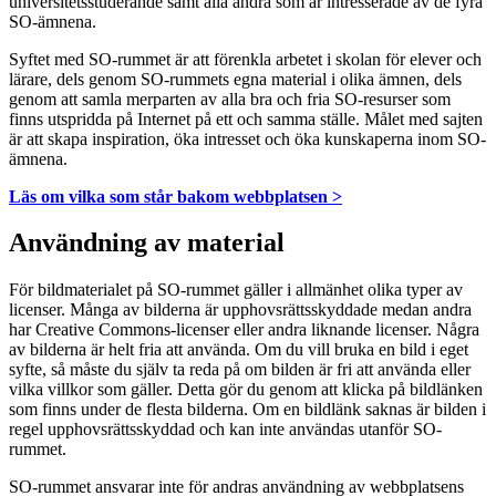
universitetsstuderande samt alla andra som är intresserade av de fyra
SO-ämnena.
Syftet med SO-rummet är att förenkla arbetet i skolan för elever och
lärare, dels genom SO-rummets egna material i olika ämnen, dels
genom att samla merparten av alla bra och fria SO-resurser som
finns utspridda på Internet på ett och samma ställe. Målet med sajten
är att skapa inspiration, öka intresset och öka kunskaperna inom SO-
ämnena.
Läs om vilka som står bakom webbplatsen >
Användning av material
För bildmaterialet på SO-rummet gäller i allmänhet olika typer av
licenser. Många av bilderna är upphovsrättsskyddade medan andra
har Creative Commons-licenser eller andra liknande licenser. Några
av bilderna är helt fria att använda. Om du vill bruka en bild i eget
syfte, så måste du själv ta reda på om bilden är fri att använda eller
vilka villkor som gäller. Detta gör du genom att klicka på bildlänken
som finns under de flesta bilderna. Om en bildlänk saknas är bilden i
regel upphovsrättsskyddad och kan inte användas utanför SO-
rummet.
SO-rummet ansvarar inte för andras användning av webbplatsens