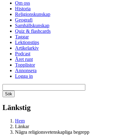
Om oss
Historia
Religionskunskap
Geografi
Samhällskunskap
Quiz & flashcards
Taggar
Lektionstips
Artikelarkiv
Podcast
Året runt
Topplistor
Annonsera
Logga in
Länkstig
Hem
Länkar
Några religionsvetenskapliga begrepp