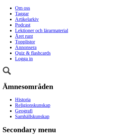
Om oss
Taggar
Artikelarkiv
Podcast
Lektioner och lärarmaterial
Året runt
Topplistor
Annonsera
Quiz & flashcards
Logga in
Ämnesområden
Historia
Religionskunskap
Geografi
Samhällskunskap
Secondary menu