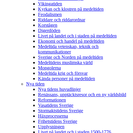
Vikingatiden
Kyrkan och klostren på medeltiden
Feodalismen
Riddare och riddarordnar
Korstågen
Digerdöden
Livet på landet och i staden på medeltiden
Ekonomi och handel på medeltiden
Medeltida vetenskap, teknik och
kommunikationer
Sverige och Norden på medeltiden
Medeltidens muslimska värld
Mongolerna
Medeltida krig och försvar
Kända personer på medeltiden
Nya tiden
Nya tidens huvudlinjer
Renässans, upptäcktsresor och en ny världsbild
Reformationen
Vasatidens Sverige
Stormaktstidens Sverige
Häxprocesserna
Frihetstidens Sverige
Upplysningen
Livet på landet och i staden 1500-1776