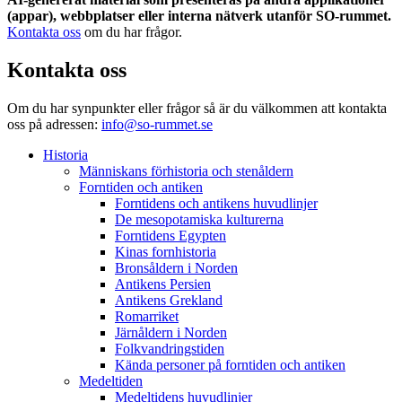
(appar), webbplatser eller interna nätverk utanför SO-rummet.
Kontakta oss
om du har frågor.
Kontakta oss
Om du har synpunkter eller frågor så är du välkommen att kontakta
oss på adressen:
info@so-rummet.se
Historia
Människans förhistoria och stenåldern
Forntiden och antiken
Forntidens och antikens huvudlinjer
De mesopotamiska kulturerna
Forntidens Egypten
Kinas fornhistoria
Bronsåldern i Norden
Antikens Persien
Antikens Grekland
Romarriket
Järnåldern i Norden
Folkvandringstiden
Kända personer på forntiden och antiken
Medeltiden
Medeltidens huvudlinjer