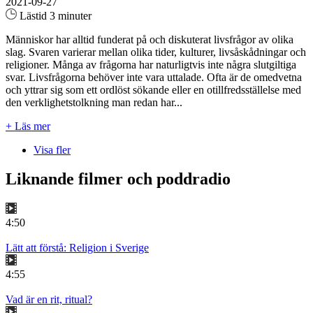
2021-09-27
Lästid 3 minuter
Människor har alltid funderat på och diskuterat livsfrågor av olika
slag. Svaren varierar mellan olika tider, kulturer, livsåskådningar och
religioner. Många av frågorna har naturligtvis inte några slutgiltiga
svar. Livsfrågorna behöver inte vara uttalade. Ofta är de omedvetna
och yttrar sig som ett ordlöst sökande eller en otillfredsställelse med
den verklighetstolkning man redan har...
+ Läs mer
Visa fler
Liknande filmer och poddradio
4:50
Lätt att förstå: Religion i Sverige
4:55
Vad är en rit, ritual?