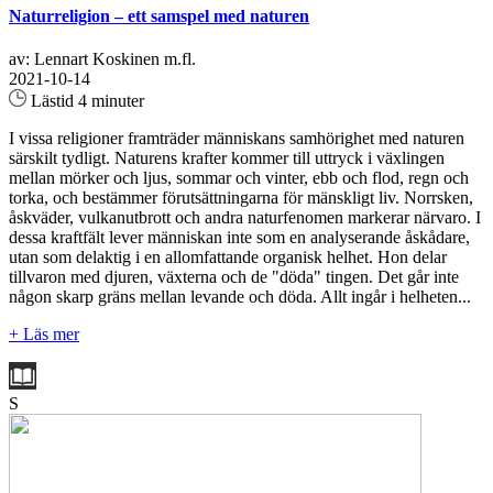
Naturreligion – ett samspel med naturen
av: Lennart Koskinen m.fl.
2021-10-14
Lästid 4 minuter
I vissa religioner framträder människans samhörighet med naturen
särskilt tydligt. Naturens krafter kommer till uttryck i växlingen
mellan mörker och ljus, sommar och vinter, ebb och flod, regn och
torka, och bestämmer förutsättningarna för mänskligt liv. Norrsken,
åskväder, vulkanutbrott och andra naturfenomen markerar närvaro. I
dessa kraftfält lever människan inte som en analyserande åskådare,
utan som delaktig i en allomfattande organisk helhet. Hon delar
tillvaron med djuren, växterna och de "döda" tingen. Det går inte
någon skarp gräns mellan levande och döda. Allt ingår i helheten...
+ Läs mer
S