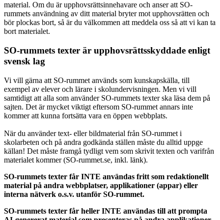
material. Om du är upphovsrättsinnehavare och anser att SO-
rummets användning av ditt material bryter mot upphovsrätten och
bör plockas bort, så är du välkommen att meddela oss så att vi kan ta
bort materialet.
SO-rummets texter är upphovsrättsskyddade enligt
svensk lag
Vi vill gärna att SO-rummet används som kunskapskälla, till
exempel av elever och lärare i skolundervisningen. Men vi vill
samtidigt att alla som använder SO-rummets texter ska läsa dem på
sajten. Det är mycket viktigt eftersom SO-rummet annars inte
kommer att kunna fortsätta vara en öppen webbplats.
När du använder text- eller bildmaterial från SO-rummet i
skolarbeten och på andra godkända ställen måste du alltid uppge
källan! Det måste framgå tydligt vem som skrivit texten och varifrån
materialet kommer (SO-rummet.se, inkl. länk).
SO-rummets texter får INTE användas fritt som redaktionellt
material på andra webbplatser, applikationer (appar) eller
interna nätverk o.s.v. utanför SO-rummet.
SO-rummets texter får heller INTE användas till att prompta
AI-genererat material som presenteras på andra applikationer