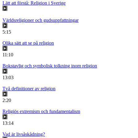
Lätt att förstå: Religion i Sverige
Världsreligioner och gudsuppfattningar
5:15
Olika sätt att se på religion
11:10
Bokstavlig och symbolisk tolkning inom religion
13:03
Två definitioner av religion
2:20
Religiös extremism och fundamentalism
13:14
Vad är livsåskådning?