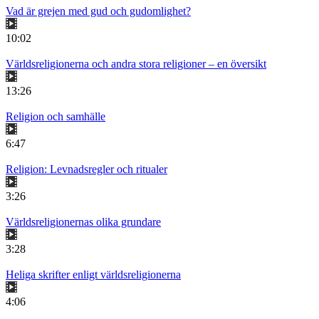
Vad är grejen med gud och gudomlighet?
10:02
Världsreligionerna och andra stora religioner – en översikt
13:26
Religion och samhälle
6:47
Religion: Levnadsregler och ritualer
3:26
Världsreligionernas olika grundare
3:28
Heliga skrifter enligt världsreligionerna
4:06