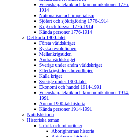
Vetenskap, teknik och kommunikationer 1776-
1914
Nationalism och imperialism
Sjöfart och sjökrigföring 1776-1914
Krig och försvar 1776-1914
Kända personer 1776-1914
Det korta 1900-talet
Första världskriget
Ryska revolutionen
Mellankrigstiden
Andra världskriget
Sverige under andra världskriget
Efterkrigstidens huvudlinjer
Kalla kriget
Sverige under 1900-talet
Ekonomi och handel 1914-1991
Vetenskap, teknik och kommunikationer 1914-
1991
Annan 1900-talshistoria
Kända personer 1914-1991
Nutidshistoria
Historiska teman
Urfolk och minoriteter
Aboriginernas historia
Aztekernas historia