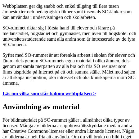
Webbplatsen ger dig snabb och enkel tillgång till flera tusen
ämnestexter och pedagogiska filmer samt tusentals SO-länkar som
kan användas i undervisningen och skolarbeten.
SO-rummet riktar sig i första hand till elever och lärare på
mellanstadiet, högstadiet och gymnasiet, men även till högskole- och
universitetsstuderande samt alla andra som är intresserade av de fyra
SO-ämnena.
Syftet med SO-rummet är att förenkla arbetet i skolan för elever och
lärare, dels genom SO-rummets egna material i olika ämnen, dels
genom att samla merparten av alla bra och fria SO-resurser som
finns utspridda på Internet på ett och samma ställe. Målet med sajten
är att skapa inspiration, öka intresset och öka kunskaperna inom SO-
ämnena.
Läs om vilka som står bakom webbplatsen >
Användning av material
För bildmaterialet på SO-rummet gäller i allmänhet olika typer av
licenser. Många av bilderna är upphovsrättsskyddade medan andra
har Creative Commons-licenser eller andra liknande licenser. Några
av bilderna är helt fria att använda. Om du vill bruka en bild i eget