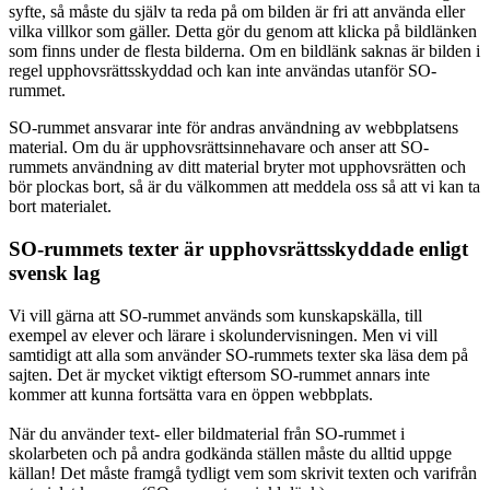
syfte, så måste du själv ta reda på om bilden är fri att använda eller
vilka villkor som gäller. Detta gör du genom att klicka på bildlänken
som finns under de flesta bilderna. Om en bildlänk saknas är bilden i
regel upphovsrättsskyddad och kan inte användas utanför SO-
rummet.
SO-rummet ansvarar inte för andras användning av webbplatsens
material. Om du är upphovsrättsinnehavare och anser att SO-
rummets användning av ditt material bryter mot upphovsrätten och
bör plockas bort, så är du välkommen att meddela oss så att vi kan ta
bort materialet.
SO-rummets texter är upphovsrättsskyddade enligt
svensk lag
Vi vill gärna att SO-rummet används som kunskapskälla, till
exempel av elever och lärare i skolundervisningen. Men vi vill
samtidigt att alla som använder SO-rummets texter ska läsa dem på
sajten. Det är mycket viktigt eftersom SO-rummet annars inte
kommer att kunna fortsätta vara en öppen webbplats.
När du använder text- eller bildmaterial från SO-rummet i
skolarbeten och på andra godkända ställen måste du alltid uppge
källan! Det måste framgå tydligt vem som skrivit texten och varifrån