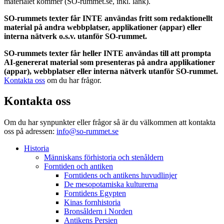
materialet kommer (SO-rummet.se, inkl. länk).
SO-rummets texter får INTE användas fritt som redaktionellt
material på andra webbplatser, applikationer (appar) eller
interna nätverk o.s.v. utanför SO-rummet.
SO-rummets texter får heller INTE användas till att prompta
AI-genererat material som presenteras på andra applikationer
(appar), webbplatser eller interna nätverk utanför SO-rummet.
Kontakta oss
om du har frågor.
Kontakta oss
Om du har synpunkter eller frågor så är du välkommen att kontakta
oss på adressen:
info@so-rummet.se
Historia
Människans förhistoria och stenåldern
Forntiden och antiken
Forntidens och antikens huvudlinjer
De mesopotamiska kulturerna
Forntidens Egypten
Kinas fornhistoria
Bronsåldern i Norden
Antikens Persien