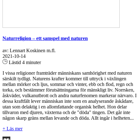
Naturreligion – ett samspel med naturen
av: Lennart Koskinen m.fl.
2021-10-14
Lästid 4 minuter
I vissa religioner framträder människans samhörighet med naturen
särskilt tydligt. Naturens krafter kommer till uttryck i växlingen
mellan mörker och ljus, sommar och vinter, ebb och flod, regn och
torka, och bestämmer förutsättningarna för mänskligt liv. Norrsken,
åskväder, vulkanutbrott och andra naturfenomen markerar närvaro. I
dessa kraftfält lever människan inte som en analyserande åskådare,
utan som delaktig i en allomfattande organisk helhet. Hon delar
tillvaron med djuren, växterna och de "döda" tingen. Det går inte
någon skarp gräns mellan levande och döda. Allt ingår i helheten...
+ Läs mer