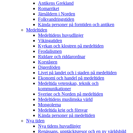
Antikens Grekland
Romarriket
Järnåldern i Norden
Folkvandringstiden
Kända personer på forntiden och antiken
Medeltiden
Medeltidens huvudlinjer
Vikingatiden
Kyrkan och klostren på medeltiden
Feodalismen
Riddare och riddarordnar
Korstågen
Digerdöden
Livet på landet och i staden på medeltiden
Ekonomi och handel på medeltiden
Medeltida vetenskap, teknik och
kommunikationer
Sverige och Norden på medeltiden
Medeltidens muslimska värld
Mongolerna
Medeltida krig och försvar
Kända personer på medeltiden
Nya tiden
Nya tidens huvudlinjer
Renässans, upptäcktsresor och en ny världsbild