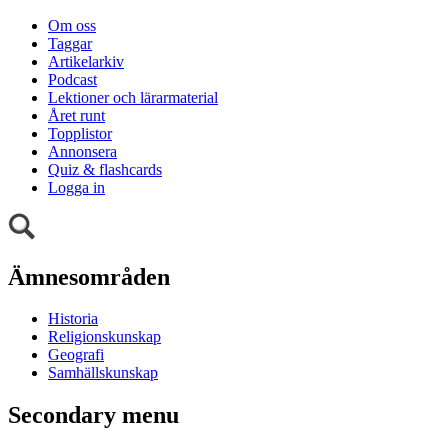
Om oss
Taggar
Artikelarkiv
Podcast
Lektioner och lärarmaterial
Året runt
Topplistor
Annonsera
Quiz & flashcards
Logga in
Ämnesområden
Historia
Religionskunskap
Geografi
Samhällskunskap
Secondary menu