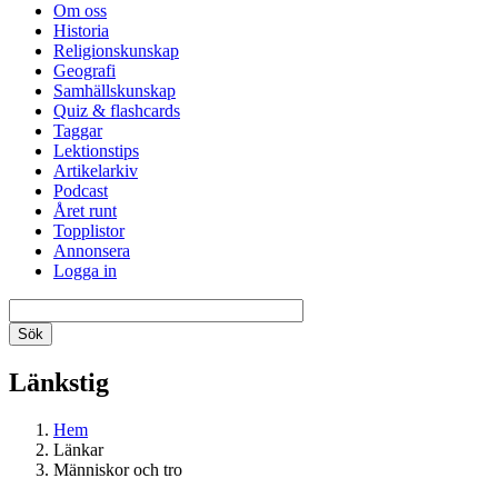
Om oss
Historia
Religionskunskap
Geografi
Samhällskunskap
Quiz & flashcards
Taggar
Lektionstips
Artikelarkiv
Podcast
Året runt
Topplistor
Annonsera
Logga in
Länkstig
Hem
Länkar
Människor och tro