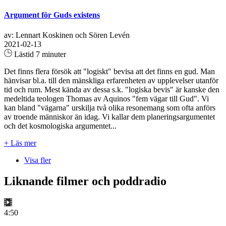
Argument för Guds existens
av: Lennart Koskinen och Sören Levén
2021-02-13
Lästid 7 minuter
Det finns flera försök att "logiskt" bevisa att det finns en gud. Man
hänvisar bl.a. till den mänskliga erfarenheten av upplevelser utanför
tid och rum. Mest kända av dessa s.k. "logiska bevis" är kanske den
medeltida teologen Thomas av Aquinos "fem vägar till Gud". Vi
kan bland "vägarna" urskilja två olika resonemang som ofta anförs
av troende människor än idag. Vi kallar dem planeringsargumentet
och det kosmologiska argumentet...
+ Läs mer
Visa fler
Liknande filmer och poddradio
4:50