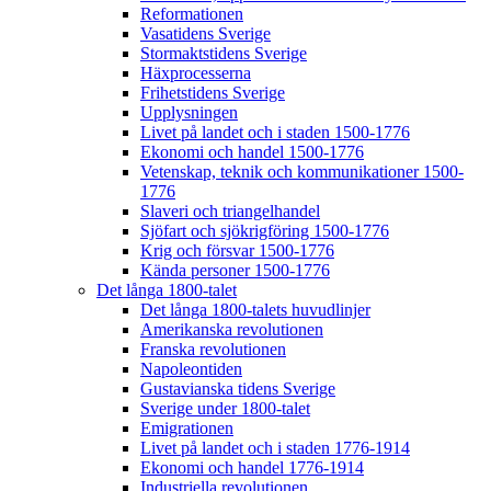
Reformationen
Vasatidens Sverige
Stormaktstidens Sverige
Häxprocesserna
Frihetstidens Sverige
Upplysningen
Livet på landet och i staden 1500-1776
Ekonomi och handel 1500-1776
Vetenskap, teknik och kommunikationer 1500-
1776
Slaveri och triangelhandel
Sjöfart och sjökrigföring 1500-1776
Krig och försvar 1500-1776
Kända personer 1500-1776
Det långa 1800-talet
Det långa 1800-talets huvudlinjer
Amerikanska revolutionen
Franska revolutionen
Napoleontiden
Gustavianska tidens Sverige
Sverige under 1800-talet
Emigrationen
Livet på landet och i staden 1776-1914
Ekonomi och handel 1776-1914
Industriella revolutionen