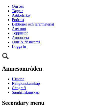
Om oss
Taggar
Artikelarkiv
Podcast
Lektioner och lärarmaterial
Året runt
Topplistor
Annonsera
Quiz & flashcards
Logga in
Ämnesområden
Historia
Religionskunskap
Geografi
Samhällskunskap
Secondary menu