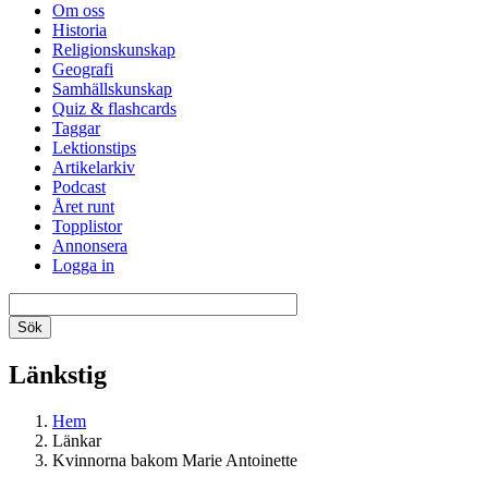
Om oss
Historia
Religionskunskap
Geografi
Samhällskunskap
Quiz & flashcards
Taggar
Lektionstips
Artikelarkiv
Podcast
Året runt
Topplistor
Annonsera
Logga in
Länkstig
Hem
Länkar
Kvinnorna bakom Marie Antoinette