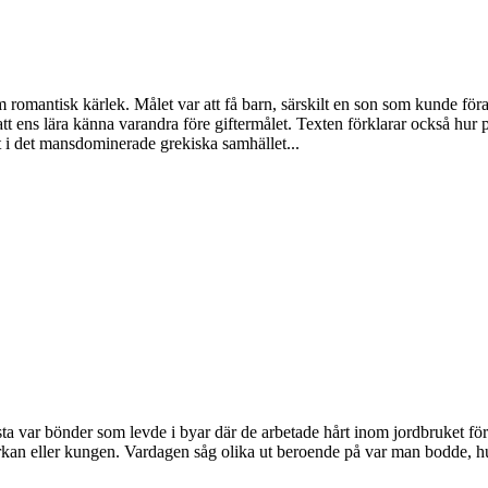
romantisk kärlek. Målet var att få barn, särskilt en son som kunde föra
 att ens lära känna varandra före giftermålet. Texten förklarar också hur 
at i det mansdominerade grekiska samhället...
a var bönder som levde i byar där de arbetade hårt inom jordbruket för
rkan eller kungen. Vardagen såg olika ut beroende på var man bodde, 