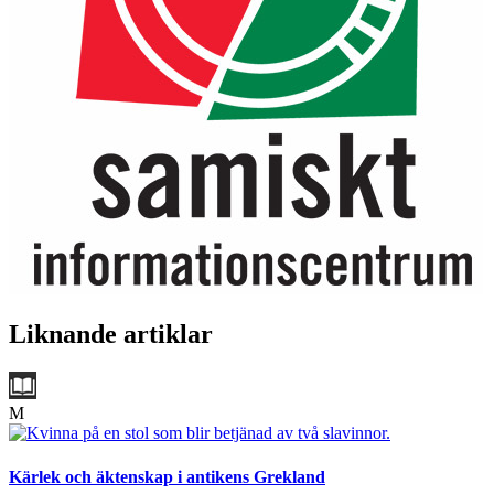
Liknande artiklar
M
Kärlek och äktenskap i antikens Grekland