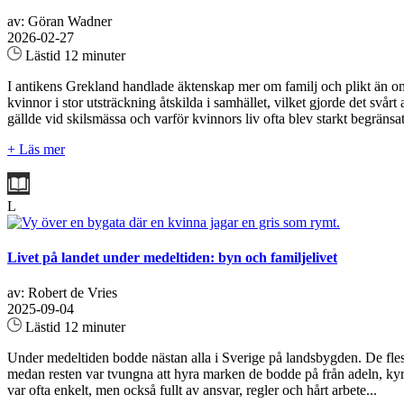
av: Göran Wadner
2026-02-27
Lästid 12 minuter
I antikens Grekland handlade äktenskap mer om familj och plikt än om 
kvinnor i stor utsträckning åtskilda i samhället, vilket gjorde det svårt
gällde vid skilsmässa och varför kvinnors liv ofta blev starkt begräns
+ Läs mer
L
Livet på landet under medeltiden: byn och familjelivet
av: Robert de Vries
2025-09-04
Lästid 12 minuter
Under medeltiden bodde nästan alla i Sverige på landsbygden. De flest
medan resten var tvungna att hyra marken de bodde på från adeln, ky
var ofta enkelt, men också fullt av ansvar, regler och hårt arbete...