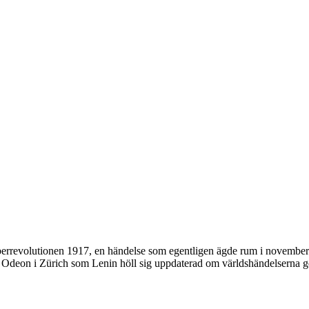
rrevolutionen 1917, en händelse som egentligen ägde rum i november en
fé Odeon i Zürich som Lenin höll sig uppdaterad om världshändelserna g