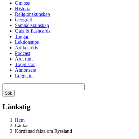
Om oss
Historia
Religionskunskap
Geografi
Samhällskunskap
Quiz & flashcards
Taggar
Lektionstips
Artikelarkiv
Podcast
Året runt
Topplistor
Annonsera
Logga in
Länkstig
Hem
Länkar
Kortfattad fakta om Ryssland