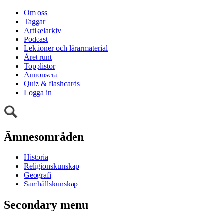
Om oss
Taggar
Artikelarkiv
Podcast
Lektioner och lärarmaterial
Året runt
Topplistor
Annonsera
Quiz & flashcards
Logga in
Ämnesområden
Historia
Religionskunskap
Geografi
Samhällskunskap
Secondary menu