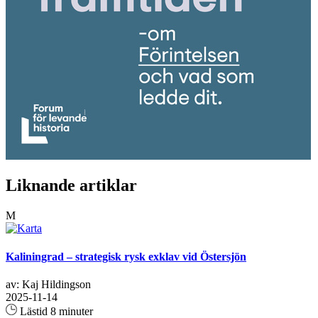
Liknande artiklar
M
Kaliningrad – strategisk rysk exklav vid Östersjön
av: Kaj Hildingson
2025-11-14
Lästid 8 minuter