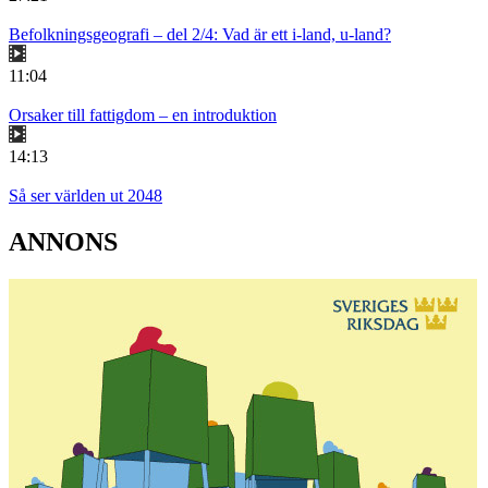
Befolkningsgeografi – del 2/4: Vad är ett i-land, u-land?
11:04
Orsaker till fattigdom – en introduktion
14:13
Så ser världen ut 2048
ANNONS