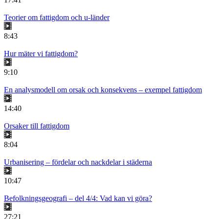
Teorier om fattigdom och u-länder
8:43
Hur mäter vi fattigdom?
9:10
En analysmodell om orsak och konsekvens – exempel fattigdom
14:40
Orsaker till fattigdom
8:04
Urbanisering – fördelar och nackdelar i städerna
10:47
Befolkningsgeografi – del 4/4: Vad kan vi göra?
27:21