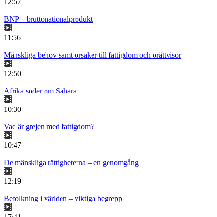
12:57
BNP – bruttonationalprodukt
11:56
Mänskliga behov samt orsaker till fattigdom och orättvisor
12:50
Afrika söder om Sahara
10:30
Vad är grejen med fattigdom?
10:47
De mänskliga rättigheterna – en genomgång
12:19
Befolkning i världen – viktiga begrepp
17:41