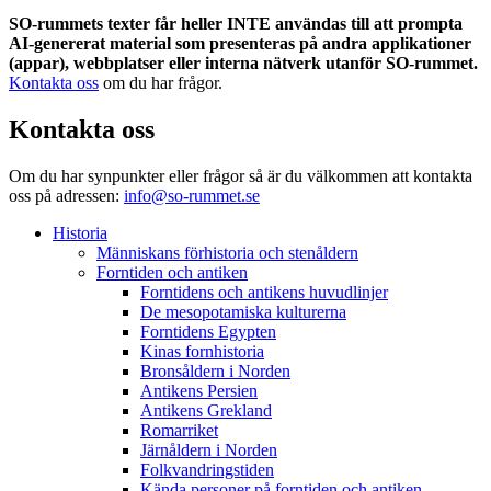
SO-rummets texter får heller INTE användas till att prompta
AI-genererat material som presenteras på andra applikationer
(appar), webbplatser eller interna nätverk utanför SO-rummet.
Kontakta oss
om du har frågor.
Kontakta oss
Om du har synpunkter eller frågor så är du välkommen att kontakta
oss på adressen:
info@so-rummet.se
Historia
Människans förhistoria och stenåldern
Forntiden och antiken
Forntidens och antikens huvudlinjer
De mesopotamiska kulturerna
Forntidens Egypten
Kinas fornhistoria
Bronsåldern i Norden
Antikens Persien
Antikens Grekland
Romarriket
Järnåldern i Norden
Folkvandringstiden
Kända personer på forntiden och antiken