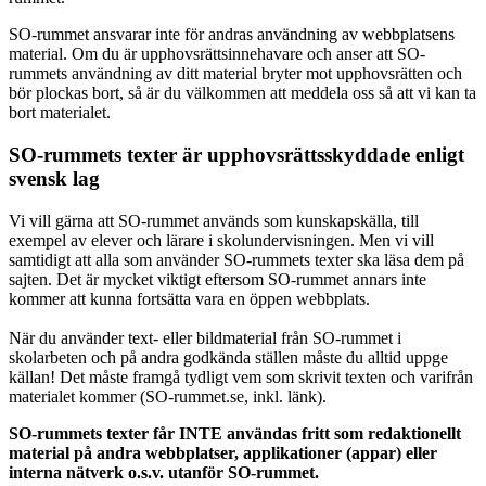
SO-rummet ansvarar inte för andras användning av webbplatsens
material. Om du är upphovsrättsinnehavare och anser att SO-
rummets användning av ditt material bryter mot upphovsrätten och
bör plockas bort, så är du välkommen att meddela oss så att vi kan ta
bort materialet.
SO-rummets texter är upphovsrättsskyddade enligt
svensk lag
Vi vill gärna att SO-rummet används som kunskapskälla, till
exempel av elever och lärare i skolundervisningen. Men vi vill
samtidigt att alla som använder SO-rummets texter ska läsa dem på
sajten. Det är mycket viktigt eftersom SO-rummet annars inte
kommer att kunna fortsätta vara en öppen webbplats.
När du använder text- eller bildmaterial från SO-rummet i
skolarbeten och på andra godkända ställen måste du alltid uppge
källan! Det måste framgå tydligt vem som skrivit texten och varifrån
materialet kommer (SO-rummet.se, inkl. länk).
SO-rummets texter får INTE användas fritt som redaktionellt
material på andra webbplatser, applikationer (appar) eller
interna nätverk o.s.v. utanför SO-rummet.