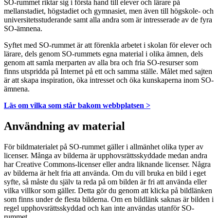
SO-rummet riktar sig i första hand till elever och lärare på
mellanstadiet, högstadiet och gymnasiet, men även till högskole- och
universitetsstuderande samt alla andra som är intresserade av de fyra
SO-ämnena.
Syftet med SO-rummet är att förenkla arbetet i skolan för elever och
lärare, dels genom SO-rummets egna material i olika ämnen, dels
genom att samla merparten av alla bra och fria SO-resurser som
finns utspridda på Internet på ett och samma ställe. Målet med sajten
är att skapa inspiration, öka intresset och öka kunskaperna inom SO-
ämnena.
Läs om vilka som står bakom webbplatsen >
Användning av material
För bildmaterialet på SO-rummet gäller i allmänhet olika typer av
licenser. Många av bilderna är upphovsrättsskyddade medan andra
har Creative Commons-licenser eller andra liknande licenser. Några
av bilderna är helt fria att använda. Om du vill bruka en bild i eget
syfte, så måste du själv ta reda på om bilden är fri att använda eller
vilka villkor som gäller. Detta gör du genom att klicka på bildlänken
som finns under de flesta bilderna. Om en bildlänk saknas är bilden i
regel upphovsrättsskyddad och kan inte användas utanför SO-
rummet.