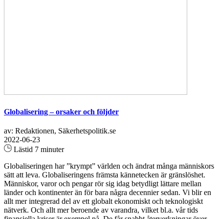
Globalisering – orsaker och följder
av: Redaktionen, Säkerhetspolitik.se
2022-06-23
Lästid 7 minuter
Globaliseringen har ”krympt” världen och ändrat många människors
sätt att leva. Globaliseringens främsta kännetecken är gränslöshet.
Människor, varor och pengar rör sig idag betydligt lättare mellan
länder och kontinenter än för bara några decennier sedan. Vi blir en
allt mer integrerad del av ett globalt ekonomiskt och teknologiskt
nätverk. Och allt mer beroende av varandra, vilket bl.a. vår tids
finansiella kriser är exempel på. De får snabbt återverkningar över