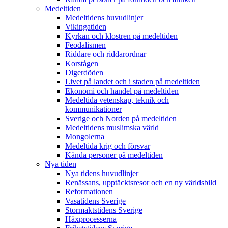
Medeltiden
Medeltidens huvudlinjer
Vikingatiden
Kyrkan och klostren på medeltiden
Feodalismen
Riddare och riddarordnar
Korstågen
Digerdöden
Livet på landet och i staden på medeltiden
Ekonomi och handel på medeltiden
Medeltida vetenskap, teknik och
kommunikationer
Sverige och Norden på medeltiden
Medeltidens muslimska värld
Mongolerna
Medeltida krig och försvar
Kända personer på medeltiden
Nya tiden
Nya tidens huvudlinjer
Renässans, upptäcktsresor och en ny världsbild
Reformationen
Vasatidens Sverige
Stormaktstidens Sverige
Häxprocesserna