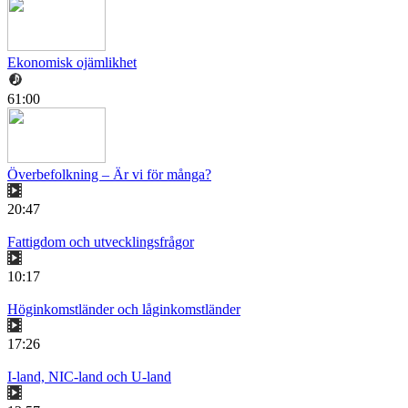
Ekonomisk ojämlikhet
61:00
Överbefolkning – Är vi för många?
20:47
Fattigdom och utvecklingsfrågor
10:17
Höginkomstländer och låginkomstländer
17:26
I-land, NIC-land och U-land