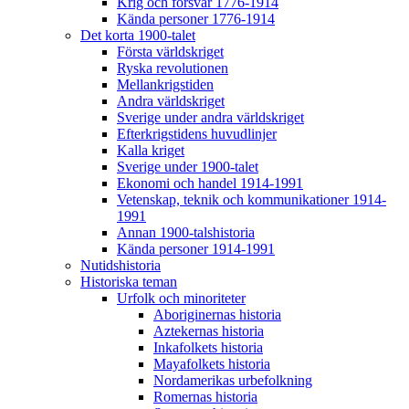
Krig och försvar 1776-1914
Kända personer 1776-1914
Det korta 1900-talet
Första världskriget
Ryska revolutionen
Mellankrigstiden
Andra världskriget
Sverige under andra världskriget
Efterkrigstidens huvudlinjer
Kalla kriget
Sverige under 1900-talet
Ekonomi och handel 1914-1991
Vetenskap, teknik och kommunikationer 1914-
1991
Annan 1900-talshistoria
Kända personer 1914-1991
Nutidshistoria
Historiska teman
Urfolk och minoriteter
Aboriginernas historia
Aztekernas historia
Inkafolkets historia
Mayafolkets historia
Nordamerikas urbefolkning
Romernas historia