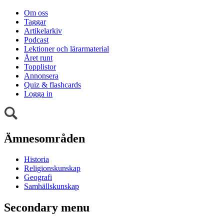
Om oss
Taggar
Artikelarkiv
Podcast
Lektioner och lärarmaterial
Året runt
Topplistor
Annonsera
Quiz & flashcards
Logga in
Ämnesområden
Historia
Religionskunskap
Geografi
Samhällskunskap
Secondary menu