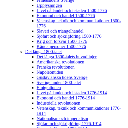
Frihetstidens Sverige
Upplysningen
Livet på landet och i staden 1500-1776
Ekonomi och handel 1500-1776
Vetenskap, teknik och kommunikationer 1500-
1776
Slaveri och triangelhandel
Sjöfart och sjökrigföring 1500-1776
Krig och försvar 1500-1776
Kända personer 1500-1776
Det långa 1800-talet
Det långa 1800-talets huvudlinjer
Amerikanska revolutionen
Franska revolutionen
Napoleontiden
Gustavianska tidens Sverige
Sverige under 1800-talet
Emigrationen
Livet på landet och i staden 1776-1914
Ekonomi och handel 1776-1914
Industriella revolutionen
Vetenskap, teknik och kommunikationer 1776-
1914
Nationalism och imperialism
Sjöfart och sjökrigföring 1776-1914