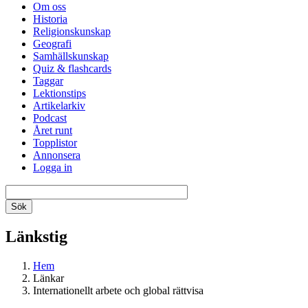
Om oss
Historia
Religionskunskap
Geografi
Samhällskunskap
Quiz & flashcards
Taggar
Lektionstips
Artikelarkiv
Podcast
Året runt
Topplistor
Annonsera
Logga in
Länkstig
Hem
Länkar
Internationellt arbete och global rättvisa