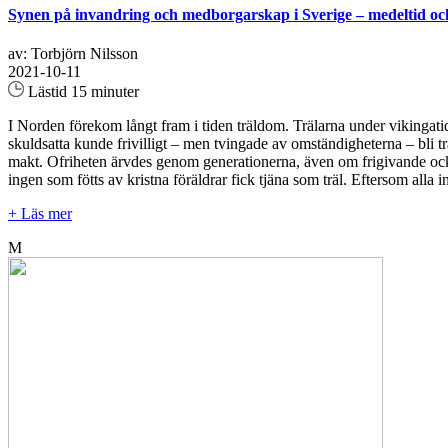
Synen på invandring och medborgarskap i Sverige – medeltid oc
av: Torbjörn Nilsson
2021-10-11
Lästid 15 minuter
I Norden förekom långt fram i tiden träldom. Trälarna under vikingatid
skuldsatta kunde frivilligt – men tvingade av omständigheterna – bli t
makt. Ofriheten ärvdes genom generationerna, även om frigivande oc
ingen som fötts av kristna föräldrar fick tjäna som träl. Eftersom all
+ Läs mer
M