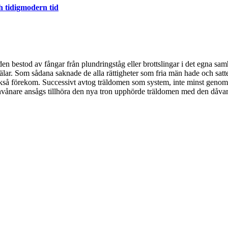
h tidigmodern tid
en bestod av fångar från plundringståg eller brottslingar i det egna sam
rälar. Som sådana saknade de alla rättigheter som fria män hade och satte
kså förekom. Successivt avtog träldomen som system, inte minst genom
a invånare ansågs tillhöra den nya tron upphörde träldomen med den dåvar