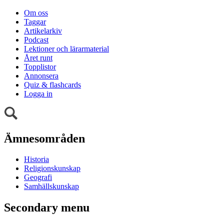
Om oss
Taggar
Artikelarkiv
Podcast
Lektioner och lärarmaterial
Året runt
Topplistor
Annonsera
Quiz & flashcards
Logga in
Ämnesområden
Historia
Religionskunskap
Geografi
Samhällskunskap
Secondary menu