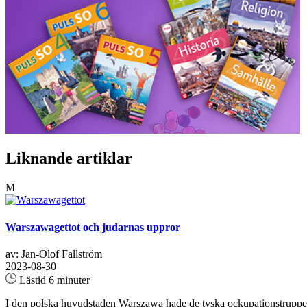
Liknande artiklar
M
Warszawagettot och judarnas uppror
av: Jan-Olof Fallström
2023-08-30
Lästid 6 minuter
I den polska huvudstaden Warszawa hade de tyska ockupationstrupperna