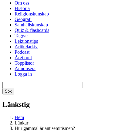
Om oss
Historia
Religionskunskap
Geografi
Samhällskunskap
Quiz & flashcards
Taggar
Lektionstips
Artikelarkiv
Podcast
Året runt
Topplistor
Annonsera
Logga in
Länkstig
Hem
Länkar
Hur gammal är antisemitismen?