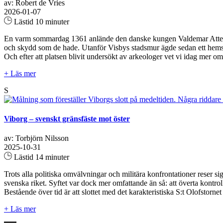
av: Robert de Vries
2026-01-07
Lästid 10 minuter
En varm sommardag 1361 anlände den danske kungen Valdemar Atterdag 
och skydd som de hade. Utanför Visbys stadsmur ägde sedan ett hemskt
Och efter att platsen blivit undersökt av arkeologer vet vi idag me
+ Läs mer
S
Viborg – svenskt gränsfäste mot öster
av: Torbjörn Nilsson
2025-10-31
Lästid 14 minuter
Trots alla politiska omvälvningar och militära konfrontationer reser s
svenska riket. Syftet var dock mer omfattande än så: att överta kont
Bestående över tid är att slottet med det karakteristiska S:t Olofstor
+ Läs mer