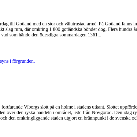
till Gotland med en stor och välutrustad armé. På Gotland fanns inga
 slag rum, där omkring 1 800 gotländska bönder dog. Flera hundra år s
r om vad som hände den ödesdigra sommardagen 1361...
ig fortfarande Viborgs slott på en holme i stadens utkant. Slottet uppför
rollen över den ryska handeln i området, ledd från Novgorod. Den idag r
net och den omkringliggande staden utgjort en brännpunkt i de svenska oc