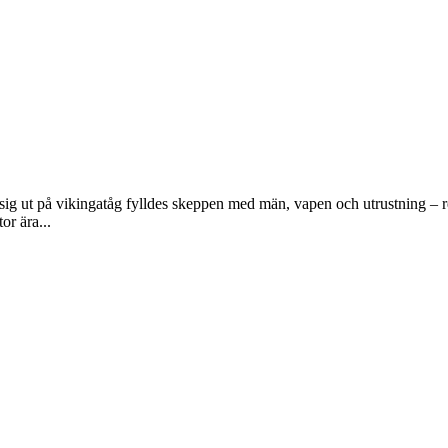
 sig ut på vikingatåg fylldes skeppen med män, vapen och utrustning – r
or ära...