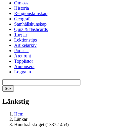
Om oss
Historia
Religionskunskap
Geografi
Samhällskunskap
Quiz & flashcards
Taggar
Lektionstips
Artikelarkiv
Podcast
Året runt
Topplistor
Annonsera
Logga in
Länkstig
Hem
Länkar
Hundraårskriget (1337-1453)