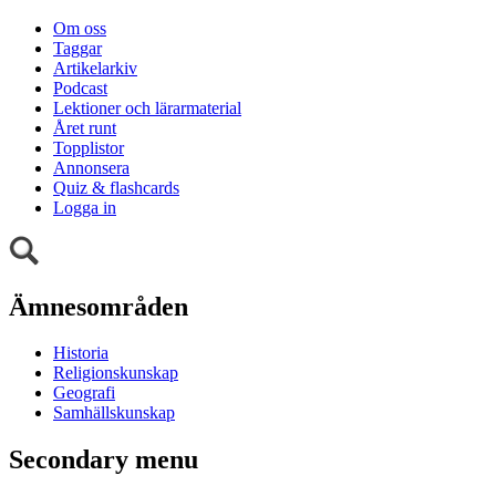
Om oss
Taggar
Artikelarkiv
Podcast
Lektioner och lärarmaterial
Året runt
Topplistor
Annonsera
Quiz & flashcards
Logga in
Ämnesområden
Historia
Religionskunskap
Geografi
Samhällskunskap
Secondary menu