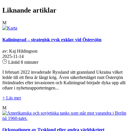
Liknande artiklar
M
Kaliningrad – strategisk rysk exklav vid Östersjön
av: Kaj Hildingson
2025-11-14
Lästid 8 minuter
I februari 2022 invaderade Ryssland sitt grannland Ukraina vilket
ledde till ett flera år långt krig. Även säkerhetsläget runt Östersjön
förändrades efter invasionen och Kaliningrad började dyka upp allt
oftare i nyhetsrapporteringen...
+ Läs mer
M
Ockupationen av Tyskland efter andra världskriget