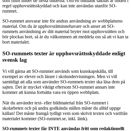
som finns under de flesta bilderna. Om en bildlänk saknas är bilden i
regel upphovsrättsskyddad och kan inte användas utanför SO-
rummet.
SO-rummet ansvarar inte för andras användning av webbplatsens
material. Om du är upphovsrättsinnehavare och anser att SO-
rummets användning av ditt material bryter mot upphovsrätten och
bör plockas bort, så är du välkommen att meddela oss så att vi kan ta
bort materialet.
SO-rummets texter är upphovsrättsskyddade enligt
svensk lag
Vi vill gärna att SO-rummet används som kunskapskälla, till
exempel av elever och lärare i skolundervisningen. Men vi vill
samtidigt att alla som använder SO-rummets texter ska läsa dem på
sajten. Det är mycket viktigt eftersom SO-rummet annars inte
kommer att kunna fortsätta vara en öppen webbplats.
När du använder text- eller bildmaterial från SO-rummet i
skolarbeten och på andra godkända ställen måste du alltid uppge
källan! Det måste framgå tydligt vem som skrivit texten och varifrån
materialet kommer (SO-rummet.se, inkl. länk).
SO-rummets texter får INTE användas fritt som redaktionellt