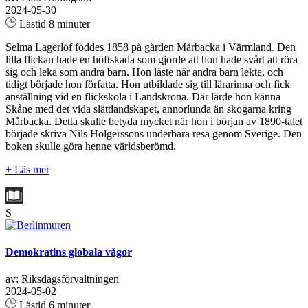
2024-05-30
Lästid 8 minuter
Selma Lagerlöf föddes 1858 på gården Mårbacka i Värmland. Den
lilla flickan hade en höftskada som gjorde att hon hade svårt att röra
sig och leka som andra barn. Hon läste när andra barn lekte, och
tidigt började hon författa. Hon utbildade sig till lärarinna och fick
anställning vid en flickskola i Landskrona. Där lärde hon känna
Skåne med det vida slättlandskapet, annorlunda än skogarna kring
Mårbacka. Detta skulle betyda mycket när hon i början av 1890-talet
började skriva Nils Holgerssons underbara resa genom Sverige. Den
boken skulle göra henne världsberömd.
+ Läs mer
S
Demokratins globala vågor
av: Riksdagsförvaltningen
2024-05-02
Lästid 6 minuter