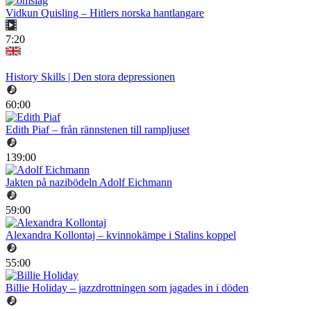
Vidkun Quisling – Hitlers norska hantlangare
7:20
History Skills | Den stora depressionen
60:00
Edith Piaf – från rännstenen till rampljuset
139:00
Jakten på nazibödeln Adolf Eichmann
59:00
Alexandra Kollontaj – kvinnokämpe i Stalins koppel
55:00
Billie Holiday – jazzdrottningen som jagades in i döden