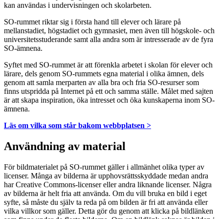
kan användas i undervisningen och skolarbeten.
SO-rummet riktar sig i första hand till elever och lärare på
mellanstadiet, högstadiet och gymnasiet, men även till högskole- och
universitetsstuderande samt alla andra som är intresserade av de fyra
SO-ämnena.
Syftet med SO-rummet är att förenkla arbetet i skolan för elever och
lärare, dels genom SO-rummets egna material i olika ämnen, dels
genom att samla merparten av alla bra och fria SO-resurser som
finns utspridda på Internet på ett och samma ställe. Målet med sajten
är att skapa inspiration, öka intresset och öka kunskaperna inom SO-
ämnena.
Läs om vilka som står bakom webbplatsen >
Användning av material
För bildmaterialet på SO-rummet gäller i allmänhet olika typer av
licenser. Många av bilderna är upphovsrättsskyddade medan andra
har Creative Commons-licenser eller andra liknande licenser. Några
av bilderna är helt fria att använda. Om du vill bruka en bild i eget
syfte, så måste du själv ta reda på om bilden är fri att använda eller
vilka villkor som gäller. Detta gör du genom att klicka på bildlänken