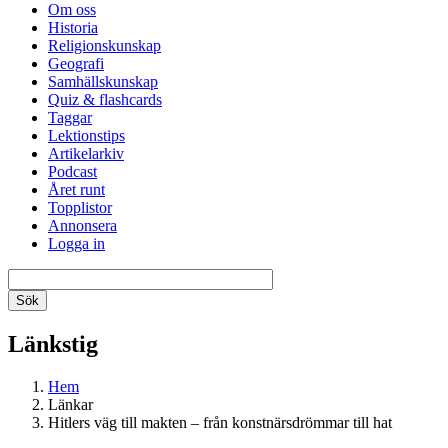
Om oss
Historia
Religionskunskap
Geografi
Samhällskunskap
Quiz & flashcards
Taggar
Lektionstips
Artikelarkiv
Podcast
Året runt
Topplistor
Annonsera
Logga in
Länkstig
Hem
Länkar
Hitlers väg till makten – från konstnärsdrömmar till hat