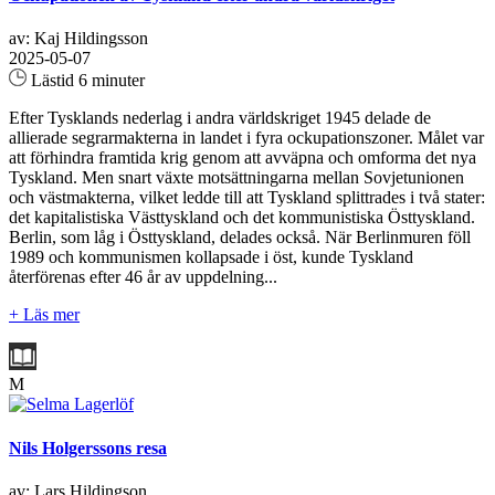
av: Kaj Hildingsson
2025-05-07
Lästid 6 minuter
Efter Tysklands nederlag i andra världskriget 1945 delade de
allierade segrarmakterna in landet i fyra ockupationszoner. Målet var
att förhindra framtida krig genom att avväpna och omforma det nya
Tyskland. Men snart växte motsättningarna mellan Sovjetunionen
och västmakterna, vilket ledde till att Tyskland splittrades i två stater:
det kapitalistiska Västtyskland och det kommunistiska Östtyskland.
Berlin, som låg i Östtyskland, delades också. När Berlinmuren föll
1989 och kommunismen kollapsade i öst, kunde Tyskland
återförenas efter 46 år av uppdelning...
+ Läs mer
M
Nils Holgerssons resa
av: Lars Hildingson