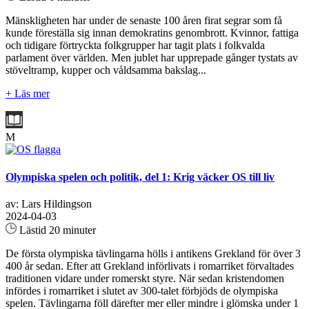
Mänskligheten har under de senaste 100 åren firat segrar som få
kunde föreställa sig innan demokratins genombrott. Kvinnor, fattiga
och tidigare förtryckta folkgrupper har tagit plats i folkvalda
parlament över världen. Men jublet har upprepade gånger tystats av
stöveltramp, kupper och våldsamma bakslag...
+ Läs mer
M
Olympiska spelen och politik, del 1: Krig väcker OS till liv
av: Lars Hildingson
2024-04-03
Lästid 20 minuter
De första olympiska tävlingarna hölls i antikens Grekland för över 3
400 år sedan. Efter att Grekland införlivats i romarriket förvaltades
traditionen vidare under romerskt styre. När sedan kristendomen
infördes i romarriket i slutet av 300-talet förbjöds de olympiska
spelen. Tävlingarna föll därefter mer eller mindre i glömska under 1