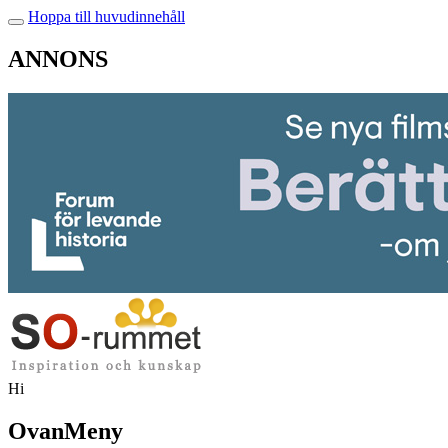
Hoppa till huvudinnehåll
ANNONS
Hi
OvanMeny