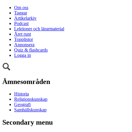
Om oss
Taggar
Artikelarkiv
Podcast
Lektioner och lärarmaterial
Året runt
Topplistor
Annonsera
Quiz & flashcards
Logga in
Ämnesområden
Historia
Religionskunskap
Geografi
Samhällskunskap
Secondary menu