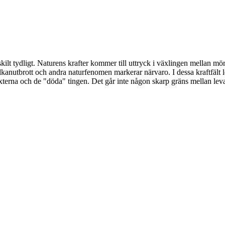
ilt tydligt. Naturens krafter kommer till uttryck i växlingen mellan mö
lkanutbrott och andra naturfenomen markerar närvaro. I dessa kraftfält
xterna och de "döda" tingen. Det går inte någon skarp gräns mellan leva