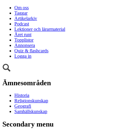
Om oss
Taggar
Artikelarkiv
Podcast
Lektioner och lärarmaterial
Året runt
Topplistor
Annonsera
Quiz & flashcards
Logga in
Ämnesområden
Historia
Religionskunskap
Geografi
Samhällskunskap
Secondary menu