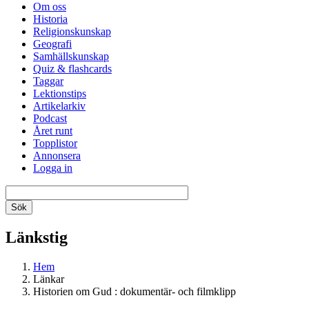
Om oss
Historia
Religionskunskap
Geografi
Samhällskunskap
Quiz & flashcards
Taggar
Lektionstips
Artikelarkiv
Podcast
Året runt
Topplistor
Annonsera
Logga in
Länkstig
Hem
Länkar
Historien om Gud : dokumentär- och filmklipp