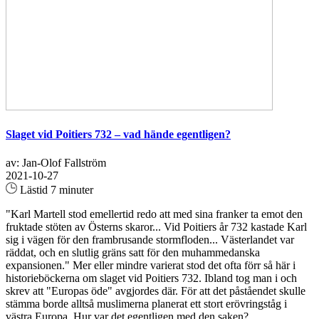
Slaget vid Poitiers 732 – vad hände egentligen?
av: Jan-Olof Fallström
2021-10-27
Lästid 7 minuter
"Karl Martell stod emellertid redo att med sina franker ta emot den
fruktade stöten av Österns skaror... Vid Poitiers år 732 kastade Karl
sig i vägen för den frambrusande stormfloden... Västerlandet var
räddat, och en slutlig gräns satt för den muhammedanska
expansionen." Mer eller mindre varierat stod det ofta förr så här i
historieböckerna om slaget vid Poitiers 732. Ibland tog man i och
skrev att "Europas öde" avgjordes där. För att det påståendet skulle
stämma borde alltså muslimerna planerat ett stort erövringståg i
västra Europa. Hur var det egentligen med den saken?