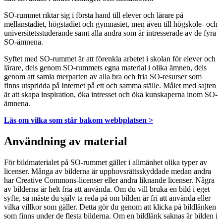
SO-rummet riktar sig i första hand till elever och lärare på
mellanstadiet, högstadiet och gymnasiet, men även till högskole- och
universitetsstuderande samt alla andra som är intresserade av de fyra
SO-ämnena.
Syftet med SO-rummet är att förenkla arbetet i skolan för elever och
lärare, dels genom SO-rummets egna material i olika ämnen, dels
genom att samla merparten av alla bra och fria SO-resurser som
finns utspridda på Internet på ett och samma ställe. Målet med sajten
är att skapa inspiration, öka intresset och öka kunskaperna inom SO-
ämnena.
Läs om vilka som står bakom webbplatsen >
Användning av material
För bildmaterialet på SO-rummet gäller i allmänhet olika typer av
licenser. Många av bilderna är upphovsrättsskyddade medan andra
har Creative Commons-licenser eller andra liknande licenser. Några
av bilderna är helt fria att använda. Om du vill bruka en bild i eget
syfte, så måste du själv ta reda på om bilden är fri att använda eller
vilka villkor som gäller. Detta gör du genom att klicka på bildlänken
som finns under de flesta bilderna. Om en bildlänk saknas är bilden i