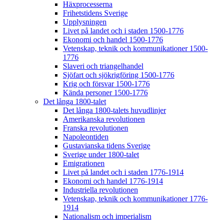
Häxprocesserna
Frihetstidens Sverige
Upplysningen
Livet på landet och i staden 1500-1776
Ekonomi och handel 1500-1776
Vetenskap, teknik och kommunikationer 1500-
1776
Slaveri och triangelhandel
Sjöfart och sjökrigföring 1500-1776
Krig och försvar 1500-1776
Kända personer 1500-1776
Det långa 1800-talet
Det långa 1800-talets huvudlinjer
Amerikanska revolutionen
Franska revolutionen
Napoleontiden
Gustavianska tidens Sverige
Sverige under 1800-talet
Emigrationen
Livet på landet och i staden 1776-1914
Ekonomi och handel 1776-1914
Industriella revolutionen
Vetenskap, teknik och kommunikationer 1776-
1914
Nationalism och imperialism