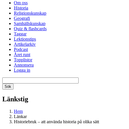
Om oss
Historia
Religionskunskap
Geografi
Samhällskunskap
Quiz & flashcards
Taggar
Lektionstips
Artikelarkiv
Podcast
Året runt
Topplistor
Annonsera
Logga in
Länkstig
Hem
Länkar
Historiebruk – att använda historia på olika sätt