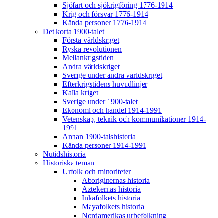
Sjöfart och sjökrigföring 1776-1914
Krig och försvar 1776-1914
Kända personer 1776-1914
Det korta 1900-talet
Första världskriget
Ryska revolutionen
Mellankrigstiden
Andra världskriget
Sverige under andra världskriget
Efterkrigstidens huvudlinjer
Kalla kriget
Sverige under 1900-talet
Ekonomi och handel 1914-1991
Vetenskap, teknik och kommunikationer 1914-
1991
Annan 1900-talshistoria
Kända personer 1914-1991
Nutidshistoria
Historiska teman
Urfolk och minoriteter
Aboriginernas historia
Aztekernas historia
Inkafolkets historia
Mayafolkets historia
Nordamerikas urbefolkning