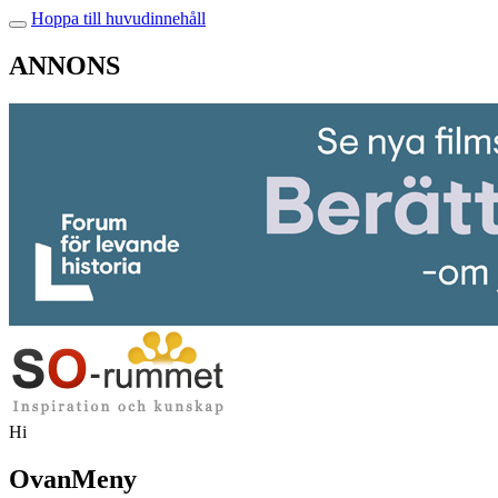
Hoppa till huvudinnehåll
ANNONS
Hi
OvanMeny