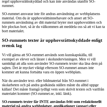
regel upphovsrättsskyddad och kan inte användas utanför SO-
rummet.
SO-rummet ansvarar inte för andras användning av webbplatsens
material. Om du är upphovsrättsinnehavare och anser att SO-
rummets användning av ditt material bryter mot upphovsrätten och
bör plockas bort, så är du välkommen att meddela oss så att vi kan ta
bort materialet.
SO-rummets texter är upphovsrättsskyddade enligt
svensk lag
Vi vill gärna att SO-rummet används som kunskapskälla, till
exempel av elever och lärare i skolundervisningen. Men vi vill
samtidigt att alla som använder SO-rummets texter ska läsa dem på
sajten. Det är mycket viktigt eftersom SO-rummet annars inte
kommer att kunna fortsätta vara en öppen webbplats.
När du använder text- eller bildmaterial från SO-rummet i
skolarbeten och på andra godkända ställen måste du alltid uppge
källan! Det måste framgå tydligt vem som skrivit texten och varifrån
materialet kommer (SO-rummet.se, inkl. länk).
SO-rummets texter får INTE användas fritt som redaktionellt
material på andra webbplatser, applikationer (appar) eller