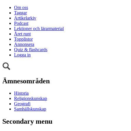
Om oss
Taggar
Artikelarkiv
Podcast
Lektioner och lärarmaterial
Året runt
Topplistor
Annonsera
Quiz & flashcards
Logga in
Ämnesområden
Historia
Religionskunskap
Geografi
Samhällskunskap
Secondary menu