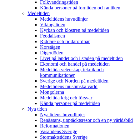
Folkvandringstiden
Kända personer på forntiden och antiken
Medeltiden
Medeltidens huvudlinjer
Vikingatiden
Kyrkan och klostren på medeltiden
Feodalismen
Riddare och riddarordnar
Korstågen
Digerdöden
Livet på landet och i staden på medeltiden
Ekonomi och handel på medeltiden
Medeltida vetenskap, teknik och
kommunikationer
Sverige och Norden på medeltiden
Medeltidens muslimska värld
Mongolerna
Medeltida krig och försvar
Kända personer på medeltiden
Nya tiden
Nya tidens huvudlinjer
Renässans, upptäcktsresor och en ny världsbild
Reformationen
Vasatidens Sverige
Stormaktstidens Sverige