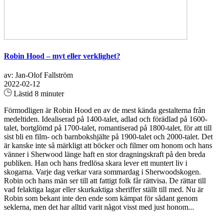
Robin Hood – myt eller verklighet?
av: Jan-Olof Fallström
2022-02-12
Lästid 8 minuter
Förmodligen är Robin Hood en av de mest kända gestalterna från
medeltiden. Idealiserad på 1400-talet, adlad och förädlad på 1600-
talet, bortglömd på 1700-talet, romantiserad på 1800-talet, för att till
sist bli en film- och barnbokshjälte på 1900-talet och 2000-talet. Det
är kanske inte så märkligt att böcker och filmer om honom och hans
vänner i Sherwood länge haft en stor dragningskraft på den breda
publiken. Han och hans fredlösa skara lever ett muntert liv i
skogarna. Varje dag verkar vara sommardag i Sherwoodskogen.
Robin och hans män ser till att fattigt folk får rättvisa. De rättar till
vad felaktiga lagar eller skurkaktiga sheriffer ställt till med. Nu är
Robin som bekant inte den ende som kämpat för sådant genom
seklerna, men det har alltid varit något visst med just honom...