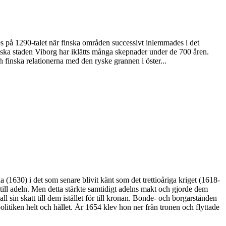
des på 1290-talet när finska områden successivt inlemmades i det
yska staden Viborg har iklätts många skepnader under de 700 åren.
h finska relationerna med den ryske grannen i öster...
 (1630) i det som senare blivit känt som det trettioåriga kriget (1618-
rk till adeln. Men detta stärkte samtidigt adelns makt och gjorde dem
in skatt till dem istället för till kronan. Bonde- och borgarstånden
politiken helt och hållet. År 1654 klev hon ner från tronen och flyttade