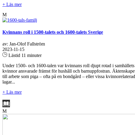
+ Läs mer
M
Kvinnans roll i 1500-talets och 1600-talets Sverige
av: Jan-Olof Fallström
2023-11-15
Lästid 11 minuter
Under 1500- och 1600-talen var kvinnans roll djupt rotad i samhällets
kvinnor ansvarade främst för hushåll och barnuppfostran. Äktenskapet
till arbete som piga – ofta på en bondgård – eller vissa kvinnorelate
lagar...
+ Läs mer
M