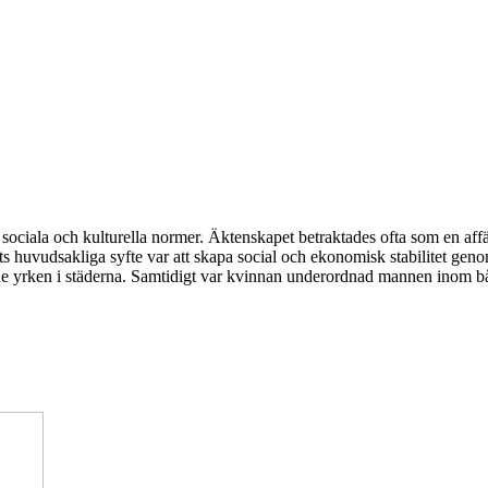
 sociala och kulturella normer. Äktenskapet betraktades ofta som en af
s huvudsakliga syfte var att skapa social och ekonomisk stabilitet gen
rade yrken i städerna. Samtidigt var kvinnan underordnad mannen inom båd