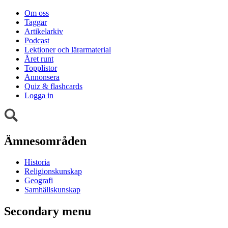
Om oss
Taggar
Artikelarkiv
Podcast
Lektioner och lärarmaterial
Året runt
Topplistor
Annonsera
Quiz & flashcards
Logga in
Ämnesområden
Historia
Religionskunskap
Geografi
Samhällskunskap
Secondary menu