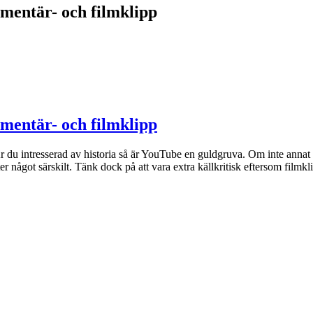
umentär- och filmklipp
umentär- och filmklipp
u intresserad av historia så är YouTube en guldgruva. Om inte annat så 
er något särskilt. Tänk dock på att vara extra källkritisk eftersom film