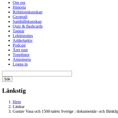
Om oss
Historia
Religionskunskap
Geografi
Samhällskunskap
Quiz & flashcards
Taggar
Lektionstips
Artikelarkiv
Podcast
Året runt
Topplistor
Annonsera
Logga in
Länkstig
Hem
Länkar
Gustav Vasa och 1500-talets Sverige : dokumentär- och filmkli