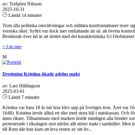
av: Torbjörn Nilsson
2025-10-31
Lästid 14 minuter
Trots alla politiska omvälvningar och militära konfrontationer reser s
svenska riket. Syftet var dock mer omfattande än så: att överta kont
Bestående över tid är att slottet med det karakteristiska S:t Olofstor
+ Läs mer
M
Drottning Kristina ökade adelns makt
av: Lars Hildingson
2025-03-01
Lästid 7 minuter
Kristina var bara 18 år när hon klev upp på Sveriges tron. Året var 164
1648). Kristina ärvde alltså ett rike med stora hål i statskassan. Och fö
ännu rikare. Tillsammans med marken hörde nämligen alla bönder som bo
protesterade i riksdagen mot adelns allt större makt i samhället. Men in
till Rom där hon kom att leva resten av sitt liv...