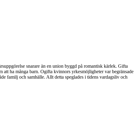
färsuppgörelse snarare än en union byggd på romantisk kärlek. Gifta
om att ha många barn. Ogifta kvinnors yrkesmöjligheter var begränsade
e familj och samhälle. Allt detta speglades i tidens vardagsliv och