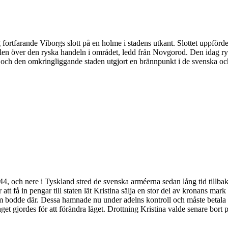
ig fortfarande Viborgs slott på en holme i stadens utkant. Slottet uppför
rollen över den ryska handeln i området, ledd från Novgorod. Den idag r
net och den omkringliggande staden utgjort en brännpunkt i de svenska oc
4, och nere i Tyskland stred de svenska arméerna sedan lång tid tillbaka
r att få in pengar till staten lät Kristina sälja en stor del av kronans ma
dde där. Dessa hamnade nu under adelns kontroll och måste betala all s
get gjordes för att förändra läget. Drottning Kristina valde senare bort 