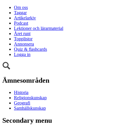
Om oss
Taggar
Artikelarkiv
Podcast
Lektioner och lärarmaterial
Året runt
Topplistor
Annonsera
Quiz & flashcards
Logga in
Ämnesområden
Historia
Religionskunskap
Geografi
Samhällskunskap
Secondary menu