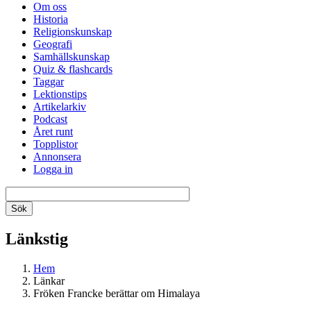
Om oss
Historia
Religionskunskap
Geografi
Samhällskunskap
Quiz & flashcards
Taggar
Lektionstips
Artikelarkiv
Podcast
Året runt
Topplistor
Annonsera
Logga in
Länkstig
Hem
Länkar
Fröken Francke berättar om Himalaya