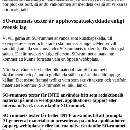
bör plockas bort, så är du välkommen att meddela oss så att vi kan ta
bort materialet.
SO-rummets texter är upphovsrättsskyddade enligt
svensk lag
Vi vill gärna att SO-rummet används som kunskapskälla, till
exempel av elever och lärare i skolundervisningen. Men vi vill
samtidigt att alla som använder SO-rummets texter ska läsa dem på
sajten. Det är mycket viktigt eftersom SO-rummet annars inte
kommer att kunna fortsätta vara en öppen webbplats.
När du använder text- eller bildmaterial från SO-rummet i
skolarbeten och på andra godkända ställen måste du alltid uppge
källan! Det måste framgå tydligt vem som skrivit texten och varifrån
materialet kommer (SO-rummet.se, inkl. länk).
SO-rummets texter får INTE användas fritt som redaktionellt
material på andra webbplatser, applikationer (appar) eller
interna nätverk o.s.v. utanför SO-rummet.
SO-rummets texter får heller INTE användas till att prompta
AI-genererat material som presenteras på andra applikationer
(appar), webbplatser eller interna nätverk utanför SO-rummet.