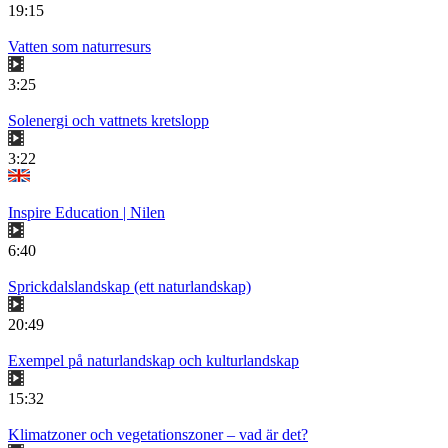
19:15
Vatten som naturresurs
3:25
Solenergi och vattnets kretslopp
3:22
Inspire Education | Nilen
6:40
Sprickdalslandskap (ett naturlandskap)
20:49
Exempel på naturlandskap och kulturlandskap
15:32
Klimatzoner och vegetationszoner – vad är det?