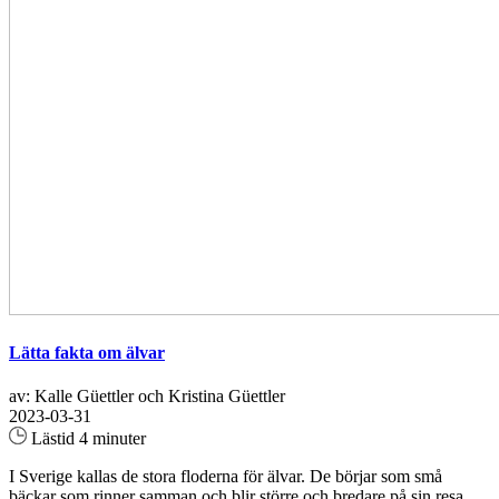
Lätta fakta om älvar
av: Kalle Güettler och Kristina Güettler
2023-03-31
Lästid 4 minuter
I Sverige kallas de stora floderna för älvar. De börjar som små
bäckar som rinner samman och blir större och bredare på sin resa.