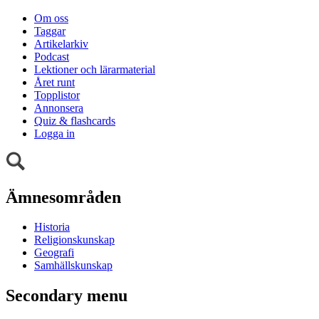
Om oss
Taggar
Artikelarkiv
Podcast
Lektioner och lärarmaterial
Året runt
Topplistor
Annonsera
Quiz & flashcards
Logga in
Ämnesområden
Historia
Religionskunskap
Geografi
Samhällskunskap
Secondary menu