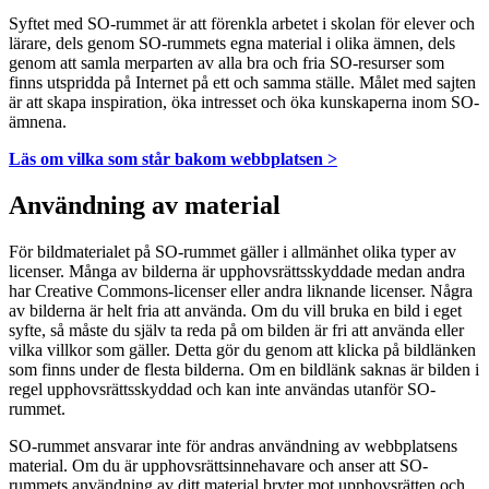
Syftet med SO-rummet är att förenkla arbetet i skolan för elever och
lärare, dels genom SO-rummets egna material i olika ämnen, dels
genom att samla merparten av alla bra och fria SO-resurser som
finns utspridda på Internet på ett och samma ställe. Målet med sajten
är att skapa inspiration, öka intresset och öka kunskaperna inom SO-
ämnena.
Läs om vilka som står bakom webbplatsen >
Användning av material
För bildmaterialet på SO-rummet gäller i allmänhet olika typer av
licenser. Många av bilderna är upphovsrättsskyddade medan andra
har Creative Commons-licenser eller andra liknande licenser. Några
av bilderna är helt fria att använda. Om du vill bruka en bild i eget
syfte, så måste du själv ta reda på om bilden är fri att använda eller
vilka villkor som gäller. Detta gör du genom att klicka på bildlänken
som finns under de flesta bilderna. Om en bildlänk saknas är bilden i
regel upphovsrättsskyddad och kan inte användas utanför SO-
rummet.
SO-rummet ansvarar inte för andras användning av webbplatsens
material. Om du är upphovsrättsinnehavare och anser att SO-
rummets användning av ditt material bryter mot upphovsrätten och