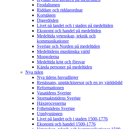
Feodalismen
Riddare och riddarordnar
Korstågen
Digerdöden
Livet på landet och i staden på medeltiden
Ekonomi och handel på medeltiden
Medeltida vetenskap, teknik och
kommunikationer
Sverige och Norden på medeltiden
Medeltidens muslimska värld
Mongolerna
Medeltida krig och försvar
Kända personer på medeltiden
Nya tiden
Nya tidens huvudlinjer
Renässans, upptäcktsresor och en ny världsbild
Reformationen
Vasatidens Sverige
Stormaktstidens Sverige
Häxprocesserna
Frihetstidens Sverige
Upplysningen
Livet på landet och i staden 1500-1776
Ekonomi och handel 1500-1776