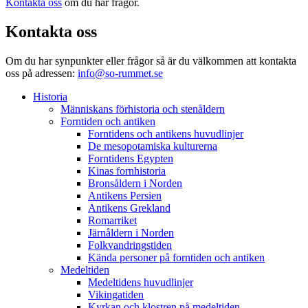
Kontakta oss
om du har frågor.
Kontakta oss
Om du har synpunkter eller frågor så är du välkommen att kontakta
oss på adressen:
info@so-rummet.se
Historia
Människans förhistoria och stenåldern
Forntiden och antiken
Forntidens och antikens huvudlinjer
De mesopotamiska kulturerna
Forntidens Egypten
Kinas fornhistoria
Bronsåldern i Norden
Antikens Persien
Antikens Grekland
Romarriket
Järnåldern i Norden
Folkvandringstiden
Kända personer på forntiden och antiken
Medeltiden
Medeltidens huvudlinjer
Vikingatiden
Kyrkan och klostren på medeltiden