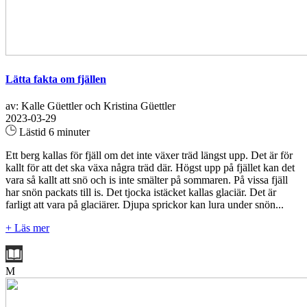
Lätta fakta om fjällen
av: Kalle Güettler och Kristina Güettler
2023-03-29
Lästid 6 minuter
Ett berg kallas för fjäll om det inte växer träd längst upp. Det är för
kallt för att det ska växa några träd där. Högst upp på fjället kan det
vara så kallt att snö och is inte smälter på sommaren. På vissa fjäll
har snön packats till is. Det tjocka istäcket kallas glaciär. Det är
farligt att vara på glaciärer. Djupa sprickor kan lura under snön...
+ Läs mer
M