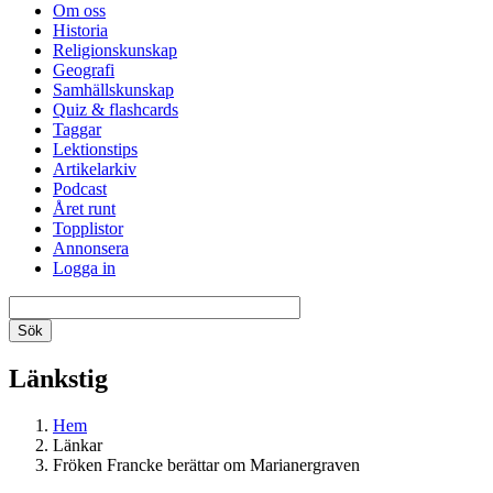
Om oss
Historia
Religionskunskap
Geografi
Samhällskunskap
Quiz & flashcards
Taggar
Lektionstips
Artikelarkiv
Podcast
Året runt
Topplistor
Annonsera
Logga in
Länkstig
Hem
Länkar
Fröken Francke berättar om Marianergraven