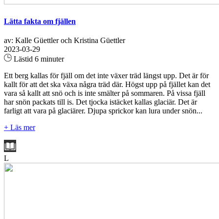
Lätta fakta om fjällen
av: Kalle Güettler och Kristina Güettler
2023-03-29
Lästid 6 minuter
Ett berg kallas för fjäll om det inte växer träd längst upp. Det är för
kallt för att det ska växa några träd där. Högst upp på fjället kan det
vara så kallt att snö och is inte smälter på sommaren. På vissa fjäll
har snön packats till is. Det tjocka istäcket kallas glaciär. Det är
farligt att vara på glaciärer. Djupa sprickor kan lura under snön...
+ Läs mer
L