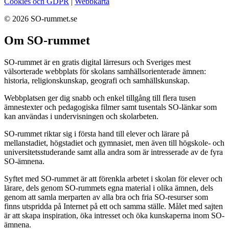
Cookies och GDPR
|
Webbkarta
© 2026 SO-rummet.se
Om SO-rummet
SO-rummet är en gratis digital lärresurs och Sveriges mest
välsorterade webbplats för skolans samhällsorienterade ämnen:
historia, religionskunskap, geografi och samhällskunskap.
Webbplatsen ger dig snabb och enkel tillgång till flera tusen
ämnestexter och pedagogiska filmer samt tusentals SO-länkar som
kan användas i undervisningen och skolarbeten.
SO-rummet riktar sig i första hand till elever och lärare på
mellanstadiet, högstadiet och gymnasiet, men även till högskole- och
universitetsstuderande samt alla andra som är intresserade av de fyra
SO-ämnena.
Syftet med SO-rummet är att förenkla arbetet i skolan för elever och
lärare, dels genom SO-rummets egna material i olika ämnen, dels
genom att samla merparten av alla bra och fria SO-resurser som
finns utspridda på Internet på ett och samma ställe. Målet med sajten
är att skapa inspiration, öka intresset och öka kunskaperna inom SO-
ämnena.