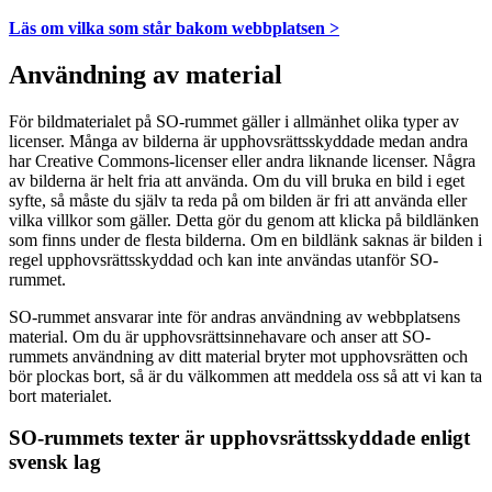
Läs om vilka som står bakom webbplatsen >
Användning av material
För bildmaterialet på SO-rummet gäller i allmänhet olika typer av
licenser. Många av bilderna är upphovsrättsskyddade medan andra
har Creative Commons-licenser eller andra liknande licenser. Några
av bilderna är helt fria att använda. Om du vill bruka en bild i eget
syfte, så måste du själv ta reda på om bilden är fri att använda eller
vilka villkor som gäller. Detta gör du genom att klicka på bildlänken
som finns under de flesta bilderna. Om en bildlänk saknas är bilden i
regel upphovsrättsskyddad och kan inte användas utanför SO-
rummet.
SO-rummet ansvarar inte för andras användning av webbplatsens
material. Om du är upphovsrättsinnehavare och anser att SO-
rummets användning av ditt material bryter mot upphovsrätten och
bör plockas bort, så är du välkommen att meddela oss så att vi kan ta
bort materialet.
SO-rummets texter är upphovsrättsskyddade enligt
svensk lag