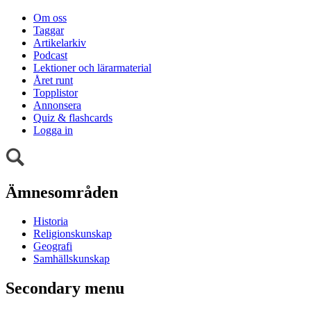
Om oss
Taggar
Artikelarkiv
Podcast
Lektioner och lärarmaterial
Året runt
Topplistor
Annonsera
Quiz & flashcards
Logga in
Ämnesområden
Historia
Religionskunskap
Geografi
Samhällskunskap
Secondary menu