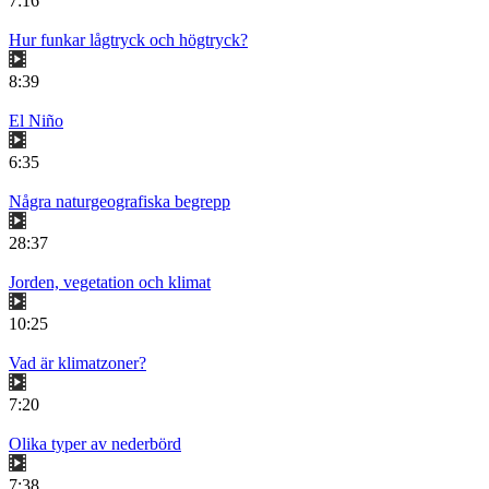
7:16
Hur funkar lågtryck och högtryck?
8:39
El Niño
6:35
Några naturgeografiska begrepp
28:37
Jorden, vegetation och klimat
10:25
Vad är klimatzoner?
7:20
Olika typer av nederbörd
7:38