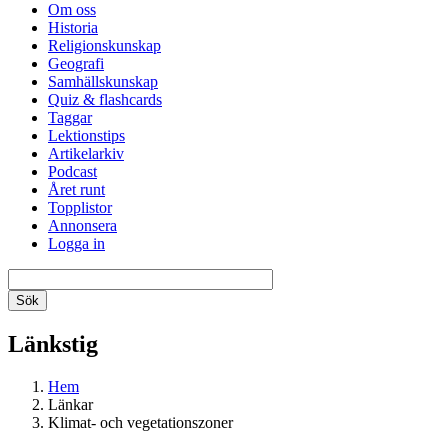
Om oss
Historia
Religionskunskap
Geografi
Samhällskunskap
Quiz & flashcards
Taggar
Lektionstips
Artikelarkiv
Podcast
Året runt
Topplistor
Annonsera
Logga in
Länkstig
Hem
Länkar
Klimat- och vegetationszoner