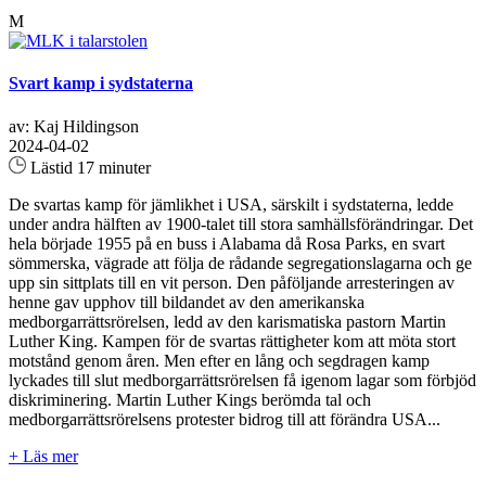
M
Svart kamp i sydstaterna
av: Kaj Hildingson
2024-04-02
Lästid 17 minuter
De svartas kamp för jämlikhet i USA, särskilt i sydstaterna, ledde
under andra hälften av 1900-talet till stora samhällsförändringar. Det
hela började 1955 på en buss i Alabama då Rosa Parks, en svart
sömmerska, vägrade att följa de rådande segregationslagarna och ge
upp sin sittplats till en vit person. Den påföljande arresteringen av
henne gav upphov till bildandet av den amerikanska
medborgarrättsrörelsen, ledd av den karismatiska pastorn Martin
Luther King. Kampen för de svartas rättigheter kom att möta stort
motstånd genom åren. Men efter en lång och segdragen kamp
lyckades till slut medborgarrättsrörelsen få igenom lagar som förbjöd
diskriminering. Martin Luther Kings berömda tal och
medborgarrättsrörelsens protester bidrog till att förändra USA...
+ Läs mer