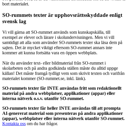
bort materialet.
SO-rummets texter är upphovsrättsskyddade enligt
svensk lag
Vi vill gärna att SO-rummet används som kunskapskälla, till
exempel av elever och lärare i skolundervisningen. Men vi vill
samtidigt att alla som använder SO-rummets texter ska läsa dem på
sajten. Det är mycket viktigt eftersom SO-rummet annars inte
kommer att kunna fortsätta vara en öppen webbplats.
När du använder text- eller bildmaterial från SO-rummet i
skolarbeten och på andra godkända ställen måste du alltid uppge
källan! Det måste framgå tydligt vem som skrivit texten och varifrån
materialet kommer (SO-rummet.se, inkl. länk).
SO-rummets texter får INTE användas fritt som redaktionellt
material på andra webbplatser, applikationer (appar) eller
interna nätverk o.s.v. utanför SO-rummet.
SO-rummets texter får heller INTE användas till att prompta
AI-genererat material som presenteras på andra applikationer
(appar), webbplatser eller interna nätverk utanför SO-rummet.
Kontakta oss
om du har frågor.