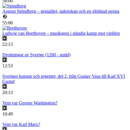
58:00
August Strindberg – genialitet, galenskap och en glödgad penna
55:00
Ludwig van Beethoven – musikgeni i ständig kamp mot världen
22:13
Drottningar av Sverige (1260 - nutid)
12:53
Sveriges kungar och regenter, del 2, från Gustav Vasa till Karl XVI
Gustaf
20:13
Vem var George Washington?
10:49
Vem var Karl Marx?