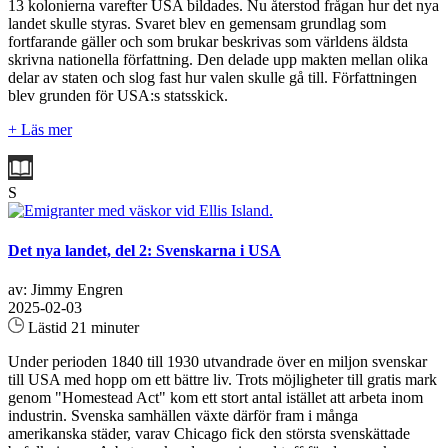
13 kolonierna varefter USA bildades. Nu återstod frågan hur det nya
landet skulle styras. Svaret blev en gemensam grundlag som
fortfarande gäller och som brukar beskrivas som världens äldsta
skrivna nationella författning. Den delade upp makten mellan olika
delar av staten och slog fast hur valen skulle gå till. Författningen
blev grunden för USA:s statsskick.
+ Läs mer
S
Det nya landet, del 2: Svenskarna i USA
av: Jimmy Engren
2025-02-03
Lästid 21 minuter
Under perioden 1840 till 1930 utvandrade över en miljon svenskar
till USA med hopp om ett bättre liv. Trots möjligheter till gratis mark
genom "Homestead Act" kom ett stort antal istället att arbeta inom
industrin. Svenska samhällen växte därför fram i många
amerikanska städer, varav Chicago fick den största svenskättade