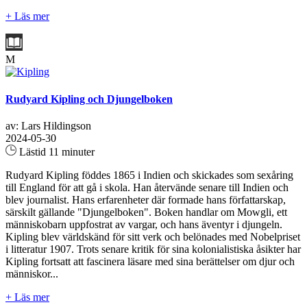
+ Läs mer
M
Rudyard Kipling och Djungelboken
av: Lars Hildingson
2024-05-30
Lästid 11 minuter
Rudyard Kipling föddes 1865 i Indien och skickades som sexåring
till England för att gå i skola. Han återvände senare till Indien och
blev journalist. Hans erfarenheter där formade hans författarskap,
särskilt gällande "Djungelboken". Boken handlar om Mowgli, ett
människobarn uppfostrat av vargar, och hans äventyr i djungeln.
Kipling blev världskänd för sitt verk och belönades med Nobelpriset
i litteratur 1907. Trots senare kritik för sina kolonialistiska åsikter har
Kipling fortsatt att fascinera läsare med sina berättelser om djur och
människor...
+ Läs mer