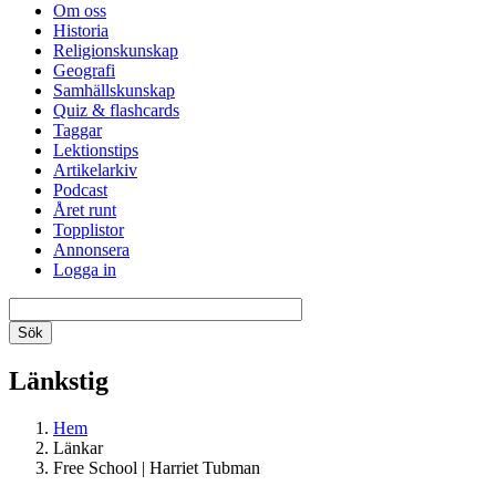
Om oss
Historia
Religionskunskap
Geografi
Samhällskunskap
Quiz & flashcards
Taggar
Lektionstips
Artikelarkiv
Podcast
Året runt
Topplistor
Annonsera
Logga in
Länkstig
Hem
Länkar
Free School | Harriet Tubman