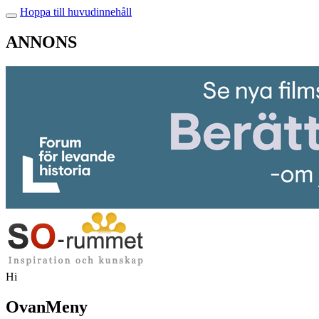
Hoppa till huvudinnehåll
ANNONS
Hi
OvanMeny