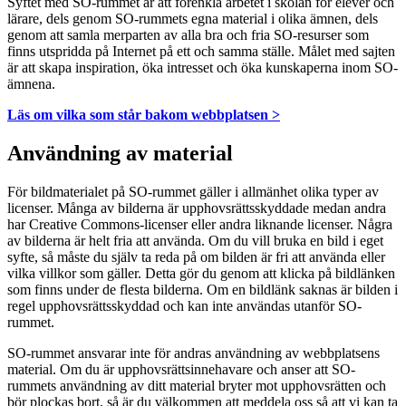
Syftet med SO-rummet är att förenkla arbetet i skolan för elever och
lärare, dels genom SO-rummets egna material i olika ämnen, dels
genom att samla merparten av alla bra och fria SO-resurser som
finns utspridda på Internet på ett och samma ställe. Målet med sajten
är att skapa inspiration, öka intresset och öka kunskaperna inom SO-
ämnena.
Läs om vilka som står bakom webbplatsen >
Användning av material
För bildmaterialet på SO-rummet gäller i allmänhet olika typer av
licenser. Många av bilderna är upphovsrättsskyddade medan andra
har Creative Commons-licenser eller andra liknande licenser. Några
av bilderna är helt fria att använda. Om du vill bruka en bild i eget
syfte, så måste du själv ta reda på om bilden är fri att använda eller
vilka villkor som gäller. Detta gör du genom att klicka på bildlänken
som finns under de flesta bilderna. Om en bildlänk saknas är bilden i
regel upphovsrättsskyddad och kan inte användas utanför SO-
rummet.
SO-rummet ansvarar inte för andras användning av webbplatsens
material. Om du är upphovsrättsinnehavare och anser att SO-
rummets användning av ditt material bryter mot upphovsrätten och
bör plockas bort, så är du välkommen att meddela oss så att vi kan ta