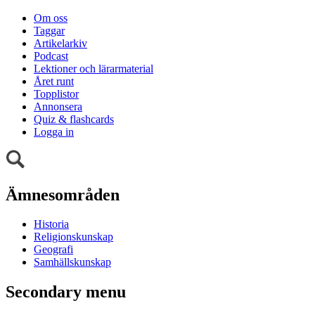
Om oss
Taggar
Artikelarkiv
Podcast
Lektioner och lärarmaterial
Året runt
Topplistor
Annonsera
Quiz & flashcards
Logga in
Ämnesområden
Historia
Religionskunskap
Geografi
Samhällskunskap
Secondary menu