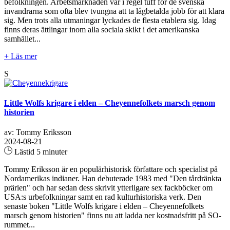
befolkningen. Arbetsmarknaden var i regel tuff för de svenska
invandrarna som ofta blev tvungna att ta lågbetalda jobb för att klara
sig. Men trots alla utmaningar lyckades de flesta etablera sig. Idag
finns deras ättlingar inom alla sociala skikt i det amerikanska
samhället...
+ Läs mer
S
Little Wolfs krigare i elden – Cheyennefolkets marsch genom
historien
av: Tommy Eriksson
2024-08-21
Lästid 5 minuter
Tommy Eriksson är en populärhistorisk författare och specialist på
Nordamerikas indianer. Han debuterade 1983 med "Den tårdränkta
prärien" och har sedan dess skrivit ytterligare sex fackböcker om
USA:s urbefolkningar samt en rad kulturhistoriska verk. Den
senaste boken "Little Wolfs krigare i elden – Cheyennefolkets
marsch genom historien" finns nu att ladda ner kostnadsfritt på SO-
rummet...