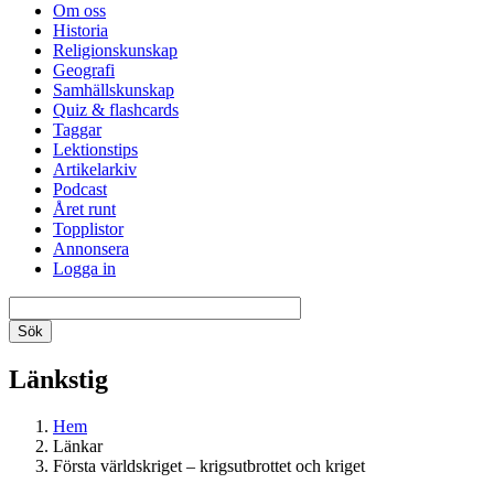
Om oss
Historia
Religionskunskap
Geografi
Samhällskunskap
Quiz & flashcards
Taggar
Lektionstips
Artikelarkiv
Podcast
Året runt
Topplistor
Annonsera
Logga in
Länkstig
Hem
Länkar
Första världskriget – krigsutbrottet och kriget