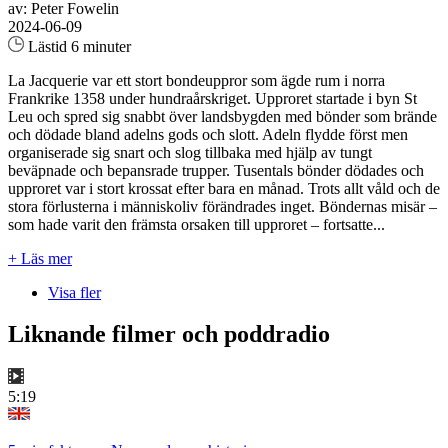
av: Peter Fowelin
2024-06-09
Lästid 6 minuter
La Jacquerie var ett stort bondeuppror som ägde rum i norra
Frankrike 1358 under hundraårskriget. Upproret startade i byn St
Leu och spred sig snabbt över landsbygden med bönder som brände
och dödade bland adelns gods och slott. Adeln flydde först men
organiserade sig snart och slog tillbaka med hjälp av tungt
beväpnade och bepansrade trupper. Tusentals bönder dödades och
upproret var i stort krossat efter bara en månad. Trots allt våld och de
stora förlusterna i människoliv förändrades inget. Böndernas misär –
som hade varit den främsta orsaken till upproret – fortsatte...
+ Läs mer
Visa fler
Liknande filmer och poddradio
5:19