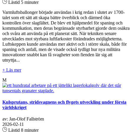
Lästid 5 minuter
Varmluftsballonger började användas i krig redan i slutet av 1700-
talet som ett sätt att skapa bättre överblick och därmed öka
kontrollen över slagfältet. De blev ett hjälpmedel för spaning och
kommunikation, men deras begränsade styrbarhet gjorde dem osäkra
och svåra att använda på ett planerat sätt. När tekniken senare
utvecklades mot styrbara luftfarkoster förändrades möjligheterna.
Luftskeppen kunde användas mer aktivt och i större skala, både för
spaning och anfall, men de visade också tydligt hur nya militära
innovationer snabbt kan få svagheter som fienden lär sig att
utnyttja...
+ Läs mer
M
Kulsprutans, stridsvagnens och flygets utveckling under första
världskriget
av: Jan-Olof Fallström
2026-02-11
Lästid 8 minuter