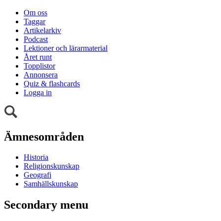
Om oss
Taggar
Artikelarkiv
Podcast
Lektioner och lärarmaterial
Året runt
Topplistor
Annonsera
Quiz & flashcards
Logga in
Ämnesområden
Historia
Religionskunskap
Geografi
Samhällskunskap
Secondary menu