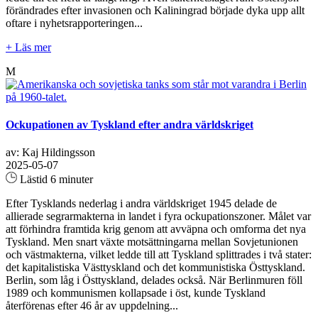
förändrades efter invasionen och Kaliningrad började dyka upp allt
oftare i nyhetsrapporteringen...
+ Läs mer
M
Ockupationen av Tyskland efter andra världskriget
av: Kaj Hildingsson
2025-05-07
Lästid 6 minuter
Efter Tysklands nederlag i andra världskriget 1945 delade de
allierade segrarmakterna in landet i fyra ockupationszoner. Målet var
att förhindra framtida krig genom att avväpna och omforma det nya
Tyskland. Men snart växte motsättningarna mellan Sovjetunionen
och västmakterna, vilket ledde till att Tyskland splittrades i två stater:
det kapitalistiska Västtyskland och det kommunistiska Östtyskland.
Berlin, som låg i Östtyskland, delades också. När Berlinmuren föll
1989 och kommunismen kollapsade i öst, kunde Tyskland
återförenas efter 46 år av uppdelning...