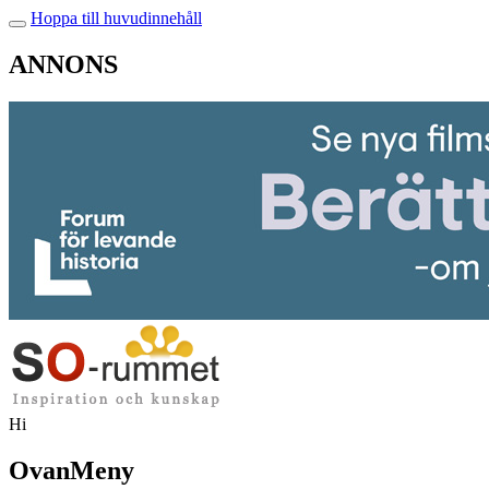
Hoppa till huvudinnehåll
ANNONS
Hi
OvanMeny