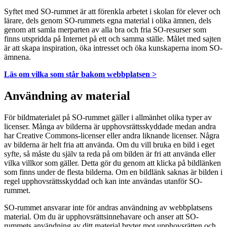
Syftet med SO-rummet är att förenkla arbetet i skolan för elever och
lärare, dels genom SO-rummets egna material i olika ämnen, dels
genom att samla merparten av alla bra och fria SO-resurser som
finns utspridda på Internet på ett och samma ställe. Målet med sajten
är att skapa inspiration, öka intresset och öka kunskaperna inom SO-
ämnena.
Läs om vilka som står bakom webbplatsen >
Användning av material
För bildmaterialet på SO-rummet gäller i allmänhet olika typer av
licenser. Många av bilderna är upphovsrättsskyddade medan andra
har Creative Commons-licenser eller andra liknande licenser. Några
av bilderna är helt fria att använda. Om du vill bruka en bild i eget
syfte, så måste du själv ta reda på om bilden är fri att använda eller
vilka villkor som gäller. Detta gör du genom att klicka på bildlänken
som finns under de flesta bilderna. Om en bildlänk saknas är bilden i
regel upphovsrättsskyddad och kan inte användas utanför SO-
rummet.
SO-rummet ansvarar inte för andras användning av webbplatsens
material. Om du är upphovsrättsinnehavare och anser att SO-
rummets användning av ditt material bryter mot upphovsrätten och