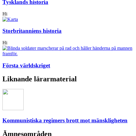
Tysklands historia
Hi
Storbritanniens historia
Hi
Första världskriget
Liknande lärarmaterial
Kommunistiska regimers brott mot mänskligheten
Ämnesområden