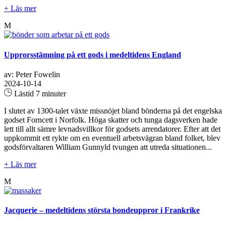
+ Läs mer
M
Upprorsstämning på ett gods i medeltidens England
av: Peter Fowelin
2024-10-14
Lästid 7 minuter
I slutet av 1300-talet växte missnöjet bland bönderna på det engelska
godset Forncett i Norfolk. Höga skatter och tunga dagsverken hade
lett till allt sämre levnadsvillkor för godsets arrendatorer. Efter att det
uppkommit ett rykte om en eventuell arbetsvägran bland folket, blev
godsförvaltaren William Gunnyld tvungen att utreda situationen...
+ Läs mer
M
Jacquerie – medeltidens största bondeuppror i Frankrike