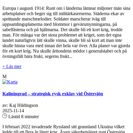
Europa i augusti 1914: Runt om i länderna lämnar miljoner män sina
arbetsplatser och beger sig till militärkasernerna. Städerna ekar av
sprittande marschmelodier. Soldater marscherar iväg till
uppsamlingsplatserna med blommor i gevärsmynningarna, på
sabelfästena och på hjälmarna. Det skulle bli ett kort krig, trodde
man. För många var det stora problemet att kriget, som det egna
landet naturligtvis lätt skulle vinna, skulle bli så kort att man inte
skulle hinna vara med innan det hela var över. Alla planer var gjorda
för ett kort krig. Nu skulle årtiondens mödor i generalstaber och på
övningsfält bära frukt, segerns frukt...
+ Läs mer
M
Kaliningrad – strategisk rysk exklav vid Östersjön
av: Kaj Hildingson
2025-11-14
Lästid 8 minuter
I februari 2022 invaderade Ryssland sitt grannland Ukraina vilket
ledde till ett flera år långt krig. Även säkerhetsläget runt Östersjön