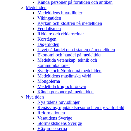
Kända personer på forntiden och antiken
Medeltiden
Medeltidens huvudlinjer
Vikingatiden
Kyrkan och klostren på medeltiden
Feodalismen
Riddare och riddarordnar
Korstågen
Digerdöden
Livet på landet och i staden på medeltiden
Ekonomi och handel på medeltiden
Medeltida vetenskap, teknik och
kommunikationer
Sverige och Norden på medeltiden
Medeltidens muslimska värld
Mongolerna
Medeltida krig och försvar
Kända personer på medeltiden
Nya tiden
Nya tidens huvudlinjer
Renässans, upptäcktsresor och en ny världsbild
Reformationen
Vasatidens Sverige
Stormaktstidens Sverige
Häxprocesserna