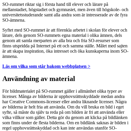
SO-rummet riktar sig i första hand till elever och lärare på
mellanstadiet, högstadiet och gymnasiet, men även till högskole- och
universitetsstuderande samt alla andra som är intresserade av de fyra
SO-ämnena.
Syftet med SO-rummet är att förenkla arbetet i skolan för elever och
lärare, dels genom SO-rummets egna material i olika ämnen, dels
genom att samla merparten av alla bra och fria SO-resurser som
finns utspridda på Internet på ett och samma ställe. Målet med sajten
är att skapa inspiration, öka intresset och öka kunskaperna inom SO-
ämnena.
Läs om vilka som står bakom webbplatsen >
Användning av material
För bildmaterialet på SO-rummet gäller i allmänhet olika typer av
licenser. Många av bilderna är upphovsrättsskyddade medan andra
har Creative Commons-licenser eller andra liknande licenser. Några
av bilderna är helt fria att använda. Om du vill bruka en bild i eget
syfte, så måste du själv ta reda på om bilden är fri att använda eller
vilka villkor som gäller. Detta gör du genom att klicka på bildlänken
som finns under de flesta bilderna. Om en bildlänk saknas är bilden i
regel upphovsrättsskyddad och kan inte användas utanför SO-