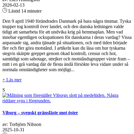
2026-02-13
Lästid 14 minuter
Den 9 april 1940 förändrades Danmark på bara några timmar. Tyska
trupper tog kontroll över landet, och den danska ledningen valde
tidigt att samarbeta för att undvika krig på hemmaplan. Men vad
innebar egentligen ockupationen för danskarna i deras vardag? Vissa
anpassade sig, andra tjänade på situationen, och med tiden började
fler och fler göra motstånd. I artikeln kan du läsa om hur tyskarna
stegvis skärpte greppet genom ökad kontroll, censur och hot,
samtidigt som sabotage, strejker och motståndsgrupper växte fram –
mitt i en grå vardag där de flesta ändå försökte leva vidare under så
normala omständigheter som möjligt...
+ Läs mer
S
Viborg – svenskt gränsfäste mot öster
av: Torbjörn Nilsson
2025-10-31