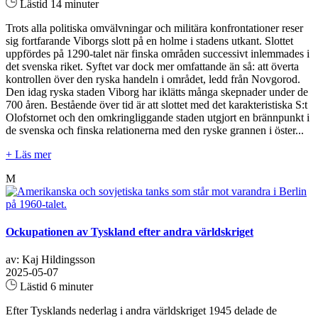
Lästid 14 minuter
Trots alla politiska omvälvningar och militära konfrontationer reser
sig fortfarande Viborgs slott på en holme i stadens utkant. Slottet
uppfördes på 1290-talet när finska områden successivt inlemmades i
det svenska riket. Syftet var dock mer omfattande än så: att överta
kontrollen över den ryska handeln i området, ledd från Novgorod.
Den idag ryska staden Viborg har iklätts många skepnader under de
700 åren. Bestående över tid är att slottet med det karakteristiska S:t
Olofstornet och den omkringliggande staden utgjort en brännpunkt i
de svenska och finska relationerna med den ryske grannen i öster...
+ Läs mer
M
Ockupationen av Tyskland efter andra världskriget
av: Kaj Hildingsson
2025-05-07
Lästid 6 minuter
Efter Tysklands nederlag i andra världskriget 1945 delade de