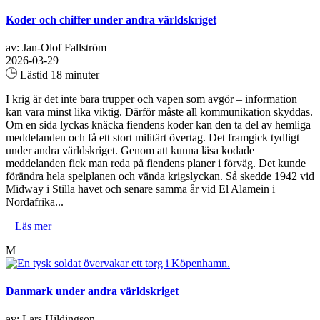
Koder och chiffer under andra världskriget
av: Jan-Olof Fallström
2026-03-29
Lästid 18 minuter
I krig är det inte bara trupper och vapen som avgör – information
kan vara minst lika viktig. Därför måste all kommunikation skyddas.
Om en sida lyckas knäcka fiendens koder kan den ta del av hemliga
meddelanden och få ett stort militärt övertag. Det framgick tydligt
under andra världskriget. Genom att kunna läsa kodade
meddelanden fick man reda på fiendens planer i förväg. Det kunde
förändra hela spelplanen och vända krigslyckan. Så skedde 1942 vid
Midway i Stilla havet och senare samma år vid El Alamein i
Nordafrika...
+ Läs mer
M
Danmark under andra världskriget
av: Lars Hildingson