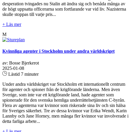
desperation tvingades nu Stalin att ändra sig och benåda många av
de högt uppsatta officerarna som fortfarande var vid liv. Nazisterna
skulle stoppas till varje pris...
+ Läs mer
M
Kvinnliga agenter i Stockholm under andra världskriget
av: Bosse Bjerkerot
2025-01-08
Lästid 7 minuter
Under andra världskriget var Stockholm ett internationellt centrum
för agenter och spioner från de krigförande länderna. Men även
Sverige, som inte var ett krigförande land, hade agenter som
spionerade för den svenska hemliga underrättelsetjänsten C-byrån.
Flera av agenterna var kvinnor som riskerade sina liv och sin hälsa
för Sveriges säkerhet. Tre av dessa kvinnor var Erika Wendt, Karin
Lannby och Jane Horney, men många fler kvinnor var involverade i
detta farliga arbete...
+ Läs mer