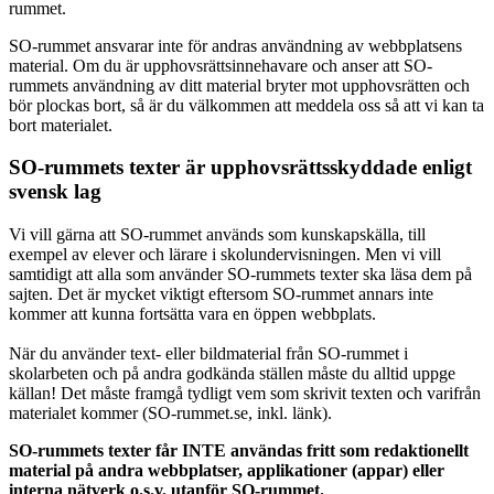
rummet.
SO-rummet ansvarar inte för andras användning av webbplatsens
material. Om du är upphovsrättsinnehavare och anser att SO-
rummets användning av ditt material bryter mot upphovsrätten och
bör plockas bort, så är du välkommen att meddela oss så att vi kan ta
bort materialet.
SO-rummets texter är upphovsrättsskyddade enligt
svensk lag
Vi vill gärna att SO-rummet används som kunskapskälla, till
exempel av elever och lärare i skolundervisningen. Men vi vill
samtidigt att alla som använder SO-rummets texter ska läsa dem på
sajten. Det är mycket viktigt eftersom SO-rummet annars inte
kommer att kunna fortsätta vara en öppen webbplats.
När du använder text- eller bildmaterial från SO-rummet i
skolarbeten och på andra godkända ställen måste du alltid uppge
källan! Det måste framgå tydligt vem som skrivit texten och varifrån
materialet kommer (SO-rummet.se, inkl. länk).
SO-rummets texter får INTE användas fritt som redaktionellt
material på andra webbplatser, applikationer (appar) eller
interna nätverk o.s.v. utanför SO-rummet.