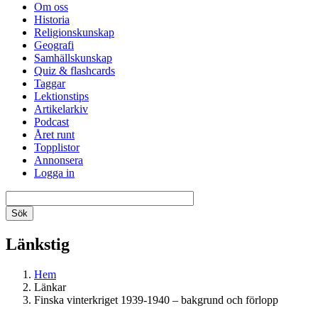
Om oss
Historia
Religionskunskap
Geografi
Samhällskunskap
Quiz & flashcards
Taggar
Lektionstips
Artikelarkiv
Podcast
Året runt
Topplistor
Annonsera
Logga in
Länkstig
Hem
Länkar
Finska vinterkriget 1939-1940 – bakgrund och förlopp