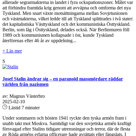
allierade segrarmakterna in landet i fyra ockupationszoner. Målet var
att förhindra framtida krig genom att avväpna och omforma det nya
Tyskland. Men snart växte motsättningarna mellan Sovjetunionen
och västmakterna, vilket ledde till att Tyskland splittrades i två stater:
det kapitalistiska Västtyskland och det kommunistiska Östtyskland.
Berlin, som låg i Östtyskland, delades också. När Berlinmuren föll
1989 och kommunismen kollapsade i öst, kunde Tyskland
återförenas efter 46 år av uppdelning...
+ Läs mer
S
Josef Stalin ändrar sig – en paranoid massmördare räddar
världen från nazismen
av: Magnus Västerbro
2025-02-10
Lästid 7 minuter
Under sommaren och hösten 1941 ryckte den tyska armén fram i
snabb takt mot Moskva. Samtidigt var den sovjetiska armén kraftigt
försvagad efter Stalins tidigare utrensningar och terror, där de flesta
av Röda arméns erfarna officerare hade avrättats eller fängslats. I