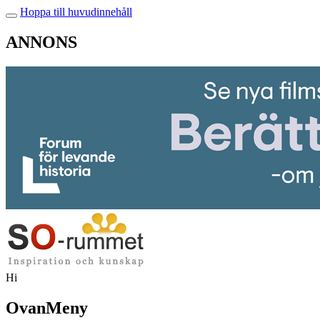
Hoppa till huvudinnehåll
ANNONS
Hi
OvanMeny