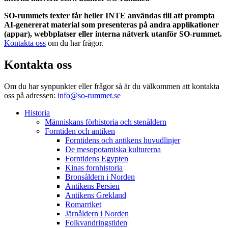
SO-rummets texter får heller INTE användas till att prompta
AI-genererat material som presenteras på andra applikationer
(appar), webbplatser eller interna nätverk utanför SO-rummet.
Kontakta oss
om du har frågor.
Kontakta oss
Om du har synpunkter eller frågor så är du välkommen att kontakta
oss på adressen:
info@so-rummet.se
Historia
Människans förhistoria och stenåldern
Forntiden och antiken
Forntidens och antikens huvudlinjer
De mesopotamiska kulturerna
Forntidens Egypten
Kinas fornhistoria
Bronsåldern i Norden
Antikens Persien
Antikens Grekland
Romarriket
Järnåldern i Norden
Folkvandringstiden