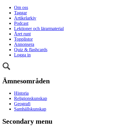
Om oss
Taggar
Artikelarkiv
Podcast
Lektioner och lärarmaterial
Året runt
Topplistor
Annonsera
Quiz & flashcards
Logga in
Ämnesområden
Historia
Religionskunskap
Geografi
Samhällskunskap
Secondary menu