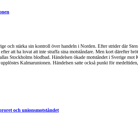
ionen
ige och stärka sin kontroll över handeln i Norden. Efter strider där S
efter att ha lovat att inte straffa sina motståndare. Men kort därefter br
allas Stockholms blodbad. Händelsen ökade motståndet i Sverige mot Kri
upplöstes Kalmarunionen. Händelsen satte också punkt för medeltiden, oc
proret och unionsmotståndet