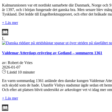
Kalmarunionen var ett nordiskt samarbete där Danmark, Norge och Sve
år 1397, och i början fungerade det ganska bra. Men senare blev mån
Tyskland. Det ledde till Engelbrektsupproret, och efter det bråkade ma
+ Läs mer
L
Valdemar Atterdags erövring av Gotland – sommaren 1361
av: Robert de Vries
2026-01-07
Lästid 10 minuter
En varm sommardag 1361 anlände den danske kungen Valdemar Atterdag 
och skydd som de hade. Utanför Visbys stadsmur ägde sedan ett hemskt
Och efter att platsen blivit undersökt av arkeologer vet vi idag me
+ Läs mer