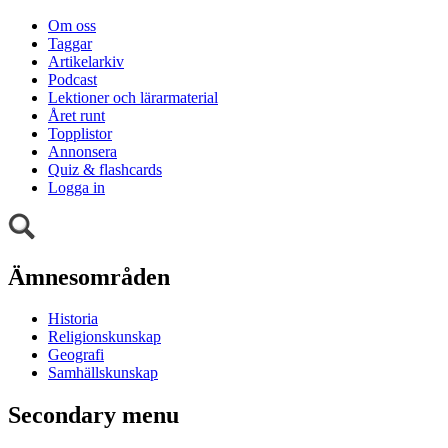
Om oss
Taggar
Artikelarkiv
Podcast
Lektioner och lärarmaterial
Året runt
Topplistor
Annonsera
Quiz & flashcards
Logga in
Ämnesområden
Historia
Religionskunskap
Geografi
Samhällskunskap
Secondary menu