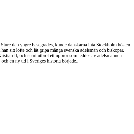
ten Sture den yngre besegrades, kunde danskarna inta Stockholm hösten
öt han sitt löfte och lät gripa många svenska adelsmän och biskopar,
stian II, och snart utbröt ett uppror som leddes av adelsmannen
h en ny tid i Sveriges historia började...