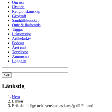
Om oss
Historia
Religionskunskap
Geografi
Samhällskunskap
Quiz & flashcards
Taggar
Lektionstips
Artikelarkiv
Podcast
Året runt
Topplistor
Annonsera
Logga in
Länkstig
Hem
Länkar
Erik den helige och svenskarnas korståg till Finland