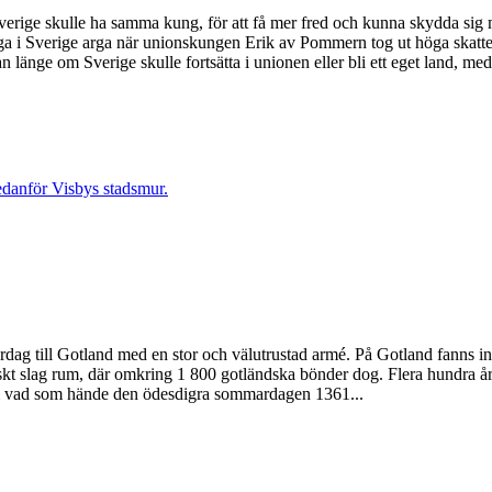
rige skulle ha samma kung, för att få mer fred och kunna skydda sig 
ga i Sverige arga när unionskungen Erik av Pommern tog ut höga skatte
n länge om Sverige skulle fortsätta i unionen eller bli ett eget land, me
till Gotland med en stor och välutrustad armé. På Gotland fanns inga
 slag rum, där omkring 1 800 gotländska bönder dog. Flera hundra år s
r om vad som hände den ödesdigra sommardagen 1361...