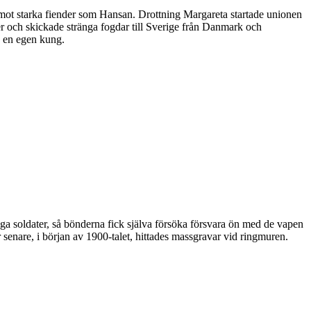
mot starka fiender som Hansan. Drottning Margareta startade unionen
r och skickade stränga fogdar till Sverige från Danmark och
d en egen kung.
 soldater, så bönderna fick själva försöka försvara ön med de vapen
enare, i början av 1900-talet, hittades massgravar vid ringmuren.