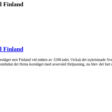
ll Finland
ll Finland
orståget mot Finland vid mitten av 1100-talet. Också det nykristnade S
fattat det första korståget med avsevärd förtjusning, nu blev det fart 