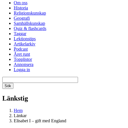
Om oss
Historia
Religionskunskap
Geografi
Samhällskunskap
Quiz & flashcards
Taggar
Lektionstips
Artikelarkiv
Podcast
Året runt
Topplistor
Annonsera
Logga in
Länkstig
Hem
Länkar
Elisabet I – gift med England