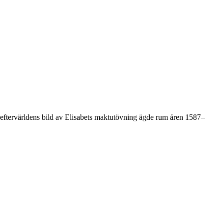
at eftervärldens bild av Elisabets maktutövning ägde rum åren 1587–