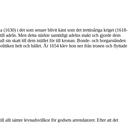
 (1630) i det som senare blivit känt som det trettioåriga kriget (1618-
rk till adeln. Men detta stärkte samtidigt adelns makt och gjorde dem
in skatt till dem istället för till kronan. Bonde- och borgarstånden
politiken helt och hållet. År 1654 klev hon ner från tronen och flyttade
 allt sämre levnadsvillkor för godsets arrendatorer. Efter att det