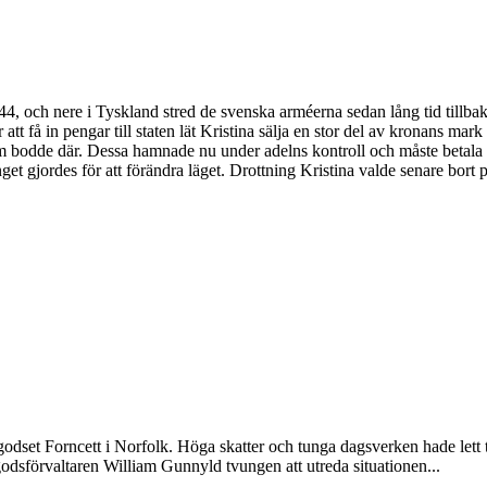
4, och nere i Tyskland stred de svenska arméerna sedan lång tid tillbaka
r att få in pengar till staten lät Kristina sälja en stor del av kronans ma
dde där. Dessa hamnade nu under adelns kontroll och måste betala all s
get gjordes för att förändra läget. Drottning Kristina valde senare bort 
odset Forncett i Norfolk. Höga skatter och tunga dagsverken hade lett till
odsförvaltaren William Gunnyld tvungen att utreda situationen...