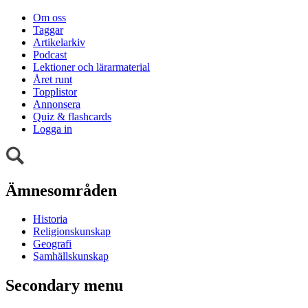
Om oss
Taggar
Artikelarkiv
Podcast
Lektioner och lärarmaterial
Året runt
Topplistor
Annonsera
Quiz & flashcards
Logga in
Ämnesområden
Historia
Religionskunskap
Geografi
Samhällskunskap
Secondary menu