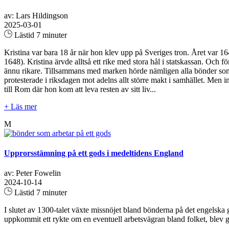
av: Lars Hildingson
2025-03-01
Lästid 7 minuter
Kristina var bara 18 år när hon klev upp på Sveriges tron. Året var 164
1648). Kristina ärvde alltså ett rike med stora hål i statskassan. Och fö
ännu rikare. Tillsammans med marken hörde nämligen alla bönder som bo
protesterade i riksdagen mot adelns allt större makt i samhället. Men in
till Rom där hon kom att leva resten av sitt liv...
+ Läs mer
M
Upprorsstämning på ett gods i medeltidens England
av: Peter Fowelin
2024-10-14
Lästid 7 minuter
I slutet av 1300-talet växte missnöjet bland bönderna på det engelska g
uppkommit ett rykte om en eventuell arbetsvägran bland folket, blev g