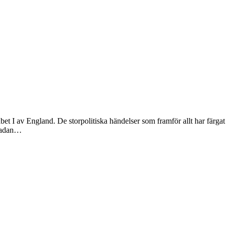
abet I av England. De storpolitiska händelser som framför allt har färg
rmadan…