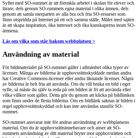
Syftet med SO-rummet är att förenkla arbetet i skolan för elever och
lärare, dels genom SO-rummets egna material i olika ämnen, dels
genom att samla merparten av alla bra och fria SO-resurser som
finns utspridda på Internet på ett och samma ställe. Målet med sajten
är att skapa inspiration, öka intresset och öka kunskaperna inom SO-
ämnena.
Läs om vilka som står bakom webbplatsen >
Användning av material
För bildmaterialet på SO-rummet gäller i allmänhet olika typer av
licenser. Många av bilderna är upphovsrättsskyddade medan andra
har Creative Commons-licenser eller andra liknande licenser. Några
av bilderna är helt fria att använda. Om du vill bruka en bild i eget
syfte, så måste du själv ta reda på om bilden är fri att använda eller
vilka villkor som gäller. Detta gör du genom att klicka på bildlänken
som finns under de flesta bilderna. Om en bildlänk saknas är bilden i
regel upphovsrättsskyddad och kan inte användas utanför SO-
rummet.
SO-rummet ansvarar inte för andras användning av webbplatsens
material. Om du är upphovsrättsinnehavare och anser att SO-
rummets användning av ditt material bryter mot upphovsrätten och