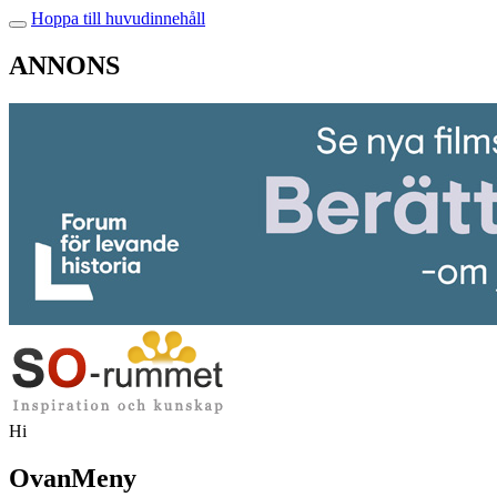
Hoppa till huvudinnehåll
ANNONS
Hi
OvanMeny