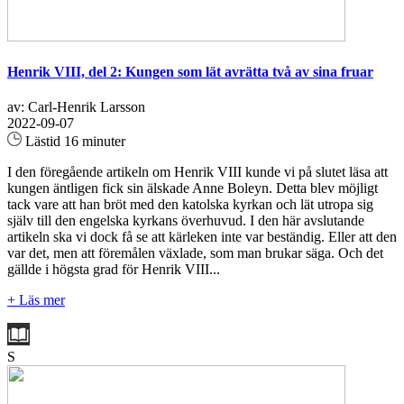
Henrik VIII, del 2: Kungen som lät avrätta två av sina fruar
av: Carl-Henrik Larsson
2022-09-07
Lästid 16 minuter
I den föregående artikeln om Henrik VIII kunde vi på slutet läsa att
kungen äntligen fick sin älskade Anne Boleyn. Detta blev möjligt
tack vare att han bröt med den katolska kyrkan och lät utropa sig
själv till den engelska kyrkans överhuvud. I den här avslutande
artikeln ska vi dock få se att kärleken inte var beständig. Eller att den
var det, men att föremålen växlade, som man brukar säga. Och det
gällde i högsta grad för Henrik VIII...
+ Läs mer
S