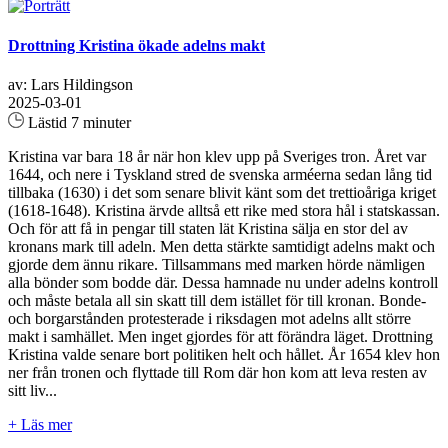
Drottning Kristina ökade adelns makt
av: Lars Hildingson
2025-03-01
Lästid 7 minuter
Kristina var bara 18 år när hon klev upp på Sveriges tron. Året var
1644, och nere i Tyskland stred de svenska arméerna sedan lång tid
tillbaka (1630) i det som senare blivit känt som det trettioåriga kriget
(1618-1648). Kristina ärvde alltså ett rike med stora hål i statskassan.
Och för att få in pengar till staten lät Kristina sälja en stor del av
kronans mark till adeln. Men detta stärkte samtidigt adelns makt och
gjorde dem ännu rikare. Tillsammans med marken hörde nämligen
alla bönder som bodde där. Dessa hamnade nu under adelns kontroll
och måste betala all sin skatt till dem istället för till kronan. Bonde-
och borgarstånden protesterade i riksdagen mot adelns allt större
makt i samhället. Men inget gjordes för att förändra läget. Drottning
Kristina valde senare bort politiken helt och hållet. År 1654 klev hon
ner från tronen och flyttade till Rom där hon kom att leva resten av
sitt liv...
+ Läs mer