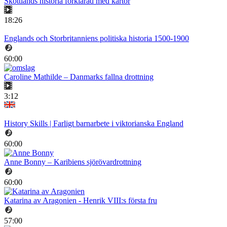
Skottlands historia förklarad med kartor
18:26
Englands och Storbritanniens politiska historia 1500-1900
60:00
Caroline Mathilde – Danmarks fallna drottning
3:12
History Skills | Farligt barnarbete i viktorianska England
60:00
Anne Bonny – Karibiens sjörövardrottning
60:00
Katarina av Aragonien - Henrik VIII:s första fru
57:00