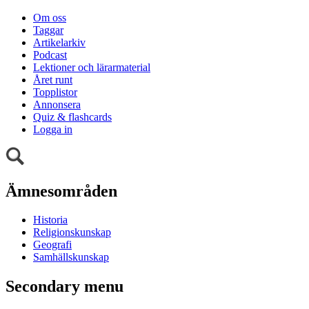
Om oss
Taggar
Artikelarkiv
Podcast
Lektioner och lärarmaterial
Året runt
Topplistor
Annonsera
Quiz & flashcards
Logga in
Ämnesområden
Historia
Religionskunskap
Geografi
Samhällskunskap
Secondary menu