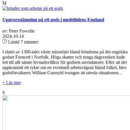
M
Upprorsstämning på ett gods i medeltidens England
av: Peter Fowelin
2024-10-14
Lästid 7 minuter
I slutet av 1300-talet växte missnöjet bland bönderna på det engelska
godset Forncett i Norfolk. Höga skatter och tunga dagsverken hade
lett till allt sämre levnadsvillkor för godsets arrendatorer. Efter att det
uppkommit ett rykte om en eventuell arbetsvägran bland folket, blev
godsförvaltaren William Gunnyld tvungen att utreda situationen...
+ Läs mer
S