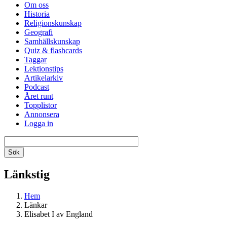
Om oss
Historia
Religionskunskap
Geografi
Samhällskunskap
Quiz & flashcards
Taggar
Lektionstips
Artikelarkiv
Podcast
Året runt
Topplistor
Annonsera
Logga in
Länkstig
Hem
Länkar
Elisabet I av England