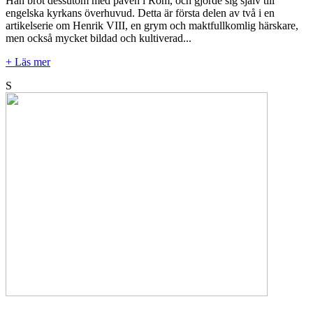
Han bröt dessutom med påven i Rom, och gjorde sig själv till
engelska kyrkans överhuvud. Detta är första delen av två i en
artikelserie om Henrik VIII, en grym och maktfullkomlig härskare,
men också mycket bildad och kultiverad...
+ Läs mer
S