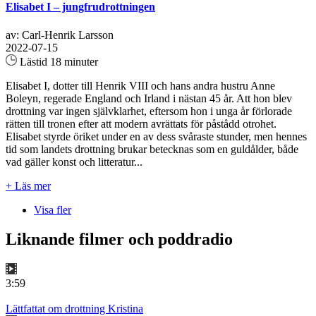
Elisabet I – jungfrudrottningen
av: Carl-Henrik Larsson
2022-07-15
Lästid 18 minuter
Elisabet I, dotter till Henrik VIII och hans andra hustru Anne
Boleyn, regerade England och Irland i nästan 45 år. Att hon blev
drottning var ingen självklarhet, eftersom hon i unga år förlorade
rätten till tronen efter att modern avrättats för påstådd otrohet.
Elisabet styrde öriket under en av dess svåraste stunder, men hennes
tid som landets drottning brukar betecknas som en guldålder, både
vad gäller konst och litteratur...
+ Läs mer
Visa fler
Liknande filmer och poddradio
3:59
Lättfattat om drottning Kristina