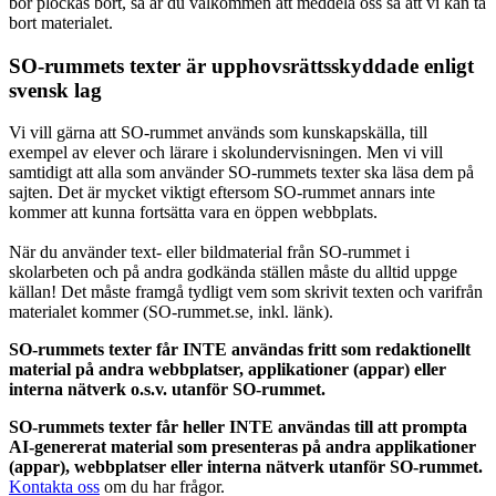
bör plockas bort, så är du välkommen att meddela oss så att vi kan ta
bort materialet.
SO-rummets texter är upphovsrättsskyddade enligt
svensk lag
Vi vill gärna att SO-rummet används som kunskapskälla, till
exempel av elever och lärare i skolundervisningen. Men vi vill
samtidigt att alla som använder SO-rummets texter ska läsa dem på
sajten. Det är mycket viktigt eftersom SO-rummet annars inte
kommer att kunna fortsätta vara en öppen webbplats.
När du använder text- eller bildmaterial från SO-rummet i
skolarbeten och på andra godkända ställen måste du alltid uppge
källan! Det måste framgå tydligt vem som skrivit texten och varifrån
materialet kommer (SO-rummet.se, inkl. länk).
SO-rummets texter får INTE användas fritt som redaktionellt
material på andra webbplatser, applikationer (appar) eller
interna nätverk o.s.v. utanför SO-rummet.
SO-rummets texter får heller INTE användas till att prompta
AI-genererat material som presenteras på andra applikationer
(appar), webbplatser eller interna nätverk utanför SO-rummet.
Kontakta oss
om du har frågor.