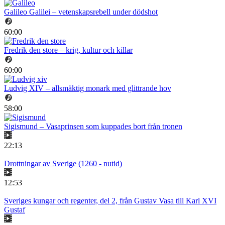
Galileo Galilei – vetenskapsrebell under dödshot
60:00
Fredrik den store – krig, kultur och killar
60:00
Ludvig XIV – allsmäktig monark med glittrande hov
58:00
Sigismund – Vasaprinsen som kuppades bort från tronen
22:13
Drottningar av Sverige (1260 - nutid)
12:53
Sveriges kungar och regenter, del 2, från Gustav Vasa till Karl XVI
Gustaf