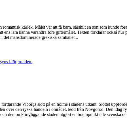
romantisk kärlek. Målet var att få barn, särskilt en son som kunde föra
 att ens lära känna varandra före giftermålet. Texten förklarar också hur 
at i det mansdominerade grekiska samhället...
ig fortfarande Viborgs slott på en holme i stadens utkant. Slottet uppför
rollen över den ryska handeln i området, ledd från Novgorod. Den idag r
net och den omkringliggande staden utgjort en brännpunkt i de svenska oc