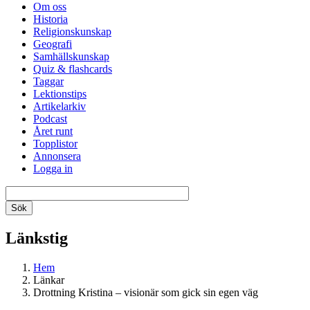
Om oss
Historia
Religionskunskap
Geografi
Samhällskunskap
Quiz & flashcards
Taggar
Lektionstips
Artikelarkiv
Podcast
Året runt
Topplistor
Annonsera
Logga in
Länkstig
Hem
Länkar
Drottning Kristina – visionär som gick sin egen väg