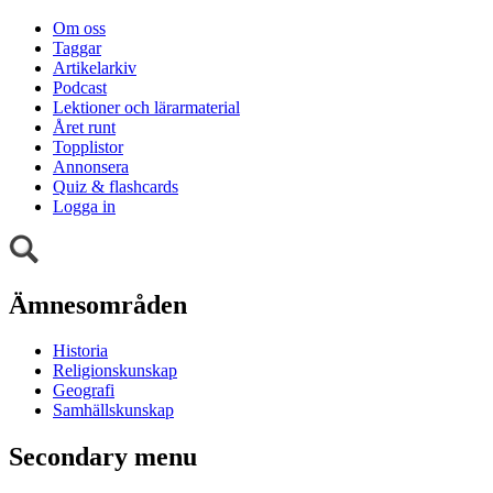
Om oss
Taggar
Artikelarkiv
Podcast
Lektioner och lärarmaterial
Året runt
Topplistor
Annonsera
Quiz & flashcards
Logga in
Ämnesområden
Historia
Religionskunskap
Geografi
Samhällskunskap
Secondary menu