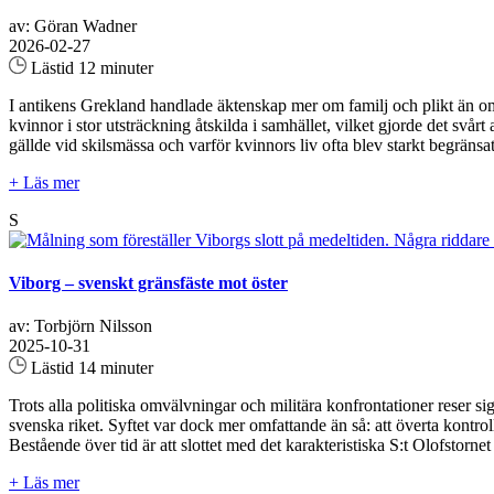
av: Göran Wadner
2026-02-27
Lästid 12 minuter
I antikens Grekland handlade äktenskap mer om familj och plikt än om 
kvinnor i stor utsträckning åtskilda i samhället, vilket gjorde det svårt
gällde vid skilsmässa och varför kvinnors liv ofta blev starkt begräns
+ Läs mer
S
Viborg – svenskt gränsfäste mot öster
av: Torbjörn Nilsson
2025-10-31
Lästid 14 minuter
Trots alla politiska omvälvningar och militära konfrontationer reser s
svenska riket. Syftet var dock mer omfattande än så: att överta kont
Bestående över tid är att slottet med det karakteristiska S:t Olofstor
+ Läs mer