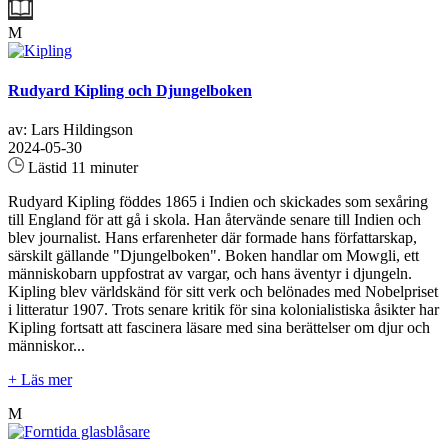
M
Rudyard Kipling och Djungelboken
av: Lars Hildingson
2024-05-30
Lästid 11 minuter
Rudyard Kipling föddes 1865 i Indien och skickades som sexåring
till England för att gå i skola. Han återvände senare till Indien och
blev journalist. Hans erfarenheter där formade hans författarskap,
särskilt gällande "Djungelboken". Boken handlar om Mowgli, ett
människobarn uppfostrat av vargar, och hans äventyr i djungeln.
Kipling blev världskänd för sitt verk och belönades med Nobelpriset
i litteratur 1907. Trots senare kritik för sina kolonialistiska åsikter har
Kipling fortsatt att fascinera läsare med sina berättelser om djur och
människor...
+ Läs mer
M