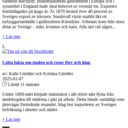
världens träexport. Industrialismens genombrott i Europa och i
synnerhet i England hade ökat behovet av svenskt trä. Exporten
femfaldigades på tjugo år. År 1870 bestod över 40 procent av
Sveriges export av trävaror. Sundsvall växte snabbt likt ett
nybyggarsamhälle i guldrushens Klondyke. Arbetare kom från stora
delar av Sverige – män, kvinnor och barn. Alla slet vid sågen...
+ Läs mer
L
Lätta fakta om staden och resor förr och idag
av: Kalle Güettler och Kristina Güettler
2025-01-07
Lästid 11 minuter
Under 1800-talet började människor i allt större takt flytta från
landsbygden till städerna i jakt på arbete. Detta hände samtidigt som
järnvägar förändrade resandet. Idag bor majoriteten av Sveriges
befolkning i tätorter och städer.
+ Läs mer