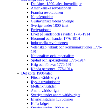
Det långa 1800-talets huvudlinjer
Amerikanska revolutionen
Franska revolutionen
Napoleontiden
Gustavianska tidens Sverige
Sverige under 1800-talet
Emigrationen
Livet på landet och i staden 1776-1914
Ekonomi och handel 1776-1914
Industriella revolutionen
Vetenskap, teknik och kommunikationer 1776-
1914
Nationalism och imperialism
Sjöfart och sjökrigföring 1776-1914
Krig och försvar 1776-1914
Kända personer 1776-1914
Det korta 1900-talet
Första världskriget
Ryska revolutionen
Mellankrigstiden
Andra världskriget
Sverige under andra världskriget
Efterkrigstidens huvudlinjer
Kalla kriget
Sverige under 1900-talet