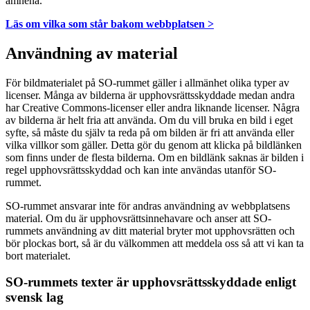
ämnena.
Läs om vilka som står bakom webbplatsen >
Användning av material
För bildmaterialet på SO-rummet gäller i allmänhet olika typer av
licenser. Många av bilderna är upphovsrättsskyddade medan andra
har Creative Commons-licenser eller andra liknande licenser. Några
av bilderna är helt fria att använda. Om du vill bruka en bild i eget
syfte, så måste du själv ta reda på om bilden är fri att använda eller
vilka villkor som gäller. Detta gör du genom att klicka på bildlänken
som finns under de flesta bilderna. Om en bildlänk saknas är bilden i
regel upphovsrättsskyddad och kan inte användas utanför SO-
rummet.
SO-rummet ansvarar inte för andras användning av webbplatsens
material. Om du är upphovsrättsinnehavare och anser att SO-
rummets användning av ditt material bryter mot upphovsrätten och
bör plockas bort, så är du välkommen att meddela oss så att vi kan ta
bort materialet.
SO-rummets texter är upphovsrättsskyddade enligt
svensk lag