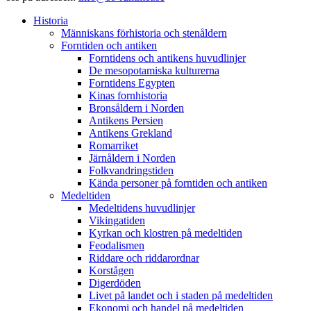
Historia
Människans förhistoria och stenåldern
Forntiden och antiken
Forntidens och antikens huvudlinjer
De mesopotamiska kulturerna
Forntidens Egypten
Kinas fornhistoria
Bronsåldern i Norden
Antikens Persien
Antikens Grekland
Romarriket
Järnåldern i Norden
Folkvandringstiden
Kända personer på forntiden och antiken
Medeltiden
Medeltidens huvudlinjer
Vikingatiden
Kyrkan och klostren på medeltiden
Feodalismen
Riddare och riddarordnar
Korstågen
Digerdöden
Livet på landet och i staden på medeltiden
Ekonomi och handel på medeltiden