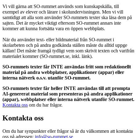
Vi vill gärna att SO-rummet används som kunskapskälla, till
exempel av elever och lärare i skolundervisningen. Men vi vill
samtidigt att alla som använder SO-rummets texter ska läsa dem på
sajten. Det är mycket viktigt eftersom SO-rummet annars inte
kommer att kunna fortsätta vara en öppen webbplats.
När du använder text- eller bildmaterial från SO-rummet i
skolarbeten och på andra godkända ställen måste du alltid uppge
källan! Det måste framgå tydligt vem som skrivit texten och varifrån
materialet kommer (SO-rummet.se, inkl. länk).
SO-rummets texter får INTE användas fritt som redaktionellt
material på andra webbplatser, applikationer (appar) eller
interna nätverk o.s.v. utanför SO-rummet.
SO-rummets texter får heller INTE användas till att prompta
AI-genererat material som presenteras på andra applikationer
(appar), webbplatser eller interna nätverk utanför SO-rummet.
Kontakta oss
om du har frågor.
Kontakta oss
Om du har synpunkter eller frågor så är du välkommen att kontakta
oss på adressen:
info@so-rummet.se