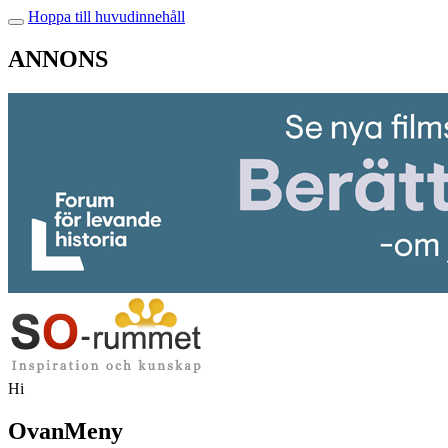
Hoppa till huvudinnehåll
ANNONS
Hi
OvanMeny