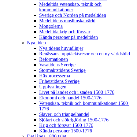
Medeltida vetenskap, teknik och
kommunikationer
Sverige och Norden på medeltiden
Medeltidens muslimska värld
Mongolerna
Medeltida krig och försvar
Kända personer på medeltiden
Nya tiden
Nya tidens huvudlinjer
Renässans, upptäcktsresor och en ny världsbild
Reformationen
Vasatidens Sverige
Stormaktstidens Sverige
Häxprocesserna
Frihetstidens Sverige
Upplysningen
Livet på landet och i staden 1500-1776
Ekonomi och handel 1500-1776
Vetenskap, teknik och kommunikationer 1500-
1776
Slaveri och triangelhandel
Sjöfart och sjökrigföring 1500-1776
Krig och försvar 1500-1776
Kända personer 1500-1776
Det långa 1800-talet