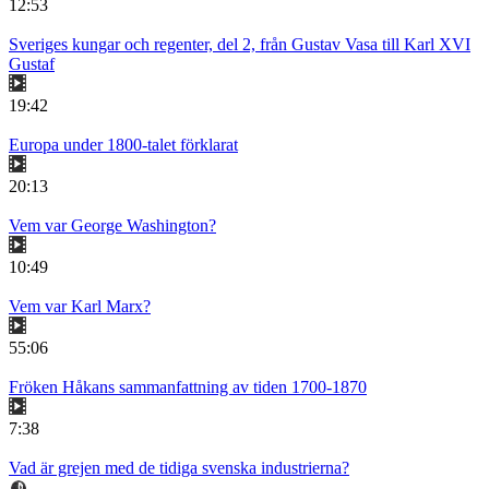
12:53
Sveriges kungar och regenter, del 2, från Gustav Vasa till Karl XVI
Gustaf
19:42
Europa under 1800-talet förklarat
20:13
Vem var George Washington?
10:49
Vem var Karl Marx?
55:06
Fröken Håkans sammanfattning av tiden 1700-1870
7:38
Vad är grejen med de tidiga svenska industrierna?