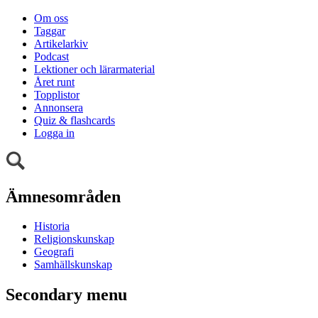
Om oss
Taggar
Artikelarkiv
Podcast
Lektioner och lärarmaterial
Året runt
Topplistor
Annonsera
Quiz & flashcards
Logga in
Ämnesområden
Historia
Religionskunskap
Geografi
Samhällskunskap
Secondary menu