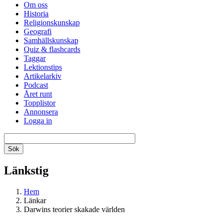
Om oss
Historia
Religionskunskap
Geografi
Samhällskunskap
Quiz & flashcards
Taggar
Lektionstips
Artikelarkiv
Podcast
Året runt
Topplistor
Annonsera
Logga in
Länkstig
Hem
Länkar
Darwins teorier skakade världen