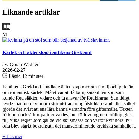
Liknande artiklar
M
Kärlek och äktenskap i antikens Grekland
av: Göran Wadner
2026-02-27
Lästid 12 minuter
I antikens Grekland handlade äktenskap mer om familj och plikt än
om romantisk kärlek. Målet var att få barn, särskilt en son som
kunde föra släkten vidare och ta ansvar för föräldrarna. Samtidigt
levde män och kvinnor i stor utsträckning åtskilda i samhället, vilket
gjorde det svårt att ens lära känna varandra före giftermålet. Texten
förklarar också hur partner valdes, hur förlovning och bröllop gick
till, vilka regler som gällde vid skilsmässa och varför kvinnors liv
ofta blev starkt begränsat i det mansdominerade grekiska samhället...
+ Läs mer