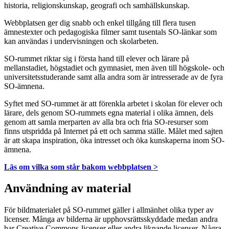
historia, religionskunskap, geografi och samhällskunskap.
Webbplatsen ger dig snabb och enkel tillgång till flera tusen
ämnestexter och pedagogiska filmer samt tusentals SO-länkar som
kan användas i undervisningen och skolarbeten.
SO-rummet riktar sig i första hand till elever och lärare på
mellanstadiet, högstadiet och gymnasiet, men även till högskole- och
universitetsstuderande samt alla andra som är intresserade av de fyra
SO-ämnena.
Syftet med SO-rummet är att förenkla arbetet i skolan för elever och
lärare, dels genom SO-rummets egna material i olika ämnen, dels
genom att samla merparten av alla bra och fria SO-resurser som
finns utspridda på Internet på ett och samma ställe. Målet med sajten
är att skapa inspiration, öka intresset och öka kunskaperna inom SO-
ämnena.
Läs om vilka som står bakom webbplatsen >
Användning av material
För bildmaterialet på SO-rummet gäller i allmänhet olika typer av
licenser. Många av bilderna är upphovsrättsskyddade medan andra
har Creative Commons-licenser eller andra liknande licenser. Några