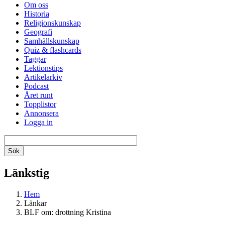
Om oss
Historia
Religionskunskap
Geografi
Samhällskunskap
Quiz & flashcards
Taggar
Lektionstips
Artikelarkiv
Podcast
Året runt
Topplistor
Annonsera
Logga in
Länkstig
Hem
Länkar
BLF om: drottning Kristina