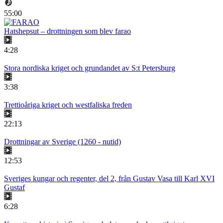
55:00
Hatshepsut – drottningen som blev farao
4:28
Stora nordiska kriget och grundandet av S:t Petersburg
3:38
Trettioåriga kriget och westfaliska freden
22:13
Drottningar av Sverige (1260 - nutid)
12:53
Sveriges kungar och regenter, del 2, från Gustav Vasa till Karl XVI
Gustaf
6:28