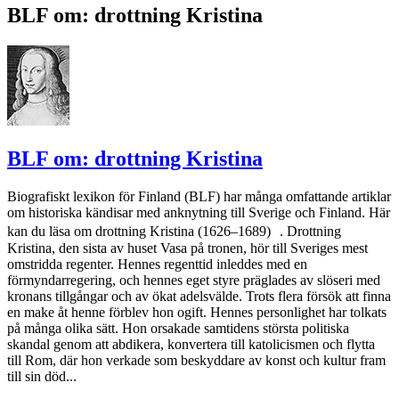
BLF om: drottning Kristina
BLF om: drottning Kristina
Biografiskt lexikon för Finland (BLF) har många omfattande artiklar
om historiska kändisar med anknytning till Sverige och Finland. Här
kan du läsa om drottning Kristina (1626–1689) . Drottning
Kristina, den sista av huset Vasa på tronen, hör till Sveriges mest
omstridda regenter. Hennes regenttid inleddes med en
förmyndarregering, och hennes eget styre präglades av slöseri med
kronans tillgångar och av ökat adelsvälde. Trots flera försök att finna
en make åt henne förblev hon ogift. Hennes personlighet har tolkats
på många olika sätt. Hon orsakade samtidens största politiska
skandal genom att abdikera, konvertera till katolicismen och flytta
till Rom, där hon verkade som beskyddare av konst och kultur fram
till sin död...