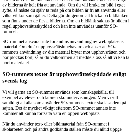
av bilderna är helt fria att använda. Om du vill bruka en bild i eget
syfte, så måste du själv ta reda på om bilden är fri att använda eller
vilka villkor som gäller. Detta gör du genom att klicka på bildlänken
som finns under de flesta bilderna. Om en bildlänk saknas är bilden i
regel upphovsrättsskyddad och kan inte användas utanför SO-
rummet.
SO-rummet ansvarar inte för andras användning av webbplatsens
material. Om du är upphovsrättsinnehavare och anser att SO-
rummets användning av ditt material bryter mot upphovsrätten och
bör plockas bort, så är du välkommen att meddela oss så att vi kan ta
bort materialet.
SO-rummets texter är upphovsrättsskyddade enligt
svensk lag
Vi vill gärna att SO-rummet används som kunskapskälla, till
exempel av elever och lärare i skolundervisningen. Men vi vill
samtidigt att alla som använder SO-rummets texter ska läsa dem på
sajten. Det är mycket viktigt eftersom SO-rummet annars inte
kommer att kunna fortsätta vara en öppen webbplats.
När du använder text- eller bildmaterial från SO-rummet i
skolarbeten och på andra godkända ställen måste du alltid uppge