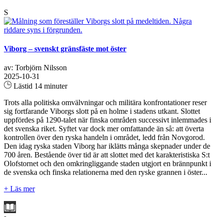
S
Viborg – svenskt gränsfäste mot öster
av: Torbjörn Nilsson
2025-10-31
Lästid 14 minuter
Trots alla politiska omvälvningar och militära konfrontationer reser
sig fortfarande Viborgs slott på en holme i stadens utkant. Slottet
uppfördes på 1290-talet när finska områden successivt inlemmades i
det svenska riket. Syftet var dock mer omfattande än så: att överta
kontrollen över den ryska handeln i området, ledd från Novgorod.
Den idag ryska staden Viborg har iklätts många skepnader under de
700 åren. Bestående över tid är att slottet med det karakteristiska S:t
Olofstornet och den omkringliggande staden utgjort en brännpunkt i
de svenska och finska relationerna med den ryske grannen i öster...
+ Läs mer