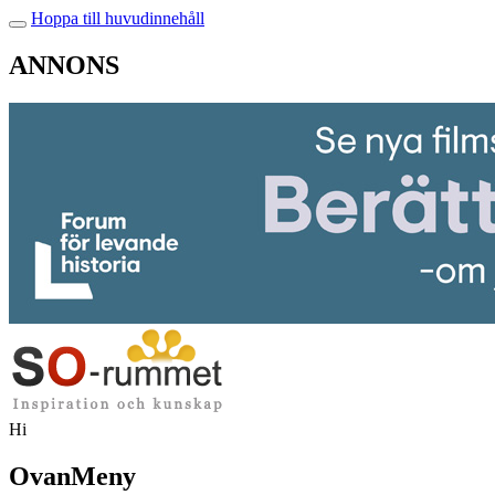
Hoppa till huvudinnehåll
ANNONS
Hi
OvanMeny