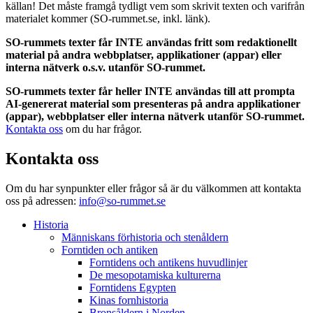
källan! Det måste framgå tydligt vem som skrivit texten och varifrån
materialet kommer (SO-rummet.se, inkl. länk).
SO-rummets texter får INTE användas fritt som redaktionellt
material på andra webbplatser, applikationer (appar) eller
interna nätverk o.s.v. utanför SO-rummet.
SO-rummets texter får heller INTE användas till att prompta
AI-genererat material som presenteras på andra applikationer
(appar), webbplatser eller interna nätverk utanför SO-rummet.
Kontakta oss
om du har frågor.
Kontakta oss
Om du har synpunkter eller frågor så är du välkommen att kontakta
oss på adressen:
info@so-rummet.se
Historia
Människans förhistoria och stenåldern
Forntiden och antiken
Forntidens och antikens huvudlinjer
De mesopotamiska kulturerna
Forntidens Egypten
Kinas fornhistoria
Bronsåldern i Norden