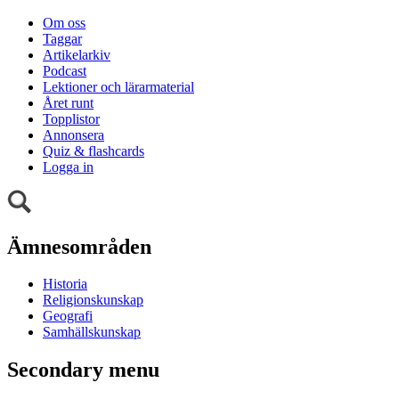
Om oss
Taggar
Artikelarkiv
Podcast
Lektioner och lärarmaterial
Året runt
Topplistor
Annonsera
Quiz & flashcards
Logga in
Ämnesområden
Historia
Religionskunskap
Geografi
Samhällskunskap
Secondary menu