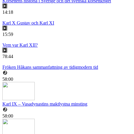
Korsettens historia i Sverige och det svenska korsettkriget
14:18
Karl X Gustav och Karl XI
15:59
Vem var Karl XII?
78:44
Fröken Håkans sammanfattning av tidigmodern tid
58:00
Karl IX – Vasadynastins maktlystna minsting
58:00