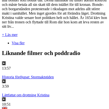
alla bönder som bodde där. Dessa hamnade nu under adelns kontroll
och måste betala all sin skatt till dem istället för till kronan. Bonde-
och borgarstånden protesterade i riksdagen mot adelns allt större
makt i samhället. Men inget gjordes för att förändra läget. Drottning
Kristina valde senare bort politiken helt och hållet. År 1654 klev hon
ner från tronen och flyttade till Rom där hon kom att leva resten av
sitt liv...
+ Läs mer
Visa fler
Liknande filmer och poddradio
13:57
Historia fördjupat: Stormaktstiden
3:59
Lättfattat om drottning Kristina
10:51