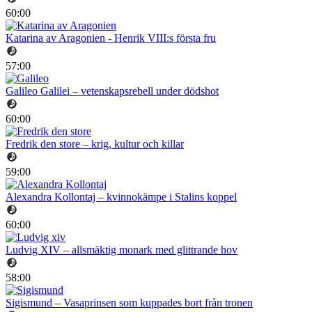
60:00
Katarina av Aragonien - Henrik VIII:s första fru
57:00
Galileo Galilei – vetenskapsrebell under dödshot
60:00
Fredrik den store – krig, kultur och killar
59:00
Alexandra Kollontaj – kvinnokämpe i Stalins koppel
60:00
Ludvig XIV – allsmäktig monark med glittrande hov
58:00
Sigismund – Vasaprinsen som kuppades bort från tronen