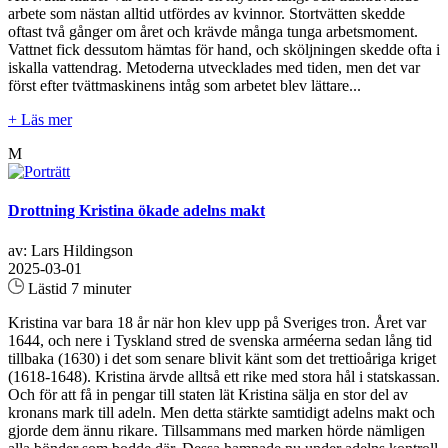
arbete som nästan alltid utfördes av kvinnor. Stortvätten skedde
oftast två gånger om året och krävde många tunga arbetsmoment.
Vattnet fick dessutom hämtas för hand, och sköljningen skedde ofta i
iskalla vattendrag. Metoderna utvecklades med tiden, men det var
först efter tvättmaskinens intåg som arbetet blev lättare...
+ Läs mer
M
Drottning Kristina ökade adelns makt
av: Lars Hildingson
2025-03-01
Lästid 7 minuter
Kristina var bara 18 år när hon klev upp på Sveriges tron. Året var
1644, och nere i Tyskland stred de svenska arméerna sedan lång tid
tillbaka (1630) i det som senare blivit känt som det trettioåriga kriget
(1618-1648). Kristina ärvde alltså ett rike med stora hål i statskassan.
Och för att få in pengar till staten lät Kristina sälja en stor del av
kronans mark till adeln. Men detta stärkte samtidigt adelns makt och
gjorde dem ännu rikare. Tillsammans med marken hörde nämligen