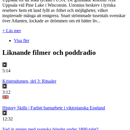
Uppsala vid Pine Lake i Wisconsin. Unonius beskrev i lyriska
resebrev hem ett land fyllt av frihet och möjligheter, vilket
inspirerade många att emigrera. Snart strömmade tusentals svenskar
över Atlanten, lockade av drömmen om ett bättre liv...
+ Läs mer
Visa fler
Liknande filmer och poddradio
5:14
Kristendomen, del 3: Ritualer
3:12
History Skills | Farligt barnarbete i viktorianska England
12:32
Vad är grejen med svenska bönder under 1800-talet?