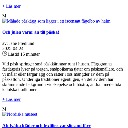
+ Läs mer
M
Och julen varar än till påska!
av: Jane Fredlund
2025-04-24
Lästid 15 minuter
Vid påsk springer små påskkäringar runt i husen. Färggranna
fastlagsris lyser på torgen, småpojkarna tjatar om påsksmällare, och
vi målar eller färgar ägg och sätter i oss mängder av dem på
påskafton. Underliga traditioner egentligen, en del av dem har
skrämmande bakgrund i vidskepelse och häxtro, andra i medeltida
katolska traditioner...
+ Läs mer
M
Att tvätta kläder och textilier var slitsamt förr