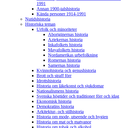
1991
Annan 1900-talshistoria
Kända personer 1914-1991
Nutidshistoria
Historiska teman
Urfolk och minoriteter
Aboriginernas historia
Aztekernas historia
Inkafolkets historia
Mayafolkets historia
Nordamerikas urbefolkning
Romernas historia
Samernas historia
Kvinnohistoria och genushistoria
Brott och straff förr
Idrottshistoria
Historia om läkekonst och sjukdomar
Nationalismens historia
Svenska högtider och traditioner förr och idag
Ekonomisk historia
Demokratins historia
Arkitektur- och stilhistoria
Historia om mode, utseende och hygien
Historia om mat och matvanor
Historia om tobak och alkohol