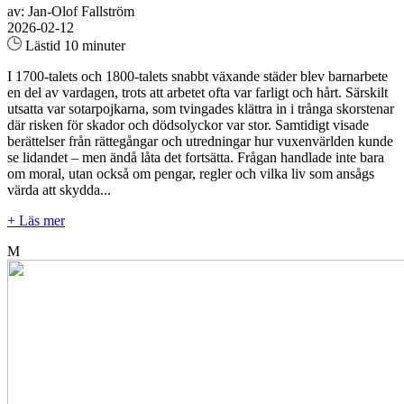
av: Jan-Olof Fallström
2026-02-12
Lästid 10 minuter
I 1700-talets och 1800-talets snabbt växande städer blev barnarbete
en del av vardagen, trots att arbetet ofta var farligt och hårt. Särskilt
utsatta var sotarpojkarna, som tvingades klättra in i trånga skorstenar
där risken för skador och dödsolyckor var stor. Samtidigt visade
berättelser från rättegångar och utredningar hur vuxenvärlden kunde
se lidandet – men ändå låta det fortsätta. Frågan handlade inte bara
om moral, utan också om pengar, regler och vilka liv som ansågs
värda att skydda...
+ Läs mer
M