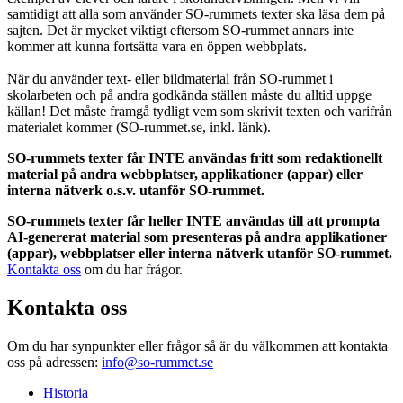
samtidigt att alla som använder SO-rummets texter ska läsa dem på
sajten. Det är mycket viktigt eftersom SO-rummet annars inte
kommer att kunna fortsätta vara en öppen webbplats.
När du använder text- eller bildmaterial från SO-rummet i
skolarbeten och på andra godkända ställen måste du alltid uppge
källan! Det måste framgå tydligt vem som skrivit texten och varifrån
materialet kommer (SO-rummet.se, inkl. länk).
SO-rummets texter får INTE användas fritt som redaktionellt
material på andra webbplatser, applikationer (appar) eller
interna nätverk o.s.v. utanför SO-rummet.
SO-rummets texter får heller INTE användas till att prompta
AI-genererat material som presenteras på andra applikationer
(appar), webbplatser eller interna nätverk utanför SO-rummet.
Kontakta oss
om du har frågor.
Kontakta oss
Om du har synpunkter eller frågor så är du välkommen att kontakta
oss på adressen:
info@so-rummet.se
Historia