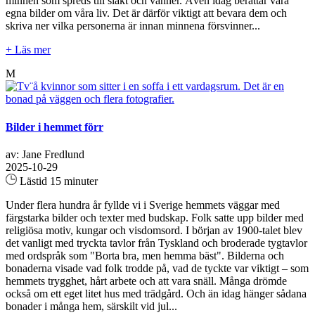
minnen som spreds till släkt och vänner. Även idag berättar våra
egna bilder om våra liv. Det är därför viktigt att bevara dem och
skriva ner vilka personerna är innan minnena försvinner...
+ Läs mer
M
Bilder i hemmet förr
av: Jane Fredlund
2025-10-29
Lästid 15 minuter
Under flera hundra år fyllde vi i Sverige hemmets väggar med
färgstarka bilder och texter med budskap. Folk satte upp bilder med
religiösa motiv, kungar och visdomsord. I början av 1900-talet blev
det vanligt med tryckta tavlor från Tyskland och broderade tygtavlor
med ordspråk som "Borta bra, men hemma bäst". Bilderna och
bonaderna visade vad folk trodde på, vad de tyckte var viktigt – som
hemmets trygghet, hårt arbete och att vara snäll. Många drömde
också om ett eget litet hus med trädgård. Och än idag hänger sådana
bonader i många hem, särskilt vid jul...