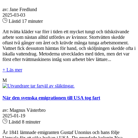
av: Jane Fredlund
2025-03-03
Lästid 17 minuter
Att tvätta kläder var förr i tiden ett mycket tungt och tidskrävande
arbete som nästan alltid utfördes av kvinnor. Stortvätten skedde
oftast två gånger om året och krävde många tunga arbetsmoment.
Vattnet fick dessutom hämtas för hand, och sköljningen skedde ofta i
iskalla vattendrag. Metoderna utvecklades med tiden, men det var
först efter tvättmaskinens intåg som arbetet blev lättare...
+ Läs mer
M
När den svenska emigrationen till USA tog fart
av: Magnus Västerbro
2025-01-19
Lästid 8 minuter
År 1841 lämnade emigranten Gustaf Unonius och hans följe
Uppsala för att söka lyckan i USA. De grundade kolonin Nya