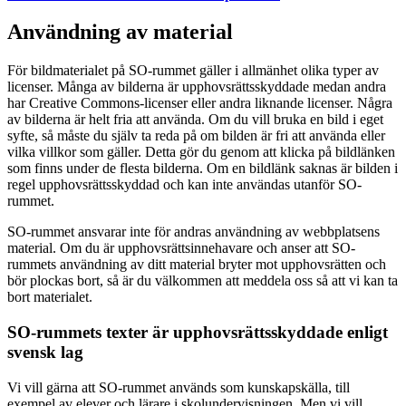
Användning av material
För bildmaterialet på SO-rummet gäller i allmänhet olika typer av
licenser. Många av bilderna är upphovsrättsskyddade medan andra
har Creative Commons-licenser eller andra liknande licenser. Några
av bilderna är helt fria att använda. Om du vill bruka en bild i eget
syfte, så måste du själv ta reda på om bilden är fri att använda eller
vilka villkor som gäller. Detta gör du genom att klicka på bildlänken
som finns under de flesta bilderna. Om en bildlänk saknas är bilden i
regel upphovsrättsskyddad och kan inte användas utanför SO-
rummet.
SO-rummet ansvarar inte för andras användning av webbplatsens
material. Om du är upphovsrättsinnehavare och anser att SO-
rummets användning av ditt material bryter mot upphovsrätten och
bör plockas bort, så är du välkommen att meddela oss så att vi kan ta
bort materialet.
SO-rummets texter är upphovsrättsskyddade enligt
svensk lag
Vi vill gärna att SO-rummet används som kunskapskälla, till
exempel av elever och lärare i skolundervisningen. Men vi vill