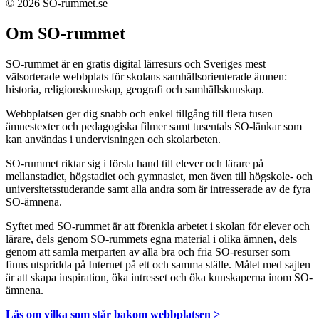
© 2026 SO-rummet.se
Om SO-rummet
SO-rummet är en gratis digital lärresurs och Sveriges mest
välsorterade webbplats för skolans samhällsorienterade ämnen:
historia, religionskunskap, geografi och samhällskunskap.
Webbplatsen ger dig snabb och enkel tillgång till flera tusen
ämnestexter och pedagogiska filmer samt tusentals SO-länkar som
kan användas i undervisningen och skolarbeten.
SO-rummet riktar sig i första hand till elever och lärare på
mellanstadiet, högstadiet och gymnasiet, men även till högskole- och
universitetsstuderande samt alla andra som är intresserade av de fyra
SO-ämnena.
Syftet med SO-rummet är att förenkla arbetet i skolan för elever och
lärare, dels genom SO-rummets egna material i olika ämnen, dels
genom att samla merparten av alla bra och fria SO-resurser som
finns utspridda på Internet på ett och samma ställe. Målet med sajten
är att skapa inspiration, öka intresset och öka kunskaperna inom SO-
ämnena.
Läs om vilka som står bakom webbplatsen >