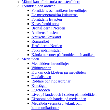
Människans förhistoria och stenåldern
Forntiden och antiken
Forntidens och antikens huvudlinjer
De mesopotamiska kulturerna
Forntidens Egypten
Kinas fornhistoria
Bronsåldern i Norden
Antikens Persien
Antikens Grekland
Romarriket
Järnåldern i Norden
Folkvandringstiden
Kända personer på forntiden och antiken
Medeltiden
Medeltidens huvudlinjer
Vikingatiden
Kyrkan och klostren på medeltiden
Feodalismen
Riddare och riddarordnar
Korstågen
Digerdöden
Livet på landet och i staden på medeltiden
Ekonomi och handel på medeltiden
Medeltida vetenskap, teknik och
kommunikationer