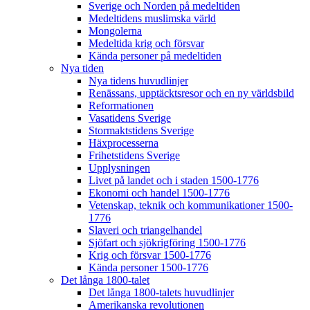
Sverige och Norden på medeltiden
Medeltidens muslimska värld
Mongolerna
Medeltida krig och försvar
Kända personer på medeltiden
Nya tiden
Nya tidens huvudlinjer
Renässans, upptäcktsresor och en ny världsbild
Reformationen
Vasatidens Sverige
Stormaktstidens Sverige
Häxprocesserna
Frihetstidens Sverige
Upplysningen
Livet på landet och i staden 1500-1776
Ekonomi och handel 1500-1776
Vetenskap, teknik och kommunikationer 1500-
1776
Slaveri och triangelhandel
Sjöfart och sjökrigföring 1500-1776
Krig och försvar 1500-1776
Kända personer 1500-1776
Det långa 1800-talet
Det långa 1800-talets huvudlinjer
Amerikanska revolutionen