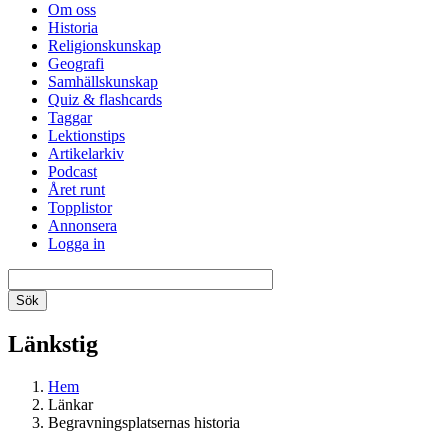
Om oss
Historia
Religionskunskap
Geografi
Samhällskunskap
Quiz & flashcards
Taggar
Lektionstips
Artikelarkiv
Podcast
Året runt
Topplistor
Annonsera
Logga in
Länkstig
Hem
Länkar
Begravningsplatsernas historia