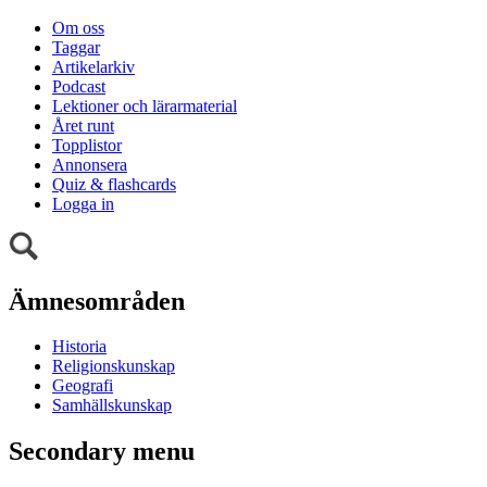
Om oss
Taggar
Artikelarkiv
Podcast
Lektioner och lärarmaterial
Året runt
Topplistor
Annonsera
Quiz & flashcards
Logga in
Ämnesområden
Historia
Religionskunskap
Geografi
Samhällskunskap
Secondary menu