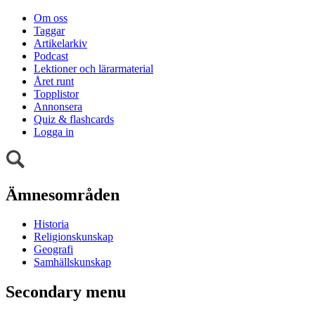
Om oss
Taggar
Artikelarkiv
Podcast
Lektioner och lärarmaterial
Året runt
Topplistor
Annonsera
Quiz & flashcards
Logga in
Ämnesområden
Historia
Religionskunskap
Geografi
Samhällskunskap
Secondary menu