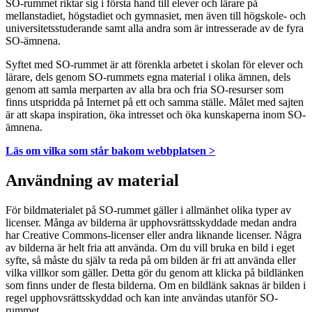
SO-rummet riktar sig i första hand till elever och lärare på
mellanstadiet, högstadiet och gymnasiet, men även till högskole- och
universitetsstuderande samt alla andra som är intresserade av de fyra
SO-ämnena.
Syftet med SO-rummet är att förenkla arbetet i skolan för elever och
lärare, dels genom SO-rummets egna material i olika ämnen, dels
genom att samla merparten av alla bra och fria SO-resurser som
finns utspridda på Internet på ett och samma ställe. Målet med sajten
är att skapa inspiration, öka intresset och öka kunskaperna inom SO-
ämnena.
Läs om vilka som står bakom webbplatsen >
Användning av material
För bildmaterialet på SO-rummet gäller i allmänhet olika typer av
licenser. Många av bilderna är upphovsrättsskyddade medan andra
har Creative Commons-licenser eller andra liknande licenser. Några
av bilderna är helt fria att använda. Om du vill bruka en bild i eget
syfte, så måste du själv ta reda på om bilden är fri att använda eller
vilka villkor som gäller. Detta gör du genom att klicka på bildlänken
som finns under de flesta bilderna. Om en bildlänk saknas är bilden i
regel upphovsrättsskyddad och kan inte användas utanför SO-
rummet.