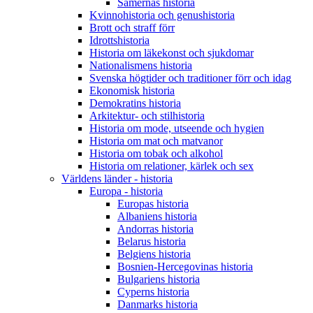
Samernas historia
Kvinnohistoria och genushistoria
Brott och straff förr
Idrottshistoria
Historia om läkekonst och sjukdomar
Nationalismens historia
Svenska högtider och traditioner förr och idag
Ekonomisk historia
Demokratins historia
Arkitektur- och stilhistoria
Historia om mode, utseende och hygien
Historia om mat och matvanor
Historia om tobak och alkohol
Historia om relationer, kärlek och sex
Världens länder - historia
Europa - historia
Europas historia
Albaniens historia
Andorras historia
Belarus historia
Belgiens historia
Bosnien-Hercegovinas historia
Bulgariens historia
Cyperns historia
Danmarks historia