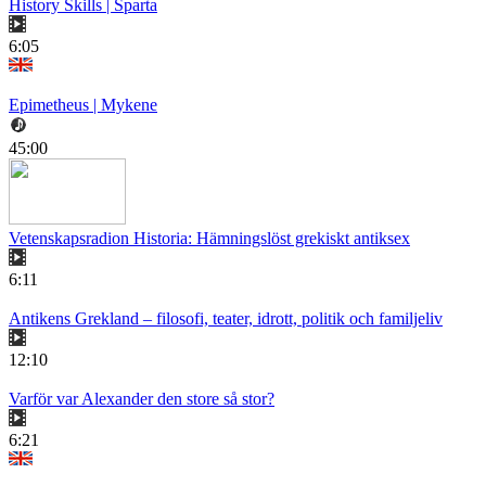
History Skills | Sparta
6:05
Epimetheus | Mykene
45:00
Vetenskapsradion Historia: Hämningslöst grekiskt antiksex
6:11
Antikens Grekland – filosofi, teater, idrott, politik och familjeliv
12:10
Varför var Alexander den store så stor?
6:21