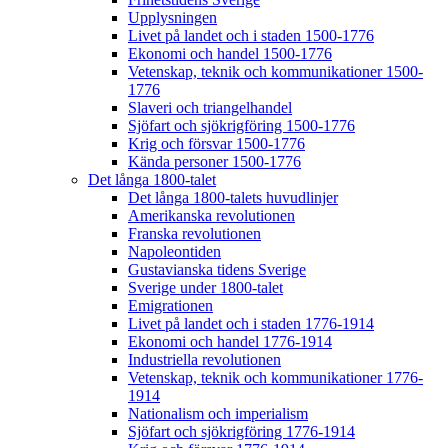
Upplysningen
Livet på landet och i staden 1500-1776
Ekonomi och handel 1500-1776
Vetenskap, teknik och kommunikationer 1500-
1776
Slaveri och triangelhandel
Sjöfart och sjökrigföring 1500-1776
Krig och försvar 1500-1776
Kända personer 1500-1776
Det långa 1800-talet
Det långa 1800-talets huvudlinjer
Amerikanska revolutionen
Franska revolutionen
Napoleontiden
Gustavianska tidens Sverige
Sverige under 1800-talet
Emigrationen
Livet på landet och i staden 1776-1914
Ekonomi och handel 1776-1914
Industriella revolutionen
Vetenskap, teknik och kommunikationer 1776-
1914
Nationalism och imperialism
Sjöfart och sjökrigföring 1776-1914