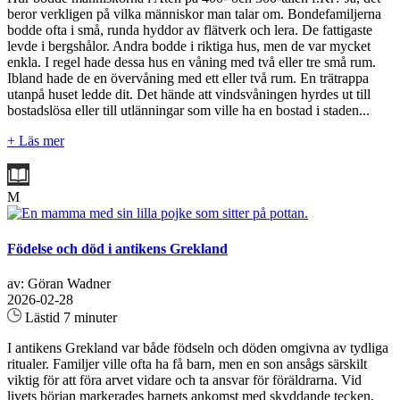
beror verkligen på vilka människor man talar om. Bondefamiljerna
bodde ofta i små, runda hyddor av flätverk och lera. De fattigaste
levde i bergshålor. Andra bodde i riktiga hus, men de var mycket
enkla. I regel hade dessa hus en våning med två eller tre små rum.
Ibland hade de en övervåning med ett eller två rum. En trätrappa
utanpå huset ledde dit. Det hände att vindsvåningen hyrdes ut till
bostadslösa eller till utlänningar som ville ha en bostad i staden...
+ Läs mer
M
Födelse och död i antikens Grekland
av: Göran Wadner
2026-02-28
Lästid 7 minuter
I antikens Grekland var både födseln och döden omgivna av tydliga
ritualer. Familjer ville ofta ha få barn, men en son ansågs särskilt
viktig för att föra arvet vidare och ta ansvar för föräldrarna. Vid
livets början markerades barnets ankomst med skyddande tecken,