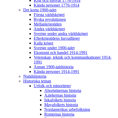
Krig och försvar 1776-1914
Kända personer 1776-1914
Det korta 1900-talet
Första världskriget
Ryska revolutionen
Mellankrigstiden
Andra världskriget
Sverige under andra världskriget
Efterkrigstidens huvudlinjer
Kalla kriget
Sverige under 1900-talet
Ekonomi och handel 1914-1991
Vetenskap, teknik och kommunikationer 1914-
1991
Annan 1900-talshistoria
Kända personer 1914-1991
Nutidshistoria
Historiska teman
Urfolk och minoriteter
Aboriginernas historia
Aztekernas historia
Inkafolkets historia
Mayafolkets historia
Nordamerikas urbefolkning
Romernas historia