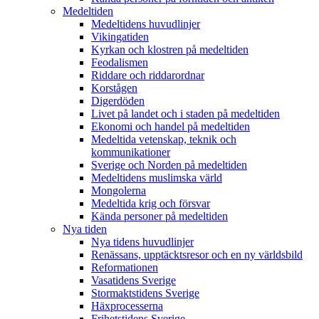
Medeltiden
Medeltidens huvudlinjer
Vikingatiden
Kyrkan och klostren på medeltiden
Feodalismen
Riddare och riddarordnar
Korstågen
Digerdöden
Livet på landet och i staden på medeltiden
Ekonomi och handel på medeltiden
Medeltida vetenskap, teknik och
kommunikationer
Sverige och Norden på medeltiden
Medeltidens muslimska värld
Mongolerna
Medeltida krig och försvar
Kända personer på medeltiden
Nya tiden
Nya tidens huvudlinjer
Renässans, upptäcktsresor och en ny världsbild
Reformationen
Vasatidens Sverige
Stormaktstidens Sverige
Häxprocesserna
Frihetstidens Sverige