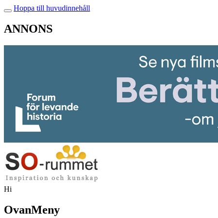
Hoppa till huvudinnehåll
ANNONS
Hi
OvanMeny