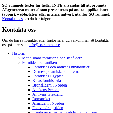
SO-rummets texter får heller INTE användas till att prompta
AI-genererat material som presenteras på andra applikationer
(appar), webbplatser eller interna nätverk utanför SO-rummet.
Kontakta oss
om du har frågor.
Kontakta oss
Om du har synpunkter eller frågor så är du välkommen att kontakta
oss på adressen:
info@so-rummet.se
Historia
Människans förhistoria och stenåldern
Forntiden och antiken
Forntidens och antikens huvudlinjer
De mesopotamiska kulturerna
Forntidens Egypten
Kinas fornhistoria
Bronsåldern i Norden
Antikens Persien
Antikens Grekland
Romarriket
Järnåldern i Norden
Folkvandringstiden
Kända personer på forntiden och antiken