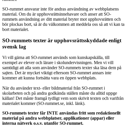
SO-rummet ansvarar inte för andras användning av webbplatsens
material. Om du är upphovsrättsinnehavare och anser att SO-
rummets användning av ditt material bryter mot upphovsrätten och
bör plockas bort, så är du välkommen att meddela oss så att vi kan ta
bort materialet.
SO-rummets texter är upphovsrättsskyddade enligt
svensk lag
Vi vill gärna att SO-rummet används som kunskapskälla, till
exempel av elever och lärare i skolundervisningen. Men vi vill
samtidigt att alla som använder SO-rummets texter ska läsa dem på
sajten. Det är mycket viktigt eftersom SO-rummet annars inte
kommer att kunna fortsätta vara en öppen webbplats.
När du använder text- eller bildmaterial från SO-rummet i
skolarbeten och på andra godkända ställen måste du alltid uppge
källan! Det måste framgå tydligt vem som skrivit texten och varifrån
materialet kommer (SO-rummet.se, inkl. länk).
SO-rummets texter får INTE användas fritt som redaktionellt
material på andra webbplatser, applikationer (appar) eller
interna nätverk o.s.v. utanför SO-rummet.