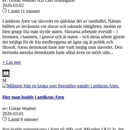
av: Göran Wadner och Lars Hildingson
2026-03-02
Lästid 11 minuter
I antikens Aten var slaveriet en självklar del av samhället. Nästan
hälften av invånarna var slavar och saknade rättigheter, medan en
liten grupp fria män styrde staten. Slavarna arbetade överallt – i
hemmen, i hamnen, i gruvor och åt staten – och deras arbete gjorde
det möjligt för de fria medborgarna att ägna sig åt politik och
filosofi. Atens demokrati hade inte varit möjlig utan slaveriet. Den
berömda atenska demokratin hade alltså även en mörk sida...
+ Läs mer
M
Hur man bodde i antikens Aten
av: Göran Wadner
2026-03-01
Lästid 8 minuter
Hur bodde människorna i Aten på 400- och 300-talen f.Kr? Ja, det