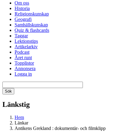
Om oss
Historia
Religionskunskap
Geografi
Samhällskunskap
Quiz & flashcards
Taggar
Lektionstips
Artikelarkiv
Podcast
Året runt
Topplistor
Annonsera
Logga in
Länkstig
Hem
Länkar
Antikens Grekland : dokumentär- och filmklipp