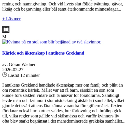
rening och namngivning. Och vid livets slut följde tvättning, gåvor,
liktåg och begravning eller bål samt återkommande minnesdagar...
+ Läs mer
M
Kärlek och äktenskap i antikens Grekland
av: Göran Wadner
2026-02-27
Lästid 12 minuter
I antikens Grekland handlade äktenskap mer om familj och plikt än
om romantisk kärlek. Målet var att få barn, särskilt en son som
kunde föra släkten vidare och ta ansvar för föräldrarna. Samtidigt
levde män och kvinnor i stor utsträckning åtskilda i samhället, vilket
gjorde det svårt att ens lära känna varandra före giftermålet. Texten
förklarar också hur partner valdes, hur förlovning och bröllop gick
till, vilka regler som gällde vid skilsmässa och varför kvinnors liv
ofta blev starkt begränsat i det mansdominerade grekiska samhället...