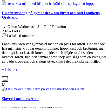
En eftermiddag på gymnasiet – om idrott och bad i antikens
Grekland
av: Göran Wadner och Jan-Olof Fallström
2026-03-03
Lästid 16 minuter
I antikens Aten var gymnasiet mer än en plats för idrott. Här tränade
fria män sina kroppar genom löpning, hopp, kast och brottning, men
de umgicks också, diskuterade idéer och följde med i stadens
nyheter. Idrott, bad och samtal hörde ihop och sågs som en viktig del
av både kroppens och själens utveckling i det grekiska samhället...
+ Läs mer
M
Slaveri i antikens Aten