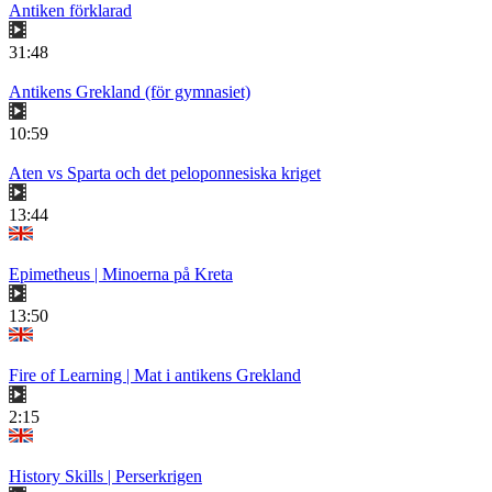
Antiken förklarad
31:48
Antikens Grekland (för gymnasiet)
10:59
Aten vs Sparta och det peloponnesiska kriget
13:44
Epimetheus | Minoerna på Kreta
13:50
Fire of Learning | Mat i antikens Grekland
2:15
History Skills | Perserkrigen