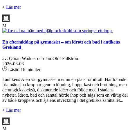
+ Läs mer
M
En eftermiddag på gymnasiet – om idrott och bad i antikens
Grekland
av: Göran Wadner och Jan-Olof Fallström
2026-03-03
Lästid 16 minuter
I antikens Aten var gymnasiet mer än en plats för idrott. Här tränade
fria män sina kroppar genom löpning, hopp, kast och brottning, men
de umgicks också, diskuterade idéer och följde med i stadens
nyheter. Idrott, bad och samtal hörde ihop och sågs som en viktig del
av både kroppens och själens utveckling i det grekiska samhället...
+ Läs mer
M