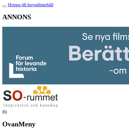
Hoppa till huvudinnehåll
ANNONS
Hi
OvanMeny