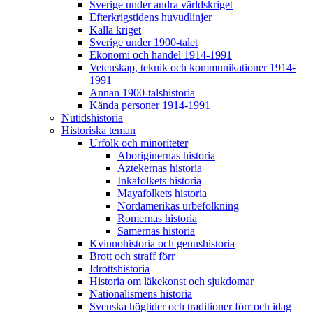
Sverige under andra världskriget
Efterkrigstidens huvudlinjer
Kalla kriget
Sverige under 1900-talet
Ekonomi och handel 1914-1991
Vetenskap, teknik och kommunikationer 1914-
1991
Annan 1900-talshistoria
Kända personer 1914-1991
Nutidshistoria
Historiska teman
Urfolk och minoriteter
Aboriginernas historia
Aztekernas historia
Inkafolkets historia
Mayafolkets historia
Nordamerikas urbefolkning
Romernas historia
Samernas historia
Kvinnohistoria och genushistoria
Brott och straff förr
Idrottshistoria
Historia om läkekonst och sjukdomar
Nationalismens historia
Svenska högtider och traditioner förr och idag