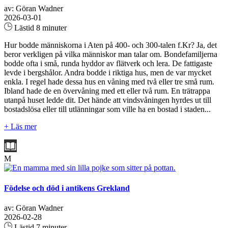
av: Göran Wadner
2026-03-01
Lästid 8 minuter
Hur bodde människorna i Aten på 400- och 300-talen f.Kr? Ja, det
beror verkligen på vilka människor man talar om. Bondefamiljerna
bodde ofta i små, runda hyddor av flätverk och lera. De fattigaste
levde i bergshålor. Andra bodde i riktiga hus, men de var mycket
enkla. I regel hade dessa hus en våning med två eller tre små rum.
Ibland hade de en övervåning med ett eller två rum. En trätrappa
utanpå huset ledde dit. Det hände att vindsvåningen hyrdes ut till
bostadslösa eller till utlänningar som ville ha en bostad i staden...
+ Läs mer
M
Födelse och död i antikens Grekland
av: Göran Wadner
2026-02-28
Lästid 7 minuter