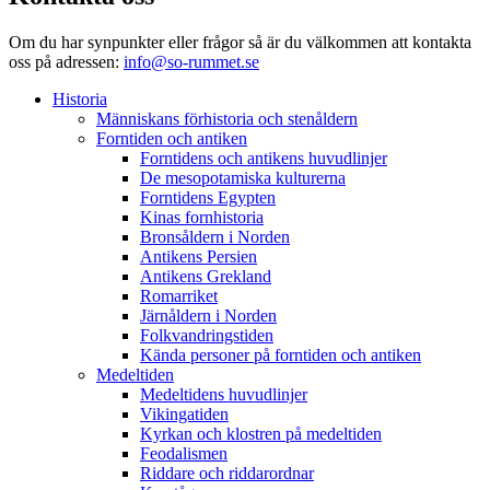
Om du har synpunkter eller frågor så är du välkommen att kontakta
oss på adressen:
info@so-rummet.se
Historia
Människans förhistoria och stenåldern
Forntiden och antiken
Forntidens och antikens huvudlinjer
De mesopotamiska kulturerna
Forntidens Egypten
Kinas fornhistoria
Bronsåldern i Norden
Antikens Persien
Antikens Grekland
Romarriket
Järnåldern i Norden
Folkvandringstiden
Kända personer på forntiden och antiken
Medeltiden
Medeltidens huvudlinjer
Vikingatiden
Kyrkan och klostren på medeltiden
Feodalismen
Riddare och riddarordnar