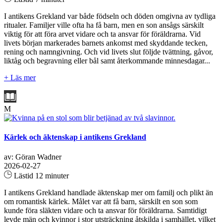
I antikens Grekland var både födseln och döden omgivna av tydliga
ritualer. Familjer ville ofta ha få barn, men en son ansågs särskilt
viktig för att föra arvet vidare och ta ansvar för föräldrarna. Vid
livets början markerades barnets ankomst med skyddande tecken,
rening och namngivning. Och vid livets slut följde tvättning, gåvor,
liktåg och begravning eller bål samt återkommande minnesdagar...
+ Läs mer
M
Kärlek och äktenskap i antikens Grekland
av: Göran Wadner
2026-02-27
Lästid 12 minuter
I antikens Grekland handlade äktenskap mer om familj och plikt än
om romantisk kärlek. Målet var att få barn, särskilt en son som
kunde föra släkten vidare och ta ansvar för föräldrarna. Samtidigt
levde män och kvinnor i stor utsträckning åtskilda i samhället, vilket