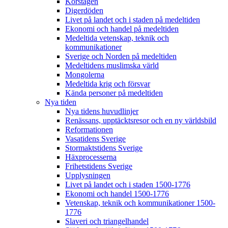
Korstågen
Digerdöden
Livet på landet och i staden på medeltiden
Ekonomi och handel på medeltiden
Medeltida vetenskap, teknik och
kommunikationer
Sverige och Norden på medeltiden
Medeltidens muslimska värld
Mongolerna
Medeltida krig och försvar
Kända personer på medeltiden
Nya tiden
Nya tidens huvudlinjer
Renässans, upptäcktsresor och en ny världsbild
Reformationen
Vasatidens Sverige
Stormaktstidens Sverige
Häxprocesserna
Frihetstidens Sverige
Upplysningen
Livet på landet och i staden 1500-1776
Ekonomi och handel 1500-1776
Vetenskap, teknik och kommunikationer 1500-
1776
Slaveri och triangelhandel