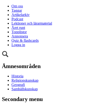
Om oss
Taggar
Artikelarkiv
Podcast
Lektioner och lärarmaterial
Året runt
Topplistor
Annonsera
Quiz & flashcards
Logga in
Ämnesområden
Historia
Religionskunskap
Geografi
Samhällskunskap
Secondary menu