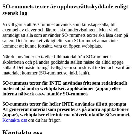
SO-rummets texter är upphovsrättsskyddade enligt
svensk lag
Vi vill gärna att SO-rummet används som kunskapskälla, till
exempel av elever och lärare i skolundervisningen. Men vi vill
samtidigt att alla som använder SO-rummets texter ska läsa dem på
sajten. Det är mycket viktigt eftersom SO-rummet annars inte
kommer att kunna fortsätta vara en öppen webbplats.
När du använder text- eller bildmaterial från SO-rummet i
skolarbeten och på andra godkända ställen måste du alltid uppge
källan! Det måste framgå tydligt vem som skrivit texten och varifrån
materialet kommer (SO-rummet.se, inkl. länk).
SO-rummets texter får INTE användas fritt som redaktionellt
material på andra webbplatser, applikationer (appar) eller
interna nätverk o.s.v. utanför SO-rummet.
SO-rummets texter får heller INTE användas till att prompta
AI-genererat material som presenteras på andra applikationer
(appar), webbplatser eller interna nätverk utanför SO-rummet.
Kontakta oss
om du har frågor.
Kontakta oss