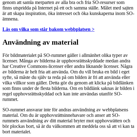
genom att samla merparten av alla bra och fria SO-resurser som
finns utspridda på Internet på ett och samma ställe. Målet med sajten
är att skapa inspiration, öka intresset och öka kunskaperna inom SO-
ämnena.
Läs om vilka som står bakom webbplatsen >
Användning av material
För bildmaterialet på SO-rummet gäller i allmänhet olika typer av
licenser. Många av bilderna är upphovsrättsskyddade medan andra
har Creative Commons-licenser eller andra liknande licenser. Några
av bilderna är helt fria att använda. Om du vill bruka en bild i eget
syfte, så måste du själv ta reda på om bilden är fri att använda eller
vilka villkor som gäller. Detta gör du genom att klicka på bildlänken
som finns under de flesta bilderna. Om en bildlänk saknas är bilden i
regel upphovsrättsskyddad och kan inte användas utanför SO-
rummet.
SO-rummet ansvarar inte för andras användning av webbplatsens
material. Om du är upphovsrättsinnehavare och anser att SO-
rummets användning av ditt material bryter mot upphovsrätten och
bör plockas bort, så är du välkommen att meddela oss så att vi kan ta
bort materialet.