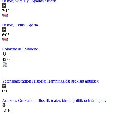
History with Cy | Spartas historia
7:12
History Skills | Sparta
6:05
Epimetheus | Mykene
45:00
Vetenskapsradion Historia: Hämningslöst grekiskt antiksex
6:11
Antikens Grekland – filosofi, teater, idrott, politik och familjeliv
12:10