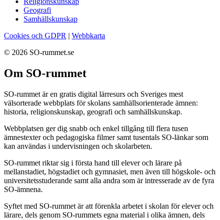
Religionskunskap
Geografi
Samhällskunskap
Cookies och GDPR
|
Webbkarta
© 2026 SO-rummet.se
Om SO-rummet
SO-rummet är en gratis digital lärresurs och Sveriges mest
välsorterade webbplats för skolans samhällsorienterade ämnen:
historia, religionskunskap, geografi och samhällskunskap.
Webbplatsen ger dig snabb och enkel tillgång till flera tusen
ämnestexter och pedagogiska filmer samt tusentals SO-länkar som
kan användas i undervisningen och skolarbeten.
SO-rummet riktar sig i första hand till elever och lärare på
mellanstadiet, högstadiet och gymnasiet, men även till högskole- och
universitetsstuderande samt alla andra som är intresserade av de fyra
SO-ämnena.
Syftet med SO-rummet är att förenkla arbetet i skolan för elever och
lärare, dels genom SO-rummets egna material i olika ämnen, dels