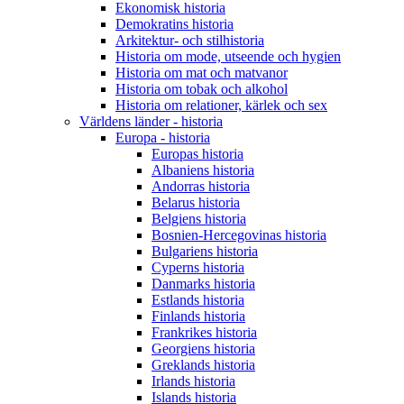
Ekonomisk historia
Demokratins historia
Arkitektur- och stilhistoria
Historia om mode, utseende och hygien
Historia om mat och matvanor
Historia om tobak och alkohol
Historia om relationer, kärlek och sex
Världens länder - historia
Europa - historia
Europas historia
Albaniens historia
Andorras historia
Belarus historia
Belgiens historia
Bosnien-Hercegovinas historia
Bulgariens historia
Cyperns historia
Danmarks historia
Estlands historia
Finlands historia
Frankrikes historia
Georgiens historia
Greklands historia
Irlands historia
Islands historia