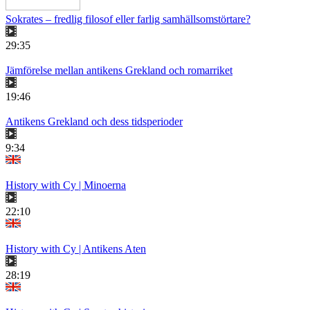
Sokrates – fredlig filosof eller farlig samhällsomstörtare?
29:35
Jämförelse mellan antikens Grekland och romarriket
19:46
Antikens Grekland och dess tidsperioder
9:34
History with Cy | Minoerna
22:10
History with Cy | Antikens Aten
28:19