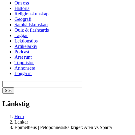
Om oss
Historia
Religionskunskap
Geografi
Samhällskunskap
Quiz & flashcards
Taggar
Lektionstips
Artikelarkiv
Podcast
Året runt
Topplistor
Annonsera
Logga in
Länkstig
Hem
Länkar
Epimetheus | Peloponnesiska kriget: Aten vs Sparta