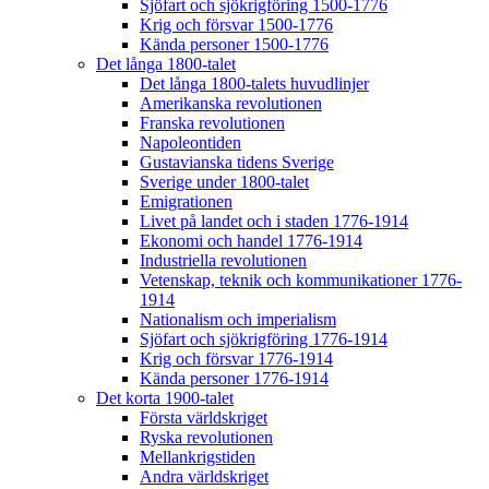
Sjöfart och sjökrigföring 1500-1776
Krig och försvar 1500-1776
Kända personer 1500-1776
Det långa 1800-talet
Det långa 1800-talets huvudlinjer
Amerikanska revolutionen
Franska revolutionen
Napoleontiden
Gustavianska tidens Sverige
Sverige under 1800-talet
Emigrationen
Livet på landet och i staden 1776-1914
Ekonomi och handel 1776-1914
Industriella revolutionen
Vetenskap, teknik och kommunikationer 1776-
1914
Nationalism och imperialism
Sjöfart och sjökrigföring 1776-1914
Krig och försvar 1776-1914
Kända personer 1776-1914
Det korta 1900-talet
Första världskriget
Ryska revolutionen
Mellankrigstiden
Andra världskriget