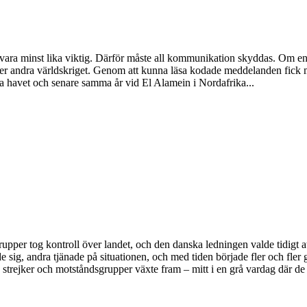
n vara minst lika viktig. Därför måste all kommunikation skyddas. Om e
nder andra världskriget. Genom att kunna läsa kodade meddelanden fick 
a havet och senare samma år vid El Alamein i Nordafrika...
pper tog kontroll över landet, och den danska ledningen valde tidigt 
sig, andra tjänade på situationen, och med tiden började fler och fler g
strejker och motståndsgrupper växte fram – mitt i en grå vardag där de