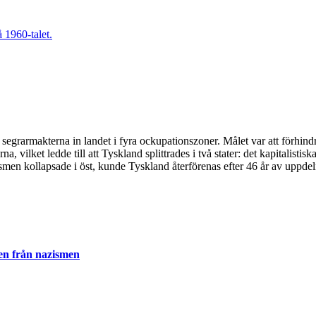
e segrarmakterna in landet i fyra ockupationszoner. Målet var att förh
 vilket ledde till att Tyskland splittrades i två stater: det kapitalisti
en kollapsade i öst, kunde Tyskland återförenas efter 46 år av uppdel
en från nazismen