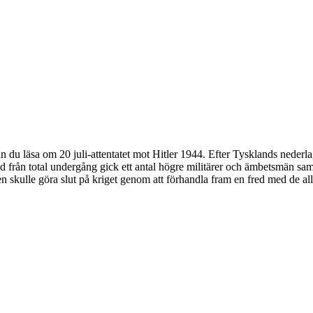
kan du läsa om 20 juli-attentatet mot Hitler 1944. Efter Tysklands ned
land från total undergång gick ett antal högre militärer och ämbetsmän s
n skulle göra slut på kriget genom att förhandla fram en fred med de all