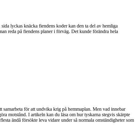
n sida lyckas knäcka fiendens koder kan den ta del av hemliga
man reda på fiendens planer i förväg. Det kunde förändra hela
att samarbeta för att undvika krig på hemmaplan. Men vad innebar
öra motstånd. I artikeln kan du läsa om hur tyskarna stegvis skärpte
 flesta ändå försökte leva vidare under så normala omständigheter som