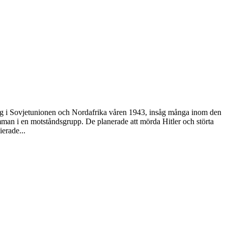
erlag i Sovjetunionen och Nordafrika våren 1943, insåg många inom den
amman i en motståndsgrupp. De planerade att mörda Hitler och störta
ierade...