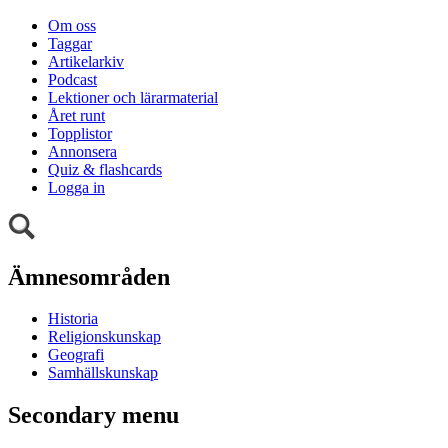
Om oss
Taggar
Artikelarkiv
Podcast
Lektioner och lärarmaterial
Året runt
Topplistor
Annonsera
Quiz & flashcards
Logga in
Ämnesområden
Historia
Religionskunskap
Geografi
Samhällskunskap
Secondary menu