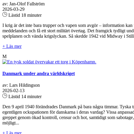
av: Jan-Olof Fallström
2026-03-29
Lästid 18 minuter
I krig är det inte bara trupper och vapen som avgör – information ka
meddelanden och få ett stort militärt övertag. Det framgick tydligt u
spelplanen och vända krigslyckan. Så skedde 1942 vid Midway i Still
+ Läs mer
M
Danmark under andra världskriget
av: Lars Hildingson
2026-02-13
Lästid 14 minuter
Den 9 april 1940 förändrades Danmark på bara några timmar. Tyska tru
egentligen ockupationen för danskarna i deras vardag? Vissa anpassade 
greppet genom ökad kontroll, censur och hot, samtidigt som sabotage, 
möjligt...
+ Läs mer