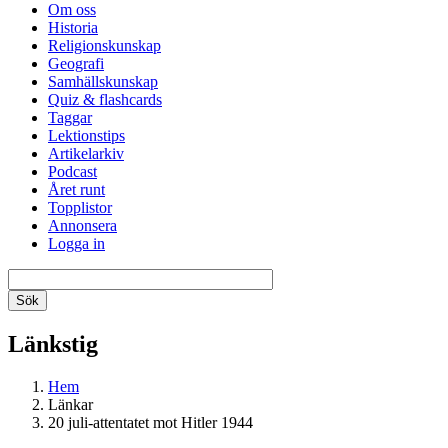
Om oss
Historia
Religionskunskap
Geografi
Samhällskunskap
Quiz & flashcards
Taggar
Lektionstips
Artikelarkiv
Podcast
Året runt
Topplistor
Annonsera
Logga in
Länkstig
Hem
Länkar
20 juli-attentatet mot Hitler 1944