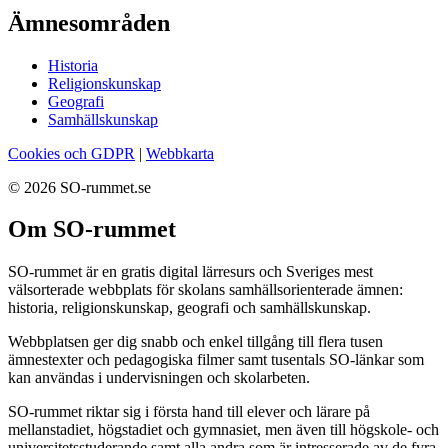
Ämnesområden
Historia
Religionskunskap
Geografi
Samhällskunskap
Cookies och GDPR
|
Webbkarta
© 2026 SO-rummet.se
Om SO-rummet
SO-rummet är en gratis digital lärresurs och Sveriges mest
välsorterade webbplats för skolans samhällsorienterade ämnen:
historia, religionskunskap, geografi och samhällskunskap.
Webbplatsen ger dig snabb och enkel tillgång till flera tusen
ämnestexter och pedagogiska filmer samt tusentals SO-länkar som
kan användas i undervisningen och skolarbeten.
SO-rummet riktar sig i första hand till elever och lärare på
mellanstadiet, högstadiet och gymnasiet, men även till högskole- och
universitetsstuderande samt alla andra som är intresserade av de fyra