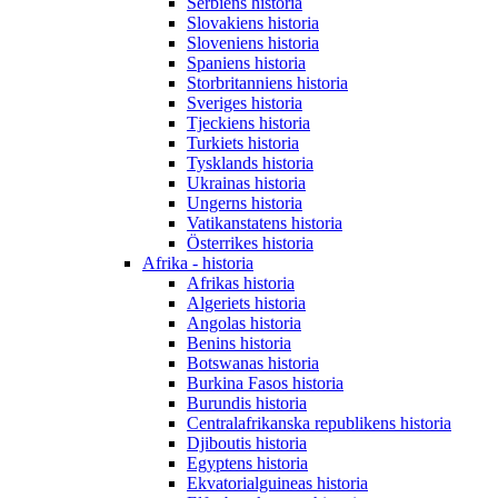
Serbiens historia
Slovakiens historia
Sloveniens historia
Spaniens historia
Storbritanniens historia
Sveriges historia
Tjeckiens historia
Turkiets historia
Tysklands historia
Ukrainas historia
Ungerns historia
Vatikanstatens historia
Österrikes historia
Afrika - historia
Afrikas historia
Algeriets historia
Angolas historia
Benins historia
Botswanas historia
Burkina Fasos historia
Burundis historia
Centralafrikanska republikens historia
Djiboutis historia
Egyptens historia
Ekvatorialguineas historia