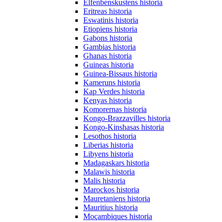
Elfenbenskustens historia
Eritreas historia
Eswatinis historia
Etiopiens historia
Gabons historia
Gambias historia
Ghanas historia
Guineas historia
Guinea-Bissaus historia
Kameruns historia
Kap Verdes historia
Kenyas historia
Komorernas historia
Kongo-Brazzavilles historia
Kongo-Kinshasas historia
Lesothos historia
Liberias historia
Libyens historia
Madagaskars historia
Malawis historia
Malis historia
Marockos historia
Mauretaniens historia
Mauritius historia
Moçambiques historia