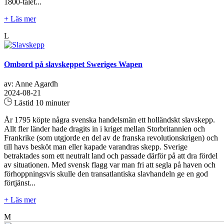
1800-talet...
+ Läs mer
L
Ombord på slavskeppet Sweriges Wapen
av: Anne Agardh
2024-08-21
Lästid 10 minuter
År 1795 köpte några svenska handelsmän ett holländskt slavskepp.
Allt fler länder hade dragits in i kriget mellan Storbritannien och
Frankrike (som utgjorde en del av de franska revolutionskrigen) och
till havs besköt man eller kapade varandras skepp. Sverige
betraktades som ett neutralt land och passade därför på att dra fördel
av situationen. Med svensk flagg var man fri att segla på haven och
förhoppningsvis skulle den transatlantiska slavhandeln ge en god
förtjänst...
+ Läs mer
M