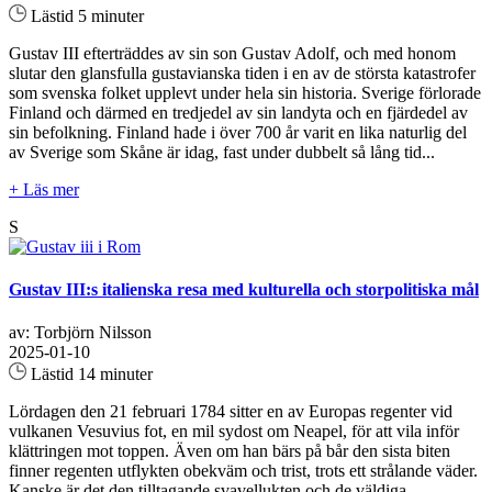
Lästid 5 minuter
Gustav III efterträddes av sin son Gustav Adolf, och med honom
slutar den glansfulla gustavianska tiden i en av de största katastrofer
som svenska folket upplevt under hela sin historia. Sverige förlorade
Finland och därmed en tredjedel av sin landyta och en fjärdedel av
sin befolkning. Finland hade i över 700 år varit en lika naturlig del
av Sverige som Skåne är idag, fast under dubbelt så lång tid...
+ Läs mer
S
Gustav III:s italienska resa med kulturella och storpolitiska mål
av: Torbjörn Nilsson
2025-01-10
Lästid 14 minuter
Lördagen den 21 februari 1784 sitter en av Europas regenter vid
vulkanen Vesuvius fot, en mil sydost om Neapel, för att vila inför
klättringen mot toppen. Även om han bärs på bår den sista biten
finner regenten utflykten obekväm och trist, trots ett strålande väder.
Kanske är det den tilltagande svavellukten och de väldiga