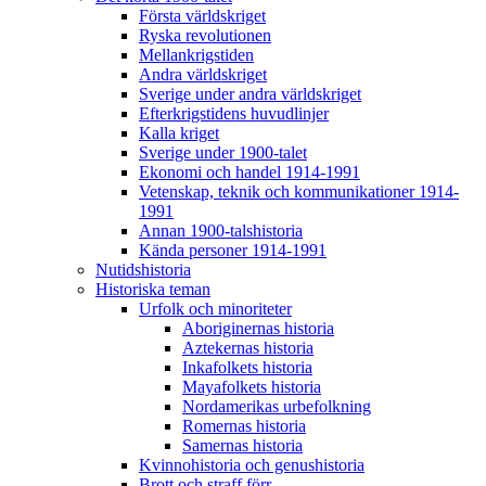
Första världskriget
Ryska revolutionen
Mellankrigstiden
Andra världskriget
Sverige under andra världskriget
Efterkrigstidens huvudlinjer
Kalla kriget
Sverige under 1900-talet
Ekonomi och handel 1914-1991
Vetenskap, teknik och kommunikationer 1914-
1991
Annan 1900-talshistoria
Kända personer 1914-1991
Nutidshistoria
Historiska teman
Urfolk och minoriteter
Aboriginernas historia
Aztekernas historia
Inkafolkets historia
Mayafolkets historia
Nordamerikas urbefolkning
Romernas historia
Samernas historia
Kvinnohistoria och genushistoria
Brott och straff förr