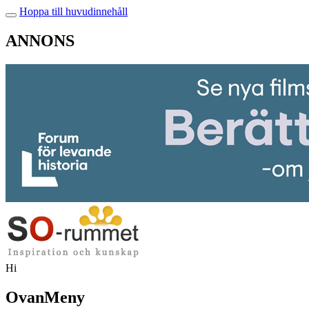
Hoppa till huvudinnehåll
ANNONS
Hi
OvanMeny