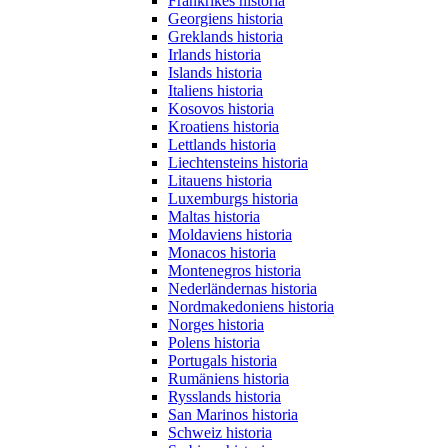
Frankrikes historia
Georgiens historia
Greklands historia
Irlands historia
Islands historia
Italiens historia
Kosovos historia
Kroatiens historia
Lettlands historia
Liechtensteins historia
Litauens historia
Luxemburgs historia
Maltas historia
Moldaviens historia
Monacos historia
Montenegros historia
Nederländernas historia
Nordmakedoniens historia
Norges historia
Polens historia
Portugals historia
Rumäniens historia
Rysslands historia
San Marinos historia
Schweiz historia