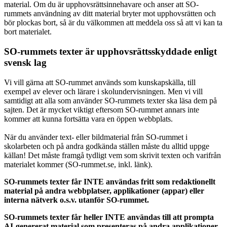
material. Om du är upphovsrättsinnehavare och anser att SO-
rummets användning av ditt material bryter mot upphovsrätten och
bör plockas bort, så är du välkommen att meddela oss så att vi kan ta
bort materialet.
SO-rummets texter är upphovsrättsskyddade enligt
svensk lag
Vi vill gärna att SO-rummet används som kunskapskälla, till
exempel av elever och lärare i skolundervisningen. Men vi vill
samtidigt att alla som använder SO-rummets texter ska läsa dem på
sajten. Det är mycket viktigt eftersom SO-rummet annars inte
kommer att kunna fortsätta vara en öppen webbplats.
När du använder text- eller bildmaterial från SO-rummet i
skolarbeten och på andra godkända ställen måste du alltid uppge
källan! Det måste framgå tydligt vem som skrivit texten och varifrån
materialet kommer (SO-rummet.se, inkl. länk).
SO-rummets texter får INTE användas fritt som redaktionellt
material på andra webbplatser, applikationer (appar) eller
interna nätverk o.s.v. utanför SO-rummet.
SO-rummets texter får heller INTE användas till att prompta
AI-genererat material som presenteras på andra applikationer