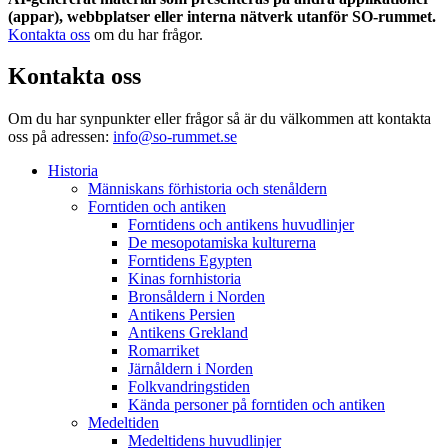
(appar), webbplatser eller interna nätverk utanför SO-rummet.
Kontakta oss
om du har frågor.
Kontakta oss
Om du har synpunkter eller frågor så är du välkommen att kontakta
oss på adressen:
info@so-rummet.se
Historia
Människans förhistoria och stenåldern
Forntiden och antiken
Forntidens och antikens huvudlinjer
De mesopotamiska kulturerna
Forntidens Egypten
Kinas fornhistoria
Bronsåldern i Norden
Antikens Persien
Antikens Grekland
Romarriket
Järnåldern i Norden
Folkvandringstiden
Kända personer på forntiden och antiken
Medeltiden
Medeltidens huvudlinjer