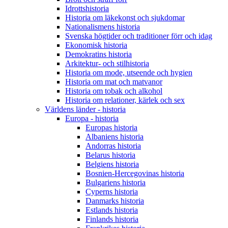
Idrottshistoria
Historia om läkekonst och sjukdomar
Nationalismens historia
Svenska högtider och traditioner förr och idag
Ekonomisk historia
Demokratins historia
Arkitektur- och stilhistoria
Historia om mode, utseende och hygien
Historia om mat och matvanor
Historia om tobak och alkohol
Historia om relationer, kärlek och sex
Världens länder - historia
Europa - historia
Europas historia
Albaniens historia
Andorras historia
Belarus historia
Belgiens historia
Bosnien-Hercegovinas historia
Bulgariens historia
Cyperns historia
Danmarks historia
Estlands historia
Finlands historia