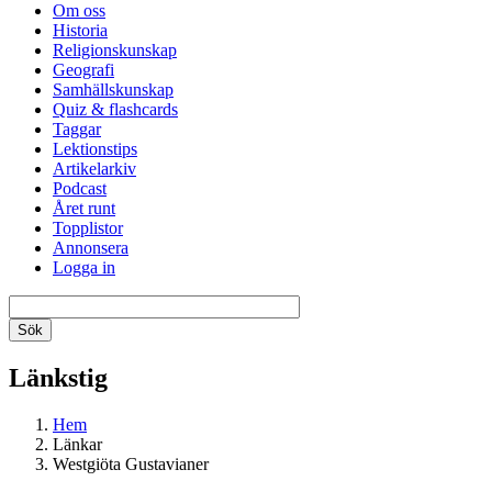
Om oss
Historia
Religionskunskap
Geografi
Samhällskunskap
Quiz & flashcards
Taggar
Lektionstips
Artikelarkiv
Podcast
Året runt
Topplistor
Annonsera
Logga in
Länkstig
Hem
Länkar
Westgiöta Gustavianer