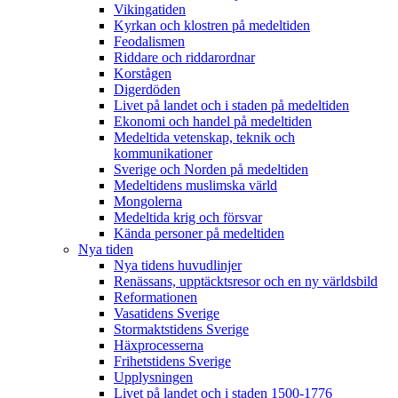
Vikingatiden
Kyrkan och klostren på medeltiden
Feodalismen
Riddare och riddarordnar
Korstågen
Digerdöden
Livet på landet och i staden på medeltiden
Ekonomi och handel på medeltiden
Medeltida vetenskap, teknik och
kommunikationer
Sverige och Norden på medeltiden
Medeltidens muslimska värld
Mongolerna
Medeltida krig och försvar
Kända personer på medeltiden
Nya tiden
Nya tidens huvudlinjer
Renässans, upptäcktsresor och en ny världsbild
Reformationen
Vasatidens Sverige
Stormaktstidens Sverige
Häxprocesserna
Frihetstidens Sverige
Upplysningen
Livet på landet och i staden 1500-1776