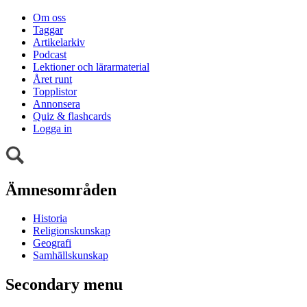
Om oss
Taggar
Artikelarkiv
Podcast
Lektioner och lärarmaterial
Året runt
Topplistor
Annonsera
Quiz & flashcards
Logga in
Ämnesområden
Historia
Religionskunskap
Geografi
Samhällskunskap
Secondary menu