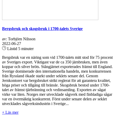
Bergsbruk och skogsbruk i 1700-talets Sverige
av: Torbjörn Nilsson
2022-06-27
Lästid 5 minuter
Bergsbruk var en näring som vid 1700-talets mitt stod för 75 procent
av Sveriges export. Viktigast var de ca 350 järnbruken, men även
koppar och silver bröts. Stångjärnet exporterades främst till England.
Sverige dominerade den internationella handeln, men konkurrensen
från Ryssland ökade starkt under seklets senare del. Genom
Jernkontoret var bergsbruket strikt reglerat för att garantera kvalitet,
höga priser och tillgång till bränsle. Skogsbruk bestod under 1700-
talet av främst tjärbränning och vedinsamling. Exporten av sågat
virke var liten. Norges mer utvecklade sågverk med finbladiga sågar
var en övermäktig konkurrent. Först under senare delen av seklet
utvecklades sågverksindustrin i Sverige...
+ Läs mer