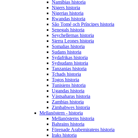
Namibias historia
Nigers historia
Nigerias historia
Rwandas historia
São Tomé och Príncipes historia
Senegals historia
Seychellernas historia
Sierra Leones historia
Somalias historia
Sudans historia
Sydafrikas historia
Sydsudans historia
Tanzanias historia
Tchads historia
Togos historia
Tunisiens historia
Ugandas historia
Västsaharas historia
Zambias historia
Zimbabwes historia
Mellanöstern - historia
Mellanösterns historia
Bahrains historia
Förenade Arabemiratens historia
Iraks historia