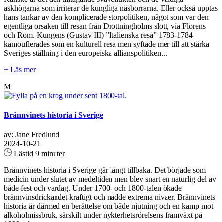
askhögarna som irriterar de kungliga näsborrarna. Eller också upptas
hans tankar av den komplicerade storpolitiken, något som var den
egentliga orsaken till resan från Drottningholms slott, via Florens
och Rom. Kungens (Gustav III) ”Italienska resa” 1783-1784
kamouflerades som en kulturell resa men syftade mer till att stärka
Sveriges ställning i den europeiska allianspolitiken...
+ Läs mer
M
Brännvinets historia i Sverige
av: Jane Fredlund
2024-10-21
Lästid 9 minuter
Brännvinets historia i Sverige går långt tillbaka. Det började som
medicin under slutet av medeltiden men blev snart en naturlig del av
både fest och vardag. Under 1700- och 1800-talen ökade
brännvinsdrickandet kraftigt och nådde extrema nivåer. Brännvinets
historia är därmed en berättelse om både njutning och en kamp mot
alkoholmissbruk, särskilt under nykterhetsrörelsens framväxt på