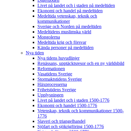
Digerdöden
Livet på landet och i staden på medeltiden
Ekonomi och handel på medeltiden
Medeltida vetenskap, teknik och
kommunikationer
Sverige och Norden på medeltiden
Medeltidens muslimska värld
Mongolerna
Medeltida krig och försvar
Kända personer på medeltiden
Nya tiden
Nya tidens huvudlinjer
Renässans, upptäcktsresor och en ny världsbild
Reformationen
Vasatidens Sverige
Stormaktstidens Sverige
Häxprocesserna
Frihetstidens Sverige
Upplysningen
Livet på landet och i staden 1500-1776
Ekonomi och handel 1500-1776
Vetenskap, teknik och kommunikationer 1500-
1776
Slaveri och triangelhandel
Sjöfart och sjökrigföring 1500-1776