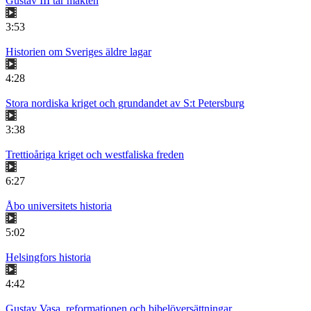
Gustav III tar makten
3:53
Historien om Sveriges äldre lagar
4:28
Stora nordiska kriget och grundandet av S:t Petersburg
3:38
Trettioåriga kriget och westfaliska freden
6:27
Åbo universitets historia
5:02
Helsingfors historia
4:42
Gustav Vasa, reformationen och bibelöversättningar