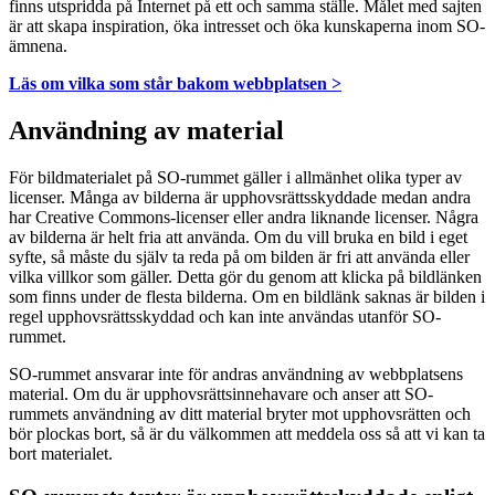
finns utspridda på Internet på ett och samma ställe. Målet med sajten
är att skapa inspiration, öka intresset och öka kunskaperna inom SO-
ämnena.
Läs om vilka som står bakom webbplatsen >
Användning av material
För bildmaterialet på SO-rummet gäller i allmänhet olika typer av
licenser. Många av bilderna är upphovsrättsskyddade medan andra
har Creative Commons-licenser eller andra liknande licenser. Några
av bilderna är helt fria att använda. Om du vill bruka en bild i eget
syfte, så måste du själv ta reda på om bilden är fri att använda eller
vilka villkor som gäller. Detta gör du genom att klicka på bildlänken
som finns under de flesta bilderna. Om en bildlänk saknas är bilden i
regel upphovsrättsskyddad och kan inte användas utanför SO-
rummet.
SO-rummet ansvarar inte för andras användning av webbplatsens
material. Om du är upphovsrättsinnehavare och anser att SO-
rummets användning av ditt material bryter mot upphovsrätten och
bör plockas bort, så är du välkommen att meddela oss så att vi kan ta
bort materialet.