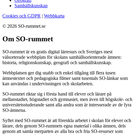
Geografi
Samhällskunskap
Cookies och GDPR
|
Webbkarta
© 2026 SO-rummet.se
Om SO-rummet
SO-rummet är en gratis digital lärresurs och Sveriges mest
välsorterade webbplats för skolans samhällsorienterade ämnen:
historia, religionskunskap, geografi och samhällskunskap.
Webbplatsen ger dig snabb och enkel tillgång till flera tusen
ämnestexter och pedagogiska filmer samt tusentals SO-länkar som
kan användas i undervisningen och skolarbeten.
SO-rummet riktar sig i första hand till elever och lärare på
mellanstadiet, högstadiet och gymnasiet, men även till högskole- och
universitetsstuderande samt alla andra som är intresserade av de fyra
SO-ämnena.
Syftet med SO-rummet är att förenkla arbetet i skolan för elever och
lärare, dels genom SO-rummets egna material i olika ämnen, dels
genom att samla merparten av alla bra och fria SO-resurser som