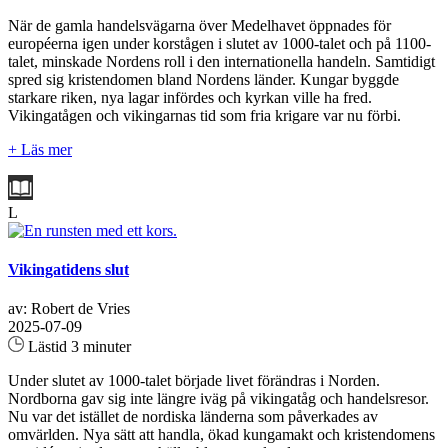
När de gamla handelsvägarna över Medelhavet öppnades för
européerna igen under korstågen i slutet av 1000‑talet och på 1100-
talet, minskade Nordens roll i den internationella handeln. Samtidigt
spred sig kristendomen bland Nordens länder. Kungar byggde
starkare riken, nya lagar infördes och kyrkan ville ha fred.
Vikingatågen och vikingarnas tid som fria krigare var nu förbi.
+ Läs mer
L
Vikingatidens slut
av: Robert de Vries
2025-07-09
Lästid 3 minuter
Under slutet av 1000-talet började livet förändras i Norden.
Nordborna gav sig inte längre iväg på vikingatåg och handelsresor.
Nu var det istället de nordiska länderna som påverkades av
omvärlden. Nya sätt att handla, ökad kungamakt och kristendomens