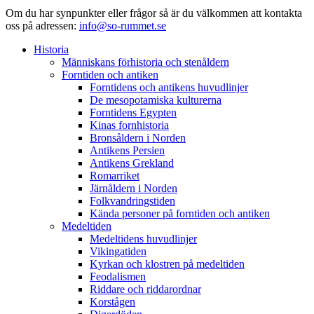
Om du har synpunkter eller frågor så är du välkommen att kontakta
oss på adressen:
info@so-rummet.se
Historia
Människans förhistoria och stenåldern
Forntiden och antiken
Forntidens och antikens huvudlinjer
De mesopotamiska kulturerna
Forntidens Egypten
Kinas fornhistoria
Bronsåldern i Norden
Antikens Persien
Antikens Grekland
Romarriket
Järnåldern i Norden
Folkvandringstiden
Kända personer på forntiden och antiken
Medeltiden
Medeltidens huvudlinjer
Vikingatiden
Kyrkan och klostren på medeltiden
Feodalismen
Riddare och riddarordnar
Korstågen