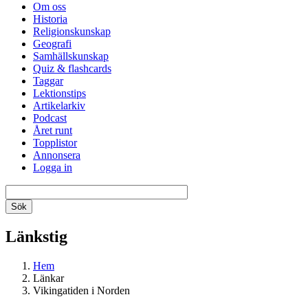
Om oss
Historia
Religionskunskap
Geografi
Samhällskunskap
Quiz & flashcards
Taggar
Lektionstips
Artikelarkiv
Podcast
Året runt
Topplistor
Annonsera
Logga in
Länkstig
Hem
Länkar
Vikingatiden i Norden