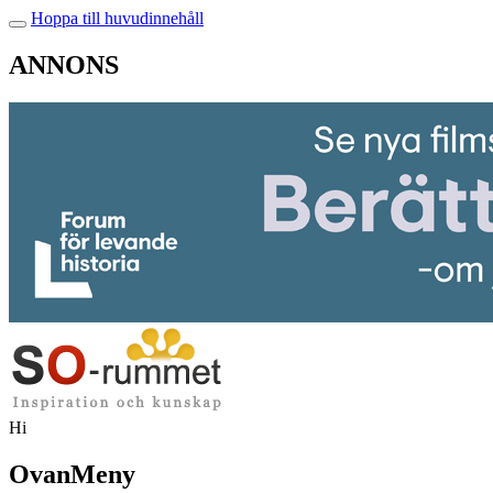
Hoppa till huvudinnehåll
ANNONS
Hi
OvanMeny