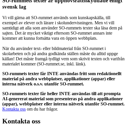
SO-rummets texter är upphovsrättsskyddade enligt
svensk lag
Vi vill gärna att SO-rummet används som kunskapskälla, till
exempel av elever och lärare i skolundervisningen. Men vi vill
samtidigt att alla som använder SO-rummets texter ska läsa dem på
sajten. Det är mycket viktigt eftersom SO-rummet annars inte
kommer att kunna fortsätta vara en öppen webbplats.
När du använder text- eller bildmaterial från SO-rummet i
skolarbeten och på andra godkända ställen måste du alltid uppge
källan! Det måste framgå tydligt vem som skrivit texten och varifrån
materialet kommer (SO-rummet.se, inkl. länk).
SO-rummets texter får INTE användas fritt som redaktionellt
material på andra webbplatser, applikationer (appar) eller
interna nätverk o.s.v. utanför SO-rummet.
SO-rummets texter får heller INTE användas till att prompta
AI-genererat material som presenteras på andra applikationer
(appar), webbplatser eller interna nätverk utanför SO-rummet.
Kontakta oss
om du har frågor.
Kontakta oss