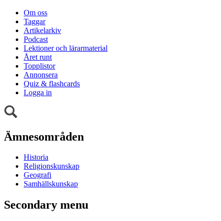
Om oss
Taggar
Artikelarkiv
Podcast
Lektioner och lärarmaterial
Året runt
Topplistor
Annonsera
Quiz & flashcards
Logga in
Ämnesområden
Historia
Religionskunskap
Geografi
Samhällskunskap
Secondary menu