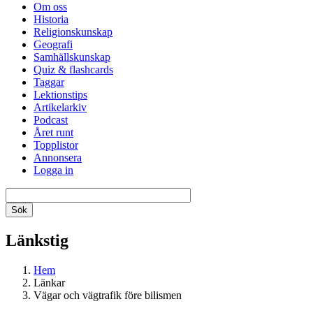
Om oss
Historia
Religionskunskap
Geografi
Samhällskunskap
Quiz & flashcards
Taggar
Lektionstips
Artikelarkiv
Podcast
Året runt
Topplistor
Annonsera
Logga in
Länkstig
Hem
Länkar
Vägar och vägtrafik före bilismen