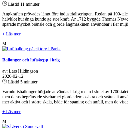
Lästid 11 minuter
Ångkraften prövades långt före industrialiseringen. Redan på 100-ta
halvklot hur ånga kunde ge stor kraft. År 1712 byggde Thomas Newco
sparade mycket bränsle och gjorde ångmaskinen användbar i fler miljö
+ Läs mer
M
Ballonger och luftskepp i krig
av: Lars Hildingson
2026-02-12
Lästid 5 minuter
Varmluftsballonger började användas i krig redan i slutet av 1700-tale
men deras begränsade styrbarhet gjorde dem osäkra och svåra att anvä
mer aktivt och i större skala, både för spaning och anfall, men de visad
+ Läs mer
M