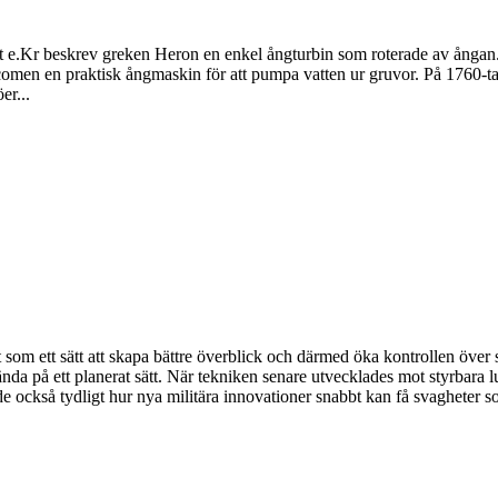
let e.Kr beskrev greken Heron en enkel ångturbin som roterade av ång
men en praktisk ångmaskin för att pumpa vatten ur gruvor. På 1760-ta
er...
t som ett sätt att skapa bättre överblick och därmed öka kontrollen över
nda på ett planerat sätt. När tekniken senare utvecklades mot styrbara
e också tydligt hur nya militära innovationer snabbt kan få svagheter som