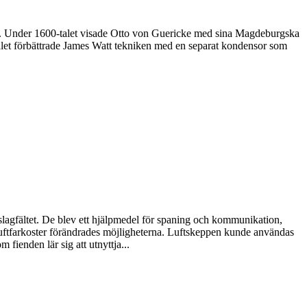
an. Under 1600-talet visade Otto von Guericke med sina Magdeburgska
let förbättrade James Watt tekniken med en separat kondensor som
 slagfältet. De blev ett hjälpmedel för spaning och kommunikation,
 luftfarkoster förändrades möjligheterna. Luftskeppen kunde användas
 fienden lär sig att utnyttja...