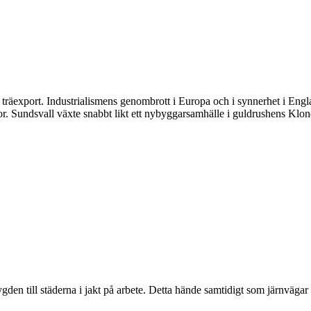
 träexport. Industrialismens genombrott i Europa och i synnerhet i Eng
ror. Sundsvall växte snabbt likt ett nybyggarsamhälle i guldrushens Klo
bygden till städerna i jakt på arbete. Detta hände samtidigt som järnväga