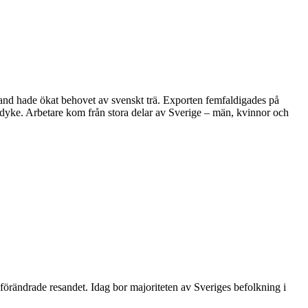
land hade ökat behovet av svenskt trä. Exporten femfaldigades på
ndyke. Arbetare kom från stora delar av Sverige – män, kvinnor och
r förändrade resandet. Idag bor majoriteten av Sveriges befolkning i