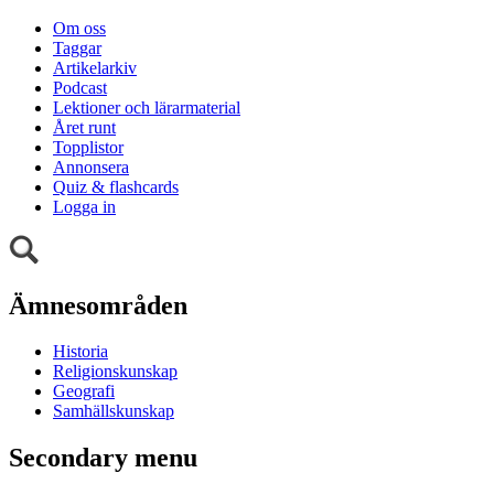
Om oss
Taggar
Artikelarkiv
Podcast
Lektioner och lärarmaterial
Året runt
Topplistor
Annonsera
Quiz & flashcards
Logga in
Ämnesområden
Historia
Religionskunskap
Geografi
Samhällskunskap
Secondary menu