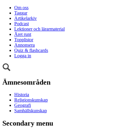
Om oss
Taggar
Artikelarkiv
Podcast
Lektioner och lärarmaterial
Året runt
Topplistor
Annonsera
Quiz & flashcards
Logga in
Ämnesområden
Historia
Religionskunskap
Geografi
Samhällskunskap
Secondary menu