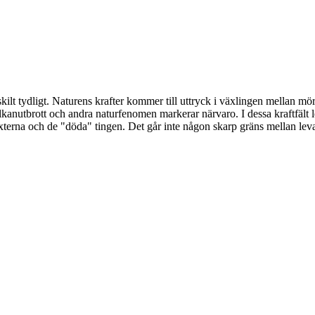
ilt tydligt. Naturens krafter kommer till uttryck i växlingen mellan mö
lkanutbrott och andra naturfenomen markerar närvaro. I dessa kraftfält
xterna och de "döda" tingen. Det går inte någon skarp gräns mellan leva