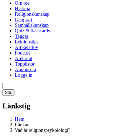
Om oss
Historia
Religionskunskap
Geografi
Samhällskunskap
Quiz & flashcards
Taggar
Lektionstips
Artikelarkiv
Podcast
Året runt
Topplistor
Annonsera
Logga in
Länkstig
Hem
Länkar
Vad är religionspsykolologi?