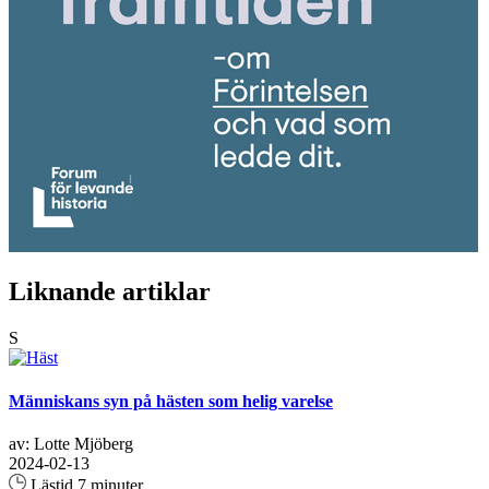
Liknande artiklar
S
Människans syn på hästen som helig varelse
av: Lotte Mjöberg
2024-02-13
Lästid 7 minuter