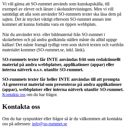
Vi vill gärna att SO-rummet används som kunskapskälla, till
exempel av elever och lärare i skolundervisningen. Men vi vill
samtidigt att alla som använder SO-rummets texter ska läsa dem på
sajten. Det är mycket viktigt eftersom SO-rummet annars inte
kommer att kunna fortsätta vara en öppen webbplats.
När du använder text- eller bildmaterial från SO-rummet i
skolarbeten och på andra godkända ställen måste du alltid uppge
källan! Det måste framgå tydligt vem som skrivit texten och varifrån
materialet kommer (SO-rummet.se, inkl. länk).
SO-rummets texter får INTE användas fritt som redaktionellt
material på andra webbplatser, applikationer (appar) eller
interna nätverk o.s.v. utanför SO-rummet.
SO-rummets texter får heller INTE användas till att prompta
AI-genererat material som presenteras på andra applikationer
(appar), webbplatser eller interna nätverk utanför SO-rummet.
Kontakta oss
om du har frågor.
Kontakta oss
Om du har synpunkter eller frågor så är du välkommen att kontakta
oss på adressen:
info@so-rummet.se