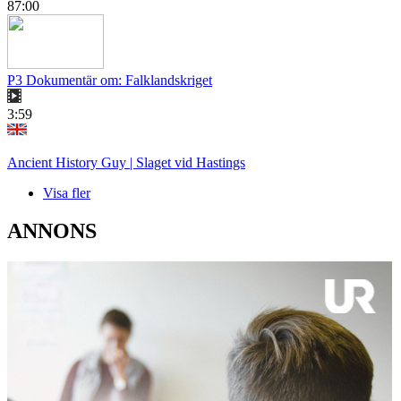
87:00
P3 Dokumentär om: Falklandskriget
3:59
Ancient History Guy | Slaget vid Hastings
Visa fler
ANNONS