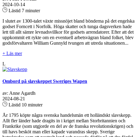
2024-10-14
Lästid 7 minuter
I slutet av 1300-talet växte missnöjet bland bönderna på det engelska
godset Forncett i Norfolk. Höga skatter och tunga dagsverken hade
lett till allt sämre levnadsvillkor för godsets arrendatorer. Efter att det
uppkommit ett rykte om en eventuell arbetsvägran bland folket, blev
godsförvaltaren William Gunnyld tvungen att utreda situationen...
+ Läs mer
L
Ombord på slavskeppet Sweriges Wapen
av: Anne Agardh
2024-08-21
Lästid 10 minuter
År 1795 köpte några svenska handelsmän ett holländskt slavskepp.
Allt fler länder hade dragits in i kriget mellan Storbritannien och
Frankrike (som utgjorde en del av de franska revolutionskrigen) och
till havs besköt man eller kapade varandras skepp. Sverige