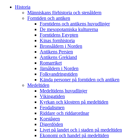
Historia
Människans förhistoria och stenåldern
Forntiden och antiken
Forntidens och antikens huvudlinjer
De mesopotamiska kulturerna
Forntidens Egypten
Kinas fornhistoria
Bronsåldern i Norden
Antikens Persien
Antikens Grekland
Romarriket
Järnåldern i Norden
Folkvandringstiden
Kända personer på forntiden och antiken
Medeltiden
Medeltidens huvudlinjer
Vikingatiden
Kyrkan och klostren på medeltiden
Feodalismen
Riddare och riddarordnar
Korstågen
Digerdöden
Livet på landet och i staden på medeltiden
Ekonomi och handel på medeltiden