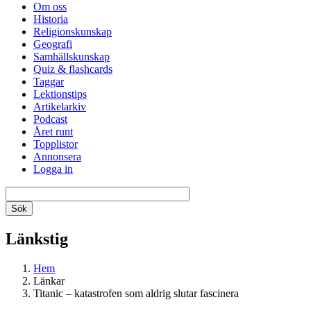
Om oss
Historia
Religionskunskap
Geografi
Samhällskunskap
Quiz & flashcards
Taggar
Lektionstips
Artikelarkiv
Podcast
Året runt
Topplistor
Annonsera
Logga in
Länkstig
Hem
Länkar
Titanic – katastrofen som aldrig slutar fascinera