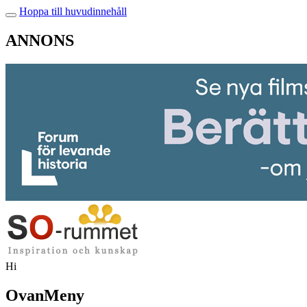
Hoppa till huvudinnehåll
ANNONS
Hi
OvanMeny