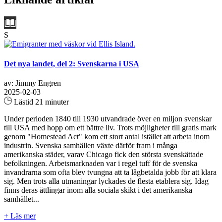
S
Det nya landet, del 2: Svenskarna i USA
av: Jimmy Engren
2025-02-03
Lästid 21 minuter
Under perioden 1840 till 1930 utvandrade över en miljon svenskar
till USA med hopp om ett bättre liv. Trots möjligheter till gratis mark
genom "Homestead Act" kom ett stort antal istället att arbeta inom
industrin. Svenska samhällen växte därför fram i många
amerikanska städer, varav Chicago fick den största svenskättade
befolkningen. Arbetsmarknaden var i regel tuff för de svenska
invandrarna som ofta blev tvungna att ta lågbetalda jobb för att klara
sig. Men trots alla utmaningar lyckades de flesta etablera sig. Idag
finns deras ättlingar inom alla sociala skikt i det amerikanska
samhället...
+ Läs mer