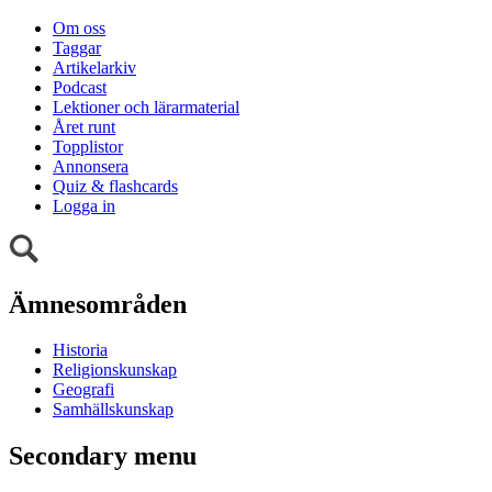
Om oss
Taggar
Artikelarkiv
Podcast
Lektioner och lärarmaterial
Året runt
Topplistor
Annonsera
Quiz & flashcards
Logga in
Ämnesområden
Historia
Religionskunskap
Geografi
Samhällskunskap
Secondary menu