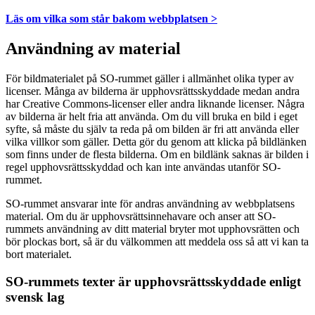
Läs om vilka som står bakom webbplatsen >
Användning av material
För bildmaterialet på SO-rummet gäller i allmänhet olika typer av
licenser. Många av bilderna är upphovsrättsskyddade medan andra
har Creative Commons-licenser eller andra liknande licenser. Några
av bilderna är helt fria att använda. Om du vill bruka en bild i eget
syfte, så måste du själv ta reda på om bilden är fri att använda eller
vilka villkor som gäller. Detta gör du genom att klicka på bildlänken
som finns under de flesta bilderna. Om en bildlänk saknas är bilden i
regel upphovsrättsskyddad och kan inte användas utanför SO-
rummet.
SO-rummet ansvarar inte för andras användning av webbplatsens
material. Om du är upphovsrättsinnehavare och anser att SO-
rummets användning av ditt material bryter mot upphovsrätten och
bör plockas bort, så är du välkommen att meddela oss så att vi kan ta
bort materialet.
SO-rummets texter är upphovsrättsskyddade enligt
svensk lag