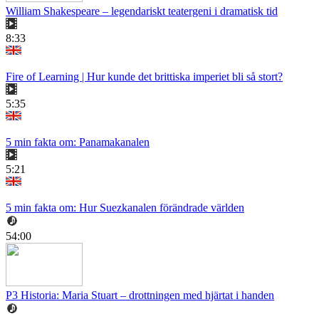
William Shakespeare – legendariskt teatergeni i dramatisk tid
8:33
Fire of Learning | Hur kunde det brittiska imperiet bli så stort?
5:35
5 min fakta om: Panamakanalen
5:21
5 min fakta om: Hur Suezkanalen förändrade världen
54:00
P3 Historia: Maria Stuart – drottningen med hjärtat i handen