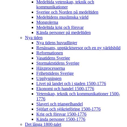
Medeltida vetenskap, teknik och
kommunikationer
Sverige och Norden på medeltiden
Medeltidens muslimska värld
Mongolerna
Medeltida krig och försvar
Kända personer på medeltiden
Nya tiden
Nya tidens huvudlinjer
Renässans, upptäcktsresor och en ny världsbild
Reformationen
Vasatidens Sverige
Stormaktstidens Sverige
Häxprocesserna
Frihetstidens Sverige
Upplysningen
Livet på landet och i staden 1500-1776
Ekonomi och handel 1500-1776
Vetenskap, teknik och kommunikationer 1500-
1776
Slaveri och triangelhandel
Sjöfart och sjökrigföring 1500-1776
Krig och försvar 1500-1776
Kända personer 1500-1776
Det långa 1800-talet