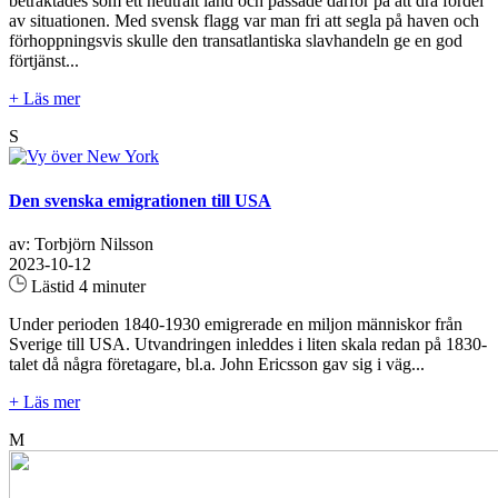
betraktades som ett neutralt land och passade därför på att dra fördel
av situationen. Med svensk flagg var man fri att segla på haven och
förhoppningsvis skulle den transatlantiska slavhandeln ge en god
förtjänst...
+ Läs mer
S
Den svenska emigrationen till USA
av: Torbjörn Nilsson
2023-10-12
Lästid 4 minuter
Under perioden 1840-1930 emigrerade en miljon människor från
Sverige till USA. Utvandringen inleddes i liten skala redan på 1830-
talet då några företagare, bl.a. John Ericsson gav sig i väg...
+ Läs mer
M