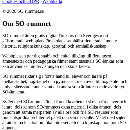
Cookies och GDPR
|
Webbkarta
© 2026 SO-rummet.se
Om SO-rummet
SO-rummet är en gratis digital lärresurs och Sveriges mest
välsorterade webbplats för skolans samhällsorienterade ämnen:
historia, religionskunskap, geografi och samhällskunskap.
Webbplatsen ger dig snabb och enkel tillgång till flera tusen
ämnestexter och pedagogiska filmer samt tusentals SO-länkar som
kan användas i undervisningen och skolarbeten.
SO-rummet riktar sig i första hand till elever och lärare på
mellanstadiet, högstadiet och gymnasiet, men även till högskole- och
universitetsstuderande samt alla andra som är intresserade av de fyra
SO-ämnena.
Syftet med SO-rummet är att förenkla arbetet i skolan för elever och
lärare, dels genom SO-rummets egna material i olika ämnen, dels
genom att samla merparten av alla bra och fria SO-resurser som
finns utspridda på Internet på ett och samma ställe. Målet med sajten
är att skapa inspiration, öka intresset och öka kunskaperna inom SO-
ämnena.