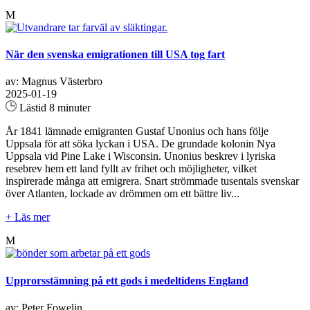
M
När den svenska emigrationen till USA tog fart
av: Magnus Västerbro
2025-01-19
Lästid 8 minuter
År 1841 lämnade emigranten Gustaf Unonius och hans följe
Uppsala för att söka lyckan i USA. De grundade kolonin Nya
Uppsala vid Pine Lake i Wisconsin. Unonius beskrev i lyriska
resebrev hem ett land fyllt av frihet och möjligheter, vilket
inspirerade många att emigrera. Snart strömmade tusentals svenskar
över Atlanten, lockade av drömmen om ett bättre liv...
+ Läs mer
M
Upprorsstämning på ett gods i medeltidens England
av: Peter Fowelin