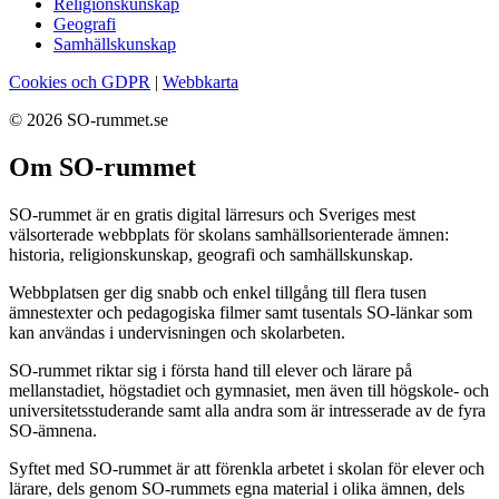
Religionskunskap
Geografi
Samhällskunskap
Cookies och GDPR
|
Webbkarta
© 2026 SO-rummet.se
Om SO-rummet
SO-rummet är en gratis digital lärresurs och Sveriges mest
välsorterade webbplats för skolans samhällsorienterade ämnen:
historia, religionskunskap, geografi och samhällskunskap.
Webbplatsen ger dig snabb och enkel tillgång till flera tusen
ämnestexter och pedagogiska filmer samt tusentals SO-länkar som
kan användas i undervisningen och skolarbeten.
SO-rummet riktar sig i första hand till elever och lärare på
mellanstadiet, högstadiet och gymnasiet, men även till högskole- och
universitetsstuderande samt alla andra som är intresserade av de fyra
SO-ämnena.
Syftet med SO-rummet är att förenkla arbetet i skolan för elever och
lärare, dels genom SO-rummets egna material i olika ämnen, dels