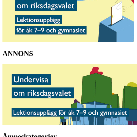
ANNONS
Ämneskategorier