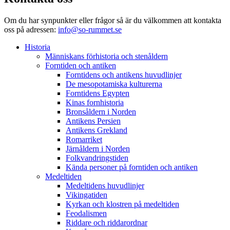
Om du har synpunkter eller frågor så är du välkommen att kontakta
oss på adressen:
info@so-rummet.se
Historia
Människans förhistoria och stenåldern
Forntiden och antiken
Forntidens och antikens huvudlinjer
De mesopotamiska kulturerna
Forntidens Egypten
Kinas fornhistoria
Bronsåldern i Norden
Antikens Persien
Antikens Grekland
Romarriket
Järnåldern i Norden
Folkvandringstiden
Kända personer på forntiden och antiken
Medeltiden
Medeltidens huvudlinjer
Vikingatiden
Kyrkan och klostren på medeltiden
Feodalismen
Riddare och riddarordnar