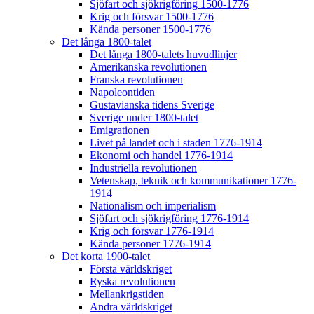
Sjöfart och sjökrigföring 1500-1776
Krig och försvar 1500-1776
Kända personer 1500-1776
Det långa 1800-talet
Det långa 1800-talets huvudlinjer
Amerikanska revolutionen
Franska revolutionen
Napoleontiden
Gustavianska tidens Sverige
Sverige under 1800-talet
Emigrationen
Livet på landet och i staden 1776-1914
Ekonomi och handel 1776-1914
Industriella revolutionen
Vetenskap, teknik och kommunikationer 1776-
1914
Nationalism och imperialism
Sjöfart och sjökrigföring 1776-1914
Krig och försvar 1776-1914
Kända personer 1776-1914
Det korta 1900-talet
Första världskriget
Ryska revolutionen
Mellankrigstiden
Andra världskriget