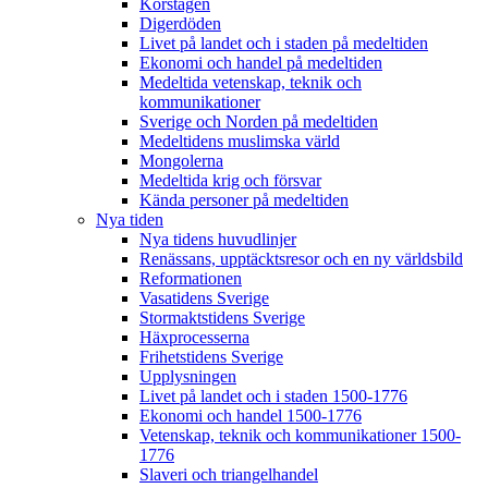
Korstågen
Digerdöden
Livet på landet och i staden på medeltiden
Ekonomi och handel på medeltiden
Medeltida vetenskap, teknik och
kommunikationer
Sverige och Norden på medeltiden
Medeltidens muslimska värld
Mongolerna
Medeltida krig och försvar
Kända personer på medeltiden
Nya tiden
Nya tidens huvudlinjer
Renässans, upptäcktsresor och en ny världsbild
Reformationen
Vasatidens Sverige
Stormaktstidens Sverige
Häxprocesserna
Frihetstidens Sverige
Upplysningen
Livet på landet och i staden 1500-1776
Ekonomi och handel 1500-1776
Vetenskap, teknik och kommunikationer 1500-
1776
Slaveri och triangelhandel