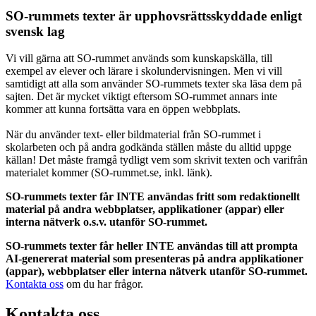
SO-rummets texter är upphovsrättsskyddade enligt
svensk lag
Vi vill gärna att SO-rummet används som kunskapskälla, till
exempel av elever och lärare i skolundervisningen. Men vi vill
samtidigt att alla som använder SO-rummets texter ska läsa dem på
sajten. Det är mycket viktigt eftersom SO-rummet annars inte
kommer att kunna fortsätta vara en öppen webbplats.
När du använder text- eller bildmaterial från SO-rummet i
skolarbeten och på andra godkända ställen måste du alltid uppge
källan! Det måste framgå tydligt vem som skrivit texten och varifrån
materialet kommer (SO-rummet.se, inkl. länk).
SO-rummets texter får INTE användas fritt som redaktionellt
material på andra webbplatser, applikationer (appar) eller
interna nätverk o.s.v. utanför SO-rummet.
SO-rummets texter får heller INTE användas till att prompta
AI-genererat material som presenteras på andra applikationer
(appar), webbplatser eller interna nätverk utanför SO-rummet.
Kontakta oss
om du har frågor.
Kontakta oss