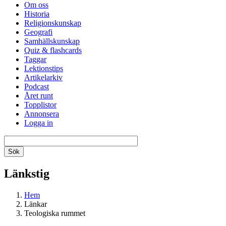
Om oss
Historia
Religionskunskap
Geografi
Samhällskunskap
Quiz & flashcards
Taggar
Lektionstips
Artikelarkiv
Podcast
Året runt
Topplistor
Annonsera
Logga in
Länkstig
Hem
Länkar
Teologiska rummet