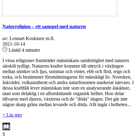
Naturreligion – ett samspel med naturen
av: Lennart Koskinen m.fl.
2021-10-14
Lästid 4 minuter
I vissa religioner framträder människans samhörighet med naturen
särskilt tydligt. Naturens krafter kommer till uttryck i växlingen
mellan mörker och ljus, sommar och vinter, ebb och flod, regn och
torka, och bestämmer förutsättningarna för mänskligt liv. Norrsken,
åskväder, vulkanutbrott och andra naturfenomen markerar närvaro. I
dessa kraftfält lever människan inte som en analyserande åskådare,
utan som delaktig i en allomfattande organisk helhet. Hon delar
tillvaron med djuren, växterna och de "döda" tingen. Det går inte
någon skarp gräns mellan levande och döda. Allt ingår i helheten...
+ Läs mer
S