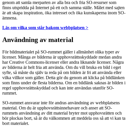
genom att samla merparten av alla bra och fria SO-resurser som
finns utspridda på Internet på ett och samma ställe. Målet med sajten
är att skapa inspiration, öka intresset och öka kunskaperna inom SO-
ämnena.
Läs om vilka som står bakom webbplatsen >
Användning av material
För bildmaterialet på SO-rummet gäller i allmänhet olika typer av
licenser. Många av bilderna är upphovsrättsskyddade medan andra
har Creative Commons-licenser eller andra liknande licenser. Några
av bilderna är helt fria att använda. Om du vill bruka en bild i eget
syfte, så måste du själv ta reda på om bilden är fri att använda eller
vilka villkor som gäller. Detta gör du genom att klicka på bildlänken
som finns under de flesta bilderna. Om en bildlänk saknas är bilden i
regel upphovsrättsskyddad och kan inte användas utanför SO-
rummet.
SO-rummet ansvarar inte för andras användning av webbplatsens
material. Om du är upphovsrättsinnehavare och anser att SO-
rummets användning av ditt material bryter mot upphovsrätten och
bör plockas bort, så är du välkommen att meddela oss så att vi kan ta
bort materialet.