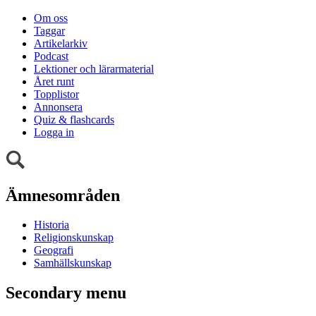
Om oss
Taggar
Artikelarkiv
Podcast
Lektioner och lärarmaterial
Året runt
Topplistor
Annonsera
Quiz & flashcards
Logga in
Ämnesområden
Historia
Religionskunskap
Geografi
Samhällskunskap
Secondary menu