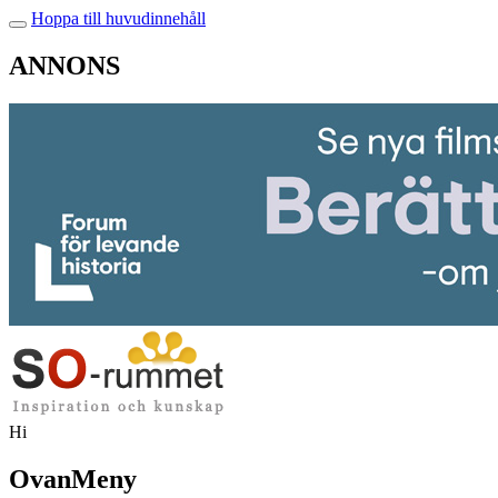
Hoppa till huvudinnehåll
ANNONS
Hi
OvanMeny