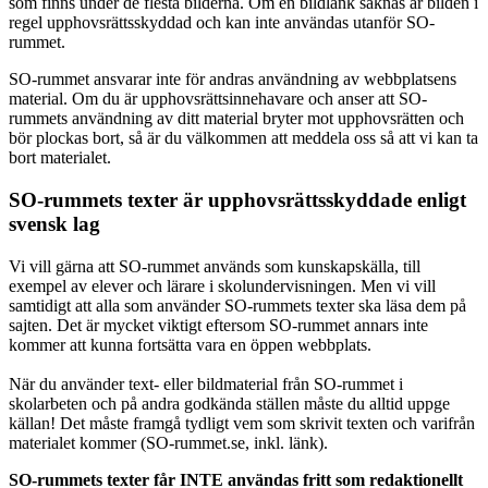
som finns under de flesta bilderna. Om en bildlänk saknas är bilden i
regel upphovsrättsskyddad och kan inte användas utanför SO-
rummet.
SO-rummet ansvarar inte för andras användning av webbplatsens
material. Om du är upphovsrättsinnehavare och anser att SO-
rummets användning av ditt material bryter mot upphovsrätten och
bör plockas bort, så är du välkommen att meddela oss så att vi kan ta
bort materialet.
SO-rummets texter är upphovsrättsskyddade enligt
svensk lag
Vi vill gärna att SO-rummet används som kunskapskälla, till
exempel av elever och lärare i skolundervisningen. Men vi vill
samtidigt att alla som använder SO-rummets texter ska läsa dem på
sajten. Det är mycket viktigt eftersom SO-rummet annars inte
kommer att kunna fortsätta vara en öppen webbplats.
När du använder text- eller bildmaterial från SO-rummet i
skolarbeten och på andra godkända ställen måste du alltid uppge
källan! Det måste framgå tydligt vem som skrivit texten och varifrån
materialet kommer (SO-rummet.se, inkl. länk).
SO-rummets texter får INTE användas fritt som redaktionellt