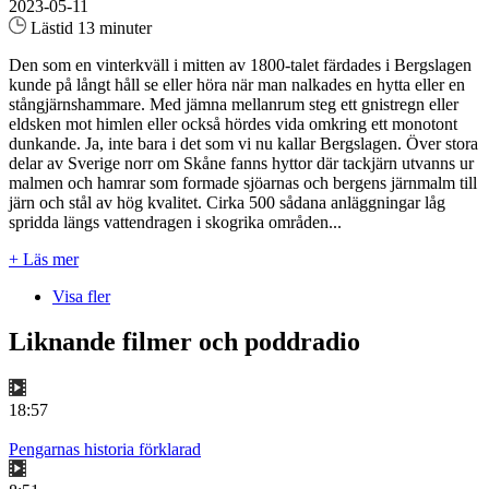
2023-05-11
Lästid 13 minuter
Den som en vinterkväll i mitten av 1800-talet färdades i Bergslagen
kunde på långt håll se eller höra när man nalkades en hytta eller en
stångjärnshammare. Med jämna mellanrum steg ett gnistregn eller
eldsken mot himlen eller också hördes vida omkring ett monotont
dunkande. Ja, inte bara i det som vi nu kallar Bergslagen. Över stora
delar av Sverige norr om Skåne fanns hyttor där tackjärn utvanns ur
malmen och hamrar som formade sjöarnas och bergens järnmalm till
järn och stål av hög kvalitet. Cirka 500 sådana anläggningar låg
spridda längs vattendragen i skogrika områden...
+ Läs mer
Visa fler
Liknande filmer och poddradio
18:57
Pengarnas historia förklarad