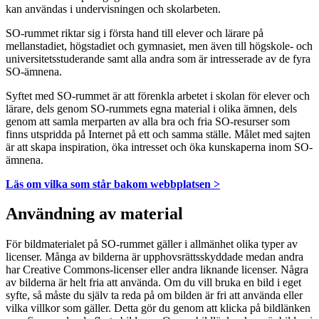
kan användas i undervisningen och skolarbeten.
SO-rummet riktar sig i första hand till elever och lärare på
mellanstadiet, högstadiet och gymnasiet, men även till högskole- och
universitetsstuderande samt alla andra som är intresserade av de fyra
SO-ämnena.
Syftet med SO-rummet är att förenkla arbetet i skolan för elever och
lärare, dels genom SO-rummets egna material i olika ämnen, dels
genom att samla merparten av alla bra och fria SO-resurser som
finns utspridda på Internet på ett och samma ställe. Målet med sajten
är att skapa inspiration, öka intresset och öka kunskaperna inom SO-
ämnena.
Läs om vilka som står bakom webbplatsen >
Användning av material
För bildmaterialet på SO-rummet gäller i allmänhet olika typer av
licenser. Många av bilderna är upphovsrättsskyddade medan andra
har Creative Commons-licenser eller andra liknande licenser. Några
av bilderna är helt fria att använda. Om du vill bruka en bild i eget
syfte, så måste du själv ta reda på om bilden är fri att använda eller
vilka villkor som gäller. Detta gör du genom att klicka på bildlänken