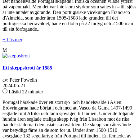
Det handelsvälde Portugal skapade i Indiska oceanen vilade ytterst
på vapenmakt. Men det var inte stora styrkor som sattes in – till sjöss
är inte antalet avgörande. Den portugisiske vicekungen Francisco
d'Almeida, som under åren 1505-1508 lade grunden till det
portugisiska herraväldet, hade en flotta på 22 fartyg och 2 500 man
till sitt förfogande...
+ Läs mer
M
Ett skeppsbrott år 1585
av: Peter Fowelin
2024-05-21
Lästid 22 minuter
Portugal härskade över ett stort sjö- och handelsvälde i Asien.
Erövringarna hade börjat i och med att Vasco da Gama 1497-1499
seglade runt Afrika och fann sjövägen till Indien. Under de följande
hundra åren seglade otaliga skepp iväg från Lissabon mot de rika
handelsstäderna i den asiatiska övärlden. De skepp som återvände
var betydligt färre än de som for ut. Under åren 1500-1510
avseglade 132 segelfartyg från Portugal till Indien. En femtedel av