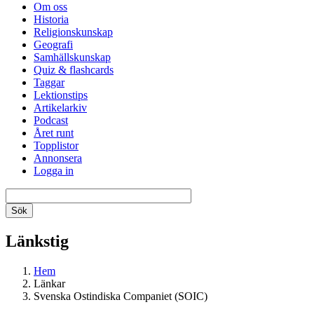
Om oss
Historia
Religionskunskap
Geografi
Samhällskunskap
Quiz & flashcards
Taggar
Lektionstips
Artikelarkiv
Podcast
Året runt
Topplistor
Annonsera
Logga in
Länkstig
Hem
Länkar
Svenska Ostindiska Companiet (SOIC)