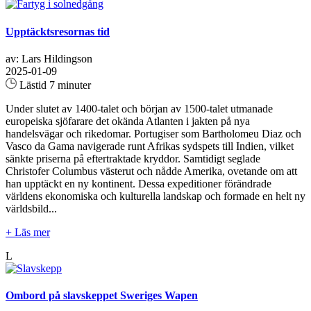
Upptäcktsresornas tid
av: Lars Hildingson
2025-01-09
Lästid 7 minuter
Under slutet av 1400-talet och början av 1500-talet utmanade
europeiska sjöfarare det okända Atlanten i jakten på nya
handelsvägar och rikedomar. Portugiser som Bartholomeu Diaz och
Vasco da Gama navigerade runt Afrikas sydspets till Indien, vilket
sänkte priserna på eftertraktade kryddor. Samtidigt seglade
Christofer Columbus västerut och nådde Amerika, ovetande om att
han upptäckt en ny kontinent. Dessa expeditioner förändrade
världens ekonomiska och kulturella landskap och formade en helt ny
världsbild...
+ Läs mer
L
Ombord på slavskeppet Sweriges Wapen