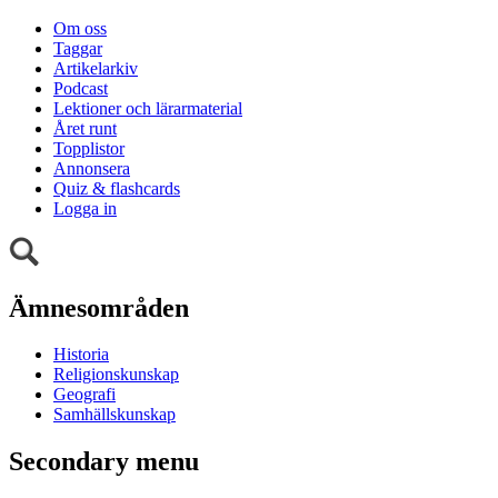
Om oss
Taggar
Artikelarkiv
Podcast
Lektioner och lärarmaterial
Året runt
Topplistor
Annonsera
Quiz & flashcards
Logga in
Ämnesområden
Historia
Religionskunskap
Geografi
Samhällskunskap
Secondary menu