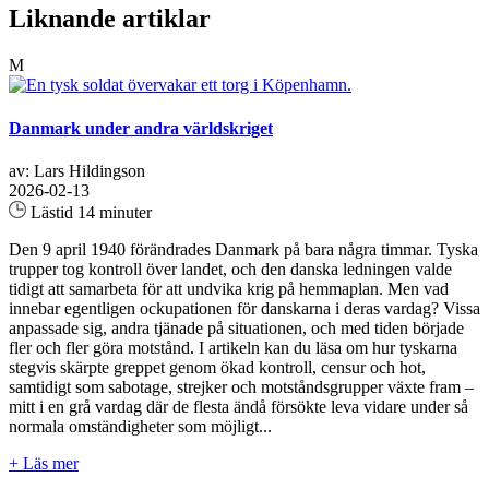
Liknande artiklar
M
Danmark under andra världskriget
av: Lars Hildingson
2026-02-13
Lästid 14 minuter
Den 9 april 1940 förändrades Danmark på bara några timmar. Tyska
trupper tog kontroll över landet, och den danska ledningen valde
tidigt att samarbeta för att undvika krig på hemmaplan. Men vad
innebar egentligen ockupationen för danskarna i deras vardag? Vissa
anpassade sig, andra tjänade på situationen, och med tiden började
fler och fler göra motstånd. I artikeln kan du läsa om hur tyskarna
stegvis skärpte greppet genom ökad kontroll, censur och hot,
samtidigt som sabotage, strejker och motståndsgrupper växte fram –
mitt i en grå vardag där de flesta ändå försökte leva vidare under så
normala omständigheter som möjligt...
+ Läs mer