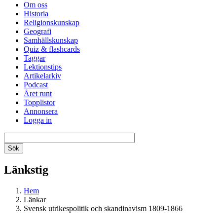
Om oss
Historia
Religionskunskap
Geografi
Samhällskunskap
Quiz & flashcards
Taggar
Lektionstips
Artikelarkiv
Podcast
Året runt
Topplistor
Annonsera
Logga in
Länkstig
Hem
Länkar
Svensk utrikespolitik och skandinavism 1809-1866