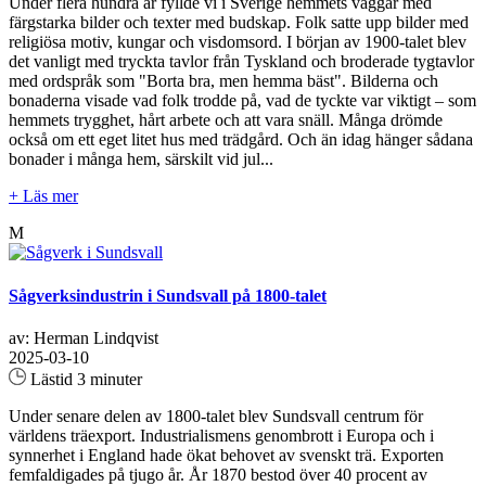
Under flera hundra år fyllde vi i Sverige hemmets väggar med
färgstarka bilder och texter med budskap. Folk satte upp bilder med
religiösa motiv, kungar och visdomsord. I början av 1900-talet blev
det vanligt med tryckta tavlor från Tyskland och broderade tygtavlor
med ordspråk som "Borta bra, men hemma bäst". Bilderna och
bonaderna visade vad folk trodde på, vad de tyckte var viktigt – som
hemmets trygghet, hårt arbete och att vara snäll. Många drömde
också om ett eget litet hus med trädgård. Och än idag hänger sådana
bonader i många hem, särskilt vid jul...
+ Läs mer
M
Sågverksindustrin i Sundsvall på 1800-talet
av: Herman Lindqvist
2025-03-10
Lästid 3 minuter
Under senare delen av 1800-talet blev Sundsvall centrum för
världens träexport. Industrialismens genombrott i Europa och i
synnerhet i England hade ökat behovet av svenskt trä. Exporten
femfaldigades på tjugo år. År 1870 bestod över 40 procent av