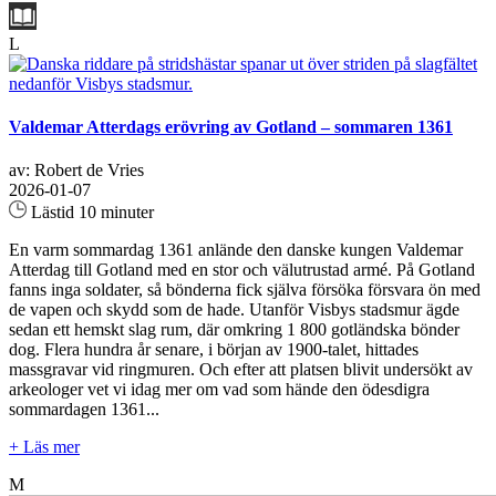
L
Valdemar Atterdags erövring av Gotland – sommaren 1361
av: Robert de Vries
2026-01-07
Lästid 10 minuter
En varm sommardag 1361 anlände den danske kungen Valdemar
Atterdag till Gotland med en stor och välutrustad armé. På Gotland
fanns inga soldater, så bönderna fick själva försöka försvara ön med
de vapen och skydd som de hade. Utanför Visbys stadsmur ägde
sedan ett hemskt slag rum, där omkring 1 800 gotländska bönder
dog. Flera hundra år senare, i början av 1900-talet, hittades
massgravar vid ringmuren. Och efter att platsen blivit undersökt av
arkeologer vet vi idag mer om vad som hände den ödesdigra
sommardagen 1361...
+ Läs mer
M