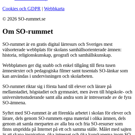
Cookies och GDPR
|
Webbkarta
© 2026 SO-rummet.se
Om SO-rummet
SO-rummet är en gratis digital lärresurs och Sveriges mest
välsorterade webbplats för skolans samhällsorienterade ämnen:
historia, religionskunskap, geografi och samhällskunskap.
Webbplatsen ger dig snabb och enkel tillgång till flera tusen
ämnestexter och pedagogiska filmer samt tusentals SO-länkar som
kan användas i undervisningen och skolarbeten.
SO-rummet riktar sig i första hand till elever och lärare på
mellanstadiet, högstadiet och gymnasiet, men även till högskole- och
universitetsstuderande samt alla andra som är intresserade av de fyra
SO-ämnena.
Syftet med SO-rummet är att förenkla arbetet i skolan för elever och
lärare, dels genom SO-rummets egna material i olika ämnen, dels
genom att samla merparten av alla bra och fria SO-resurser som
finns utspridda på Internet på ett och samma ställe. Målet med sajten
är att skapa inspiration, öka intresset och öka kunskaperna inom SO-