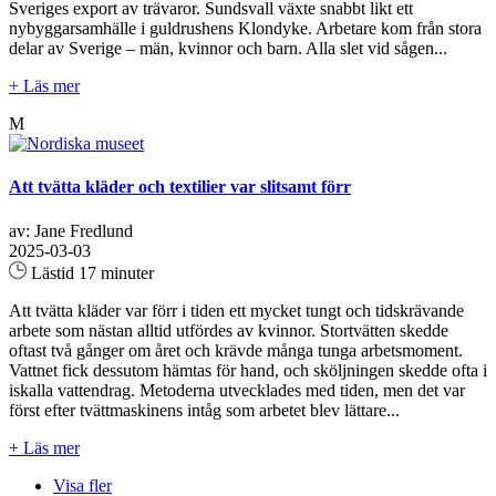
Sveriges export av trävaror. Sundsvall växte snabbt likt ett
nybyggarsamhälle i guldrushens Klondyke. Arbetare kom från stora
delar av Sverige – män, kvinnor och barn. Alla slet vid sågen...
+ Läs mer
M
Att tvätta kläder och textilier var slitsamt förr
av: Jane Fredlund
2025-03-03
Lästid 17 minuter
Att tvätta kläder var förr i tiden ett mycket tungt och tidskrävande
arbete som nästan alltid utfördes av kvinnor. Stortvätten skedde
oftast två gånger om året och krävde många tunga arbetsmoment.
Vattnet fick dessutom hämtas för hand, och sköljningen skedde ofta i
iskalla vattendrag. Metoderna utvecklades med tiden, men det var
först efter tvättmaskinens intåg som arbetet blev lättare...
+ Läs mer
Visa fler