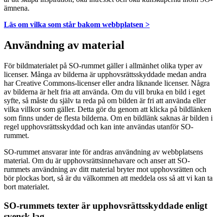
ämnena.
Läs om vilka som står bakom webbplatsen >
Användning av material
För bildmaterialet på SO-rummet gäller i allmänhet olika typer av
licenser. Många av bilderna är upphovsrättsskyddade medan andra
har Creative Commons-licenser eller andra liknande licenser. Några
av bilderna är helt fria att använda. Om du vill bruka en bild i eget
syfte, så måste du själv ta reda på om bilden är fri att använda eller
vilka villkor som gäller. Detta gör du genom att klicka på bildlänken
som finns under de flesta bilderna. Om en bildlänk saknas är bilden i
regel upphovsrättsskyddad och kan inte användas utanför SO-
rummet.
SO-rummet ansvarar inte för andras användning av webbplatsens
material. Om du är upphovsrättsinnehavare och anser att SO-
rummets användning av ditt material bryter mot upphovsrätten och
bör plockas bort, så är du välkommen att meddela oss så att vi kan ta
bort materialet.
SO-rummets texter är upphovsrättsskyddade enligt
svensk lag