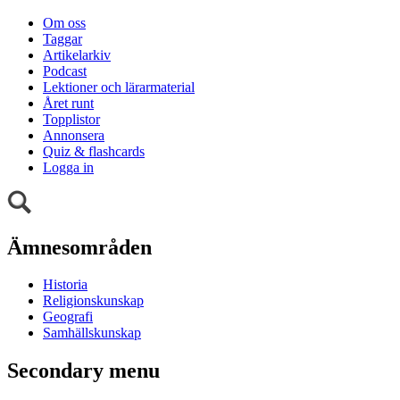
Om oss
Taggar
Artikelarkiv
Podcast
Lektioner och lärarmaterial
Året runt
Topplistor
Annonsera
Quiz & flashcards
Logga in
Ämnesområden
Historia
Religionskunskap
Geografi
Samhällskunskap
Secondary menu