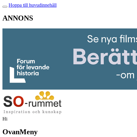
Hoppa till huvudinnehåll
ANNONS
Hi
OvanMeny