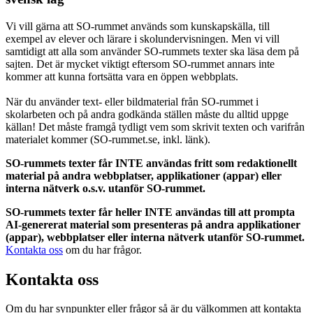
Vi vill gärna att SO-rummet används som kunskapskälla, till
exempel av elever och lärare i skolundervisningen. Men vi vill
samtidigt att alla som använder SO-rummets texter ska läsa dem på
sajten. Det är mycket viktigt eftersom SO-rummet annars inte
kommer att kunna fortsätta vara en öppen webbplats.
När du använder text- eller bildmaterial från SO-rummet i
skolarbeten och på andra godkända ställen måste du alltid uppge
källan! Det måste framgå tydligt vem som skrivit texten och varifrån
materialet kommer (SO-rummet.se, inkl. länk).
SO-rummets texter får INTE användas fritt som redaktionellt
material på andra webbplatser, applikationer (appar) eller
interna nätverk o.s.v. utanför SO-rummet.
SO-rummets texter får heller INTE användas till att prompta
AI-genererat material som presenteras på andra applikationer
(appar), webbplatser eller interna nätverk utanför SO-rummet.
Kontakta oss
om du har frågor.
Kontakta oss
Om du har synpunkter eller frågor så är du välkommen att kontakta