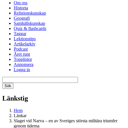
Om oss
Historia
Religionskunskap
Geografi
Samhällskunskap
Quiz & flashcards
Taggar
Lektionstips
Artikelarkiv
Podcast
Året runt
Topplistor
Annonsera
Logga in
Länkstig
Hem
Länkar
Slaget vid Narva – en av Sveriges största militära triumfer
genom tiderna