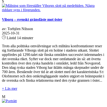
S
Viborg – svenskt gränsfäste mot öster
av: Torbjörn Nilsson
2025-10-31
Lästid 14 minuter
Trots alla politiska omvälvningar och militära konfrontationer reser
sig fortfarande Viborgs slott på en holme i stadens utkant. Slottet
uppfördes på 1290-talet när finska områden successivt inlemmades i
det svenska riket. Syftet var dock mer omfattande än så: att överta
kontrollen över den ryska handeln i området, ledd från Novgorod.
Den idag ryska staden Viborg har iklätts många skepnader under de
700 åren. Bestående över tid är att slottet med det karakteristiska S:t
Olofstornet och den omkringliggande staden utgjort en brännpunkt i
de svenska och finska relationerna med den ryske grannen i öster...
+ Läs mer
M