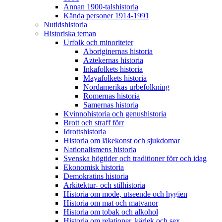
Annan 1900-talshistoria
Kända personer 1914-1991
Nutidshistoria
Historiska teman
Urfolk och minoriteter
Aboriginernas historia
Aztekernas historia
Inkafolkets historia
Mayafolkets historia
Nordamerikas urbefolkning
Romernas historia
Samernas historia
Kvinnohistoria och genushistoria
Brott och straff förr
Idrottshistoria
Historia om läkekonst och sjukdomar
Nationalismens historia
Svenska högtider och traditioner förr och idag
Ekonomisk historia
Demokratins historia
Arkitektur- och stilhistoria
Historia om mode, utseende och hygien
Historia om mat och matvanor
Historia om tobak och alkohol
Historia om relationer, kärlek och sex