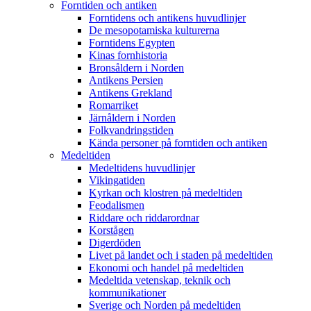
Forntiden och antiken
Forntidens och antikens huvudlinjer
De mesopotamiska kulturerna
Forntidens Egypten
Kinas fornhistoria
Bronsåldern i Norden
Antikens Persien
Antikens Grekland
Romarriket
Järnåldern i Norden
Folkvandringstiden
Kända personer på forntiden och antiken
Medeltiden
Medeltidens huvudlinjer
Vikingatiden
Kyrkan och klostren på medeltiden
Feodalismen
Riddare och riddarordnar
Korstågen
Digerdöden
Livet på landet och i staden på medeltiden
Ekonomi och handel på medeltiden
Medeltida vetenskap, teknik och
kommunikationer
Sverige och Norden på medeltiden