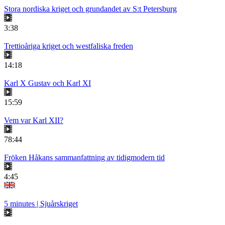
Stora nordiska kriget och grundandet av S:t Petersburg
3:38
Trettioåriga kriget och westfaliska freden
14:18
Karl X Gustav och Karl XI
15:59
Vem var Karl XII?
78:44
Fröken Håkans sammanfattning av tidigmodern tid
4:45
5 minutes | Sjuårskriget