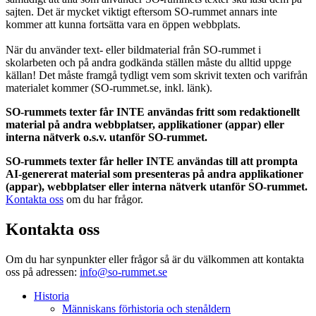
sajten. Det är mycket viktigt eftersom SO-rummet annars inte
kommer att kunna fortsätta vara en öppen webbplats.
När du använder text- eller bildmaterial från SO-rummet i
skolarbeten och på andra godkända ställen måste du alltid uppge
källan! Det måste framgå tydligt vem som skrivit texten och varifrån
materialet kommer (SO-rummet.se, inkl. länk).
SO-rummets texter får INTE användas fritt som redaktionellt
material på andra webbplatser, applikationer (appar) eller
interna nätverk o.s.v. utanför SO-rummet.
SO-rummets texter får heller INTE användas till att prompta
AI-genererat material som presenteras på andra applikationer
(appar), webbplatser eller interna nätverk utanför SO-rummet.
Kontakta oss
om du har frågor.
Kontakta oss
Om du har synpunkter eller frågor så är du välkommen att kontakta
oss på adressen:
info@so-rummet.se
Historia
Människans förhistoria och stenåldern