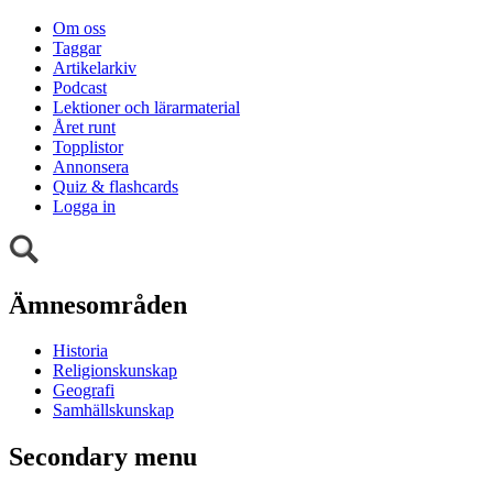
Om oss
Taggar
Artikelarkiv
Podcast
Lektioner och lärarmaterial
Året runt
Topplistor
Annonsera
Quiz & flashcards
Logga in
Ämnesområden
Historia
Religionskunskap
Geografi
Samhällskunskap
Secondary menu