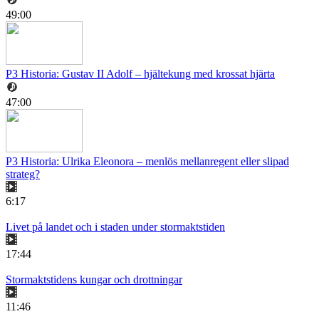
49:00
P3 Historia: Gustav II Adolf – hjältekung med krossat hjärta
47:00
P3 Historia: Ulrika Eleonora – menlös mellanregent eller slipad
strateg?
6:17
Livet på landet och i staden under stormaktstiden
17:44
Stormaktstidens kungar och drottningar
11:46