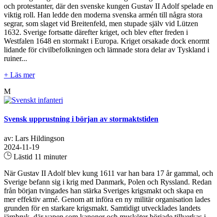
och protestanter, där den svenske kungen Gustav II Adolf spelade en
viktig roll. Han ledde den moderna svenska armén till några stora
segrar, som slaget vid Breitenfeld, men stupade själv vid Lützen
1632. Sverige fortsatte därefter kriget, och blev efter freden i
Westfalen 1648 en stormakt i Europa. Kriget orsakade dock enormt
lidande för civilbefolkningen och lämnade stora delar av Tyskland i
ruiner...
+ Läs mer
M
Svensk upprustning i början av stormaktstiden
av: Lars Hildingson
2024-11-19
Lästid 11 minuter
När Gustav II Adolf blev kung 1611 var han bara 17 år gammal, och
Sverige befann sig i krig med Danmark, Polen och Ryssland. Redan
från början tvingades han stärka Sveriges krigsmakt och skapa en
mer effektiv armé. Genom att införa en ny militär organisation lades
grunden för en starkare krigsmakt. Samtidigt utvecklades landets
järnbruk, där vapen som kanoner och musköter började tillverkas i