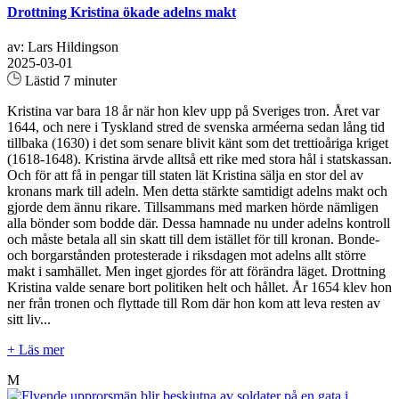
Drottning Kristina ökade adelns makt
av: Lars Hildingson
2025-03-01
Lästid 7 minuter
Kristina var bara 18 år när hon klev upp på Sveriges tron. Året var
1644, och nere i Tyskland stred de svenska arméerna sedan lång tid
tillbaka (1630) i det som senare blivit känt som det trettioåriga kriget
(1618-1648). Kristina ärvde alltså ett rike med stora hål i statskassan.
Och för att få in pengar till staten lät Kristina sälja en stor del av
kronans mark till adeln. Men detta stärkte samtidigt adelns makt och
gjorde dem ännu rikare. Tillsammans med marken hörde nämligen
alla bönder som bodde där. Dessa hamnade nu under adelns kontroll
och måste betala all sin skatt till dem istället för till kronan. Bonde-
och borgarstånden protesterade i riksdagen mot adelns allt större
makt i samhället. Men inget gjordes för att förändra läget. Drottning
Kristina valde senare bort politiken helt och hållet. År 1654 klev hon
ner från tronen och flyttade till Rom där hon kom att leva resten av
sitt liv...
+ Läs mer
M