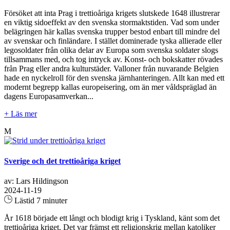
Försöket att inta Prag i trettioåriga krigets slutskede 1648 illustrerar
en viktig sidoeffekt av den svenska stormaktstiden. Vad som under
belägringen här kallas svenska trupper bestod enbart till mindre del
av svenskar och finländare. I stället dominerade tyska allierade eller
legosoldater från olika delar av Europa som svenska soldater slogs
tillsammans med, och tog intryck av. Konst- och bokskatter rövades
från Prag eller andra kulturstäder. Valloner från nuvarande Belgien
hade en nyckelroll för den svenska järnhanteringen. Allt kan med ett
modernt begrepp kallas europeisering, om än mer våldspräglad än
dagens Europasamverkan...
+ Läs mer
M
Sverige och det trettioåriga kriget
av: Lars Hildingson
2024-11-19
Lästid 7 minuter
År 1618 började ett långt och blodigt krig i Tyskland, känt som det
trettioåriga kriget. Det var främst ett religionskrig mellan katoliker