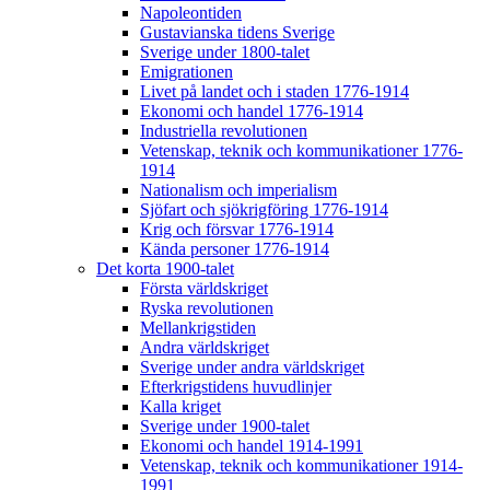
Napoleontiden
Gustavianska tidens Sverige
Sverige under 1800-talet
Emigrationen
Livet på landet och i staden 1776-1914
Ekonomi och handel 1776-1914
Industriella revolutionen
Vetenskap, teknik och kommunikationer 1776-
1914
Nationalism och imperialism
Sjöfart och sjökrigföring 1776-1914
Krig och försvar 1776-1914
Kända personer 1776-1914
Det korta 1900-talet
Första världskriget
Ryska revolutionen
Mellankrigstiden
Andra världskriget
Sverige under andra världskriget
Efterkrigstidens huvudlinjer
Kalla kriget
Sverige under 1900-talet
Ekonomi och handel 1914-1991
Vetenskap, teknik och kommunikationer 1914-
1991