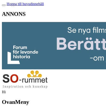
Hoppa till huvudinnehåll
ANNONS
Hi
OvanMeny