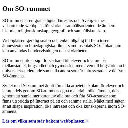
Om SO-rummet
SO-rummet är en gratis digital lärresurs och Sveriges mest
välsorterade webbplats för skolans samhällsorienterade ämnen:
historia, religionskunskap, geografi och samhällskunskap.
Webbplatsen ger dig snabb och enkel tillgång till flera tusen
ämnestexter och pedagogiska filmer samt tusentals SO-länkar som
kan användas i undervisningen och skolarbeten.
SO-rummet riktar sig i första hand till elever och lärare på
mellanstadiet, högstadiet och gymnasiet, men även till högskole- och
universitetsstuderande samt alla andra som är intresserade av de fyra
SO-ämnena.
Syftet med SO-rummet är att förenkla arbetet i skolan för elever och
lärare, dels genom SO-rummets egna material i olika ämnen, dels
genom att samla merparten av alla bra och fria SO-resurser som
finns utspridda på Internet på ett och samma ställe. Målet med sajten
är att skapa inspiration, öka intresset och öka kunskaperna inom SO-
ämnena.
Läs om vilka som står bakom webbplatsen >