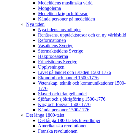
Medeltidens muslimska värld
Mongolerna
Medeltida krig och försvar
Kända personer på medeltiden
Nya tiden
Nya tidens huvudlinjer
Renässans, upptäcktsresor och en ny världsbild
Reformationen
Vasatidens Sverige
Stormaktstidens Sverige
Häxprocesserna
Frihetstidens Sverige
Upplysningen
Livet på landet och i staden 1500-1776
Ekonomi och handel 1500-1776
Vetenskap, teknik och kommunikationer 1500-
1776
Slaveri och triangelhandel
Sjöfart och sjökrigföring 1500-1776
Krig och försvar 1500-1776
Kända personer 1500-1776
Det långa 1800-talet
Det långa 1800-talets huvudlinjer
Amerikanska revolutionen
Franska revolutionen