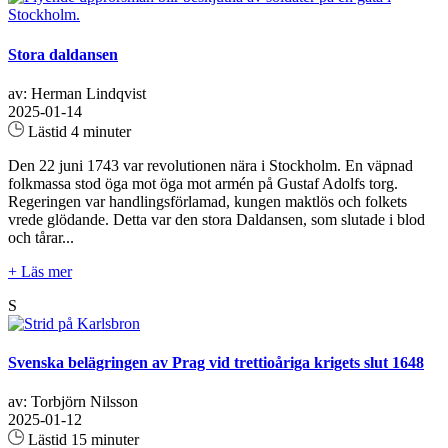
Stora daldansen
av: Herman Lindqvist
2025-01-14
Lästid 4 minuter
Den 22 juni 1743 var revolutionen nära i Stockholm. En väpnad
folkmassa stod öga mot öga mot armén på Gustaf Adolfs torg.
Regeringen var handlingsförlamad, kungen maktlös och folkets
vrede glödande. Detta var den stora Daldansen, som slutade i blod
och tårar...
+ Läs mer
S
Svenska belägringen av Prag vid trettioåriga krigets slut 1648
av: Torbjörn Nilsson
2025-01-12
Lästid 15 minuter