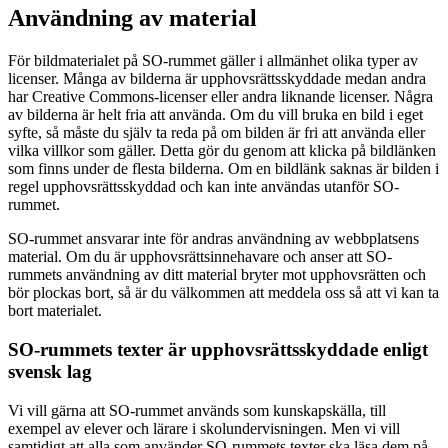
Användning av material
För bildmaterialet på SO-rummet gäller i allmänhet olika typer av
licenser. Många av bilderna är upphovsrättsskyddade medan andra
har Creative Commons-licenser eller andra liknande licenser. Några
av bilderna är helt fria att använda. Om du vill bruka en bild i eget
syfte, så måste du själv ta reda på om bilden är fri att använda eller
vilka villkor som gäller. Detta gör du genom att klicka på bildlänken
som finns under de flesta bilderna. Om en bildlänk saknas är bilden i
regel upphovsrättsskyddad och kan inte användas utanför SO-
rummet.
SO-rummet ansvarar inte för andras användning av webbplatsens
material. Om du är upphovsrättsinnehavare och anser att SO-
rummets användning av ditt material bryter mot upphovsrätten och
bör plockas bort, så är du välkommen att meddela oss så att vi kan ta
bort materialet.
SO-rummets texter är upphovsrättsskyddade enligt
svensk lag
Vi vill gärna att SO-rummet används som kunskapskälla, till
exempel av elever och lärare i skolundervisningen. Men vi vill
samtidigt att alla som använder SO-rummets texter ska läsa dem på