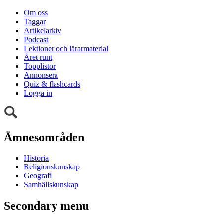
Om oss
Taggar
Artikelarkiv
Podcast
Lektioner och lärarmaterial
Året runt
Topplistor
Annonsera
Quiz & flashcards
Logga in
Ämnesområden
Historia
Religionskunskap
Geografi
Samhällskunskap
Secondary menu