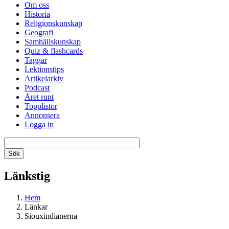
Om oss
Historia
Religionskunskap
Geografi
Samhällskunskap
Quiz & flashcards
Taggar
Lektionstips
Artikelarkiv
Podcast
Året runt
Topplistor
Annonsera
Logga in
Länkstig
Hem
Länkar
Siouxindianerna