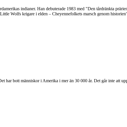
ordamerikas indianer. Han debuterade 1983 med "Den tårdränkta prärien
Little Wolfs krigare i elden – Cheyennefolkets marsch genom historien" 
t har bott människor i Amerika i mer än 30 000 år. Det går inte att uppt