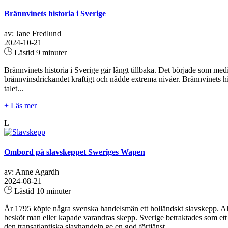
Brännvinets historia i Sverige
av: Jane Fredlund
2024-10-21
Lästid 9 minuter
Brännvinets historia i Sverige går långt tillbaka. Det började som me
brännvinsdrickandet kraftigt och nådde extrema nivåer. Brännvinets h
talet...
+ Läs mer
L
Ombord på slavskeppet Sweriges Wapen
av: Anne Agardh
2024-08-21
Lästid 10 minuter
År 1795 köpte några svenska handelsmän ett holländskt slavskepp. Allt 
besköt man eller kapade varandras skepp. Sverige betraktades som ett n
den transatlantiska slavhandeln ge en god förtjänst...