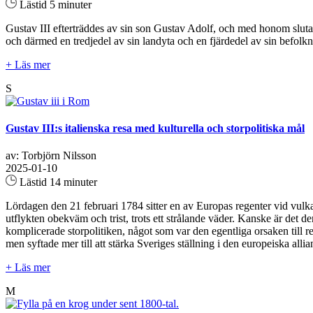
Lästid 5 minuter
Gustav III efterträddes av sin son Gustav Adolf, och med honom slutar 
och därmed en tredjedel av sin landyta och en fjärdedel av sin befolkni
+ Läs mer
S
Gustav III:s italienska resa med kulturella och storpolitiska mål
av: Torbjörn Nilsson
2025-01-10
Lästid 14 minuter
Lördagen den 21 februari 1784 sitter en av Europas regenter vid vulka
utflykten obekväm och trist, trots ett strålande väder. Kanske är det 
komplicerade storpolitiken, något som var den egentliga orsaken till 
men syftade mer till att stärka Sveriges ställning i den europeiska allian
+ Läs mer
M