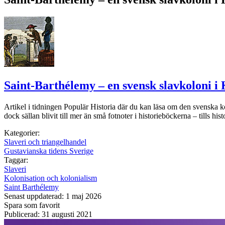
Saint-Barthélemy – en svensk slavkoloni i
Artikel i tidningen Populär Historia där du kan läsa om den svenska ko
dock sällan blivit till mer än små fotnoter i historieböckerna – tills his
Kategorier:
Slaveri och triangelhandel
Gustavianska tidens Sverige
Taggar:
Slaveri
Kolonisation och kolonialism
Saint Barthélemy
Senast uppdaterad: 1 maj 2026
Spara som favorit
Publicerad: 31 augusti 2021