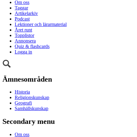
Om oss
Taggar
Artikelarkiv
Podcast
Lektioner och lärarmaterial
Året runt
Topplistor
Annonsera
Quiz & flashcards
Logga in
Ämnesområden
Historia
Religionskunskap
Geografi
Samhällskunskap
Secondary menu
Om oss