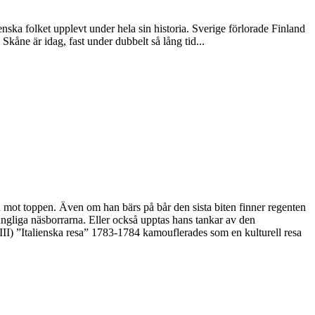
nska folket upplevt under hela sin historia. Sverige förlorade Finland
Skåne är idag, fast under dubbelt så lång tid...
en mot toppen. Även om han bärs på bår den sista biten finner regenten
kungliga näsborrarna. Eller också upptas hans tankar av den
III) ”Italienska resa” 1783-1784 kamouflerades som en kulturell resa