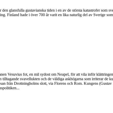
den glansfulla gustavianska tiden i en av de största katastrofer som sve
ng. Finland hade i över 700 år varit en lika naturlig del av Sverige som 
nen Vesuvius fot, en mil sydost om Neapel, för att vila inför klättring
den tilltagande svavellukten och de väldiga askhögarna som irriterar de 
resan från Drottningholms slott, via Florens och Rom. Kungens (Gustav 
spolitiken...