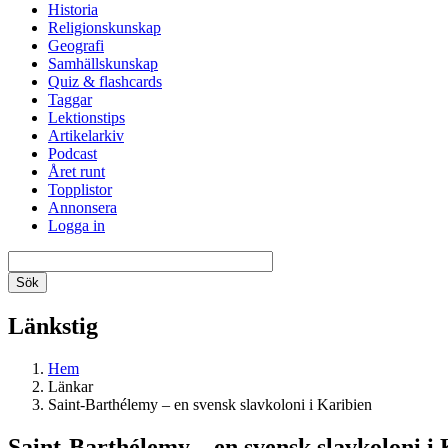
Historia
Religionskunskap
Geografi
Samhällskunskap
Quiz & flashcards
Taggar
Lektionstips
Artikelarkiv
Podcast
Året runt
Topplistor
Annonsera
Logga in
Länkstig
Hem
Länkar
Saint-Barthélemy – en svensk slavkoloni i Karibien
Saint-Barthélemy – en svensk slavkoloni i