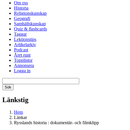
Om oss
Historia
Religionskunskap
Geografi
Samhällskunskap
Quiz & flashcards
Taggar
Lektionstips
Artikelarkiv
Podcast
Året runt
Topplistor
Annonsera
Logga in
Länkstig
Hem
Länkar
Rysslands historia : dokumentär- och filmklipp