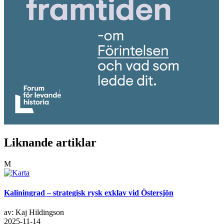
Liknande artiklar
M
Kaliningrad – strategisk rysk exklav vid Östersjön
av: Kaj Hildingson
2025-11-14