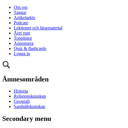
Om oss
Taggar
Artikelarkiv
Podcast
Lektioner och lärarmaterial
Året runt
Topplistor
Annonsera
Quiz & flashcards
Logga in
Ämnesområden
Historia
Religionskunskap
Geografi
Samhällskunskap
Secondary menu