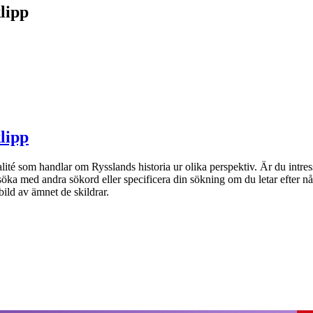
lipp
lipp
ité som handlar om Rysslands historia ur olika perspektiv. Är du intre
 söka med andra sökord eller specificera din sökning om du letar efter nå
ild av ämnet de skildrar.