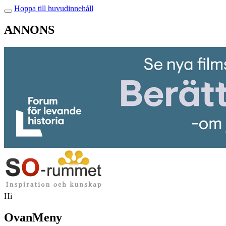
Hoppa till huvudinnehåll
ANNONS
Hi
OvanMeny