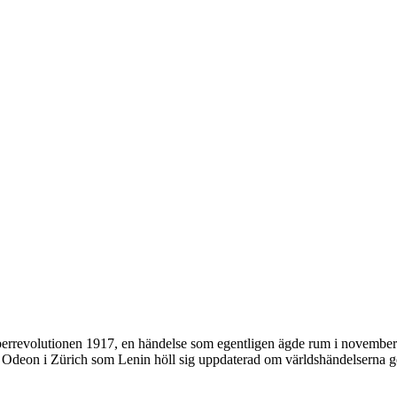
rrevolutionen 1917, en händelse som egentligen ägde rum i november en
fé Odeon i Zürich som Lenin höll sig uppdaterad om världshändelserna g