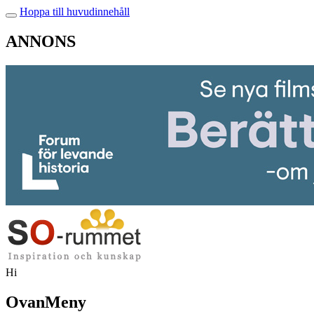
Hoppa till huvudinnehåll
ANNONS
Hi
OvanMeny