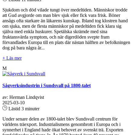
Sjukdom och död vilade tungt över medeltiden. Människor trodde
att Gud avgjorde om man blev sjuk eller fick vara frisk. Böner
ansågs ofta starkare än läkarens kunskap. Ibland tog klostren hand
om sjuka, men de flesta människor på medeltiden fick klara sig
själva med enkla huskurer. Spetälska skrämde med sina
fruktansvärda symptom, och när digerdöden svepte fram
förvandlades Europa till en plats där nästan hälften av befolkningen
dog på bara några år...
+ Läs mer
M
Sågverksindustrin i Sundsvall på 1800-talet
av: Herman Lindqvist
2025-03-10
Lästid 3 minuter
Under senare delen av 1800-talet blev Sundsvall centrum för
världens träexport. Industrialismens genombrott i Europa och i
synnerhet i England hade ökat behovet av svenskt trä. Exporten