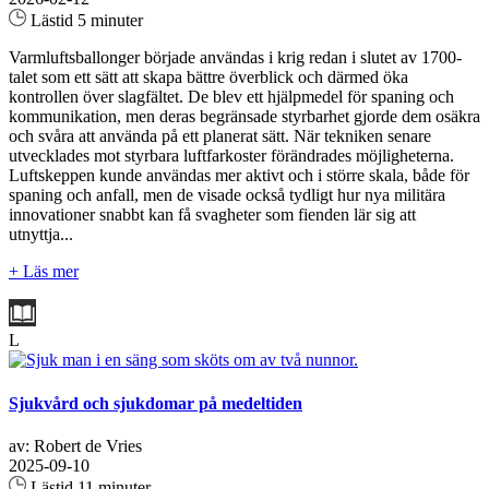
Lästid 5 minuter
Varmluftsballonger började användas i krig redan i slutet av 1700-
talet som ett sätt att skapa bättre överblick och därmed öka
kontrollen över slagfältet. De blev ett hjälpmedel för spaning och
kommunikation, men deras begränsade styrbarhet gjorde dem osäkra
och svåra att använda på ett planerat sätt. När tekniken senare
utvecklades mot styrbara luftfarkoster förändrades möjligheterna.
Luftskeppen kunde användas mer aktivt och i större skala, både för
spaning och anfall, men de visade också tydligt hur nya militära
innovationer snabbt kan få svagheter som fienden lär sig att
utnyttja...
+ Läs mer
L
Sjukvård och sjukdomar på medeltiden
av: Robert de Vries
2025-09-10
Lästid 11 minuter