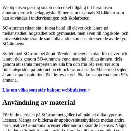
Webbplatsen ger dig snabb och enkel tillgång till flera tusen
ämnestexter och pedagogiska filmer samt tusentals SO-länkar som
kan användas i undervisningen och skolarbeten.
SO-rummet riktar sig i första hand till elever och lärare på
mellanstadiet, högstadiet och gymnasiet, men även till högskole- och
universitetsstuderande samt alla andra som är intresserade av de fyra
SO-ämnena.
Syftet med SO-rummet är att förenkla arbetet i skolan för elever och
lärare, dels genom SO-rummets egna material i olika ämnen, dels
genom att samla merparten av alla bra och fria SO-resurser som
finns utspridda på Internet på ett och samma ställe. Målet med sajten
är att skapa inspiration, öka intresset och öka kunskaperna inom SO-
ämnena.
Läs om vilka som står bakom webbplatsen >
Användning av material
För bildmaterialet på SO-rummet gäller i allmänhet olika typer av
licenser. Många av bilderna är upphovsrättsskyddade medan andra
har Creative Commons-licenser eller andra liknande licenser. Några
av bilderna är helt fria att använda. Om du vill bruka en bild i eget