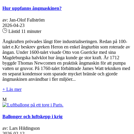
Hur uppfanns ångmaskinen?
av: Jan-Olof Fallström
2026-04-23
Lästid 11 minuter
Ångkraften prövades långt före industrialiseringen. Redan på 100-
talet e.Kr beskrev greken Heron en enkel ångturbin som roterade av
ångan. Under 1600-talet visade Otto von Guericke med sina
Magdeburgska halvklot hur ånga kunde ge stor kraft. År 1712
byggde Thomas Newcomen en praktisk ångmaskin för att pumpa
vatten ur gruvor. På 1760-talet förbättrade James Watt tekniken med
en separat kondensor som sparade mycket bränsle och gjorde
ångmaskinen användbar i fler miljöer...
+ Läs mer
M
Ballonger och luftskepp i krig
av: Lars Hildingson
2026-02-12