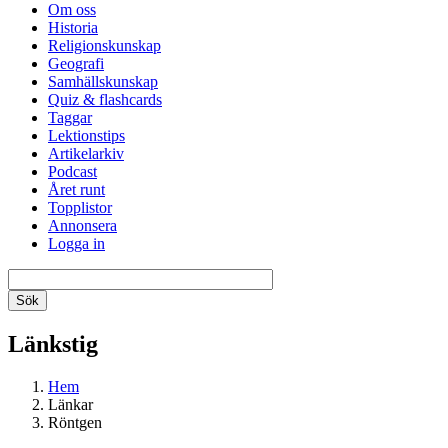
Om oss
Historia
Religionskunskap
Geografi
Samhällskunskap
Quiz & flashcards
Taggar
Lektionstips
Artikelarkiv
Podcast
Året runt
Topplistor
Annonsera
Logga in
Länkstig
Hem
Länkar
Röntgen