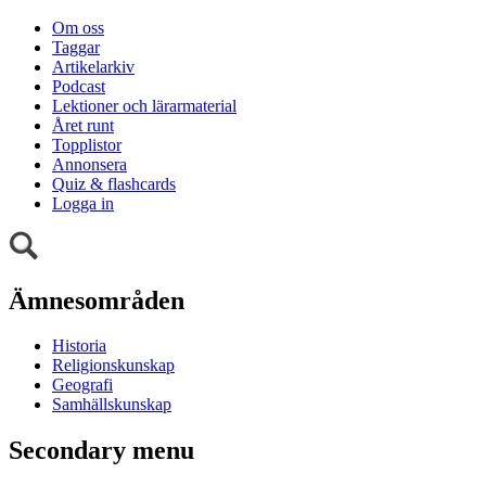
Om oss
Taggar
Artikelarkiv
Podcast
Lektioner och lärarmaterial
Året runt
Topplistor
Annonsera
Quiz & flashcards
Logga in
Ämnesområden
Historia
Religionskunskap
Geografi
Samhällskunskap
Secondary menu