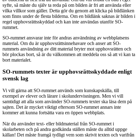
syfte, så måste du själv ta reda på om bilden är fri att använda eller
vilka villkor som gäller. Detta gör du genom att klicka på bildlänken
som finns under de flesta bilderna. Om en bildlänk saknas är bilden i
regel upphovsrättsskyddad och kan inte användas utanför SO-
rummet.
SO-rummet ansvarar inte för andras användning av webbplatsens
material. Om du är upphovsrättsinnehavare och anser att SO-
rummets användning av ditt material bryter mot upphovsrätten och
bör plockas bort, så är du välkommen att meddela oss så att vi kan ta
bort materialet.
SO-rummets texter är upphovsrättsskyddade enligt
svensk lag
Vi vill gärna att SO-rummet används som kunskapskälla, till
exempel av elever och lärare i skolundervisningen. Men vi vill
samtidigt att alla som använder SO-rummets texter ska läsa dem på
sajten. Det är mycket viktigt eftersom SO-rummet annars inte
kommer att kunna fortsätta vara en öppen webbplats.
När du använder text- eller bildmaterial från SO-rummet i
skolarbeten och på andra godkända ställen måste du alltid uppge
källan! Det måste framgå tydligt vem som skrivit texten och varifrån