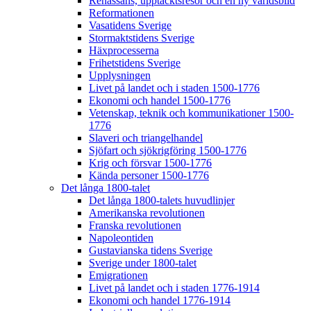
Renässans, upptäcktsresor och en ny världsbild
Reformationen
Vasatidens Sverige
Stormaktstidens Sverige
Häxprocesserna
Frihetstidens Sverige
Upplysningen
Livet på landet och i staden 1500-1776
Ekonomi och handel 1500-1776
Vetenskap, teknik och kommunikationer 1500-
1776
Slaveri och triangelhandel
Sjöfart och sjökrigföring 1500-1776
Krig och försvar 1500-1776
Kända personer 1500-1776
Det långa 1800-talet
Det långa 1800-talets huvudlinjer
Amerikanska revolutionen
Franska revolutionen
Napoleontiden
Gustavianska tidens Sverige
Sverige under 1800-talet
Emigrationen
Livet på landet och i staden 1776-1914
Ekonomi och handel 1776-1914