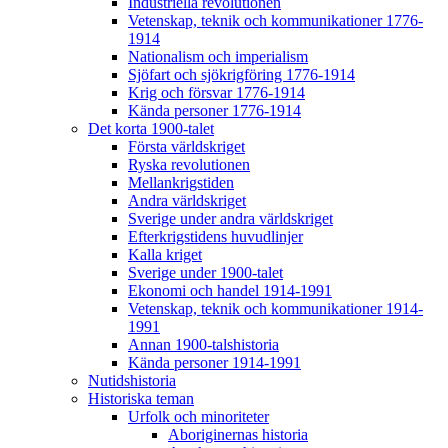
Industriella revolutionen
Vetenskap, teknik och kommunikationer 1776-
1914
Nationalism och imperialism
Sjöfart och sjökrigföring 1776-1914
Krig och försvar 1776-1914
Kända personer 1776-1914
Det korta 1900-talet
Första världskriget
Ryska revolutionen
Mellankrigstiden
Andra världskriget
Sverige under andra världskriget
Efterkrigstidens huvudlinjer
Kalla kriget
Sverige under 1900-talet
Ekonomi och handel 1914-1991
Vetenskap, teknik och kommunikationer 1914-
1991
Annan 1900-talshistoria
Kända personer 1914-1991
Nutidshistoria
Historiska teman
Urfolk och minoriteter
Aboriginernas historia