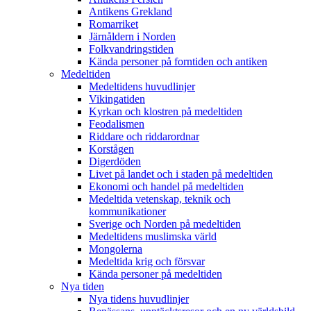
Antikens Grekland
Romarriket
Järnåldern i Norden
Folkvandringstiden
Kända personer på forntiden och antiken
Medeltiden
Medeltidens huvudlinjer
Vikingatiden
Kyrkan och klostren på medeltiden
Feodalismen
Riddare och riddarordnar
Korstågen
Digerdöden
Livet på landet och i staden på medeltiden
Ekonomi och handel på medeltiden
Medeltida vetenskap, teknik och
kommunikationer
Sverige och Norden på medeltiden
Medeltidens muslimska värld
Mongolerna
Medeltida krig och försvar
Kända personer på medeltiden
Nya tiden
Nya tidens huvudlinjer