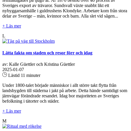
femfaldigades på tjugo år. År 1870 bestod över 40 procent av
Sveriges export av trävaror. Sundsvall växte snabbt likt ett
nybyggarsamhälle i guldrushens Klondyke. Arbetare kom från stora
delar av Sverige – män, kvinnor och barn. Alla slet vid sågen...
+ Läs mer
L
Lätta fakta om staden och resor förr och idag
av: Kalle Güettler och Kristina Güettler
2025-01-07
Lästid 11 minuter
Under 1800-talet började människor i allt större takt flytta från
landsbygden till städerna i jakt på arbete. Detta hände samtidigt som
järnvägar förändrade resandet. Idag bor majoriteten av Sveriges
befolkning i tätorter och städer.
+ Läs mer
M