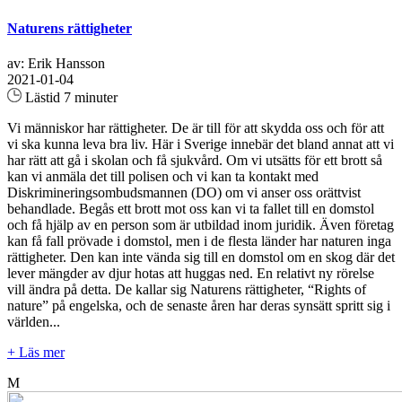
Naturens rättigheter
av: Erik Hansson
2021-01-04
Lästid 7 minuter
Vi människor har rättigheter. De är till för att skydda oss och för att
vi ska kunna leva bra liv. Här i Sverige innebär det bland annat att vi
har rätt att gå i skolan och få sjukvård. Om vi utsätts för ett brott så
kan vi anmäla det till polisen och vi kan ta kontakt med
Diskrimineringsombudsmannen (DO) om vi anser oss orättvist
behandlade. Begås ett brott mot oss kan vi ta fallet till en domstol
och få hjälp av en person som är utbildad inom juridik. Även företag
kan få fall prövade i domstol, men i de flesta länder har naturen inga
rättigheter. Den kan inte vända sig till en domstol om en skog där det
lever mängder av djur hotas att huggas ned. En relativt ny rörelse
vill ändra på detta. De kallar sig Naturens rättigheter, “Rights of
nature” på engelska, och de senaste åren har deras synsätt spritt sig i
världen...
+ Läs mer
M