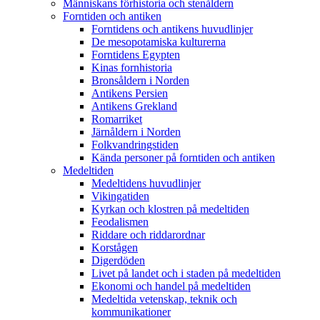
Människans förhistoria och stenåldern
Forntiden och antiken
Forntidens och antikens huvudlinjer
De mesopotamiska kulturerna
Forntidens Egypten
Kinas fornhistoria
Bronsåldern i Norden
Antikens Persien
Antikens Grekland
Romarriket
Järnåldern i Norden
Folkvandringstiden
Kända personer på forntiden och antiken
Medeltiden
Medeltidens huvudlinjer
Vikingatiden
Kyrkan och klostren på medeltiden
Feodalismen
Riddare och riddarordnar
Korstågen
Digerdöden
Livet på landet och i staden på medeltiden
Ekonomi och handel på medeltiden
Medeltida vetenskap, teknik och
kommunikationer