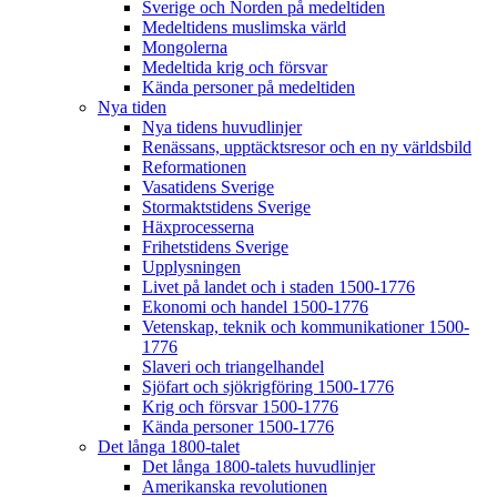
Sverige och Norden på medeltiden
Medeltidens muslimska värld
Mongolerna
Medeltida krig och försvar
Kända personer på medeltiden
Nya tiden
Nya tidens huvudlinjer
Renässans, upptäcktsresor och en ny världsbild
Reformationen
Vasatidens Sverige
Stormaktstidens Sverige
Häxprocesserna
Frihetstidens Sverige
Upplysningen
Livet på landet och i staden 1500-1776
Ekonomi och handel 1500-1776
Vetenskap, teknik och kommunikationer 1500-
1776
Slaveri och triangelhandel
Sjöfart och sjökrigföring 1500-1776
Krig och försvar 1500-1776
Kända personer 1500-1776
Det långa 1800-talet
Det långa 1800-talets huvudlinjer
Amerikanska revolutionen