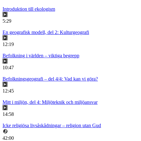
Introduktion till ekologism
5:29
En geografisk modell, del 2: Kulturgeografi
12:19
Befolkning i världen – viktiga begrepp
10:47
Befolkningsgeografi – del 4/4: Vad kan vi göra?
12:45
Mitt i miljön, del 4: Miljöteknik och miljöansvar
14:58
Icke religiösa livsåskådningar – religion utan Gud
42:00