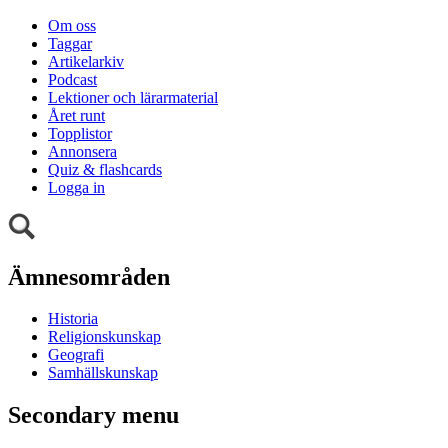
Om oss
Taggar
Artikelarkiv
Podcast
Lektioner och lärarmaterial
Året runt
Topplistor
Annonsera
Quiz & flashcards
Logga in
Ämnesområden
Historia
Religionskunskap
Geografi
Samhällskunskap
Secondary menu