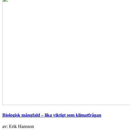
Biologisk mångfald – lika viktigt som klimatfrågan
av: Erik Hansson