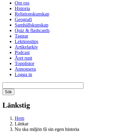
Om oss
Historia
Religionskunskap
Geografi
Samhällskunskap
Quiz & flashcards
Taggar
Lektionstips
Artikelarkiv
Podcast
Året runt
Topplistor
Annonsera
Logga in
Länkstig
Hem
Länkar
Nu ska miljön få sin egen historia