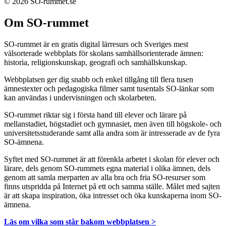
© 2026 SO-rummet.se
Om SO-rummet
SO-rummet är en gratis digital lärresurs och Sveriges mest
välsorterade webbplats för skolans samhällsorienterade ämnen:
historia, religionskunskap, geografi och samhällskunskap.
Webbplatsen ger dig snabb och enkel tillgång till flera tusen
ämnestexter och pedagogiska filmer samt tusentals SO-länkar som
kan användas i undervisningen och skolarbeten.
SO-rummet riktar sig i första hand till elever och lärare på
mellanstadiet, högstadiet och gymnasiet, men även till högskole- och
universitetsstuderande samt alla andra som är intresserade av de fyra
SO-ämnena.
Syftet med SO-rummet är att förenkla arbetet i skolan för elever och
lärare, dels genom SO-rummets egna material i olika ämnen, dels
genom att samla merparten av alla bra och fria SO-resurser som
finns utspridda på Internet på ett och samma ställe. Målet med sajten
är att skapa inspiration, öka intresset och öka kunskaperna inom SO-
ämnena.
Läs om vilka som står bakom webbplatsen >