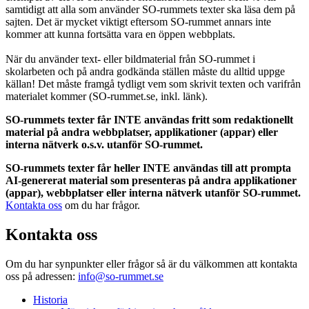
samtidigt att alla som använder SO-rummets texter ska läsa dem på
sajten. Det är mycket viktigt eftersom SO-rummet annars inte
kommer att kunna fortsätta vara en öppen webbplats.
När du använder text- eller bildmaterial från SO-rummet i
skolarbeten och på andra godkända ställen måste du alltid uppge
källan! Det måste framgå tydligt vem som skrivit texten och varifrån
materialet kommer (SO-rummet.se, inkl. länk).
SO-rummets texter får INTE användas fritt som redaktionellt
material på andra webbplatser, applikationer (appar) eller
interna nätverk o.s.v. utanför SO-rummet.
SO-rummets texter får heller INTE användas till att prompta
AI-genererat material som presenteras på andra applikationer
(appar), webbplatser eller interna nätverk utanför SO-rummet.
Kontakta oss
om du har frågor.
Kontakta oss
Om du har synpunkter eller frågor så är du välkommen att kontakta
oss på adressen:
info@so-rummet.se
Historia