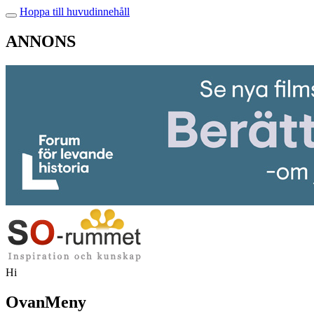
Hoppa till huvudinnehåll
ANNONS
Hi
OvanMeny