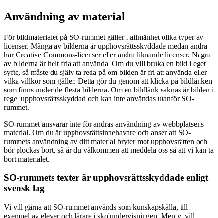
Användning av material
För bildmaterialet på SO-rummet gäller i allmänhet olika typer av
licenser. Många av bilderna är upphovsrättsskyddade medan andra
har Creative Commons-licenser eller andra liknande licenser. Några
av bilderna är helt fria att använda. Om du vill bruka en bild i eget
syfte, så måste du själv ta reda på om bilden är fri att använda eller
vilka villkor som gäller. Detta gör du genom att klicka på bildlänken
som finns under de flesta bilderna. Om en bildlänk saknas är bilden i
regel upphovsrättsskyddad och kan inte användas utanför SO-
rummet.
SO-rummet ansvarar inte för andras användning av webbplatsens
material. Om du är upphovsrättsinnehavare och anser att SO-
rummets användning av ditt material bryter mot upphovsrätten och
bör plockas bort, så är du välkommen att meddela oss så att vi kan ta
bort materialet.
SO-rummets texter är upphovsrättsskyddade enligt
svensk lag
Vi vill gärna att SO-rummet används som kunskapskälla, till
exempel av elever och lärare i skolundervisningen. Men vi vill