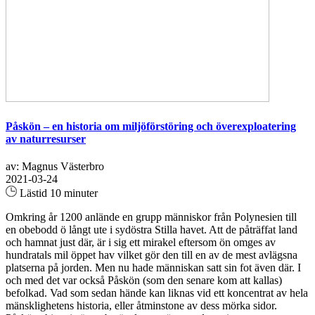
Påskön – en historia om miljöförstöring och överexploatering
av naturresurser
av: Magnus Västerbro
2021-03-24
Lästid 10 minuter
Omkring år 1200 anlände en grupp människor från Polynesien till
en obebodd ö långt ute i sydöstra Stilla havet. Att de påträffat land
och hamnat just där, är i sig ett mirakel eftersom ön omges av
hundratals mil öppet hav vilket gör den till en av de mest avlägsna
platserna på jorden. Men nu hade människan satt sin fot även där. I
och med det var också Påskön (som den senare kom att kallas)
befolkad. Vad som sedan hände kan liknas vid ett koncentrat av hela
mänsklighetens historia, eller åtminstone av dess mörka sidor.