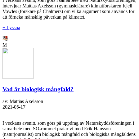
I veckans avsnitt, som görs i samarbete med Naturskyddsföreningen,
intervjuar Mattias Axelsson (gymnasielärare) klimatforskaren Kjell
Vowles (forskare på Chalmers) om vilka argument som används för
att förneka mänsklig påverkan på klimatet.
+ Lyssna
M
Vad är biologisk mångfald?
av: Mattias Axelsson
2021-05-17
I veckans avsnitt, som görs på uppdrag av Naturskyddsföreningen i
samarbete med SO-rummet pratar vi med Erik Hansson
(naturjournalist) om biologisk mångfald och biologiska mångfaldens