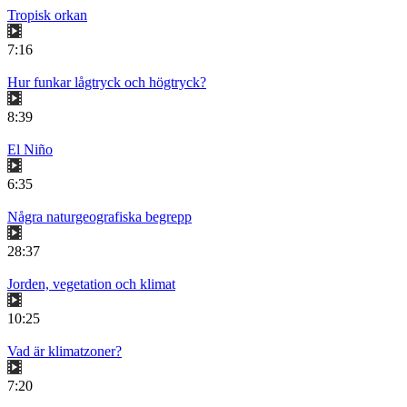
Tropisk orkan
7:16
Hur funkar lågtryck och högtryck?
8:39
El Niño
6:35
Några naturgeografiska begrepp
28:37
Jorden, vegetation och klimat
10:25
Vad är klimatzoner?
7:20