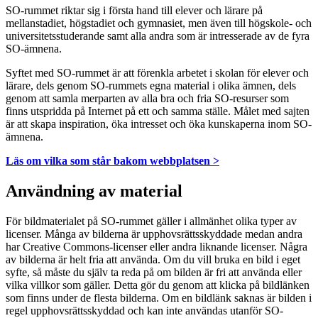
SO-rummet riktar sig i första hand till elever och lärare på
mellanstadiet, högstadiet och gymnasiet, men även till högskole- och
universitetsstuderande samt alla andra som är intresserade av de fyra
SO-ämnena.
Syftet med SO-rummet är att förenkla arbetet i skolan för elever och
lärare, dels genom SO-rummets egna material i olika ämnen, dels
genom att samla merparten av alla bra och fria SO-resurser som
finns utspridda på Internet på ett och samma ställe. Målet med sajten
är att skapa inspiration, öka intresset och öka kunskaperna inom SO-
ämnena.
Läs om vilka som står bakom webbplatsen >
Användning av material
För bildmaterialet på SO-rummet gäller i allmänhet olika typer av
licenser. Många av bilderna är upphovsrättsskyddade medan andra
har Creative Commons-licenser eller andra liknande licenser. Några
av bilderna är helt fria att använda. Om du vill bruka en bild i eget
syfte, så måste du själv ta reda på om bilden är fri att använda eller
vilka villkor som gäller. Detta gör du genom att klicka på bildlänken
som finns under de flesta bilderna. Om en bildlänk saknas är bilden i
regel upphovsrättsskyddad och kan inte användas utanför SO-