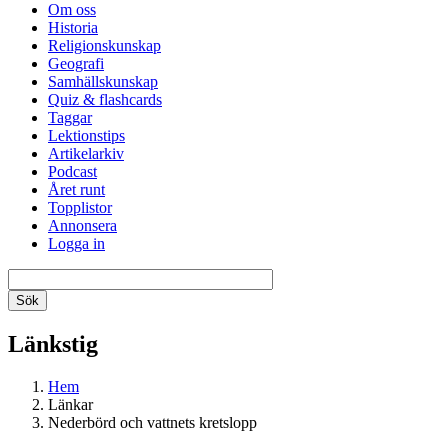
Om oss
Historia
Religionskunskap
Geografi
Samhällskunskap
Quiz & flashcards
Taggar
Lektionstips
Artikelarkiv
Podcast
Året runt
Topplistor
Annonsera
Logga in
Länkstig
Hem
Länkar
Nederbörd och vattnets kretslopp