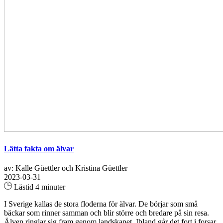
Lätta fakta om älvar
av: Kalle Güettler och Kristina Güettler
2023-03-31
Lästid 4 minuter
I Sverige kallas de stora floderna för älvar. De börjar som små
bäckar som rinner samman och blir större och bredare på sin resa.
Älven ringlar sig fram genom landskapet. Ibland går det fort i forsar