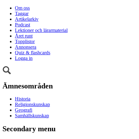
Om oss
Taggar
Artikelarkiv
Podcast
Lektioner och lärarmaterial
Året runt
Topplistor
Annonsera
Quiz & flashcards
Logga in
Ämnesområden
Historia
Religionskunskap
Geografi
Samhällskunskap
Secondary menu