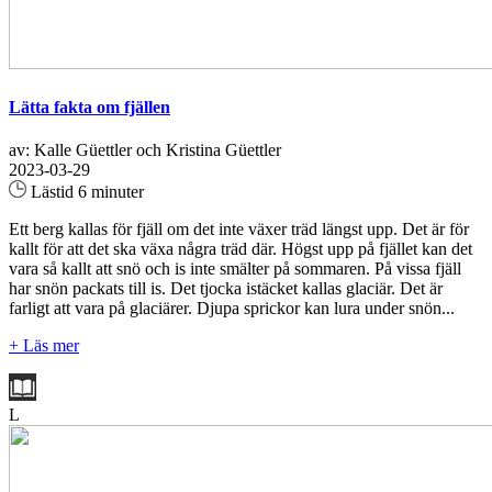
Lätta fakta om fjällen
av: Kalle Güettler och Kristina Güettler
2023-03-29
Lästid 6 minuter
Ett berg kallas för fjäll om det inte växer träd längst upp. Det är för
kallt för att det ska växa några träd där. Högst upp på fjället kan det
vara så kallt att snö och is inte smälter på sommaren. På vissa fjäll
har snön packats till is. Det tjocka istäcket kallas glaciär. Det är
farligt att vara på glaciärer. Djupa sprickor kan lura under snön...
+ Läs mer
L