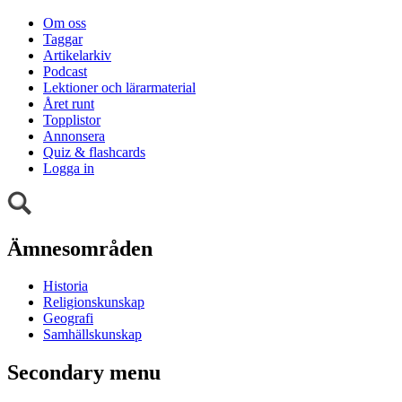
Om oss
Taggar
Artikelarkiv
Podcast
Lektioner och lärarmaterial
Året runt
Topplistor
Annonsera
Quiz & flashcards
Logga in
Ämnesområden
Historia
Religionskunskap
Geografi
Samhällskunskap
Secondary menu