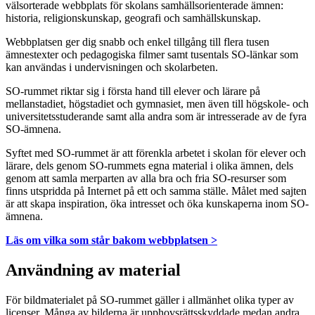
välsorterade webbplats för skolans samhällsorienterade ämnen:
historia, religionskunskap, geografi och samhällskunskap.
Webbplatsen ger dig snabb och enkel tillgång till flera tusen
ämnestexter och pedagogiska filmer samt tusentals SO-länkar som
kan användas i undervisningen och skolarbeten.
SO-rummet riktar sig i första hand till elever och lärare på
mellanstadiet, högstadiet och gymnasiet, men även till högskole- och
universitetsstuderande samt alla andra som är intresserade av de fyra
SO-ämnena.
Syftet med SO-rummet är att förenkla arbetet i skolan för elever och
lärare, dels genom SO-rummets egna material i olika ämnen, dels
genom att samla merparten av alla bra och fria SO-resurser som
finns utspridda på Internet på ett och samma ställe. Målet med sajten
är att skapa inspiration, öka intresset och öka kunskaperna inom SO-
ämnena.
Läs om vilka som står bakom webbplatsen >
Användning av material
För bildmaterialet på SO-rummet gäller i allmänhet olika typer av
licenser. Många av bilderna är upphovsrättsskyddade medan andra