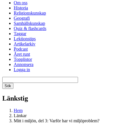
Om oss
Historia
Religionskunskap
Geografi
Samhällskunskap
Quiz & flashcards
Taggar
Lektionstips
Artikelarkiv
Podcast
Året runt
Topplistor
Annonsera
Logga in
Länkstig
Hem
Länkar
Mitt i miljön, del 3: Varför har vi miljöproblem?