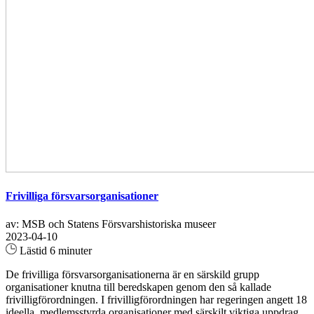
Frivilliga försvarsorganisationer
av: MSB och Statens Försvarshistoriska museer
2023-04-10
Lästid 6 minuter
De frivilliga försvarsorganisationerna är en särskild grupp
organisationer knutna till beredskapen genom den så kallade
frivilligförordningen. I frivilligförordningen har regeringen angett 18
ideella, medlemsstyrda organisationer med särskilt viktiga uppdrag