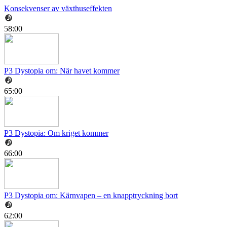
Konsekvenser av växthuseffekten
58:00
P3 Dystopia om: När havet kommer
65:00
P3 Dystopia: Om kriget kommer
66:00
P3 Dystopia om: Kärnvapen – en knapptryckning bort
62:00