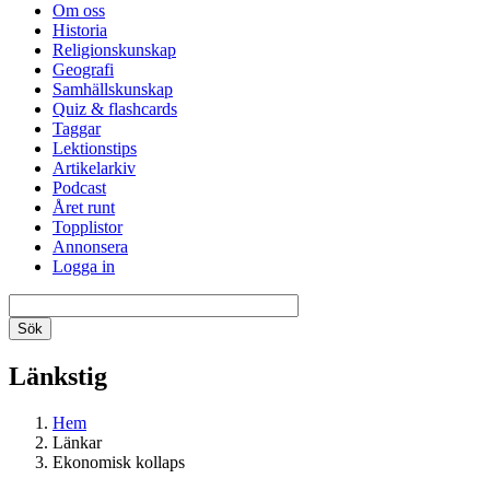
Om oss
Historia
Religionskunskap
Geografi
Samhällskunskap
Quiz & flashcards
Taggar
Lektionstips
Artikelarkiv
Podcast
Året runt
Topplistor
Annonsera
Logga in
Länkstig
Hem
Länkar
Ekonomisk kollaps