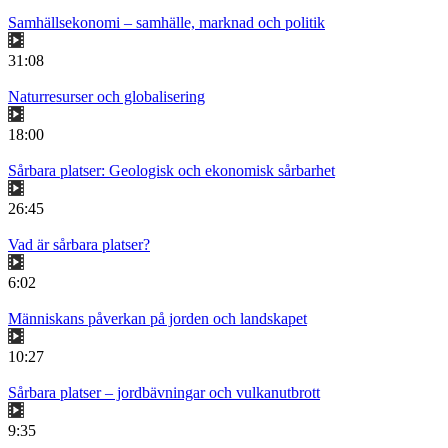
Samhällsekonomi – samhälle, marknad och politik
31:08
Naturresurser och globalisering
18:00
Sårbara platser: Geologisk och ekonomisk sårbarhet
26:45
Vad är sårbara platser?
6:02
Människans påverkan på jorden och landskapet
10:27
Sårbara platser – jordbävningar och vulkanutbrott
9:35