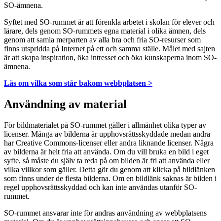
SO-ämnena.
Syftet med SO-rummet är att förenkla arbetet i skolan för elever och
lärare, dels genom SO-rummets egna material i olika ämnen, dels
genom att samla merparten av alla bra och fria SO-resurser som
finns utspridda på Internet på ett och samma ställe. Målet med sajten
är att skapa inspiration, öka intresset och öka kunskaperna inom SO-
ämnena.
Läs om vilka som står bakom webbplatsen >
Användning av material
För bildmaterialet på SO-rummet gäller i allmänhet olika typer av
licenser. Många av bilderna är upphovsrättsskyddade medan andra
har Creative Commons-licenser eller andra liknande licenser. Några
av bilderna är helt fria att använda. Om du vill bruka en bild i eget
syfte, så måste du själv ta reda på om bilden är fri att använda eller
vilka villkor som gäller. Detta gör du genom att klicka på bildlänken
som finns under de flesta bilderna. Om en bildlänk saknas är bilden i
regel upphovsrättsskyddad och kan inte användas utanför SO-
rummet.
SO-rummet ansvarar inte för andras användning av webbplatsens