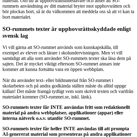
material. Om du är upphovsrättsinnehavare och anser att SO-
rummets användning av ditt material bryter mot upphovsrätten och
bör plockas bort, så är du välkommen att meddela oss så att vi kan ta
bort materialet.
SO-rummets texter är upphovsrättsskyddade enligt
svensk lag
Vi vill gärna att SO-rummet används som kunskapskälla, till
exempel av elever och lärare i skolundervisningen. Men vi vill
samtidigt att alla som använder SO-rummets texter ska läsa dem på
sajten. Det är mycket viktigt eftersom SO-rummet annars inte
kommer att kunna fortsätta vara en öppen webbplats.
När du använder text- eller bildmaterial från SO-rummet i
skolarbeten och på andra godkända ställen måste du alltid uppge
källan! Det måste framgå tydligt vem som skrivit texten och varifrån
materialet kommer (SO-rummet.se, inkl. länk).
SO-rummets texter får INTE användas fritt som redaktionellt
material på andra webbplatser, applikationer (appar) eller
interna nätverk o.s.v. utanför SO-rummet.
SO-rummets texter får heller INTE användas till att prompta
AI-genererat material som presenteras på andra applikationer