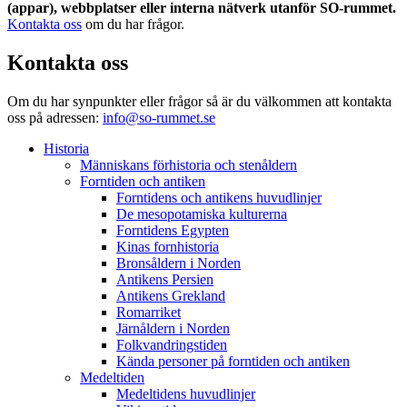
(appar), webbplatser eller interna nätverk utanför SO-rummet.
Kontakta oss
om du har frågor.
Kontakta oss
Om du har synpunkter eller frågor så är du välkommen att kontakta
oss på adressen:
info@so-rummet.se
Historia
Människans förhistoria och stenåldern
Forntiden och antiken
Forntidens och antikens huvudlinjer
De mesopotamiska kulturerna
Forntidens Egypten
Kinas fornhistoria
Bronsåldern i Norden
Antikens Persien
Antikens Grekland
Romarriket
Järnåldern i Norden
Folkvandringstiden
Kända personer på forntiden och antiken
Medeltiden
Medeltidens huvudlinjer