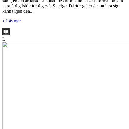
sann, en del är falsk, så kallad desinformation. Desinformation kan
vara farlig både för dig och Sverige. Därför gäller det att lära sig
känna igen den...
+ Läs mer
L