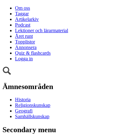
Om oss
Taggar
Artikelarkiv
Podcast
Lektioner och lärarmaterial
Året runt
Topplistor
Annonsera
Quiz & flashcards
Logga in
Ämnesområden
Historia
Religionskunskap
Geografi
Samhällskunskap
Secondary menu