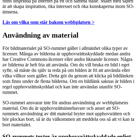
finns utspridda på Internet på ett och samma ställe. Målet med sajten
är att skapa inspiration, öka intresset och öka kunskaperna inom SO-
ämnena.
Läs om vilka som står bakom webbplatsen >
Användning av material
För bildmaterialet på SO-rummet gäller i allmänhet olika typer av
licenser. Många av bilderna är upphovsrättsskyddade medan andra
har Creative Commons-licenser eller andra liknande licenser. Några
av bilderna är helt fria att använda. Om du vill bruka en bild i eget
syfte, så måste du själv ta reda på om bilden är fri att använda eller
vilka villkor som gäller. Detta gör du genom att klicka på bildlänken
som finns under de flesta bilderna. Om en bildlänk saknas är bilden i
regel upphovsrättsskyddad och kan inte användas utanför SO-
rummet.
SO-rummet ansvarar inte för andras användning av webbplatsens
material. Om du är upphovsrättsinnehavare och anser att SO-
rummets användning av ditt material bryter mot upphovsrätten och
bör plockas bort, så är du välkommen att meddela oss så att vi kan ta
bort materialet.
SO-rummets texter är upphovsrättsskyddade enligt