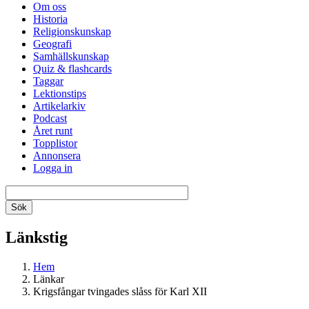
Om oss
Historia
Religionskunskap
Geografi
Samhällskunskap
Quiz & flashcards
Taggar
Lektionstips
Artikelarkiv
Podcast
Året runt
Topplistor
Annonsera
Logga in
Länkstig
Hem
Länkar
Krigsfångar tvingades slåss för Karl XII