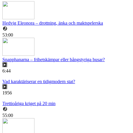
Hedvig Eleonora – drottning, änka och maktspelerska
53:00
Snapphanarna – frihetskämpar eller bångstyriga busar?
6:44
Vad karaktäriserar en tidigmodern stat?
1956
Trettioåriga kriget på 20 min
55:00