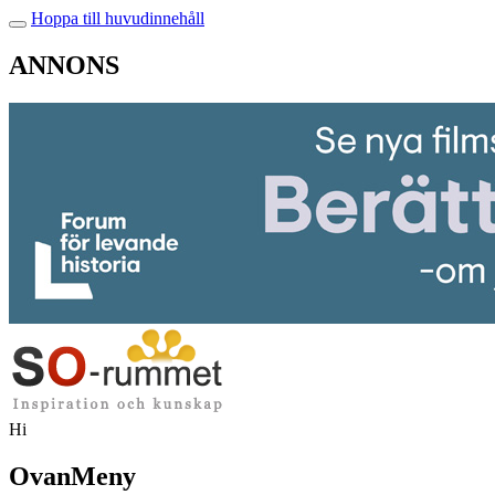
Hoppa till huvudinnehåll
ANNONS
Hi
OvanMeny