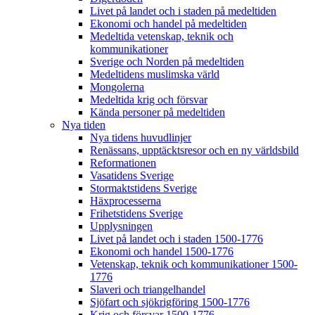
Livet på landet och i staden på medeltiden
Ekonomi och handel på medeltiden
Medeltida vetenskap, teknik och
kommunikationer
Sverige och Norden på medeltiden
Medeltidens muslimska värld
Mongolerna
Medeltida krig och försvar
Kända personer på medeltiden
Nya tiden
Nya tidens huvudlinjer
Renässans, upptäcktsresor och en ny världsbild
Reformationen
Vasatidens Sverige
Stormaktstidens Sverige
Häxprocesserna
Frihetstidens Sverige
Upplysningen
Livet på landet och i staden 1500-1776
Ekonomi och handel 1500-1776
Vetenskap, teknik och kommunikationer 1500-
1776
Slaveri och triangelhandel
Sjöfart och sjökrigföring 1500-1776
Krig och försvar 1500-1776