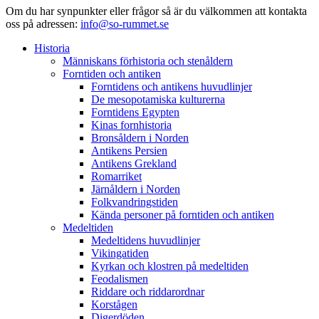
Om du har synpunkter eller frågor så är du välkommen att kontakta
oss på adressen:
info@so-rummet.se
Historia
Människans förhistoria och stenåldern
Forntiden och antiken
Forntidens och antikens huvudlinjer
De mesopotamiska kulturerna
Forntidens Egypten
Kinas fornhistoria
Bronsåldern i Norden
Antikens Persien
Antikens Grekland
Romarriket
Järnåldern i Norden
Folkvandringstiden
Kända personer på forntiden och antiken
Medeltiden
Medeltidens huvudlinjer
Vikingatiden
Kyrkan och klostren på medeltiden
Feodalismen
Riddare och riddarordnar
Korstågen
Digerdöden