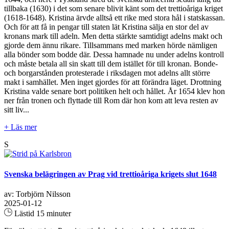
tillbaka (1630) i det som senare blivit känt som det trettioåriga kriget
(1618-1648). Kristina ärvde alltså ett rike med stora hål i statskassan.
Och för att få in pengar till staten lät Kristina sälja en stor del av
kronans mark till adeln. Men detta stärkte samtidigt adelns makt och
gjorde dem ännu rikare. Tillsammans med marken hörde nämligen
alla bönder som bodde där. Dessa hamnade nu under adelns kontroll
och måste betala all sin skatt till dem istället för till kronan. Bonde-
och borgarstånden protesterade i riksdagen mot adelns allt större
makt i samhället. Men inget gjordes för att förändra läget. Drottning
Kristina valde senare bort politiken helt och hållet. År 1654 klev hon
ner från tronen och flyttade till Rom där hon kom att leva resten av
sitt liv...
+ Läs mer
S
Svenska belägringen av Prag vid trettioåriga krigets slut 1648
av: Torbjörn Nilsson
2025-01-12
Lästid 15 minuter