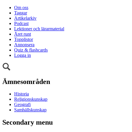
Om oss
Taggar
Artikelarkiv
Podcast
Lektioner och lärarmaterial
Året runt
Topplistor
Annonsera
Quiz & flashcards
Logga in
Ämnesområden
Historia
Religionskunskap
Geografi
Samhällskunskap
Secondary menu