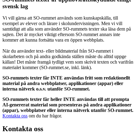
svensk lag
Vi vill gärna att SO-rummet används som kunskapskälla, till
exempel av elever och lärare i skolundervisningen. Men vi vill
samtidigt att alla som använder SO-rummets texter ska läsa dem på
sajten. Det är mycket viktigt eftersom SO-rummet annars inte
kommer att kunna fortsätta vara en öppen webbplats.
När du använder text- eller bildmaterial från SO-rummet i
skolarbeten och på andra godkända ställen måste du alltid uppge
källan! Det måste framgå tydligt vem som skrivit texten och varifrån
materialet kommer (SO-rummet.se, inkl. länk).
SO-rummets texter får INTE användas fritt som redaktionellt
material på andra webbplatser, applikationer (appar) eller
interna nätverk o.s.v. utanför SO-rummet.
SO-rummets texter får heller INTE användas till att prompta
AI-genererat material som presenteras på andra applikationer
(appar), webbplatser eller interna nätverk utanför SO-rummet.
Kontakta oss
om du har frågor.
Kontakta oss