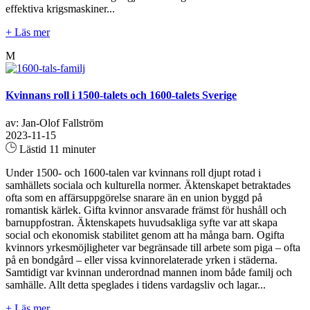
effektiva krigsmaskiner...
+ Läs mer
M
Kvinnans roll i 1500-talets och 1600-talets Sverige
av: Jan-Olof Fallström
2023-11-15
Lästid 11 minuter
Under 1500- och 1600-talen var kvinnans roll djupt rotad i
samhällets sociala och kulturella normer. Äktenskapet betraktades
ofta som en affärsuppgörelse snarare än en union byggd på
romantisk kärlek. Gifta kvinnor ansvarade främst för hushåll och
barnuppfostran. Äktenskapets huvudsakliga syfte var att skapa
social och ekonomisk stabilitet genom att ha många barn. Ogifta
kvinnors yrkesmöjligheter var begränsade till arbete som piga – ofta
på en bondgård – eller vissa kvinnorelaterade yrken i städerna.
Samtidigt var kvinnan underordnad mannen inom både familj och
samhälle. Allt detta speglades i tidens vardagsliv och lagar...
+ Läs mer