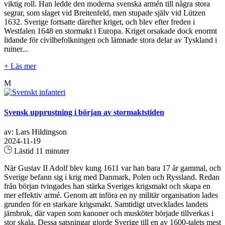
viktig roll. Han ledde den moderna svenska armén till några stora
segrar, som slaget vid Breitenfeld, men stupade själv vid Lützen
1632. Sverige fortsatte därefter kriget, och blev efter freden i
Westfalen 1648 en stormakt i Europa. Kriget orsakade dock enormt
lidande för civilbefolkningen och lämnade stora delar av Tyskland i
ruiner...
+ Läs mer
M
Svensk upprustning i början av stormaktstiden
av: Lars Hildingson
2024-11-19
Lästid 11 minuter
När Gustav II Adolf blev kung 1611 var han bara 17 år gammal, och
Sverige befann sig i krig med Danmark, Polen och Ryssland. Redan
från början tvingades han stärka Sveriges krigsmakt och skapa en
mer effektiv armé. Genom att införa en ny militär organisation lades
grunden för en starkare krigsmakt. Samtidigt utvecklades landets
järnbruk, där vapen som kanoner och musköter började tillverkas i
stor skala. Dessa satsningar gjorde Sverige till en av 1600-talets mest