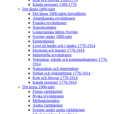
Kända personer 1500-1776
Det långa 1800-talet
Det långa 1800-talets huvudlinjer
Amerikanska revolutionen
Franska revolutionen
Napoleontiden
Gustavianska tidens Sverige
Sverige under 1800-talet
Emigrationen
Livet på landet och i staden 1776-1914
Ekonomi och handel 1776-1914
Industriella revolutionen
Vetenskap, teknik och kommunikationer 1776-
1914
Nationalism och imperialism
Sjöfart och sjökrigföring 1776-1914
Krig och försvar 1776-1914
Kända personer 1776-1914
Det korta 1900-talet
Första världskriget
Ryska revolutionen
Mellankrigstiden
Andra världskriget
Sverige under andra världskriget