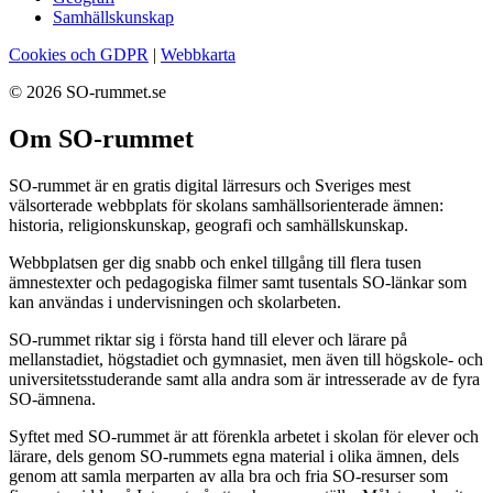
Samhällskunskap
Cookies och GDPR
|
Webbkarta
© 2026 SO-rummet.se
Om SO-rummet
SO-rummet är en gratis digital lärresurs och Sveriges mest
välsorterade webbplats för skolans samhällsorienterade ämnen:
historia, religionskunskap, geografi och samhällskunskap.
Webbplatsen ger dig snabb och enkel tillgång till flera tusen
ämnestexter och pedagogiska filmer samt tusentals SO-länkar som
kan användas i undervisningen och skolarbeten.
SO-rummet riktar sig i första hand till elever och lärare på
mellanstadiet, högstadiet och gymnasiet, men även till högskole- och
universitetsstuderande samt alla andra som är intresserade av de fyra
SO-ämnena.
Syftet med SO-rummet är att förenkla arbetet i skolan för elever och
lärare, dels genom SO-rummets egna material i olika ämnen, dels
genom att samla merparten av alla bra och fria SO-resurser som