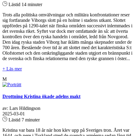
Lästid 14 minuter
Trots alla politiska omvälvningar och militära konfrontationer reser
sig fortfarande Viborgs slott på en holme i stadens utkant. Slottet
uppfördes på 1290-talet när finska områden successivt inlemmades i
det svenska riket. Syftet var dock mer omfattande än så: att överta
kontrollen över den ryska handeln i området, ledd från Novgorod.
Den idag ryska staden Viborg har iklätts många skepnader under de
700 åren. Bestående över tid är att slottet med det karakteristiska S:t
Olofstornet och den omkringliggande staden utgjort en brännpunkt i
de svenska och finska relationerna med den ryske grannen i öster...
+ Läs mer
M
Drottning Kristina ökade adelns makt
av: Lars Hildingson
2025-03-01
Lästid 7 minuter
Kristina var bara 18 år när hon klev upp på Sveriges tron. Året var
1644, och nere i Tyskland stred de svenska arméerna sedan lång tid