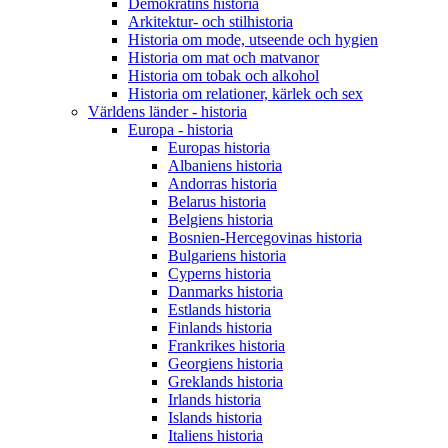
Demokratins historia
Arkitektur- och stilhistoria
Historia om mode, utseende och hygien
Historia om mat och matvanor
Historia om tobak och alkohol
Historia om relationer, kärlek och sex
Världens länder - historia
Europa - historia
Europas historia
Albaniens historia
Andorras historia
Belarus historia
Belgiens historia
Bosnien-Hercegovinas historia
Bulgariens historia
Cyperns historia
Danmarks historia
Estlands historia
Finlands historia
Frankrikes historia
Georgiens historia
Greklands historia
Irlands historia
Islands historia
Italiens historia