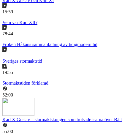
Karl X Gustav och Karl XI
15:59
Vem var Karl XII?
78:44
Fröken Håkans sammanfattning av tidigmodern tid
Sveriges stormaktstid
19:55
Stormaktstiden förklarad
52:00
Karl X Gustav – stormaktskungen som trotsade isarna över Bält
55:00