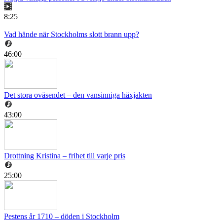
8:25
Vad hände när Stockholms slott brann upp?
46:00
Det stora oväsendet – den vansinniga häxjakten
43:00
Drottning Kristina – frihet till varje pris
25:00
Pestens år 1710 – döden i Stockholm