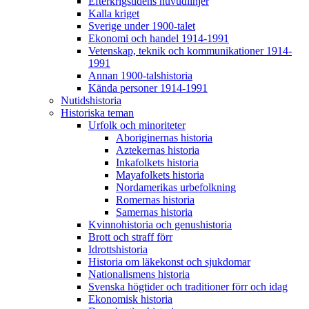
Efterkrigstidens huvudlinjer
Kalla kriget
Sverige under 1900-talet
Ekonomi och handel 1914-1991
Vetenskap, teknik och kommunikationer 1914-
1991
Annan 1900-talshistoria
Kända personer 1914-1991
Nutidshistoria
Historiska teman
Urfolk och minoriteter
Aboriginernas historia
Aztekernas historia
Inkafolkets historia
Mayafolkets historia
Nordamerikas urbefolkning
Romernas historia
Samernas historia
Kvinnohistoria och genushistoria
Brott och straff förr
Idrottshistoria
Historia om läkekonst och sjukdomar
Nationalismens historia
Svenska högtider och traditioner förr och idag
Ekonomisk historia