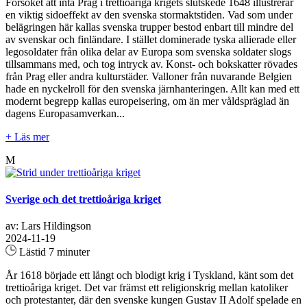
Försöket att inta Prag i trettioåriga krigets slutskede 1648 illustrerar
en viktig sidoeffekt av den svenska stormaktstiden. Vad som under
belägringen här kallas svenska trupper bestod enbart till mindre del
av svenskar och finländare. I stället dominerade tyska allierade eller
legosoldater från olika delar av Europa som svenska soldater slogs
tillsammans med, och tog intryck av. Konst- och bokskatter rövades
från Prag eller andra kulturstäder. Valloner från nuvarande Belgien
hade en nyckelroll för den svenska järnhanteringen. Allt kan med ett
modernt begrepp kallas europeisering, om än mer våldspräglad än
dagens Europasamverkan...
+ Läs mer
M
Sverige och det trettioåriga kriget
av: Lars Hildingson
2024-11-19
Lästid 7 minuter
År 1618 började ett långt och blodigt krig i Tyskland, känt som det
trettioåriga kriget. Det var främst ett religionskrig mellan katoliker
och protestanter, där den svenske kungen Gustav II Adolf spelade en