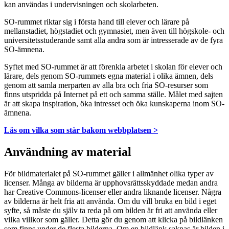
kan användas i undervisningen och skolarbeten.
SO-rummet riktar sig i första hand till elever och lärare på
mellanstadiet, högstadiet och gymnasiet, men även till högskole- och
universitetsstuderande samt alla andra som är intresserade av de fyra
SO-ämnena.
Syftet med SO-rummet är att förenkla arbetet i skolan för elever och
lärare, dels genom SO-rummets egna material i olika ämnen, dels
genom att samla merparten av alla bra och fria SO-resurser som
finns utspridda på Internet på ett och samma ställe. Målet med sajten
är att skapa inspiration, öka intresset och öka kunskaperna inom SO-
ämnena.
Läs om vilka som står bakom webbplatsen >
Användning av material
För bildmaterialet på SO-rummet gäller i allmänhet olika typer av
licenser. Många av bilderna är upphovsrättsskyddade medan andra
har Creative Commons-licenser eller andra liknande licenser. Några
av bilderna är helt fria att använda. Om du vill bruka en bild i eget
syfte, så måste du själv ta reda på om bilden är fri att använda eller
vilka villkor som gäller. Detta gör du genom att klicka på bildlänken
som finns under de flesta bilderna. Om en bildlänk saknas är bilden i