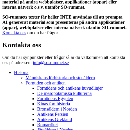
material på andra webbplatser, applikationer (appar) eller
interna nätverk o.s.v. utanför SO-rummet.
SO-rummets texter får heller INTE användas till att prompta
AI-genererat material som presenteras på andra applikationer
(appar), webbplatser eller interna nätverk utanför SO-rummet.
Kontakta oss
om du har frågor.
Kontakta oss
Om du har synpunkter eller frågor så är du välkommen att kontakta
oss på adressen:
info@so-rummet.se
Historia
Människans förhistoria och stenåldern
Forntiden och antiken
Forntidens och antikens huvudlinjer
De mesopotamiska kulturerna
Forntidens Egypten
Kinas fornhistoria
Bronsåldern i Norden
Antikens Persien
Antikens Grekland
Romarriket
Järnåldern i Norden