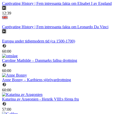
Captivating History | Fem intressanta fakta om Elisabet I av England
12:39
Captivating History | Fem intressanta fakta om Leonardo Da Vinci
Europa under tidigmodern tid (ca 1500-1700)
60:00
Caroline Mathilde – Danmarks fallna drottning
60:00
Anne Bonny – Karibiens sjörövardrottning
60:00
Katarina av Aragonien - Henrik VIII:s första fru
57:00