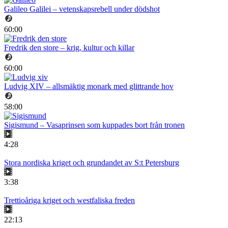
Galileo Galilei – vetenskapsrebell under dödshot
60:00
Fredrik den store – krig, kultur och killar
60:00
Ludvig XIV – allsmäktig monark med glittrande hov
58:00
Sigismund – Vasaprinsen som kuppades bort från tronen
4:28
Stora nordiska kriget och grundandet av S:t Petersburg
3:38
Trettioåriga kriget och westfaliska freden
22:13