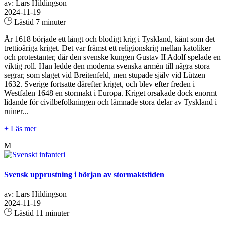
av: Lars Hildingson
2024-11-19
Lästid 7 minuter
År 1618 började ett långt och blodigt krig i Tyskland, känt som det
trettioåriga kriget. Det var främst ett religionskrig mellan katoliker
och protestanter, där den svenske kungen Gustav II Adolf spelade en
viktig roll. Han ledde den moderna svenska armén till några stora
segrar, som slaget vid Breitenfeld, men stupade själv vid Lützen
1632. Sverige fortsatte därefter kriget, och blev efter freden i
Westfalen 1648 en stormakt i Europa. Kriget orsakade dock enormt
lidande för civilbefolkningen och lämnade stora delar av Tyskland i
ruiner...
+ Läs mer
M
Svensk upprustning i början av stormaktstiden
av: Lars Hildingson
2024-11-19
Lästid 11 minuter