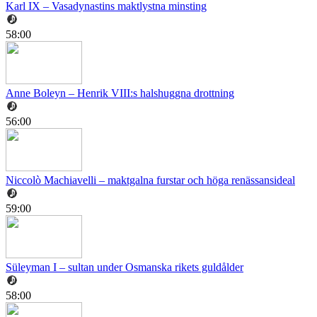
Karl IX – Vasadynastins maktlystna minsting
58:00
Anne Boleyn – Henrik VIII:s halshuggna drottning
56:00
Niccolò Machiavelli – maktgalna furstar och höga renässansideal
59:00
Süleyman I – sultan under Osmanska rikets guldålder
58:00