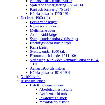
Nationalism och imperialism
Sjöfart och sjökrigföring 1776-1914
Krig och försvar 1776-1914
Kända personer 1776-1914
Det korta 1900-talet
Första världskriget
Ryska revolutionen
Mellankrigstiden
Andra världskriget
Sverige under andra världskriget
Efterkrigstidens huvudlinjer
Kalla kriget
Sverige under 1900-talet
Ekonomi och handel 1914-1991
Vetenskap, teknik och kommunikationer 1914-
1991
Annan 1900-talshistoria
Kända personer 1914-1991
Nutidshistoria
Historiska teman
Urfolk och minoriteter
Aboriginernas historia
Aztekernas historia
Inkafolkets historia
Mayafolkets historia