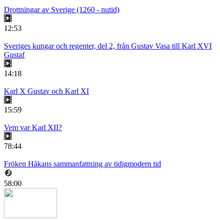
Drottningar av Sverige (1260 - nutid)
12:53
Sveriges kungar och regenter, del 2, från Gustav Vasa till Karl XVI
Gustaf
14:18
Karl X Gustav och Karl XI
15:59
Vem var Karl XII?
78:44
Fröken Håkans sammanfattning av tidigmodern tid
58:00