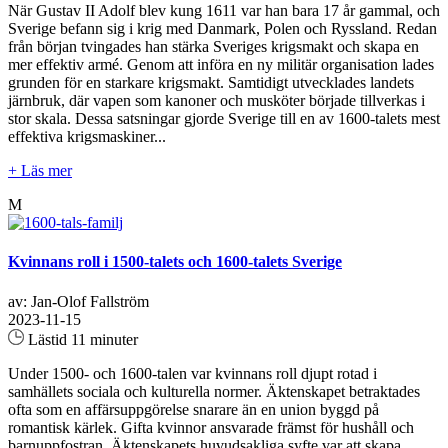
När Gustav II Adolf blev kung 1611 var han bara 17 år gammal, och
Sverige befann sig i krig med Danmark, Polen och Ryssland. Redan
från början tvingades han stärka Sveriges krigsmakt och skapa en
mer effektiv armé. Genom att införa en ny militär organisation lades
grunden för en starkare krigsmakt. Samtidigt utvecklades landets
järnbruk, där vapen som kanoner och musköter började tillverkas i
stor skala. Dessa satsningar gjorde Sverige till en av 1600-talets mest
effektiva krigsmaskiner...
+ Läs mer
M
Kvinnans roll i 1500-talets och 1600-talets Sverige
av: Jan-Olof Fallström
2023-11-15
Lästid 11 minuter
Under 1500- och 1600-talen var kvinnans roll djupt rotad i
samhällets sociala och kulturella normer. Äktenskapet betraktades
ofta som en affärsuppgörelse snarare än en union byggd på
romantisk kärlek. Gifta kvinnor ansvarade främst för hushåll och
barnuppfostran. Äktenskapets huvudsakliga syfte var att skapa