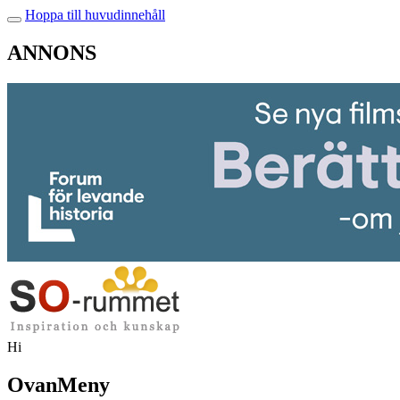
Hoppa till huvudinnehåll
ANNONS
Hi
OvanMeny