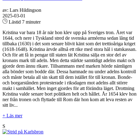
av: Lars Hildingson
2025-03-01
Lästid 7 minuter
Kristina var bara 18 år när hon klev upp på Sveriges tron. Året var
1644, och nere i Tyskland stred de svenska arméerna sedan lång tid
tillbaka (1630) i det som senare blivit känt som det trettioåriga kriget
(1618-1648). Kristina ärvde alltså ett rike med stora hål i statskassan.
Och för att få in pengar till staten lät Kristina sälja en stor del av
kronans mark till adeln. Men detta stärkte samtidigt adelns makt och
gjorde dem ännu rikare. Tillsammans med marken hörde nämligen
alla bönder som bodde där. Dessa hamnade nu under adelns kontroll
och måste betala all sin skatt till dem istället för till kronan. Bonde-
och borgarstånden protesterade i riksdagen mot adelns allt större
makt i samhället. Men inget gjordes för att förändra läget. Drottning
Kristina valde senare bort politiken helt och hållet. År 1654 klev hon
ner från tronen och flyttade till Rom där hon kom att leva resten av
sitt liv...
+ Läs mer
S