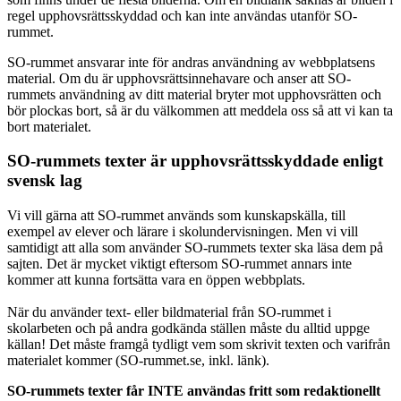
regel upphovsrättsskyddad och kan inte användas utanför SO-
rummet.
SO-rummet ansvarar inte för andras användning av webbplatsens
material. Om du är upphovsrättsinnehavare och anser att SO-
rummets användning av ditt material bryter mot upphovsrätten och
bör plockas bort, så är du välkommen att meddela oss så att vi kan ta
bort materialet.
SO-rummets texter är upphovsrättsskyddade enligt
svensk lag
Vi vill gärna att SO-rummet används som kunskapskälla, till
exempel av elever och lärare i skolundervisningen. Men vi vill
samtidigt att alla som använder SO-rummets texter ska läsa dem på
sajten. Det är mycket viktigt eftersom SO-rummet annars inte
kommer att kunna fortsätta vara en öppen webbplats.
När du använder text- eller bildmaterial från SO-rummet i
skolarbeten och på andra godkända ställen måste du alltid uppge
källan! Det måste framgå tydligt vem som skrivit texten och varifrån
materialet kommer (SO-rummet.se, inkl. länk).
SO-rummets texter får INTE användas fritt som redaktionellt