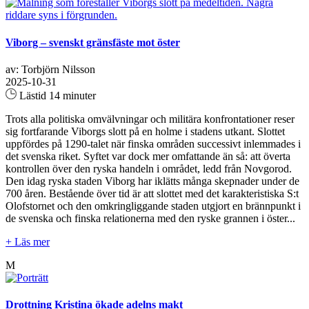
Viborg – svenskt gränsfäste mot öster
av: Torbjörn Nilsson
2025-10-31
Lästid 14 minuter
Trots alla politiska omvälvningar och militära konfrontationer reser
sig fortfarande Viborgs slott på en holme i stadens utkant. Slottet
uppfördes på 1290-talet när finska områden successivt inlemmades i
det svenska riket. Syftet var dock mer omfattande än så: att överta
kontrollen över den ryska handeln i området, ledd från Novgorod.
Den idag ryska staden Viborg har iklätts många skepnader under de
700 åren. Bestående över tid är att slottet med det karakteristiska S:t
Olofstornet och den omkringliggande staden utgjort en brännpunkt i
de svenska och finska relationerna med den ryske grannen i öster...
+ Läs mer
M
Drottning Kristina ökade adelns makt