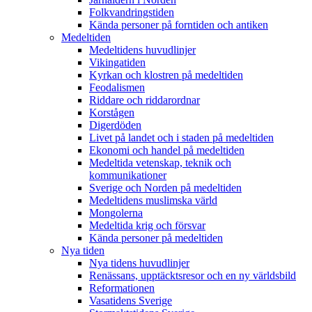
Folkvandringstiden
Kända personer på forntiden och antiken
Medeltiden
Medeltidens huvudlinjer
Vikingatiden
Kyrkan och klostren på medeltiden
Feodalismen
Riddare och riddarordnar
Korstågen
Digerdöden
Livet på landet och i staden på medeltiden
Ekonomi och handel på medeltiden
Medeltida vetenskap, teknik och
kommunikationer
Sverige och Norden på medeltiden
Medeltidens muslimska värld
Mongolerna
Medeltida krig och försvar
Kända personer på medeltiden
Nya tiden
Nya tidens huvudlinjer
Renässans, upptäcktsresor och en ny världsbild
Reformationen
Vasatidens Sverige