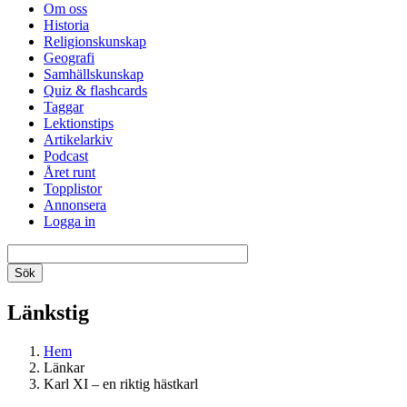
Om oss
Historia
Religionskunskap
Geografi
Samhällskunskap
Quiz & flashcards
Taggar
Lektionstips
Artikelarkiv
Podcast
Året runt
Topplistor
Annonsera
Logga in
Länkstig
Hem
Länkar
Karl XI – en riktig hästkarl