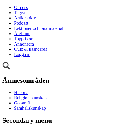
Om oss
Taggar
Artikelarkiv
Podcast
Lektioner och lärarmaterial
Året runt
Topplistor
Annonsera
Quiz & flashcards
Logga in
Ämnesområden
Historia
Religionskunskap
Geografi
Samhällskunskap
Secondary menu