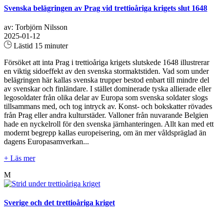
Svenska belägringen av Prag vid trettioåriga krigets slut 1648
av: Torbjörn Nilsson
2025-01-12
Lästid 15 minuter
Försöket att inta Prag i trettioåriga krigets slutskede 1648 illustrerar
en viktig sidoeffekt av den svenska stormaktstiden. Vad som under
belägringen här kallas svenska trupper bestod enbart till mindre del
av svenskar och finländare. I stället dominerade tyska allierade eller
legosoldater från olika delar av Europa som svenska soldater slogs
tillsammans med, och tog intryck av. Konst- och bokskatter rövades
från Prag eller andra kulturstäder. Valloner från nuvarande Belgien
hade en nyckelroll för den svenska järnhanteringen. Allt kan med ett
modernt begrepp kallas europeisering, om än mer våldspräglad än
dagens Europasamverkan...
+ Läs mer
M
Sverige och det trettioåriga kriget