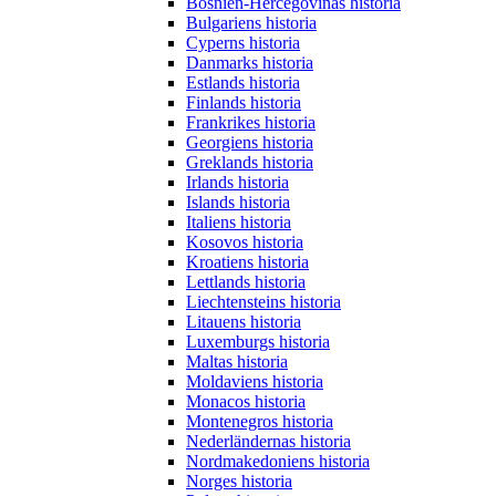
Bosnien-Hercegovinas historia
Bulgariens historia
Cyperns historia
Danmarks historia
Estlands historia
Finlands historia
Frankrikes historia
Georgiens historia
Greklands historia
Irlands historia
Islands historia
Italiens historia
Kosovos historia
Kroatiens historia
Lettlands historia
Liechtensteins historia
Litauens historia
Luxemburgs historia
Maltas historia
Moldaviens historia
Monacos historia
Montenegros historia
Nederländernas historia
Nordmakedoniens historia
Norges historia