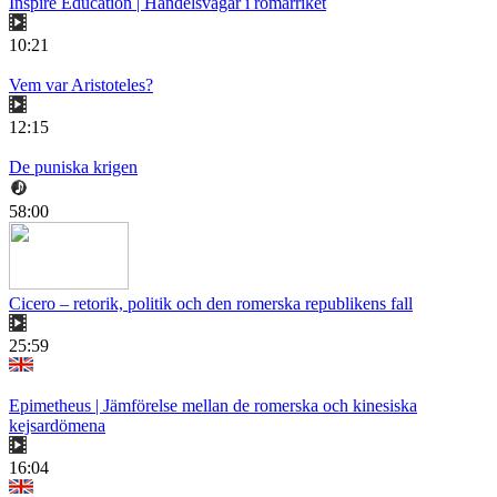
Inspire Education | Handelsvägar i romarriket
10:21
Vem var Aristoteles?
12:15
De puniska krigen
58:00
Cicero – retorik, politik och den romerska republikens fall
25:59
Epimetheus | Jämförelse mellan de romerska och kinesiska
kejsardömena
16:04