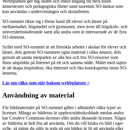
Webbplatsen ger dig snabb och enkel tillgång till flera tusen
ämnestexter och pedagogiska filmer samt tusentals SO-länkar som
kan användas i undervisningen och skolarbeten.
SO-rummet riktar sig i första hand till elever och lärare på
mellanstadiet, högstadiet och gymnasiet, men även till högskole- och
universitetsstuderande samt alla andra som är intresserade av de fyra
SO-ämnena.
Syftet med SO-rummet är att förenkla arbetet i skolan för elever och
lärare, dels genom SO-rummets egna material i olika ämnen, dels
genom att samla merparten av alla bra och fria SO-resurser som
finns utspridda på Internet på ett och samma ställe. Målet med sajten
är att skapa inspiration, öka intresset och öka kunskaperna inom SO-
ämnena.
Läs om vilka som står bakom webbplatsen >
Användning av material
För bildmaterialet på SO-rummet gäller i allmänhet olika typer av
licenser. Många av bilderna är upphovsrättsskyddade medan andra
har Creative Commons-licenser eller andra liknande licenser. Några
av bilderna är helt fria att använda. Om du vill bruka en bild i eget
syfte, så måste du själv ta reda på om bilden är fri att använda eller