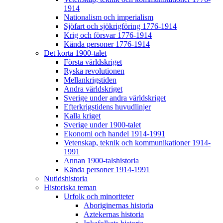
1914
Nationalism och imperialism
Sjöfart och sjökrigföring 1776-1914
Krig och försvar 1776-1914
Kända personer 1776-1914
Det korta 1900-talet
Första världskriget
Ryska revolutionen
Mellankrigstiden
Andra världskriget
Sverige under andra världskriget
Efterkrigstidens huvudlinjer
Kalla kriget
Sverige under 1900-talet
Ekonomi och handel 1914-1991
Vetenskap, teknik och kommunikationer 1914-
1991
Annan 1900-talshistoria
Kända personer 1914-1991
Nutidshistoria
Historiska teman
Urfolk och minoriteter
Aboriginernas historia
Aztekernas historia