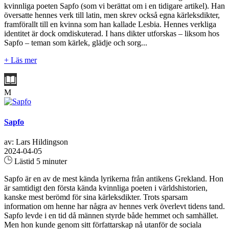
kvinnliga poeten Sapfo (som vi berättat om i en tidigare artikel). Han
översatte hennes verk till latin, men skrev också egna kärleksdikter,
framförallt till en kvinna som han kallade Lesbia. Hennes verkliga
identitet är dock omdiskuterad. I hans dikter utforskas – liksom hos
Sapfo – teman som kärlek, glädje och sorg...
+ Läs mer
M
Sapfo
av: Lars Hildingson
2024-04-05
Lästid 5 minuter
Sapfo är en av de mest kända lyrikerna från antikens Grekland. Hon
är samtidigt den första kända kvinnliga poeten i världshistorien,
kanske mest berömd för sina kärleksdikter. Trots sparsam
information om henne har några av hennes verk överlevt tidens tand.
Sapfo levde i en tid då männen styrde både hemmet och samhället.
Men hon kunde genom sitt författarskap nå utanför de sociala