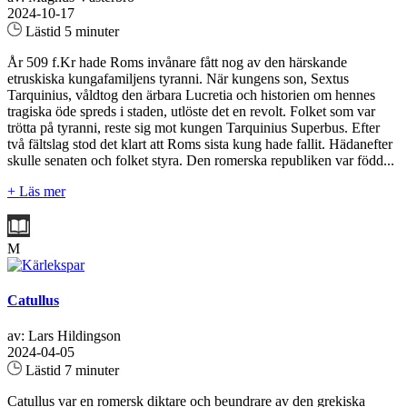
2024-10-17
Lästid 5 minuter
År 509 f.Kr hade Roms invånare fått nog av den härskande
etruskiska kungafamiljens tyranni. När kungens son, Sextus
Tarquinius, våldtog den ärbara Lucretia och historien om hennes
tragiska öde spreds i staden, utlöste det en revolt. Folket som var
trötta på tyranni, reste sig mot kungen Tarquinius Superbus. Efter
två fältslag stod det klart att Roms sista kung hade fallit. Hädanefter
skulle senaten och folket styra. Den romerska republiken var född...
+ Läs mer
M
Catullus
av: Lars Hildingson
2024-04-05
Lästid 7 minuter
Catullus var en romersk diktare och beundrare av den grekiska