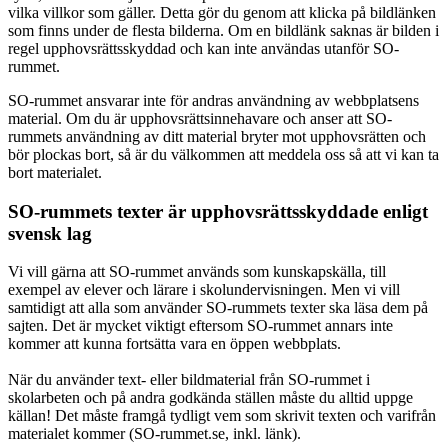
vilka villkor som gäller. Detta gör du genom att klicka på bildlänken
som finns under de flesta bilderna. Om en bildlänk saknas är bilden i
regel upphovsrättsskyddad och kan inte användas utanför SO-
rummet.
SO-rummet ansvarar inte för andras användning av webbplatsens
material. Om du är upphovsrättsinnehavare och anser att SO-
rummets användning av ditt material bryter mot upphovsrätten och
bör plockas bort, så är du välkommen att meddela oss så att vi kan ta
bort materialet.
SO-rummets texter är upphovsrättsskyddade enligt
svensk lag
Vi vill gärna att SO-rummet används som kunskapskälla, till
exempel av elever och lärare i skolundervisningen. Men vi vill
samtidigt att alla som använder SO-rummets texter ska läsa dem på
sajten. Det är mycket viktigt eftersom SO-rummet annars inte
kommer att kunna fortsätta vara en öppen webbplats.
När du använder text- eller bildmaterial från SO-rummet i
skolarbeten och på andra godkända ställen måste du alltid uppge
källan! Det måste framgå tydligt vem som skrivit texten och varifrån
materialet kommer (SO-rummet.se, inkl. länk).