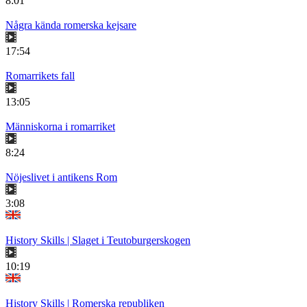
8:01
Några kända romerska kejsare
17:54
Romarrikets fall
13:05
Människorna i romarriket
8:24
Nöjeslivet i antikens Rom
3:08
History Skills | Slaget i Teutoburgerskogen
10:19
History Skills | Romerska republiken