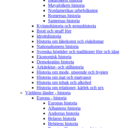
Inkafolkets historia
Mayafolkets historia
Nordamerikas urbefolkning
Romernas historia
Samernas historia
Kvinnohistoria och genushistoria
Brott och straff förr
Idrottshistoria
Historia om läkekonst och sjukdomar
Nationalismens historia
Svenska högtider och traditioner förr och idag
Ekonomisk historia
Demokratins historia
Arkitektur- och stilhistoria
Historia om mode, utseende och hygien
Historia om mat och matvanor
Historia om tobak och alkohol
Historia om relationer, kärlek och sex
Världens länder - historia
Europa - historia
Europas historia
Albaniens historia
Andorras historia
Belarus historia
Belgiens historia