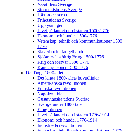
Vasatidens Sverige
Stormaktstidens Sverige
Häxprocesserna
Frihetstidens Sverige
Upplysningen
Livet på landet och i staden 1500-1776
Ekonomi och handel 1500-1776
Vetenskap, teknik och kommunikationer 1500-
1776
Slaveri och triangelhandel
Sjöfart och sjökrigföring 1500-1776
Krig och försvar 1500-1776
Kända personer 1500-1776
Det långa 1800-talet
Det långa 1800-talets huvudlinjer
Amerikanska revolutionen
Franska revolutionen
Napoleontiden
Gustavianska tidens Sverige
Sverige under 1800-talet
Emigrationen
Livet på landet och i staden 1776-1914
Ekonomi och handel 1776-1914
Industriella revolutionen
Vetenskap, teknik och kommunikationer 1776-