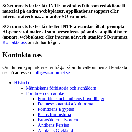
SO-rummets texter får INTE användas fritt som redaktionellt
material på andra webbplatser, applikationer (appar) eller
interna nätverk o.s.v. utanför SO-rummet.
SO-rummets texter får heller INTE användas till att prompta
AI-genererat material som presenteras på andra applikationer
(appar), webbplatser eller interna nätverk utanför SO-rummet.
Kontakta oss
om du har frågor.
Kontakta oss
Om du har synpunkter eller frågor så är du välkommen att kontakta
oss på adressen:
info@so-rummet.se
Historia
Människans förhistoria och stenåldern
Forntiden och antiken
Forntidens och antikens huvudlinjer
De mesopotamiska kulturerna
Forntidens Egypten
Kinas fornhistoria
Bronsåldern i Norden
Antikens Persien
Antikens Grekland