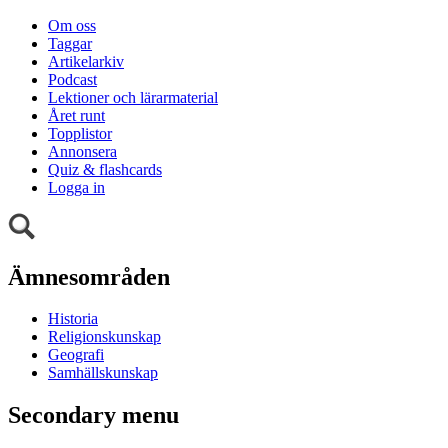
Om oss
Taggar
Artikelarkiv
Podcast
Lektioner och lärarmaterial
Året runt
Topplistor
Annonsera
Quiz & flashcards
Logga in
Ämnesområden
Historia
Religionskunskap
Geografi
Samhällskunskap
Secondary menu