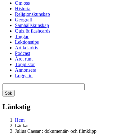
Om oss
Historia
Religionskunskap
Geografi
Samhällskunskap
Quiz & flashcards
Taggar
Lektionstips
Artikelarkiv
Podcast
Året runt
Topplistor
Annonsera
Logga in
Länkstig
Hem
Länkar
Julius Caesar : dokumentär- och filmklipp