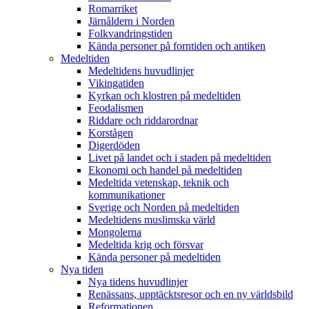
Romarriket
Järnåldern i Norden
Folkvandringstiden
Kända personer på forntiden och antiken
Medeltiden
Medeltidens huvudlinjer
Vikingatiden
Kyrkan och klostren på medeltiden
Feodalismen
Riddare och riddarordnar
Korstågen
Digerdöden
Livet på landet och i staden på medeltiden
Ekonomi och handel på medeltiden
Medeltida vetenskap, teknik och
kommunikationer
Sverige och Norden på medeltiden
Medeltidens muslimska värld
Mongolerna
Medeltida krig och försvar
Kända personer på medeltiden
Nya tiden
Nya tidens huvudlinjer
Renässans, upptäcktsresor och en ny världsbild
Reformationen