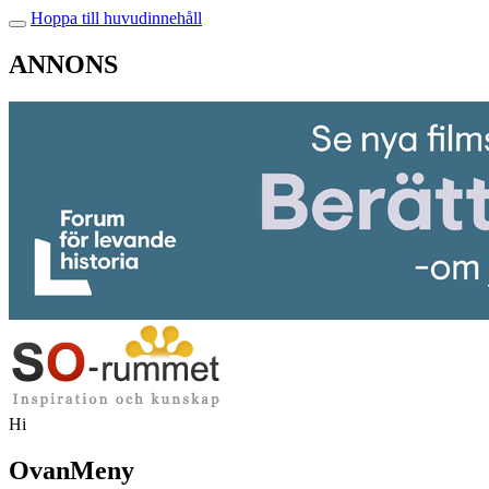
Hoppa till huvudinnehåll
ANNONS
Hi
OvanMeny