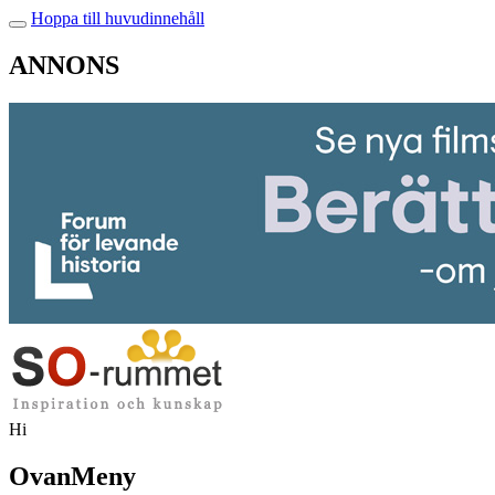
Hoppa till huvudinnehåll
ANNONS
Hi
OvanMeny