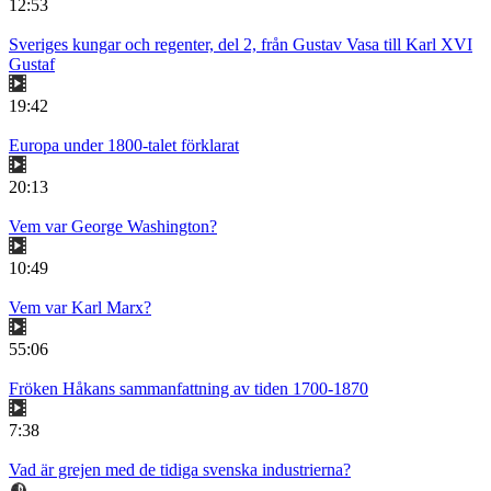
12:53
Sveriges kungar och regenter, del 2, från Gustav Vasa till Karl XVI
Gustaf
19:42
Europa under 1800-talet förklarat
20:13
Vem var George Washington?
10:49
Vem var Karl Marx?
55:06
Fröken Håkans sammanfattning av tiden 1700-1870
7:38
Vad är grejen med de tidiga svenska industrierna?