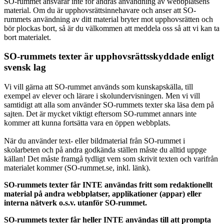
SO-rummet ansvarar inte för andras användning av webbplatsens
material. Om du är upphovsrättsinnehavare och anser att SO-
rummets användning av ditt material bryter mot upphovsrätten och
bör plockas bort, så är du välkommen att meddela oss så att vi kan ta
bort materialet.
SO-rummets texter är upphovsrättsskyddade enligt
svensk lag
Vi vill gärna att SO-rummet används som kunskapskälla, till
exempel av elever och lärare i skolundervisningen. Men vi vill
samtidigt att alla som använder SO-rummets texter ska läsa dem på
sajten. Det är mycket viktigt eftersom SO-rummet annars inte
kommer att kunna fortsätta vara en öppen webbplats.
När du använder text- eller bildmaterial från SO-rummet i
skolarbeten och på andra godkända ställen måste du alltid uppge
källan! Det måste framgå tydligt vem som skrivit texten och varifrån
materialet kommer (SO-rummet.se, inkl. länk).
SO-rummets texter får INTE användas fritt som redaktionellt
material på andra webbplatser, applikationer (appar) eller
interna nätverk o.s.v. utanför SO-rummet.
SO-rummets texter får heller INTE användas till att prompta