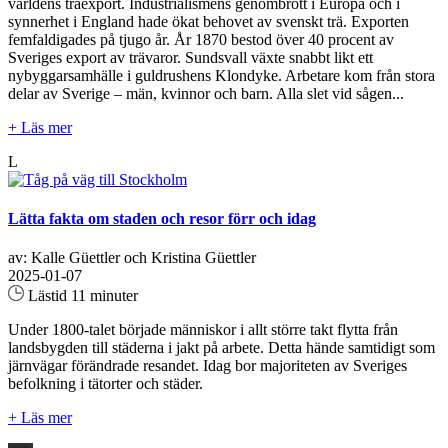
världens träexport. Industrialismens genombrott i Europa och i
synnerhet i England hade ökat behovet av svenskt trä. Exporten
femfaldigades på tjugo år. År 1870 bestod över 40 procent av
Sveriges export av trävaror. Sundsvall växte snabbt likt ett
nybyggarsamhälle i guldrushens Klondyke. Arbetare kom från stora
delar av Sverige – män, kvinnor och barn. Alla slet vid sågen...
+ Läs mer
L
Lätta fakta om staden och resor förr och idag
av: Kalle Güettler och Kristina Güettler
2025-01-07
Lästid 11 minuter
Under 1800-talet började människor i allt större takt flytta från
landsbygden till städerna i jakt på arbete. Detta hände samtidigt som
järnvägar förändrade resandet. Idag bor majoriteten av Sveriges
befolkning i tätorter och städer.
+ Läs mer