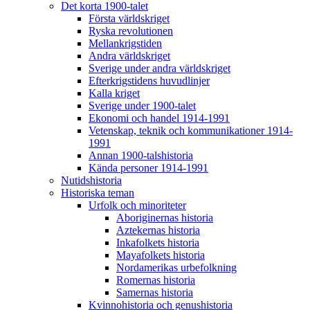
Det korta 1900-talet
Första världskriget
Ryska revolutionen
Mellankrigstiden
Andra världskriget
Sverige under andra världskriget
Efterkrigstidens huvudlinjer
Kalla kriget
Sverige under 1900-talet
Ekonomi och handel 1914-1991
Vetenskap, teknik och kommunikationer 1914-
1991
Annan 1900-talshistoria
Kända personer 1914-1991
Nutidshistoria
Historiska teman
Urfolk och minoriteter
Aboriginernas historia
Aztekernas historia
Inkafolkets historia
Mayafolkets historia
Nordamerikas urbefolkning
Romernas historia
Samernas historia
Kvinnohistoria och genushistoria