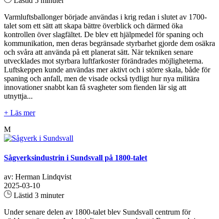
Lästid 5 minuter
Varmluftsballonger började användas i krig redan i slutet av 1700-
talet som ett sätt att skapa bättre överblick och därmed öka
kontrollen över slagfältet. De blev ett hjälpmedel för spaning och
kommunikation, men deras begränsade styrbarhet gjorde dem osäkra
och svåra att använda på ett planerat sätt. När tekniken senare
utvecklades mot styrbara luftfarkoster förändrades möjligheterna.
Luftskeppen kunde användas mer aktivt och i större skala, både för
spaning och anfall, men de visade också tydligt hur nya militära
innovationer snabbt kan få svagheter som fienden lär sig att
utnyttja...
+ Läs mer
M
Sågverksindustrin i Sundsvall på 1800-talet
av: Herman Lindqvist
2025-03-10
Lästid 3 minuter
Under senare delen av 1800-talet blev Sundsvall centrum för