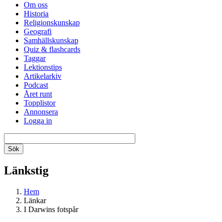
Om oss
Historia
Religionskunskap
Geografi
Samhällskunskap
Quiz & flashcards
Taggar
Lektionstips
Artikelarkiv
Podcast
Året runt
Topplistor
Annonsera
Logga in
Länkstig
Hem
Länkar
I Darwins fotspår