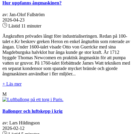
Hur uppfanns ångmaskinen?
av: Jan-Olof Fallström
2026-04-23
Lästid 11 minuter
Ångkraften prövades långt före industrialiseringen. Redan på 100-
talet e.Kr beskrev greken Heron en enkel ångturbin som roterade av
ångan. Under 1600-talet visade Otto von Guericke med sina
Magdeburgska halvklot hur ånga kunde ge stor kraft. År 1712
byggde Thomas Newcomen en praktisk ångmaskin för att pumpa
vatten ur gruvor. På 1760-talet förbättrade James Watt tekniken med
en separat kondensor som sparade mycket bränsle och gjorde
ångmaskinen användbar i fler miljöer...
+ Läs mer
M
Ballonger och luftskepp i krig
av: Lars Hildingson
2026-02-12