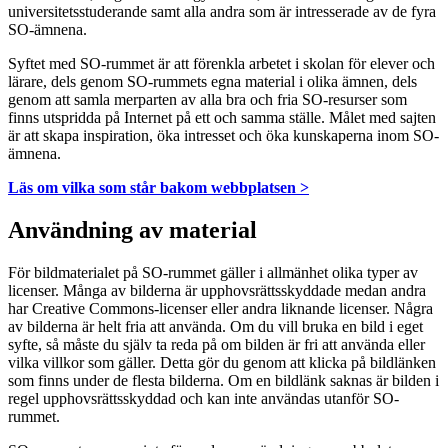
universitetsstuderande samt alla andra som är intresserade av de fyra
SO-ämnena.
Syftet med SO-rummet är att förenkla arbetet i skolan för elever och
lärare, dels genom SO-rummets egna material i olika ämnen, dels
genom att samla merparten av alla bra och fria SO-resurser som
finns utspridda på Internet på ett och samma ställe. Målet med sajten
är att skapa inspiration, öka intresset och öka kunskaperna inom SO-
ämnena.
Läs om vilka som står bakom webbplatsen >
Användning av material
För bildmaterialet på SO-rummet gäller i allmänhet olika typer av
licenser. Många av bilderna är upphovsrättsskyddade medan andra
har Creative Commons-licenser eller andra liknande licenser. Några
av bilderna är helt fria att använda. Om du vill bruka en bild i eget
syfte, så måste du själv ta reda på om bilden är fri att använda eller
vilka villkor som gäller. Detta gör du genom att klicka på bildlänken
som finns under de flesta bilderna. Om en bildlänk saknas är bilden i
regel upphovsrättsskyddad och kan inte användas utanför SO-
rummet.