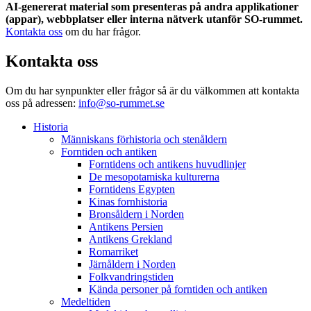
AI-genererat material som presenteras på andra applikationer
(appar), webbplatser eller interna nätverk utanför SO-rummet.
Kontakta oss
om du har frågor.
Kontakta oss
Om du har synpunkter eller frågor så är du välkommen att kontakta
oss på adressen:
info@so-rummet.se
Historia
Människans förhistoria och stenåldern
Forntiden och antiken
Forntidens och antikens huvudlinjer
De mesopotamiska kulturerna
Forntidens Egypten
Kinas fornhistoria
Bronsåldern i Norden
Antikens Persien
Antikens Grekland
Romarriket
Järnåldern i Norden
Folkvandringstiden
Kända personer på forntiden och antiken
Medeltiden