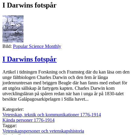
I Darwins fotspår
Bild:
Popular Science Monthly
I Darwins fotspår
Artikel i tidningen Forskning och Framsteg där du kan läsa om den
unge fältbiologen Charles Darwin och den fem år långa
jordenruntresan med briggen Beagle där han fanns med enbart för
att utgöra sällskap åt fartygets kapten. Charles Darwin kom
utvecklingsläran på spåren redan när han i unga år på 1830-talet
besökte Galápagosarkipelagen i Stilla havet...
Kategorier:
Vetenskap, teknik och kommunikationer 1776-1914
Kända personer 1776-1914
Taggar:
Vetenskapspersoner och vetenskapshistoria