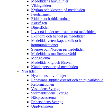
Medeltidens huvudlinjer
Vikingatiden
Kyrkan och klostren på medeltiden
Feodalismen
Riddare och riddarordnar
Korstågen
Digerdöden
Livet på landet och i staden på medeltiden
Ekonomi och handel på medeltiden
Medeltida vetenskap, teknik och
kommunikationer
Sverige och Norden på medeltiden
Medeltidens muslimska värld
Mongolerna
Medeltida krig och försvar
Kända personer på medeltiden
Nya tiden
Nya tidens huvudlinjer
Renässans, upptäcktsresor och en ny världsbild
Reformationen
Vasatidens Sverige
Stormaktstidens Sverige
Häxprocesserna
Frihetstidens Sverige
Upplysningen