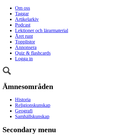
Om oss
Taggar
Artikelarkiv
Podcast
Lektioner och lärarmaterial
Året runt
Topplistor
Annonsera
Quiz & flashcards
Logga in
Ämnesområden
Historia
Religionskunskap
Geografi
Samhällskunskap
Secondary menu