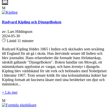
M
Rudyard Kipling och Djungelboken
av: Lars Hildingson
2024-05-30
Lästid 11 minuter
Rudyard Kipling föddes 1865 i Indien och skickades som sexåring
till England för att gå i skola. Han återvände senare till Indien och
blev journalist. Hans erfarenheter där formade hans författarskap,
särskilt gällande "Djungelboken". Boken handlar om Mowgli, ett
människobarn uppfostrat av vargar, och hans äventyr i djungeln.
Kipling blev världskänd för sitt verk och belönades med Nobelpriset
i litteratur 1907. Trots senare kritik för sina kolonialistiska åsikter har
Kipling fortsatt att fascinera läsare med sina berättelser om djur och
människor...
+ Läs mer
M