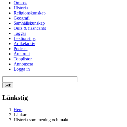
Om oss
Historia
Religionskunskap
Geografi
Samhällskunskap
Quiz & flashcards
Taggar
Lektionstips
Artikelarkiv
Podcast
Året runt
Topplistor
Annonsera
Logga in
Länkstig
Hem
Länkar
Historia som mening och makt