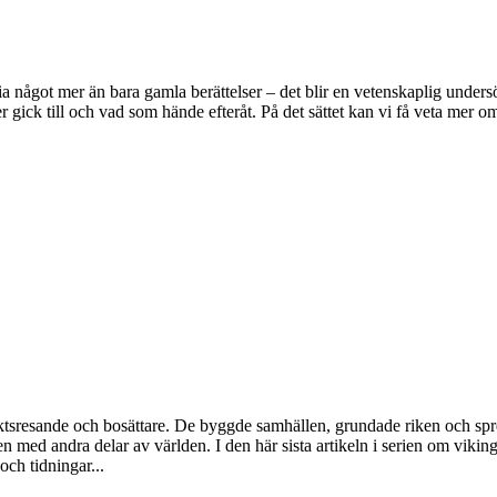
toria något mer än bara gamla berättelser – det blir en vetenskaplig und
ser gick till och vad som hände efteråt. På det sättet kan vi få veta mer
sresande och bosättare. De byggde samhällen, grundade riken och spred s
med andra delar av världen. I den här sista artikeln i serien om vikin
och tidningar...