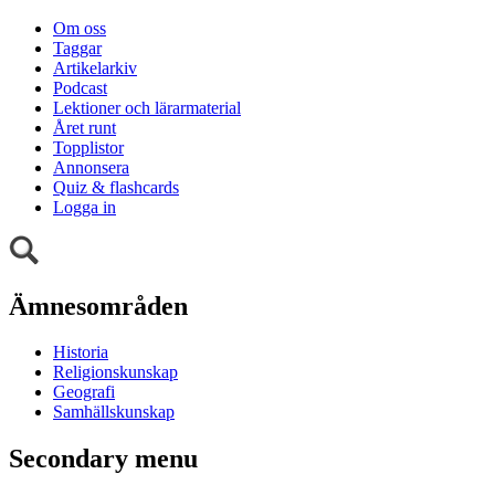
Om oss
Taggar
Artikelarkiv
Podcast
Lektioner och lärarmaterial
Året runt
Topplistor
Annonsera
Quiz & flashcards
Logga in
Ämnesområden
Historia
Religionskunskap
Geografi
Samhällskunskap
Secondary menu