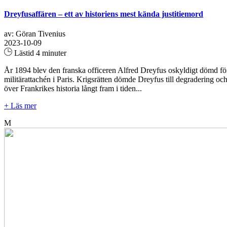
Dreyfusaffären – ett av historiens mest kända justitiemord
av: Göran Tivenius
2023-10-09
Lästid 4 minuter
År 1894 blev den franska officeren Alfred Dreyfus oskyldigt dömd för 
militärattachén i Paris. Krigsrätten dömde Dreyfus till degradering oc
över Frankrikes historia långt fram i tiden...
+ Läs mer
M