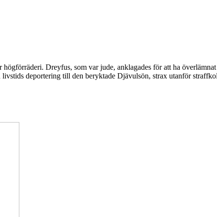
högförräderi. Dreyfus, som var jude, anklagades för att ha överlämnat 
h livstids deportering till den beryktade Djävulsön, strax utanför straf