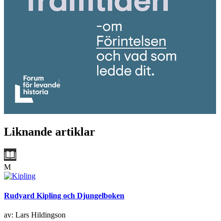
Liknande artiklar
M
Rudyard Kipling och Djungelboken
av: Lars Hildingson