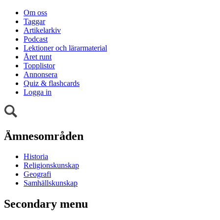
Om oss
Taggar
Artikelarkiv
Podcast
Lektioner och lärarmaterial
Året runt
Topplistor
Annonsera
Quiz & flashcards
Logga in
Ämnesområden
Historia
Religionskunskap
Geografi
Samhällskunskap
Secondary menu