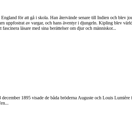
ngland för att gå i skola. Han återvände senare till Indien och blev jou
ppfostrat av vargar, och hans äventyr i djungeln. Kipling blev världsk
 att fascinera läsare med sina berättelser om djur och människor...
28 december 1895 visade de båda bröderna Auguste och Louis Lumière för
en...