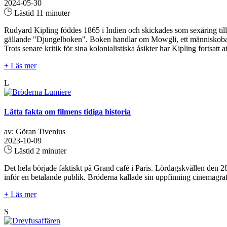
2024-05-30
Lästid 11 minuter
Rudyard Kipling föddes 1865 i Indien och skickades som sexåring till E
gällande "Djungelboken". Boken handlar om Mowgli, ett människobarn u
Trots senare kritik för sina kolonialistiska åsikter har Kipling fortsatt
+ Läs mer
L
Lätta fakta om filmens tidiga historia
av: Göran Tivenius
2023-10-09
Lästid 2 minuter
Det hela började faktiskt på Grand café i Paris. Lördagskvällen den 
inför en betalande publik. Bröderna kallade sin uppfinning cinemagraf
+ Läs mer
S